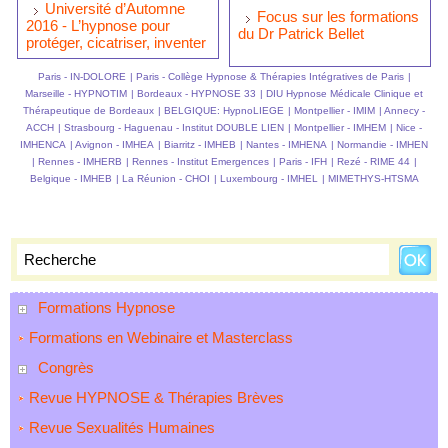
Université d’Automne
Focus sur les formations
2016 - L’hypnose pour
du Dr Patrick Bellet
protéger, cicatriser, inventer
Paris - IN-DOLORE
|
Paris - Collège Hypnose & Thérapies Intégratives de Paris
|
Marseille - HYPNOTIM
|
Bordeaux - HYPNOSE 33
|
DIU Hypnose Médicale Clinique et
Thérapeutique de Bordeaux
|
BELGIQUE: HypnoLIEGE
|
Montpellier - IMIM
|
Annecy -
ACCH
|
Strasbourg - Haguenau - Institut DOUBLE LIEN
|
Montpellier - IMHEM
|
Nice -
IMHENCA
|
Avignon - IMHEA
|
Biarritz - IMHEB
|
Nantes - IMHENA
|
Normandie - IMHEN
|
Rennes - IMHERB
|
Rennes - Institut Emergences
|
Paris - IFH
|
Rezé - RIME 44
|
Belgique - IMHEB
|
La Réunion - CHOI
|
Luxembourg - IMHEL
|
MIMETHYS-HTSMA
Formations Hypnose
Formations en Webinaire et Masterclass
Congrès
Revue HYPNOSE & Thérapies Brèves
Revue Sexualités Humaines