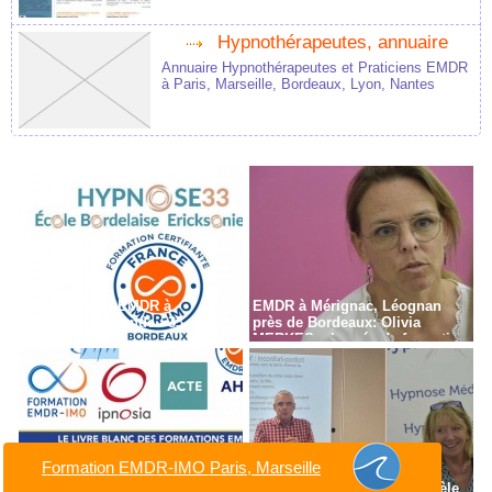
Hypnothérapeutes, annuaire
Annuaire Hypnothérapeutes et Praticiens EMDR
à Paris, Marseille, Bordeaux, Lyon, Nantes
Formation en EMDR à
EMDR à Mérignac, Léognan
Bordeaux - Gironde - 33
près de Bordeaux: Olivia
MERKES, chargée de formation
Formation EMDR-IMO Paris, Marseille
Avis sur les Formations EMDR
Dr Bruno Suarez et Dr Michèle