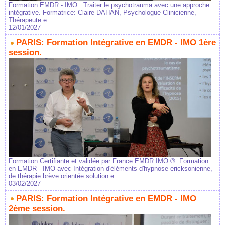
Formation EMDR - IMO : Traiter le psychotrauma avec une approche
intégrative. Formatrice: Claire DAHAN, Psychologue Clinicienne,
Thérapeute e...
12/01/2027
PARIS: Formation Intégrative en EMDR - IMO 1ère
session.
Formation Certifiante et validée par France EMDR IMO ®. Formation
en EMDR - IMO avec Intégration d'éléments d'hypnose ericksonienne,
de thérapie brève orientée solution e...
03/02/2027
PARIS: Formation Intégrative en EMDR - IMO
2ème session.