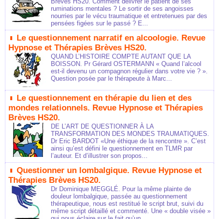
Brèves HS20. Comment délivrer le patient de ses
ruminations mentales ? Le sortir de ses angoisses
nourries par le vécu traumatique et entretenues par des
pensées figées sur le passé ? E...
Le questionnement narratif en alcoologie. Revue
Hypnose et Thérapies Brèves HS20.
QUAND L’HISTOIRE COMPTE AUTANT QUE LA
BOISSON. Pr Gérard OSTERMANN « Quand l’alcool
est-il devenu un compagnon régulier dans votre vie ? ».
Question posée par le thérapeute à Marc...
Le questionnement en thérapie du lien et des
mondes relationnels. Revue Hypnose et Thérapies
Brèves HS20.
DE L’ART DE QUESTIONNER À LA
TRANSFORMATION DES MONDES TRAUMATIQUES.
Dr Eric BARDOT «Une éthique de la rencontre ». C’est
ainsi qu’est défini le questionnement en TLMR par
l’auteur. Et d’illustrer son propos...
Questionner un lombalgique. Revue Hypnose et
Thérapies Brèves HS20.
Dr Dominique MEGGLÉ. Pour la même plainte de
douleur lombalgique, passée au questionnement
thérapeutique, nous est restitué le script brut, suivi du
même script détaillé et commenté. Une « double visée »
qui nous éclaire sur le fait qu’un...