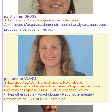
par
Dr Jimmy GROSS
Formation à l’Hypnoanalgésie en soins dentaires
Aux travers d'exposés, démonstrations et analyses, nous vous
proposons de vous former à...
par
Laurence ADJADJ
Laurence ADJADJ, Hypnothérapeute, Psychologue,
Psychothérapeute à Marseille. Présidente de Hypnotim, Centre de
Formation en Hypnose, EMDR - IMO et Thérapies Brèves
- Hypnothérapeute - Psychologue - Psychothérapeute -
Présidente de HYPNOTIM, Institut de...