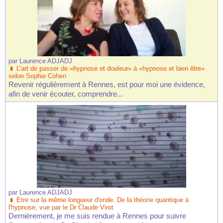
par
Laurence ADJADJ
L’art de passer de «hypnose et douleur» à «hypnose et bien être»
selon Sophie Cohen
Revenir régulièrement à Rennes, est pour moi une évidence,
afin de venir écouter, comprendre...
par
Laurence ADJADJ
Etre sur la même longueur d'onde. De la théorie quantique à
l'hypnose, vue par le Dr Claude Virot
Dernièrement, je me suis rendue à Rennes pour suivre