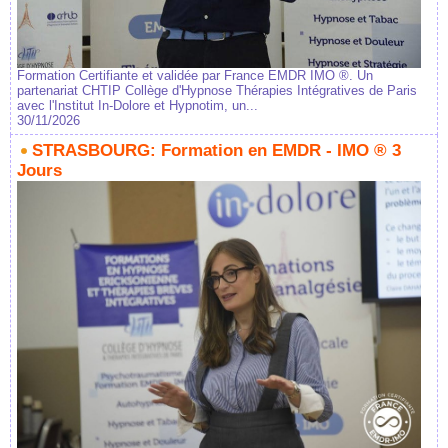
Formation Certifiante et validée par France EMDR IMO ®. Un
partenariat CHTIP Collège d'Hypnose Thérapies Intégratives de Paris
avec l'Institut In-Dolore et Hypnotim, un...
30/11/2026
STRASBOURG: Formation en EMDR - IMO ® 3
Jours