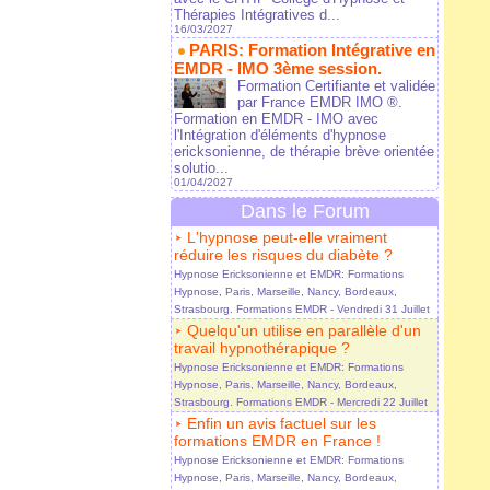
Thérapies Intégratives d...
16/03/2027
PARIS: Formation Intégrative en
EMDR - IMO 3ème session.
Formation Certifiante et validée
par France EMDR IMO ®.
Formation en EMDR - IMO avec
l'Intégration d'éléments d'hypnose
ericksonienne, de thérapie brève orientée
solutio...
01/04/2027
Dans le Forum
L'hypnose peut-elle vraiment
réduire les risques du diabète ?
Hypnose Ericksonienne et EMDR: Formations
Hypnose, Paris, Marseille, Nancy, Bordeaux,
Strasbourg. Formations EMDR
- Vendredi 31 Juillet
Quelqu'un utilise en parallèle d'un
travail hypnothérapique ?
Hypnose Ericksonienne et EMDR: Formations
Hypnose, Paris, Marseille, Nancy, Bordeaux,
Strasbourg. Formations EMDR
- Mercredi 22 Juillet
Enfin un avis factuel sur les
formations EMDR en France !
Hypnose Ericksonienne et EMDR: Formations
Hypnose, Paris, Marseille, Nancy, Bordeaux,