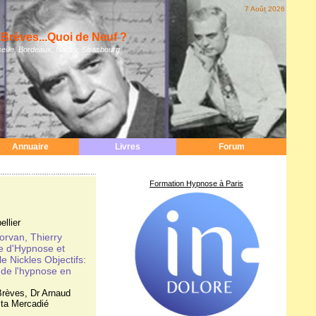
7 Août 2026
Brèves...Quoi de Neuf ?
eille, Bordeaux, Nancy, Strasbourg
Annuaire
Livres
Forum
Formation Hypnose à Paris
llier
orvan, Thierry
e d'Hypnose et
e Nickles Objectifs:
 de l'hypnose en
Brèves
,
Dr Arnaud
ita Mercadié