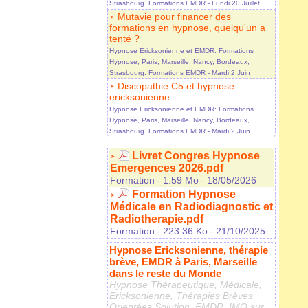
Strasbourg. Formations EMDR
- Lundi 20 Juillet
Mutavie pour financer des
formations en hypnose, quelqu'un a
tenté ?
Hypnose Ericksonienne et EMDR: Formations
Hypnose, Paris, Marseille, Nancy, Bordeaux,
Strasbourg. Formations EMDR
- Mardi 2 Juin
Discopathie C5 et hypnose
ericksonienne
Hypnose Ericksonienne et EMDR: Formations
Hypnose, Paris, Marseille, Nancy, Bordeaux,
Strasbourg. Formations EMDR
- Mardi 2 Juin
Livret Congres Hypnose
Emergences 2026.pdf
Formation
- 1.59 Mo
- 18/05/2026
Formation Hypnose
Médicale en Radiodiagnostic et
Radiotherapie.pdf
Formation
- 223.36 Ko
- 21/10/2025
Hypnose Ericksonienne, thérapie
brève, EMDR à Paris, Marseille
dans le reste du Monde
Hypnose Thérapeutique, Médicale,
Ericksonienne, Thérapies Brèves
Orientées Solution, EMDR, IMO sur