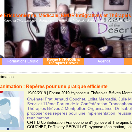
 Ericksonienne, Médicale, EMDR Intégratives et Thérapies 
nienne et Thérapeutique. Formation en Hypnose Médicale, EMDR Intégrative à Paris, Mars
Revue HYPNOSE &
Formations EMDR
Agenda
Thérapies Brèves
nimation
nimation : Repères pour une pratique efficiente
19/02/2019
|
Forum 2019 Hypnose & Thérapies Brèves Montpe
Gwénaël Prat, Arnaud Gouchet, Lolita Mercadié, Julie M
Servillat 11ème Forum de la Confédération Francophon
Thérapies Brèves à Montpellier. Organisatrice: Dr Isabell
proposer des repères pour une implémentation réussie
réanimation...
CFHTB Confédération Francophone d'Hypnose et Thérapies 
GOUCHET
,
Dr Thierry SERVILLAT
,
hypnose réanimation
,
Lol