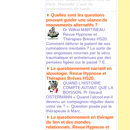
Paris, Marseille. L'avis de
professionnels de santé
Quelles sont les questions
pouvant guider une séance de
mouvements alternatifs ?
Dr Wilfrid MARTINEAU.
Revue Hypnose et
Thérapies Brèves HS20.
Comment délivrer le patient de ses
ruminations mentales ? Le sortir de
ses angoisses nourries par le vécu
traumatique et entretenues par des
pensées figées sur le passé ? E...
Le questionnement narratif en
alcoologie. Revue Hypnose et
Thérapies Brèves HS20.
QUAND L’HISTOIRE
COMPTE AUTANT QUE LA
BOISSON. Pr Gérard
OSTERMANN « Quand l’alcool est-il
devenu un compagnon régulier dans
votre vie ? ». Question posée par le
thérapeute à Marc...
Le questionnement en thérapie
du lien et des mondes
relationnels. Revue Hypnose et