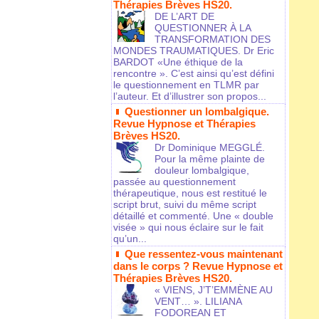
Thérapies Brèves HS20.
DE L’ART DE
QUESTIONNER À LA
TRANSFORMATION DES
MONDES TRAUMATIQUES. Dr Eric
BARDOT «Une éthique de la
rencontre ». C’est ainsi qu’est défini
le questionnement en TLMR par
l’auteur. Et d’illustrer son propos...
Questionner un lombalgique.
Revue Hypnose et Thérapies
Brèves HS20.
Dr Dominique MEGGLÉ.
Pour la même plainte de
douleur lombalgique,
passée au questionnement
thérapeutique, nous est restitué le
script brut, suivi du même script
détaillé et commenté. Une « double
visée » qui nous éclaire sur le fait
qu’un...
Que ressentez-vous maintenant
dans le corps ? Revue Hypnose et
Thérapies Brèves HS20.
« VIENS, J’T’EMMÈNE AU
VENT… ». LILIANA
FODOREAN ET