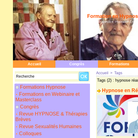
Formation en Hypnose
Hypnothérapeutes: Hypnose Erickso
Accueil
Congrès
Formations
Accueil
>
Tags
Tags (2) : hypnose réa
Formations Hypnose
Hypnose en Réa
Formations en Webinaire et
Masterclass
Congrès
Revue HYPNOSE & Thérapies
Brèves
Revue Sexualités Humaines
Colloques