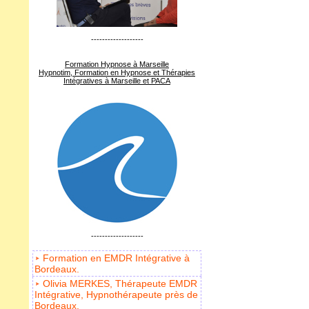
-------------------
Formation Hypnose à Marseille
Hypnotim, Formation en Hypnose et Thérapies
Intégratives à Marseille et PACA
-------------------
Formation en EMDR Intégrative à
Bordeaux.
Olivia MERKES, Thérapeute EMDR
Intégrative, Hypnothérapeute près de
Bordeaux.