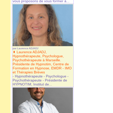
vous proposons de vous former à...
par
Laurence ADJADJ
Laurence ADJADJ,
Hypnothérapeute, Psychologue,
Psychothérapeute à Marseille.
Présidente de Hypnotim, Centre de
Formation en Hypnose, EMDR - IMO
et Thérapies Brèves
- Hypnothérapeute - Psychologue -
Psychothérapeute - Présidente de
HYPNOTIM, Institut de...