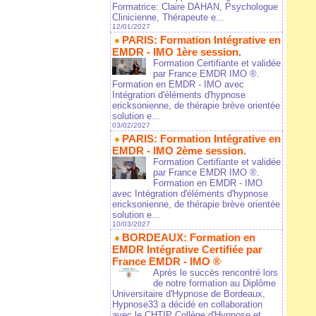
Formatrice: Claire DAHAN, Psychologue
Clinicienne, Thérapeute e...
12/01/2027
PARIS: Formation Intégrative en
EMDR - IMO 1ère session.
Formation Certifiante et validée
par France EMDR IMO ®.
Formation en EMDR - IMO avec
Intégration d'éléments d'hypnose
ericksonienne, de thérapie brève orientée
solution e...
03/02/2027
PARIS: Formation Intégrative en
EMDR - IMO 2ème session.
Formation Certifiante et validée
par France EMDR IMO ®.
Formation en EMDR - IMO
avec Intégration d'éléments d'hypnose
ericksonienne, de thérapie brève orientée
solution e...
10/03/2027
BORDEAUX: Formation en
EMDR Intégrative Certifiée par
France EMDR - IMO ®
Après le succès rencontré lors
de notre formation au Diplôme
Universitaire d'Hypnose de Bordeaux,
Hypnose33 a décidé en collaboration
avec le CHTIP Collège d'Hypnose et