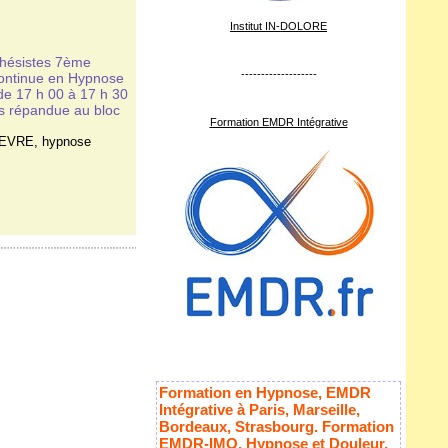
Institut IN-DOLORE
thésistes 7ème
-------------------
Continue en Hypnose
e 17 h 00 à 17 h 30
ès répandue au bloc
Formation EMDR Intégrative
FEVRE
,
hypnose
Formation en Hypnose, EMDR
Intégrative à Paris, Marseille,
Bordeaux, Strasbourg. Formation
EMDR-IMO, Hypnose et Douleur,