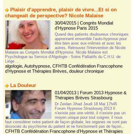
Plaisir d’apprendre, plaisir de vivre...Et si on
changeait de perspective? Nicole Malaise
30/04/2015
|
Congrès Mondial
d'Hypnose Paris 2015
Quand des patients douloureux chroniques
apprennent ensemble l’auto-hypnose pour
être bien avec eux-mêmes et avec les
autres. Retrouvez l'intervention de Nicole
Malaise au Congrès Mondial d'Hypnose. Nicole Malaise est
Psychologue au Service d’Algologie - Soins Palliatifs du C.H.U. de
Liège....
algologie
,
Autohypnose
,
CFHTB Confédération Francophone
d'Hypnose et Thérapies Brèves
,
douleur chronique
La Douleur
01/04/2013
|
Forum 2013 Hypnose &
Thérapies Brèves Strasbourg
Dr Zeidan Jihad Jeudi 18 Mai 17h45
Forum Hypnose Strasbourg 2013 Il
n’existe pas une vérité, il n’existe pas un
moyen unique pour tout soigner, il nous
faut considérer notre patient de façon globale, les organes ne sont pas
dissociés du psychisme du patient et ne fonctionnent pas de façon...
CFHTB Confédération Francophone d'Hypnose et Thérapies