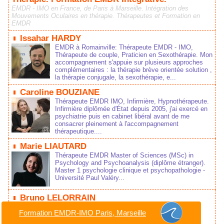
EMDR - IMO en France, de Paris à Marseille. Intégration des
Mouvements Oculaires en thérapie. Thérapeutes et Formation en
EMDR
Issahar HARDY
EMDR à Romainville: Thérapeute EMDR - IMO,
Thérapeute de couple, Praticien en Sexothérapie. Mon
accompagnement s'appuie sur plusieurs approches
complémentaires : la thérapie brève orientée solution ,
la thérapie conjugale, la sexothérapie, e...
Caroline BOUZIANE
Thérapeute EMDR IMO, Infirmière, Hypnothérapeute.
Infirmière diplômée d'État depuis 2005, j'ai exercé en
psychiatrie puis en cabinet libéral avant de me
consacrer pleinement à l'accompagnement
thérapeutique....
Marie LIAUTARD
Thérapeute EMDR Master of Sciences (MSc) in
Psychology and Psychoanalysis (diplôme étranger).
Master 1 psychologie clinique et psychopathologie -
Université Paul Valéry...
Bruno LELORRAIN
Praticien EMDR - IMO, hypnothérapeute. Mon
Formation EMDR-IMO Paris, Marseille
parcours professionnel et personnel me permet de
mettre mes capacités au service de l'entreprise en