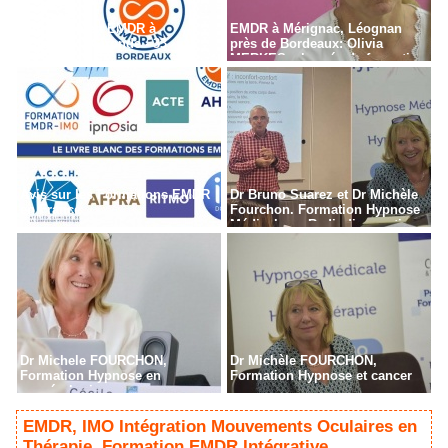
Formation en EMDR à
EMDR à Mérignac, Léognan
Bordeaux - Gironde - 33
près de Bordeaux: Olivia
MERKES, chargée de formation
Avis sur les Formations EMDR
Dr Bruno Suarez et Dr Michèle
en France
Fourchon. Formation Hypnose
Médicale en Radiodiagnostic,
Radiothérapie à Paris
Dr Michele FOURCHON,
Dr Michèle FOURCHON,
Formation Hypnose en
Formation Hypnose et cancer
cancérologie
EMDR, IMO Intégration Mouvements Oculaires en
Thérapie. Formation EMDR Intégrative.