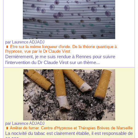
par
Laurence ADJADJ
Etre sur la même longueur d'onde. De la théorie quantique à
l'hypnose, vue par le Dr Claude Virot
Dernièrement, je me suis rendue à Rennes pour suivre
l’intervention du Dr Claude Virot sur un thème...
par
Laurence ADJADJ
Arrêter de fumer. Centre d'Hypnose et Thérapies Brèves de Marseille
La nocivité du tabac est clairement établie, il est responsable de