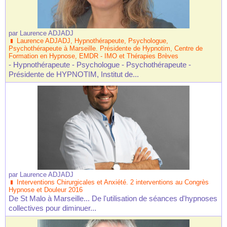
par
Laurence ADJADJ
Laurence ADJADJ, Hypnothérapeute, Psychologue,
Psychothérapeute à Marseille. Présidente de Hypnotim, Centre de
Formation en Hypnose, EMDR - IMO et Thérapies Brèves
- Hypnothérapeute - Psychologue - Psychothérapeute -
Présidente de HYPNOTIM, Institut de...
par
Laurence ADJADJ
Interventions Chirurgicales et Anxiété. 2 interventions au Congrès
Hypnose et Douleur 2016
De St Malo à Marseille... De l'utilisation de séances d'hypnoses
collectives pour diminuer...