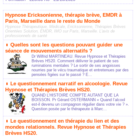
Hypnose Ericksonienne, thérapie brève, EMDR à
Paris, Marseille dans le reste du Monde
Hypnose Thérapeutique, Médicale, Ericksonienne, Thérapies Brèves
Orientées Solution, EMDR, IMO sur Paris, Marseille. L'avis de
professionnels de santé
Quelles sont les questions pouvant guider une
séance de mouvements alternatifs ?
Dr Wilfrid MARTINEAU. Revue Hypnose et Thérapies
Brèves HS20. Comment délivrer le patient de ses
ruminations mentales ? Le sortir de ses angoisses
nourries par le vécu traumatique et entretenues par des
pensées figées sur le passé ? E...
Le questionnement narratif en alcoologie. Revue
Hypnose et Thérapies Brèves HS20.
QUAND L’HISTOIRE COMPTE AUTANT QUE LA
BOISSON. Pr Gérard OSTERMANN « Quand l’alcool
est-il devenu un compagnon régulier dans votre vie ? ».
Question posée par le thérapeute à Marc...
Le questionnement en thérapie du lien et des
mondes relationnels. Revue Hypnose et Thérapies
Brèves HS20.