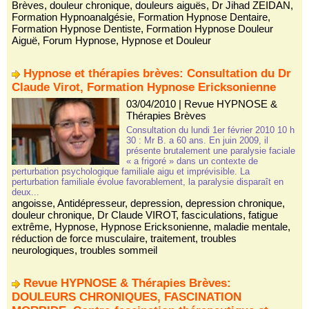
Brèves
,
douleur chronique
,
douleurs aiguës
,
Dr Jihad ZEIDAN
,
Formation Hypnoanalgésie
,
Formation Hypnose Dentaire
,
Formation Hypnose Dentiste
,
Formation Hypnose Douleur
Aiguë
,
Forum Hypnose
,
Hypnose et Douleur
Hypnose et thérapies brèves: Consultation du Dr
Claude Virot, Formation Hypnose Ericksonienne
03/04/2010
|
Revue HYPNOSE &
Thérapies Brèves
Consultation du lundi 1er février 2010 10 h
30 : Mr B. a 60 ans. En juin 2009, il
présente brutalement une paralysie faciale
« a frigoré » dans un contexte de
perturbation psychologique familiale aigu et imprévisible. La
perturbation familiale évolue favorablement, la paralysie disparaît en
deux...
angoisse
,
Antidépresseur
,
depression
,
depression chronique
,
douleur chronique
,
Dr Claude VIROT
,
fasciculations
,
fatigue
extrême
,
Hypnose
,
Hypnose Ericksonienne
,
maladie mentale
,
réduction de force musculaire
,
traitement
,
troubles
neurologiques
,
troubles sommeil
Revue HYPNOSE & Thérapies Brèves:
DOULEURS CHRONIQUES, FASCINATION