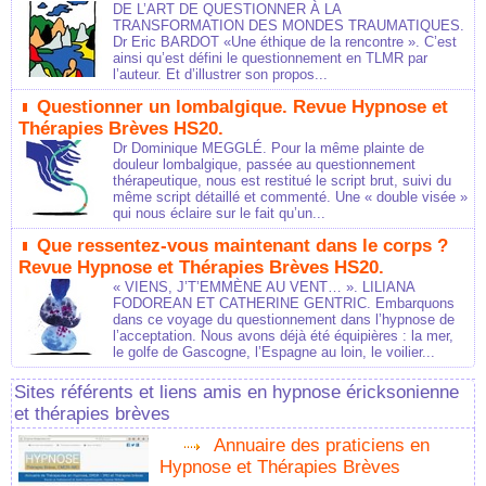
DE L’ART DE QUESTIONNER À LA
TRANSFORMATION DES MONDES TRAUMATIQUES.
Dr Eric BARDOT «Une éthique de la rencontre ». C’est
ainsi qu’est défini le questionnement en TLMR par
l’auteur. Et d’illustrer son propos...
Questionner un lombalgique. Revue Hypnose et
Thérapies Brèves HS20.
Dr Dominique MEGGLÉ. Pour la même plainte de
douleur lombalgique, passée au questionnement
thérapeutique, nous est restitué le script brut, suivi du
même script détaillé et commenté. Une « double visée »
qui nous éclaire sur le fait qu’un...
Que ressentez-vous maintenant dans le corps ?
Revue Hypnose et Thérapies Brèves HS20.
« VIENS, J’T’EMMÈNE AU VENT… ». LILIANA
FODOREAN ET CATHERINE GENTRIC. Embarquons
dans ce voyage du questionnement dans l’hypnose de
l’acceptation. Nous avons déjà été équipières : la mer,
le golfe de Gascogne, l’Espagne au loin, le voilier...
Sites référents et liens amis en hypnose éricksonienne
et thérapies brèves
Annuaire des praticiens en
Hypnose et Thérapies Brèves