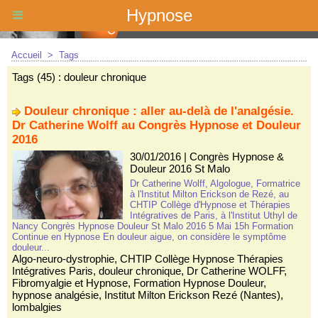
Hypnose
Accueil
>
Tags
Tags (45) : douleur chronique
Douleur chronique : aller au-delà de l'analgésie.
Dr Catherine Wolff au Congrès Hypnose et Douleur
2016
30/01/2016
|
Congrès Hypnose &
Douleur 2016 St Malo
Dr Catherine Wolff, Algologue, Formatrice
à l'Institut Milton Erickson de Rezé, au
CHTIP Collège d'Hypnose et Thérapies
Intégratives de Paris, à l'Institut Uthyl de
Nancy Congrès Hypnose Douleur St Malo 2016 5 Mai 15h Formation
Continue en Hypnose En douleur aigue, on considère le symptôme
douleur...
Algo-neuro-dystrophie
,
CHTIP Collège Hypnose Thérapies
Intégratives Paris
,
douleur chronique
,
Dr Catherine WOLFF
,
Fibromyalgie et Hypnose
,
Formation Hypnose Douleur
,
hypnose analgésie
,
Institut Milton Erickson Rezé (Nantes)
,
lombalgies