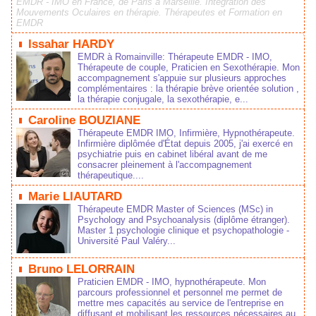
EMDR - IMO en France, de Paris à Marseille. Intégration des
Mouvements Oculaires en thérapie. Thérapeutes et Formation en
EMDR
Issahar HARDY
EMDR à Romainville: Thérapeute EMDR - IMO,
Thérapeute de couple, Praticien en Sexothérapie. Mon
accompagnement s'appuie sur plusieurs approches
complémentaires : la thérapie brève orientée solution ,
la thérapie conjugale, la sexothérapie, e...
Caroline BOUZIANE
Thérapeute EMDR IMO, Infirmière, Hypnothérapeute.
Infirmière diplômée d'État depuis 2005, j'ai exercé en
psychiatrie puis en cabinet libéral avant de me
consacrer pleinement à l'accompagnement
thérapeutique....
Marie LIAUTARD
Thérapeute EMDR Master of Sciences (MSc) in
Psychology and Psychoanalysis (diplôme étranger).
Master 1 psychologie clinique et psychopathologie -
Université Paul Valéry...
Bruno LELORRAIN
Praticien EMDR - IMO, hypnothérapeute. Mon
parcours professionnel et personnel me permet de
mettre mes capacités au service de l'entreprise en
diffusant et mobilisant les ressources nécessaires au