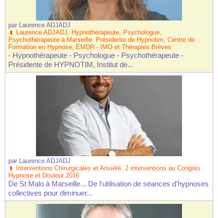
par
Laurence ADJADJ
Laurence ADJADJ, Hypnothérapeute, Psychologue,
Psychothérapeute à Marseille. Présidente de Hypnotim, Centre de
Formation en Hypnose, EMDR - IMO et Thérapies Brèves
- Hypnothérapeute - Psychologue - Psychothérapeute -
Présidente de HYPNOTIM, Institut de...
par
Laurence ADJADJ
Interventions Chirurgicales et Anxiété. 2 interventions au Congrès
Hypnose et Douleur 2016
De St Malo à Marseille... De l'utilisation de séances d'hypnoses
collectives pour diminuer...