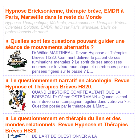
Hypnose Ericksonienne, thérapie brève, EMDR à
Paris, Marseille dans le reste du Monde
Hypnose Thérapeutique, Médicale, Ericksonienne, Thérapies Brèves
Orientées Solution, EMDR, IMO sur Paris, Marseille. L'avis de
professionnels de santé
Quelles sont les questions pouvant guider une
séance de mouvements alternatifs ?
Dr Wilfrid MARTINEAU. Revue Hypnose et Thérapies
Brèves HS20. Comment délivrer le patient de ses
ruminations mentales ? Le sortir de ses angoisses
nourries par le vécu traumatique et entretenues par des
pensées figées sur le passé ? E...
Le questionnement narratif en alcoologie. Revue
Hypnose et Thérapies Brèves HS20.
QUAND L’HISTOIRE COMPTE AUTANT QUE LA
BOISSON. Pr Gérard OSTERMANN « Quand l’alcool
est-il devenu un compagnon régulier dans votre vie ? ».
Question posée par le thérapeute à Marc...
Le questionnement en thérapie du lien et des
mondes relationnels. Revue Hypnose et Thérapies
Brèves HS20.
DE L’ART DE QUESTIONNER À LA