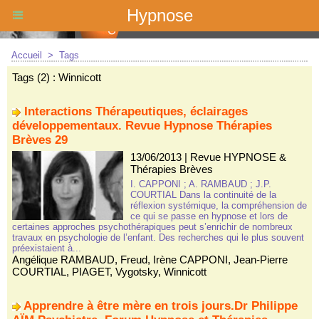
Hypnose
Accueil
>
Tags
Tags (2) : Winnicott
Interactions Thérapeutiques, éclairages
développementaux. Revue Hypnose Thérapies
Brèves 29
13/06/2013
|
Revue HYPNOSE &
Thérapies Brèves
I. CAPPONI ; A. RAMBAUD ; J.P.
COURTIAL Dans la continuité de la
réflexion systémique, la compréhension de
ce qui se passe en hypnose et lors de
certaines approches psychothérapiques peut s’enrichir de nombreux
travaux en psychologie de l’enfant. Des recherches qui le plus souvent
préexistaient à...
Angélique RAMBAUD
,
Freud
,
Irène CAPPONI
,
Jean-Pierre
COURTIAL
,
PIAGET
,
Vygotsky
,
Winnicott
Apprendre à être mère en trois jours.Dr Philippe