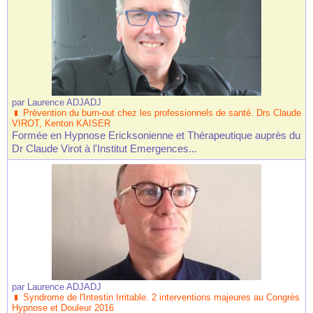
par
Laurence ADJADJ
Prévention du burn-out chez les professionnels de santé. Drs Claude
VIROT, Kenton KAISER
Formée en Hypnose Ericksonienne et Thérapeutique auprès du
Dr Claude Virot à l'Institut Emergences...
par
Laurence ADJADJ
Syndrome de l'Intestin Irritable. 2 interventions majeures au Congrès
Hypnose et Douleur 2016