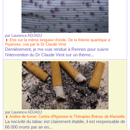
par
Laurence ADJADJ
Etre sur la même longueur d'onde. De la théorie quantique à
l'hypnose, vue par le Dr Claude Virot
Dernièrement, je me suis rendue à Rennes pour suivre
l’intervention du Dr Claude Virot sur un thème...
par
Laurence ADJADJ
Arrêter de fumer. Centre d'Hypnose et Thérapies Brèves de Marseille
La nocivité du tabac est clairement établie, il est responsable de
66 000 morts par an en...