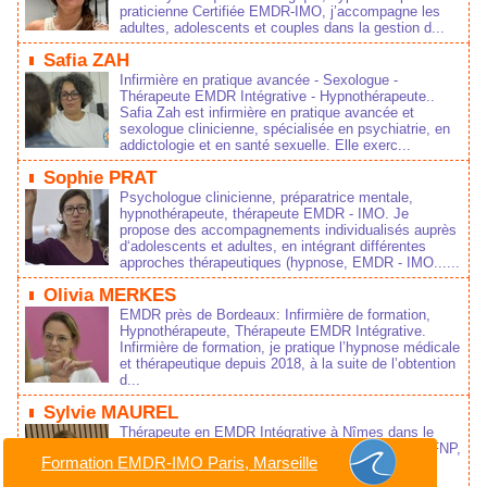
praticienne Certifiée EMDR-IMO, j’accompagne les
adultes, adolescents et couples dans la gestion d...
Safia ZAH
Infirmière en pratique avancée - Sexologue -
Thérapeute EMDR Intégrative - Hypnothérapeute..
Safia Zah est infirmière en pratique avancée et
sexologue clinicienne, spécialisée en psychiatrie, en
addictologie et en santé sexuelle. Elle exerc...
Sophie PRAT
Psychologue clinicienne, préparatrice mentale,
hypnothérapeute, thérapeute EMDR - IMO. Je
propose des accompagnements individualisés auprès
d‘adolescents et adultes, en intégrant différentes
approches thérapeutiques (hypnose, EMDR - IMO......
Olivia MERKES
EMDR près de Bordeaux: Infirmière de formation,
Hypnothérapeute, Thérapeute EMDR Intégrative.
Infirmière de formation, je pratique l’hypnose médicale
et thérapeutique depuis 2018, à la suite de l’obtention
d...
Sylvie MAUREL
Thérapeute en EMDR Intégrative à Nîmes dans le
Gard 30000 Thérapeute analytique membre de la FNP,
Formation EMDR-IMO Paris, Marseille
Hypnothérapeute et Praticienne en EMDR- IMO ®:
auprès des enfants, des adolescents et des