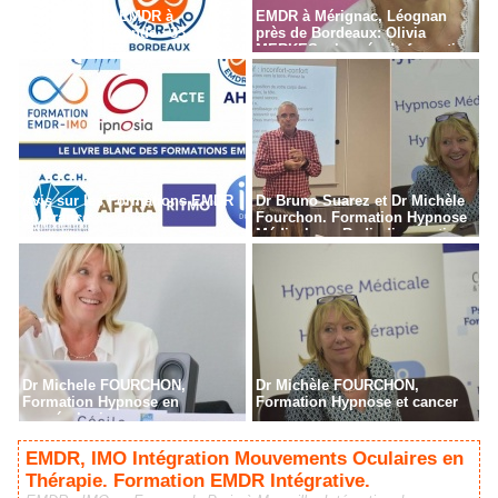
Formation en EMDR à
EMDR à Mérignac, Léognan
Bordeaux - Gironde - 33
près de Bordeaux: Olivia
MERKES, chargée de formation
Avis sur les Formations EMDR
Dr Bruno Suarez et Dr Michèle
en France
Fourchon. Formation Hypnose
Médicale en Radiodiagnostic,
Radiothérapie à Paris
Dr Michele FOURCHON,
Dr Michèle FOURCHON,
Formation Hypnose en
Formation Hypnose et cancer
cancérologie
EMDR, IMO Intégration Mouvements Oculaires en
Thérapie. Formation EMDR Intégrative.