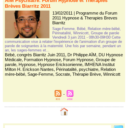
AÏM Psychiatre. Forum Hypnose et Thérapies
Brèves Biarritz 2011
13/02/2011
|
Programme du Forum
2011 Hypnose & Therapies Breves
Biarritz
Sage-Femme, Bébé, Relation mère-bébé,
Périnatalité, Winnicott, Groupe de parole
Vendredi 3 juin 2011 - 08h30-09H30 Cette
communication vise à relater l'expérience de l'animation d'un groupe de
parole de soignantes à la maternité. Une fois par semaine, pendant un
an, les sages-femmes et...
Bébé
,
congrès Biarritz Juin 2011
,
Dr Philippe AÏM
,
DU Hypnose
Médicale
,
Formation Hypnose
,
Forum Hypnose
,
Groupe de
parole
,
Hypnose
,
Hypnose Ericksonienne
,
IMHENA Institut
Milton H. Erickson Nantes
,
Périnatalité
,
psychiatre
,
Relation
mère-bébé
,
Sage-Femme
,
Socrate
,
Thérapie Brève
,
Winnicott