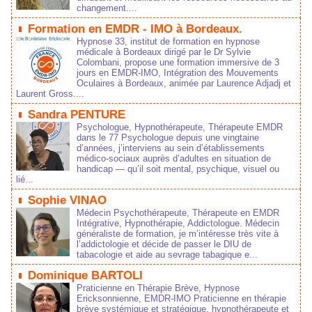
changement....
Formation en EMDR - IMO à Bordeaux.
Hypnose 33, institut de formation en hypnose
médicale à Bordeaux dirigé par le Dr Sylvie
Colombani, propose une formation immersive de 3
jours en EMDR-IMO, Intégration des Mouvements
Oculaires à Bordeaux, animée par Laurence Adjadj et
Laurent Gross....
Sandra PENTURE
Psychologue, Hypnothérapeute, Thérapeute EMDR
dans le 77 Psychologue depuis une vingtaine
d’années, j’interviens au sein d’établissements
médico‑sociaux auprès d’adultes en situation de
handicap — qu’il soit mental, psychique, visuel ou
lié...
Sophie VINAO
Médecin Psychothérapeute, Thérapeute en EMDR
Intégrative, Hypnothérapie, Addictologue. Médecin
généraliste de formation, je m’intéresse très vite à
l’addictologie et décide de passer le DIU de
tabacologie et aide au sevrage tabagique e...
Dominique BARTOLI
Praticienne en Thérapie Brève, Hypnose
Ericksonnienne, EMDR-IMO Praticienne en thérapie
brève systémique et stratégique, hypnothérapeute et