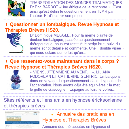
TRANSFORMATION DES MONDES TRAUMATIQUES.
Dr Eric BARDOT «Une éthique de la rencontre ». C’est
ainsi qu’est défini le questionnement en TLMR par
l’auteur. Et d’illustrer son propos...
Questionner un lombalgique. Revue Hypnose et
Thérapies Brèves HS20.
Dr Dominique MEGGLÉ. Pour la même plainte de
douleur lombalgique, passée au questionnement
thérapeutique, nous est restitué le script brut, suivi du
même script détaillé et commenté. Une « double visée »
qui nous éclaire sur le fait qu’un...
Que ressentez-vous maintenant dans le corps ?
Revue Hypnose et Thérapies Brèves HS20.
« VIENS, J’T’EMMÈNE AU VENT… ». LILIANA
FODOREAN ET CATHERINE GENTRIC. Embarquons
dans ce voyage du questionnement dans l’hypnose de
l’acceptation. Nous avons déjà été équipières : la mer,
le golfe de Gascogne, l’Espagne au loin, le voilier...
Sites référents et liens amis en hypnose éricksonienne
et thérapies brèves
Annuaire des praticiens en
Hypnose et Thérapies Brèves
Annuaire des thérapeutes en Hypnose et