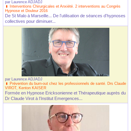
par
Laurence ADJADJ
Interventions Chirurgicales et Anxiété. 2 interventions au Congrès
Hypnose et Douleur 2016
De St Malo à Marseille... De l'utilisation de séances d'hypnoses
collectives pour diminuer...
par
Laurence ADJADJ
Prévention du burn-out chez les professionnels de santé. Drs Claude
VIROT, Kenton KAISER
Formée en Hypnose Ericksonienne et Thérapeutique auprès du
Dr Claude Virot à l'Institut Emergences...