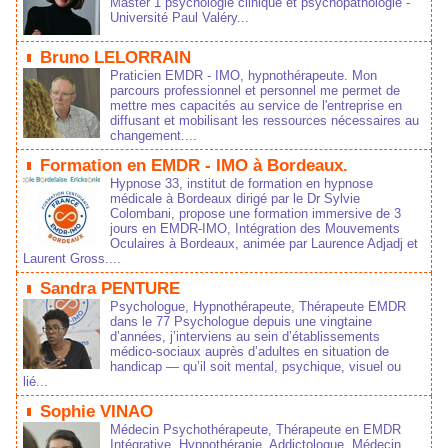
Master 1 psychologie clinique et psychopathologie -
Université Paul Valéry...
Bruno LELORRAIN
Praticien EMDR - IMO, hypnothérapeute. Mon
parcours professionnel et personnel me permet de
mettre mes capacités au service de l'entreprise en
diffusant et mobilisant les ressources nécessaires au
changement....
Formation en EMDR - IMO à Bordeaux.
Hypnose 33, institut de formation en hypnose
médicale à Bordeaux dirigé par le Dr Sylvie
Colombani, propose une formation immersive de 3
jours en EMDR-IMO, Intégration des Mouvements
Oculaires à Bordeaux, animée par Laurence Adjadj et
Laurent Gross....
Sandra PENTURE
Psychologue, Hypnothérapeute, Thérapeute EMDR
dans le 77 Psychologue depuis une vingtaine
d’années, j’interviens au sein d’établissements
médico‑sociaux auprès d’adultes en situation de
handicap — qu’il soit mental, psychique, visuel ou
lié...
Sophie VINAO
Médecin Psychothérapeute, Thérapeute en EMDR
Intégrative, Hypnothérapie, Addictologue. Médecin