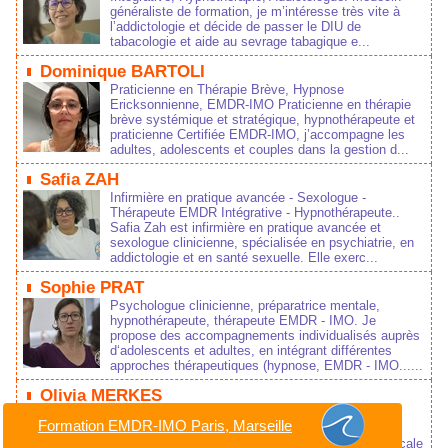
généraliste de formation, je m’intéresse très vite à
l’addictologie et décide de passer le DIU de
tabacologie et aide au sevrage tabagique e...
Dominique BARTOLI
Praticienne en Thérapie Brève, Hypnose
Ericksonnienne, EMDR-IMO Praticienne en thérapie
brève systémique et stratégique, hypnothérapeute et
praticienne Certifiée EMDR-IMO, j’accompagne les
adultes, adolescents et couples dans la gestion d...
Safia ZAH
Infirmière en pratique avancée - Sexologue -
Thérapeute EMDR Intégrative - Hypnothérapeute..
Safia Zah est infirmière en pratique avancée et
sexologue clinicienne, spécialisée en psychiatrie, en
addictologie et en santé sexuelle. Elle exerc...
Sophie PRAT
Psychologue clinicienne, préparatrice mentale,
hypnothérapeute, thérapeute EMDR - IMO. Je
propose des accompagnements individualisés auprès
d‘adolescents et adultes, en intégrant différentes
approches thérapeutiques (hypnose, EMDR - IMO......
Olivia MERKES
EMDR près de Bordeaux: Infirmière de formation,
Formation EMDR-IMO Paris, Marseille
Hypnothérapeute, Thérapeute EMDR Intégrative.
Infirmière de formation, je pratique l’hypnose médicale