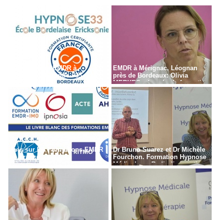
Formation en EMDR à
EMDR à Mérignac, Léognan
Bordeaux - Gironde - 33
près de Bordeaux: Olivia
MERKES, chargée de formation
Avis sur les Formations EMDR
Dr Bruno Suarez et Dr Michèle
en France
Fourchon. Formation Hypnose
Médicale en Radiodiagnostic,
Radiothérapie à Paris