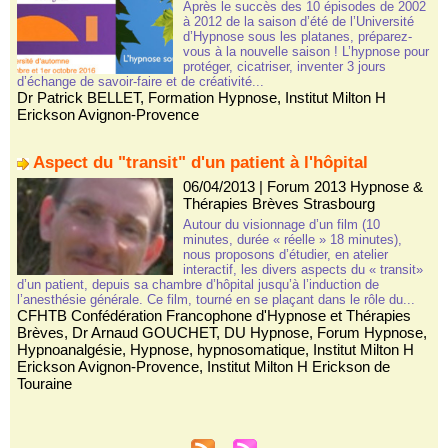
Après le succès des 10 épisodes de 2002
à 2012 de la saison d’été de l’Université
d’Hypnose sous les platanes, préparez-
vous à la nouvelle saison ! L’hypnose pour
protéger, cicatriser, inventer 3 jours
d’échange de savoir-faire et de créativité...
Dr Patrick BELLET
,
Formation Hypnose
,
Institut Milton H
Erickson Avignon-Provence
Aspect du "transit" d'un patient à l'hôpital
06/04/2013
|
Forum 2013 Hypnose &
Thérapies Brèves Strasbourg
Autour du visionnage d’un film (10
minutes, durée « réelle » 18 minutes),
nous proposons d’étudier, en atelier
interactif, les divers aspects du « transit»
d’un patient, depuis sa chambre d’hôpital jusqu’à l’induction de
l’anesthésie générale. Ce film, tourné en se plaçant dans le rôle du...
CFHTB Confédération Francophone d'Hypnose et Thérapies
Brèves
,
Dr Arnaud GOUCHET
,
DU Hypnose
,
Forum Hypnose
,
Hypnoanalgésie
,
Hypnose
,
hypnosomatique
,
Institut Milton H
Erickson Avignon-Provence
,
Institut Milton H Erickson de
Touraine