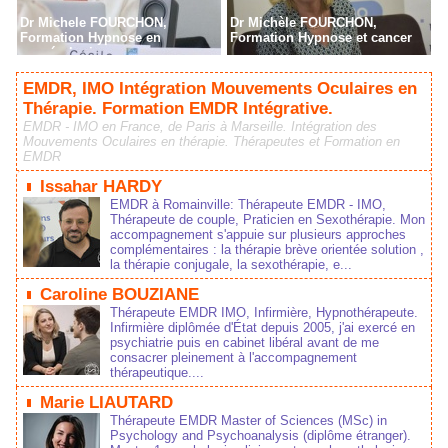
Dr Michele FOURCHON,
Dr Michèle FOURCHON,
Formation Hypnose en
Formation Hypnose et cancer
cancérologie
EMDR, IMO Intégration Mouvements Oculaires en
Thérapie. Formation EMDR Intégrative.
EMDR - IMO en France, de Paris à Marseille. Intégration des
Mouvements Oculaires en thérapie. Thérapeutes et Formation en
EMDR
Issahar HARDY
EMDR à Romainville: Thérapeute EMDR - IMO,
Thérapeute de couple, Praticien en Sexothérapie. Mon
accompagnement s'appuie sur plusieurs approches
complémentaires : la thérapie brève orientée solution ,
la thérapie conjugale, la sexothérapie, e...
Caroline BOUZIANE
Thérapeute EMDR IMO, Infirmière, Hypnothérapeute.
Infirmière diplômée d'État depuis 2005, j'ai exercé en
psychiatrie puis en cabinet libéral avant de me
consacrer pleinement à l'accompagnement
thérapeutique....
Marie LIAUTARD
Thérapeute EMDR Master of Sciences (MSc) in
Psychology and Psychoanalysis (diplôme étranger).