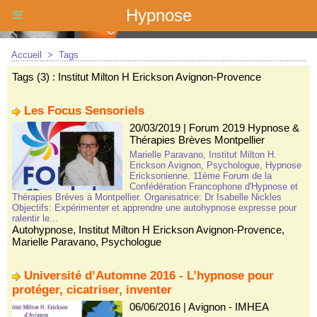
Hypnose
Accueil
>
Tags
Tags (3) : Institut Milton H Erickson Avignon-Provence
Les Focus Sensoriels
20/03/2019
|
Forum 2019 Hypnose &
Thérapies Brèves Montpellier
Marielle Paravano, Institut Milton H.
Erickson Avignon, Psychologue, Hypnose
Ericksonienne. 11ème Forum de la
Confédération Francophone d'Hypnose et
Thérapies Brèves à Montpellier. Organisatrice: Dr Isabelle Nickles
Objectifs: Expérimenter et apprendre une autohypnose expresse pour
ralentir le...
Autohypnose
,
Institut Milton H Erickson Avignon-Provence
,
Marielle Paravano
,
Psychologue
Université d’Automne 2016 - L’hypnose pour
protéger, cicatriser, inventer
06/06/2016
|
Avignon - IMHEA