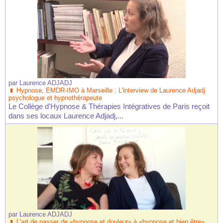
par
Laurence ADJADJ
Hypnose, EMDR-IMO à Marseille : L'interview de Laurence Adjadj
psychologue et hypnothérapeute
Le Collège d'Hypnose & Thérapies Intégratives de Paris reçoit
dans ses locaux Laurence Adjadj,...
par
Laurence ADJADJ
L’art de passer de «hypnose et douleur» à «hypnose et bien être»