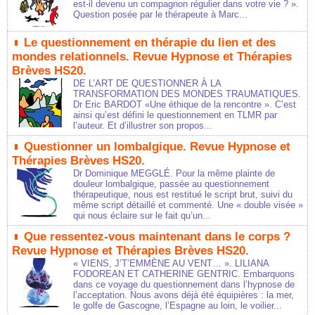
est-il devenu un compagnon régulier dans votre vie ? ».
Question posée par le thérapeute à Marc...
Le questionnement en thérapie du lien et des
mondes relationnels. Revue Hypnose et Thérapies
Brèves HS20.
DE L’ART DE QUESTIONNER À LA
TRANSFORMATION DES MONDES TRAUMATIQUES.
Dr Eric BARDOT «Une éthique de la rencontre ». C’est
ainsi qu’est défini le questionnement en TLMR par
l’auteur. Et d’illustrer son propos...
Questionner un lombalgique. Revue Hypnose et
Thérapies Brèves HS20.
Dr Dominique MEGGLÉ. Pour la même plainte de
douleur lombalgique, passée au questionnement
thérapeutique, nous est restitué le script brut, suivi du
même script détaillé et commenté. Une « double visée »
qui nous éclaire sur le fait qu’un...
Que ressentez-vous maintenant dans le corps ?
Revue Hypnose et Thérapies Brèves HS20.
« VIENS, J’T’EMMÈNE AU VENT… ». LILIANA
FODOREAN ET CATHERINE GENTRIC. Embarquons
dans ce voyage du questionnement dans l’hypnose de
l’acceptation. Nous avons déjà été équipières : la mer,
le golfe de Gascogne, l’Espagne au loin, le voilier...