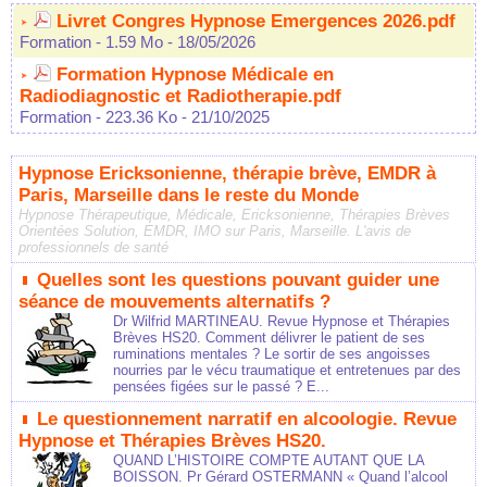
Livret Congres Hypnose Emergences 2026.pdf
Formation
- 1.59 Mo
- 18/05/2026
Formation Hypnose Médicale en
Radiodiagnostic et Radiotherapie.pdf
Formation
- 223.36 Ko
- 21/10/2025
Hypnose Ericksonienne, thérapie brève, EMDR à
Paris, Marseille dans le reste du Monde
Hypnose Thérapeutique, Médicale, Ericksonienne, Thérapies Brèves
Orientées Solution, EMDR, IMO sur Paris, Marseille. L'avis de
professionnels de santé
Quelles sont les questions pouvant guider une
séance de mouvements alternatifs ?
Dr Wilfrid MARTINEAU. Revue Hypnose et Thérapies
Brèves HS20. Comment délivrer le patient de ses
ruminations mentales ? Le sortir de ses angoisses
nourries par le vécu traumatique et entretenues par des
pensées figées sur le passé ? E...
Le questionnement narratif en alcoologie. Revue
Hypnose et Thérapies Brèves HS20.
QUAND L’HISTOIRE COMPTE AUTANT QUE LA
BOISSON. Pr Gérard OSTERMANN « Quand l’alcool