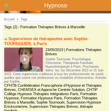
Hypnose
Accueil
>
Tags
Tags (2) : Formation Thérapies Brèves à Marseille
Supervision de thérapeutes avec Sophie
TOURNOUËR, à Paris
23/05/2019
|
Formations Thérapies
Brèves
Sophie Tournouër, Psychologue
Clinicienne, Thérapeute Familiale,
Hypnothérapeute à Paris. Prochaines
dates: les 1er Décembre 2022 et 15 Juin
2023. Cette supervision s’adresse à tous les professionnels de santé,
quelles que soient vos professions ou modalités d’intervention. Animée
par Sophie...
CFHTB Confédération Francophone d'Hypnose et Thérapies
Brèves
,
CHEMSEX et Approche Centrée Solution
,
CHTIP
Collège Hypnose Thérapies Intégratives Paris
,
Formation
Hypnose
,
Formation Hypnose Paris
,
Formation Thérapies
Brèves à Marseille
,
Sophie Tournouër
,
Supervision Hypnose
Ericksonienne
,
Supervision Thérapies Brèves
,
thérapie
familiale