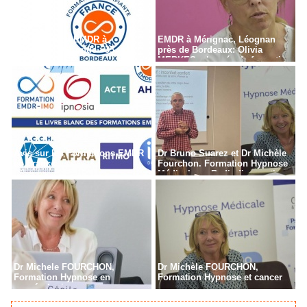
Formation en EMDR à
EMDR à Mérignac, Léognan
Bordeaux - Gironde - 33
près de Bordeaux: Olivia
MERKES, chargée de formation
Avis sur les Formations EMDR
Dr Bruno Suarez et Dr Michèle
en France
Fourchon. Formation Hypnose
Médicale en Radiodiagnostic,
Radiothérapie à Paris
Dr Michele FOURCHON,
Dr Michèle FOURCHON,
Formation Hypnose en
Formation Hypnose et cancer
cancérologie