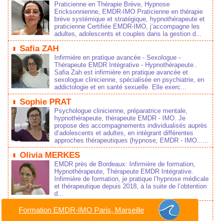
Praticienne en Thérapie Brève, Hypnose
Ericksonnienne, EMDR-IMO Praticienne en thérapie
brève systémique et stratégique, hypnothérapeute et
praticienne Certifiée EMDR-IMO, j’accompagne les
adultes, adolescents et couples dans la gestion d...
Safia ZAH
Infirmière en pratique avancée - Sexologue -
Thérapeute EMDR Intégrative - Hypnothérapeute..
Safia Zah est infirmière en pratique avancée et
sexologue clinicienne, spécialisée en psychiatrie, en
addictologie et en santé sexuelle. Elle exerc...
Sophie PRAT
Psychologue clinicienne, préparatrice mentale,
hypnothérapeute, thérapeute EMDR - IMO. Je
propose des accompagnements individualisés auprès
d‘adolescents et adultes, en intégrant différentes
approches thérapeutiques (hypnose, EMDR - IMO......
Olivia MERKES
EMDR près de Bordeaux: Infirmière de formation,
Hypnothérapeute, Thérapeute EMDR Intégrative.
Infirmière de formation, je pratique l’hypnose médicale
et thérapeutique depuis 2018, à la suite de l’obtention
d...
Sylvie MAUREL
Formation EMDR-IMO Paris, Marseille
Thérapeute en EMDR Intégrative à Nîmes dans le