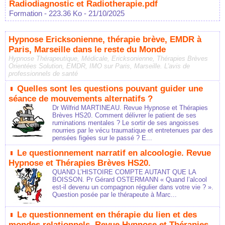
Radiodiagnostic et Radiotherapie.pdf
Formation
- 223.36 Ko
- 21/10/2025
Hypnose Ericksonienne, thérapie brève, EMDR à
Paris, Marseille dans le reste du Monde
Hypnose Thérapeutique, Médicale, Ericksonienne, Thérapies Brèves
Orientées Solution, EMDR, IMO sur Paris, Marseille. L'avis de
professionnels de santé
Quelles sont les questions pouvant guider une
séance de mouvements alternatifs ?
Dr Wilfrid MARTINEAU. Revue Hypnose et Thérapies
Brèves HS20. Comment délivrer le patient de ses
ruminations mentales ? Le sortir de ses angoisses
nourries par le vécu traumatique et entretenues par des
pensées figées sur le passé ? E...
Le questionnement narratif en alcoologie. Revue
Hypnose et Thérapies Brèves HS20.
QUAND L’HISTOIRE COMPTE AUTANT QUE LA
BOISSON. Pr Gérard OSTERMANN « Quand l’alcool
est-il devenu un compagnon régulier dans votre vie ? ».
Question posée par le thérapeute à Marc...
Le questionnement en thérapie du lien et des
mondes relationnels. Revue Hypnose et Thérapies