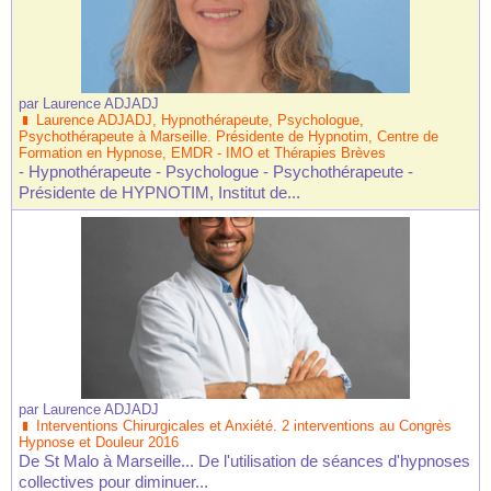
par
Laurence ADJADJ
Laurence ADJADJ, Hypnothérapeute, Psychologue,
Psychothérapeute à Marseille. Présidente de Hypnotim, Centre de
Formation en Hypnose, EMDR - IMO et Thérapies Brèves
- Hypnothérapeute - Psychologue - Psychothérapeute -
Présidente de HYPNOTIM, Institut de...
par
Laurence ADJADJ
Interventions Chirurgicales et Anxiété. 2 interventions au Congrès
Hypnose et Douleur 2016
De St Malo à Marseille... De l'utilisation de séances d'hypnoses
collectives pour diminuer...