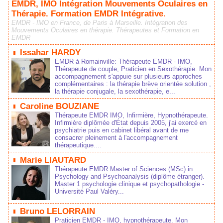
EMDR, IMO Intégration Mouvements Oculaires en
Thérapie. Formation EMDR Intégrative.
EMDR - IMO en France, de Paris à Marseille. Intégration des
Mouvements Oculaires en thérapie. Thérapeutes et Formation en
EMDR
Issahar HARDY
EMDR à Romainville: Thérapeute EMDR - IMO,
Thérapeute de couple, Praticien en Sexothérapie. Mon
accompagnement s'appuie sur plusieurs approches
complémentaires : la thérapie brève orientée solution ,
la thérapie conjugale, la sexothérapie, e...
Caroline BOUZIANE
Thérapeute EMDR IMO, Infirmière, Hypnothérapeute.
Infirmière diplômée d'État depuis 2005, j'ai exercé en
psychiatrie puis en cabinet libéral avant de me
consacrer pleinement à l'accompagnement
thérapeutique....
Marie LIAUTARD
Thérapeute EMDR Master of Sciences (MSc) in
Psychology and Psychoanalysis (diplôme étranger).
Master 1 psychologie clinique et psychopathologie -
Université Paul Valéry...
Bruno LELORRAIN
Praticien EMDR - IMO, hypnothérapeute. Mon