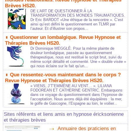
Brèves HS20.
DE L’ART DE QUESTIONNER À LA
TRANSFORMATION DES MONDES TRAUMATIQUES.
Dr Eric BARDOT «Une éthique de la rencontre ». C’est
ainsi qu’est défini le questionnement en TLMR par
l’auteur. Et d’illustrer son propos...
Questionner un lombalgique. Revue Hypnose et
Thérapies Brèves HS20.
Dr Dominique MEGGLÉ. Pour la même plainte de
douleur lombalgique, passée au questionnement
thérapeutique, nous est restitué le script brut, suivi du
même script détaillé et commenté. Une « double visée »
qui nous éclaire sur le fait qu’un...
Que ressentez-vous maintenant dans le corps ?
Revue Hypnose et Thérapies Brèves HS20.
« VIENS, J’T’EMMÈNE AU VENT… ». LILIANA
FODOREAN ET CATHERINE GENTRIC. Embarquons
dans ce voyage du questionnement dans l’hypnose de
l’acceptation. Nous avons déjà été équipières : la mer,
le golfe de Gascogne, l’Espagne au loin, le voilier...
Sites référents et liens amis en hypnose éricksonienne
et thérapies brèves
Annuaire des praticiens en