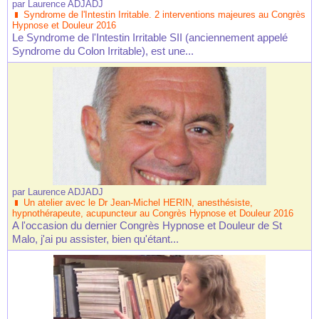
par
Laurence ADJADJ
Syndrome de l'Intestin Irritable. 2 interventions majeures au Congrès
Hypnose et Douleur 2016
Le Syndrome de l'Intestin Irritable SII (anciennement appelé
Syndrome du Colon Irritable), est une...
par
Laurence ADJADJ
Un atelier avec le Dr Jean-Michel HERIN, anesthésiste,
hypnothérapeute, acupuncteur au Congrès Hypnose et Douleur 2016
A l'occasion du dernier Congrès Hypnose et Douleur de St
Malo, j'ai pu assister, bien qu'étant...