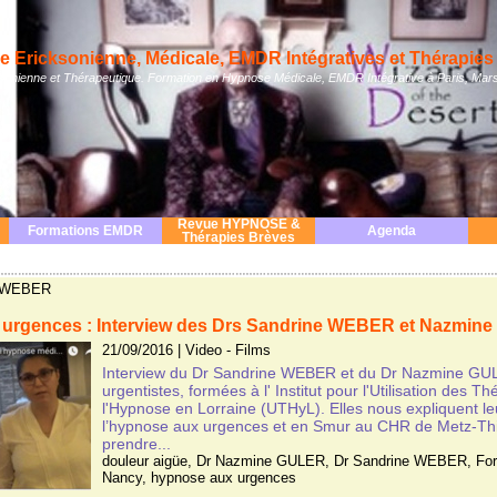
 Ericksonienne, Médicale, EMDR Intégratives et Thérapies 
nienne et Thérapeutique. Formation en Hypnose Médicale, EMDR Intégrative à Paris, Mars
Revue HYPNOSE &
Formations EMDR
Agenda
Thérapies Brèves
ne WEBER
 urgences : Interview des Drs Sandrine WEBER et Nazmin
21/09/2016
|
Video - Films
Interview du Dr Sandrine WEBER et du Dr Nazmine GU
urgentistes, formées à l' Institut pour l'Utilisation des T
l'Hypnose en Lorraine (UTHyL). Elles nous expliquent le
l’hypnose aux urgences et en Smur au CHR de Metz-Thionv
prendre...
douleur aigüe
,
Dr Nazmine GULER
,
Dr Sandrine WEBER
,
Fo
Nancy
,
hypnose aux urgences