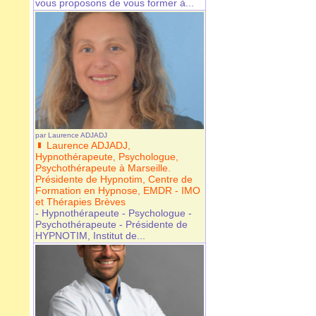
vous proposons de vous former à...
par
Laurence ADJADJ
Laurence ADJADJ,
Hypnothérapeute, Psychologue,
Psychothérapeute à Marseille.
Présidente de Hypnotim, Centre de
Formation en Hypnose, EMDR - IMO
et Thérapies Brèves
- Hypnothérapeute - Psychologue -
Psychothérapeute - Présidente de
HYPNOTIM, Institut de...