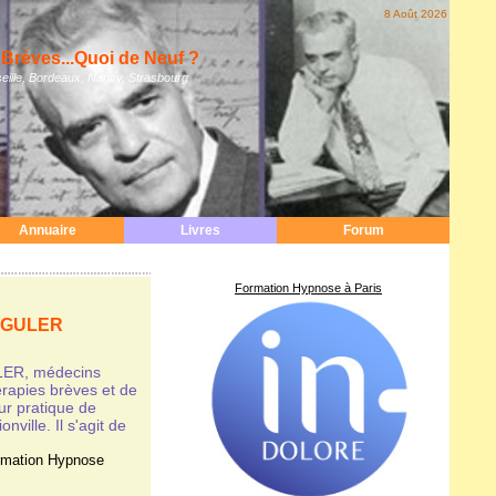
8 Août 2026
Brèves...Quoi de Neuf ?
eille, Bordeaux, Nancy, Strasbourg
Annuaire
Livres
Forum
Formation Hypnose à Paris
e GULER
LER, médecins
hérapies brèves et de
ur pratique de
ille. Il s'agit de
rmation Hypnose