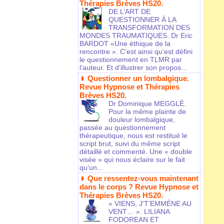
Thérapies Brèves HS20.
DE L’ART DE
QUESTIONNER À LA
TRANSFORMATION DES
MONDES TRAUMATIQUES. Dr Eric
BARDOT «Une éthique de la
rencontre ». C’est ainsi qu’est défini
le questionnement en TLMR par
l’auteur. Et d’illustrer son propos...
Questionner un lombalgique.
Revue Hypnose et Thérapies
Brèves HS20.
Dr Dominique MEGGLÉ.
Pour la même plainte de
douleur lombalgique,
passée au questionnement
thérapeutique, nous est restitué le
script brut, suivi du même script
détaillé et commenté. Une « double
visée » qui nous éclaire sur le fait
qu’un...
Que ressentez-vous maintenant
dans le corps ? Revue Hypnose et
Thérapies Brèves HS20.
« VIENS, J’T’EMMÈNE AU
VENT… ». LILIANA
FODOREAN ET