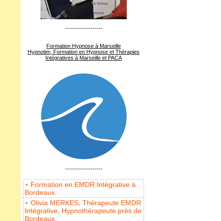
-------------------
Formation Hypnose à Marseille
Hypnotim, Formation en Hypnose et Thérapies
Intégratives à Marseille et PACA
-------------------
Formation en EMDR Intégrative à
Bordeaux.
Olivia MERKES, Thérapeute EMDR
Intégrative, Hypnothérapeute près de
Bordeaux.