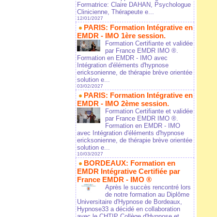
Formatrice: Claire DAHAN, Psychologue
Clinicienne, Thérapeute e...
12/01/2027
PARIS: Formation Intégrative en
EMDR - IMO 1ère session.
Formation Certifiante et validée
par France EMDR IMO ®.
Formation en EMDR - IMO avec
Intégration d'éléments d'hypnose
ericksonienne, de thérapie brève orientée
solution e...
03/02/2027
PARIS: Formation Intégrative en
EMDR - IMO 2ème session.
Formation Certifiante et validée
par France EMDR IMO ®.
Formation en EMDR - IMO
avec Intégration d'éléments d'hypnose
ericksonienne, de thérapie brève orientée
solution e...
10/03/2027
BORDEAUX: Formation en
EMDR Intégrative Certifiée par
France EMDR - IMO ®
Après le succès rencontré lors
de notre formation au Diplôme
Universitaire d'Hypnose de Bordeaux,
Hypnose33 a décidé en collaboration
avec le CHTIP Collège d'Hypnose et