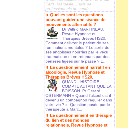
Paris, Marseille. L'avis de
professionnels de santé
Quelles sont les questions
pouvant guider une séance de
mouvements alternatifs ?
Dr Wilfrid MARTINEAU.
Revue Hypnose et
Thérapies Brèves HS20.
Comment délivrer le patient de ses
ruminations mentales ? Le sortir de
ses angoisses nourries par le vécu
traumatique et entretenues par des
pensées figées sur le passé ? E...
Le questionnement narratif en
alcoologie. Revue Hypnose et
Thérapies Brèves HS20.
QUAND L’HISTOIRE
COMPTE AUTANT QUE LA
BOISSON. Pr Gérard
OSTERMANN « Quand l’alcool est-il
devenu un compagnon régulier dans
votre vie ? ». Question posée par le
thérapeute à Marc...
Le questionnement en thérapie
du lien et des mondes
relationnels. Revue Hypnose et