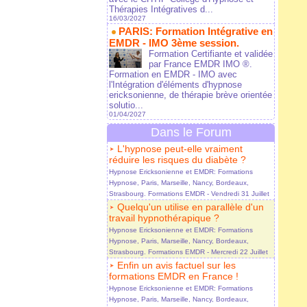
Thérapies Intégratives d...
16/03/2027
PARIS: Formation Intégrative en
EMDR - IMO 3ème session.
Formation Certifiante et validée
par France EMDR IMO ®.
Formation en EMDR - IMO avec
l'Intégration d'éléments d'hypnose
ericksonienne, de thérapie brève orientée
solutio...
01/04/2027
Dans le Forum
L'hypnose peut-elle vraiment
réduire les risques du diabète ?
Hypnose Ericksonienne et EMDR: Formations
Hypnose, Paris, Marseille, Nancy, Bordeaux,
Strasbourg. Formations EMDR
- Vendredi 31 Juillet
Quelqu'un utilise en parallèle d'un
travail hypnothérapique ?
Hypnose Ericksonienne et EMDR: Formations
Hypnose, Paris, Marseille, Nancy, Bordeaux,
Strasbourg. Formations EMDR
- Mercredi 22 Juillet
Enfin un avis factuel sur les
formations EMDR en France !
Hypnose Ericksonienne et EMDR: Formations
Hypnose, Paris, Marseille, Nancy, Bordeaux,