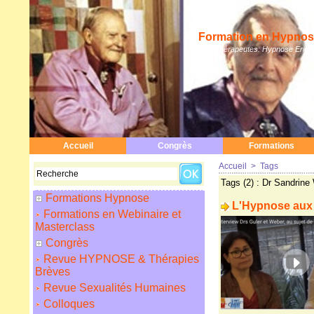
Formation en Hypnose
Hypnothérapeutes: Hypnose Erickso
Accueil
Congrès
Formations
Accueil
>
Tags
Tags (2) : Dr Sandri
Formations Hypnose
L'Hypnose aux
Formations en Webinaire et
Masterclass
Congrès
Revue HYPNOSE & Thérapies
Brèves
Revue Sexualités Humaines
Colloques