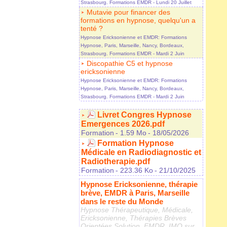
Strasbourg. Formations EMDR
- Lundi 20 Juillet
Mutavie pour financer des
formations en hypnose, quelqu'un a
tenté ?
Hypnose Ericksonienne et EMDR: Formations
Hypnose, Paris, Marseille, Nancy, Bordeaux,
Strasbourg. Formations EMDR
- Mardi 2 Juin
Discopathie C5 et hypnose
ericksonienne
Hypnose Ericksonienne et EMDR: Formations
Hypnose, Paris, Marseille, Nancy, Bordeaux,
Strasbourg. Formations EMDR
- Mardi 2 Juin
Livret Congres Hypnose
Emergences 2026.pdf
Formation
- 1.59 Mo
- 18/05/2026
Formation Hypnose
Médicale en Radiodiagnostic et
Radiotherapie.pdf
Formation
- 223.36 Ko
- 21/10/2025
Hypnose Ericksonienne, thérapie
brève, EMDR à Paris, Marseille
dans le reste du Monde
Hypnose Thérapeutique, Médicale,
Ericksonienne, Thérapies Brèves
Orientées Solution, EMDR, IMO sur