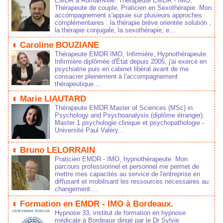
EMDR à Romainville: Thérapeute EMDR - IMO,
Thérapeute de couple, Praticien en Sexothérapie. Mon
accompagnement s'appuie sur plusieurs approches
complémentaires : la thérapie brève orientée solution ,
la thérapie conjugale, la sexothérapie, e...
Caroline BOUZIANE
Thérapeute EMDR IMO, Infirmière, Hypnothérapeute.
Infirmière diplômée d'État depuis 2005, j'ai exercé en
psychiatrie puis en cabinet libéral avant de me
consacrer pleinement à l'accompagnement
thérapeutique....
Marie LIAUTARD
Thérapeute EMDR Master of Sciences (MSc) in
Psychology and Psychoanalysis (diplôme étranger).
Master 1 psychologie clinique et psychopathologie -
Université Paul Valéry...
Bruno LELORRAIN
Praticien EMDR - IMO, hypnothérapeute. Mon
parcours professionnel et personnel me permet de
mettre mes capacités au service de l'entreprise en
diffusant et mobilisant les ressources nécessaires au
changement....
Formation en EMDR - IMO à Bordeaux.
Hypnose 33, institut de formation en hypnose
médicale à Bordeaux dirigé par le Dr Sylvie