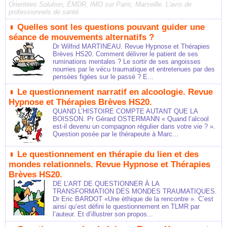
Orientées Solution, EMDR, IMO sur Paris, Marseille. L'avis de
professionnels de santé
Quelles sont les questions pouvant guider une
séance de mouvements alternatifs ?
Dr Wilfrid MARTINEAU. Revue Hypnose et Thérapies
Brèves HS20. Comment délivrer le patient de ses
ruminations mentales ? Le sortir de ses angoisses
nourries par le vécu traumatique et entretenues par des
pensées figées sur le passé ? E...
Le questionnement narratif en alcoologie. Revue
Hypnose et Thérapies Brèves HS20.
QUAND L’HISTOIRE COMPTE AUTANT QUE LA
BOISSON. Pr Gérard OSTERMANN « Quand l’alcool
est-il devenu un compagnon régulier dans votre vie ? ».
Question posée par le thérapeute à Marc...
Le questionnement en thérapie du lien et des
mondes relationnels. Revue Hypnose et Thérapies
Brèves HS20.
DE L’ART DE QUESTIONNER À LA
TRANSFORMATION DES MONDES TRAUMATIQUES.
Dr Eric BARDOT «Une éthique de la rencontre ». C’est
ainsi qu’est défini le questionnement en TLMR par
l’auteur. Et d’illustrer son propos...