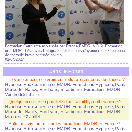
Formation Certifiante et validée par France EMDR IMO ®. Formation
en EMDR - IMO avec l'Intégration d'éléments d'hypnose ericksonienne,
de thérapie brève orientée solutio...
01/04/2027
Dans le Forum
L'hypnose peut-elle vraiment réduire les risques du diabète ?
Hypnose Ericksonienne et EMDR: Formations Hypnose, Paris,
Marseille, Nancy, Bordeaux, Strasbourg. Formations EMDR
-
Vendredi 31 Juillet
Quelqu'un utilise en parallèle d'un travail hypnothérapique ?
Hypnose Ericksonienne et EMDR: Formations Hypnose, Paris,
Marseille, Nancy, Bordeaux, Strasbourg. Formations EMDR
-
Mercredi 22 Juillet
Enfin un avis factuel sur les formations EMDR en France !
Hypnose Ericksonienne et EMDR: Formations Hypnose, Paris,