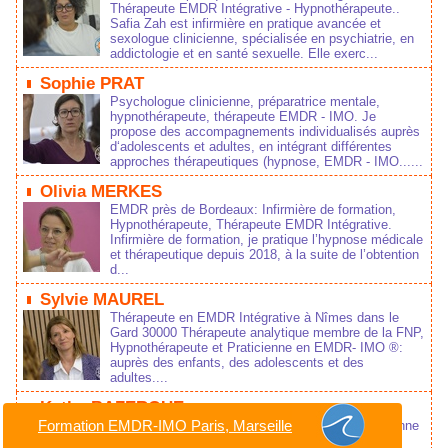
Thérapeute EMDR Intégrative - Hypnothérapeute..
Safia Zah est infirmière en pratique avancée et
sexologue clinicienne, spécialisée en psychiatrie, en
addictologie et en santé sexuelle. Elle exerc...
Sophie PRAT
Psychologue clinicienne, préparatrice mentale,
hypnothérapeute, thérapeute EMDR - IMO. Je
propose des accompagnements individualisés auprès
d‘adolescents et adultes, en intégrant différentes
approches thérapeutiques (hypnose, EMDR - IMO......
Olivia MERKES
EMDR près de Bordeaux: Infirmière de formation,
Hypnothérapeute, Thérapeute EMDR Intégrative.
Infirmière de formation, je pratique l’hypnose médicale
et thérapeutique depuis 2018, à la suite de l’obtention
d...
Sylvie MAUREL
Thérapeute en EMDR Intégrative à Nîmes dans le
Gard 30000 Thérapeute analytique membre de la FNP,
Hypnothérapeute et Praticienne en EMDR- IMO ®:
auprès des enfants, des adolescents et des
adultes....
Kathy BAZERQUE
Formation EMDR-IMO Paris, Marseille
Infirmière-Puéricultrice, Hypnothérapeute, Praticienne
EMDR - IMO auprès d'Enfants - Adolescents et