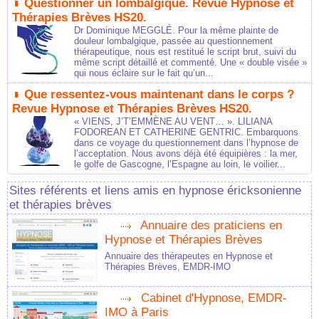
Questionner un lombalgique. Revue Hypnose et
Thérapies Brèves HS20.
Dr Dominique MEGGLÉ. Pour la même plainte de
douleur lombalgique, passée au questionnement
thérapeutique, nous est restitué le script brut, suivi du
même script détaillé et commenté. Une « double visée »
qui nous éclaire sur le fait qu’un...
Que ressentez-vous maintenant dans le corps ?
Revue Hypnose et Thérapies Brèves HS20.
« VIENS, J’T’EMMÈNE AU VENT… ». LILIANA
FODOREAN ET CATHERINE GENTRIC. Embarquons
dans ce voyage du questionnement dans l’hypnose de
l’acceptation. Nous avons déjà été équipières : la mer,
le golfe de Gascogne, l’Espagne au loin, le voilier...
Sites référents et liens amis en hypnose éricksonienne
et thérapies brèves
Annuaire des praticiens en
Hypnose et Thérapies Brèves
Annuaire des thérapeutes en Hypnose et
Thérapies Brèves, EMDR-IMO
Cabinet d'Hypnose, EMDR-
IMO à Paris