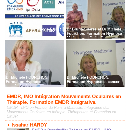
Avis sur les Formations EMDR
Dr Bruno Suarez et Dr Michèle
en France
Fourchon. Formation Hypnose
Médicale en Radiodiagnostic,
Radiothérapie à Paris
Dr Michele FOURCHON,
Dr Michèle FOURCHON,
Formation Hypnose en
Formation Hypnose et cancer
cancérologie
EMDR, IMO Intégration Mouvements Oculaires en
Thérapie. Formation EMDR Intégrative.
EMDR - IMO en France, de Paris à Marseille. Intégration des
Mouvements Oculaires en thérapie. Thérapeutes et Formation en
EMDR
Issahar HARDY