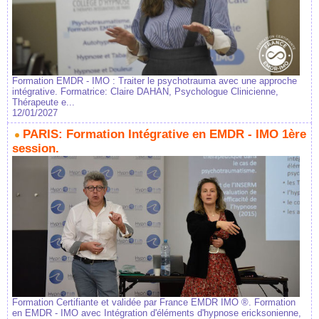
Formation EMDR - IMO : Traiter le psychotrauma avec une approche
intégrative. Formatrice: Claire DAHAN, Psychologue Clinicienne,
Thérapeute e...
12/01/2027
PARIS: Formation Intégrative en EMDR - IMO 1ère
session.
Formation Certifiante et validée par France EMDR IMO ®. Formation
en EMDR - IMO avec Intégration d'éléments d'hypnose ericksonienne,