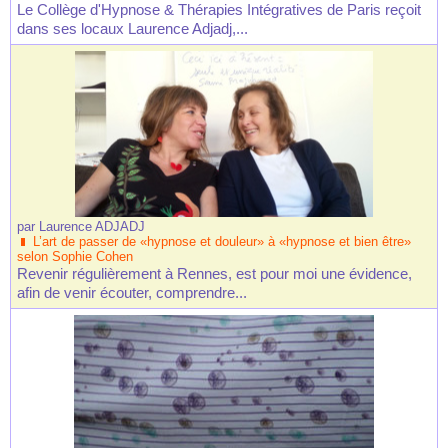
Le Collège d'Hypnose & Thérapies Intégratives de Paris reçoit
dans ses locaux Laurence Adjadj,...
par
Laurence ADJADJ
L’art de passer de «hypnose et douleur» à «hypnose et bien être»
selon Sophie Cohen
Revenir régulièrement à Rennes, est pour moi une évidence,
afin de venir écouter, comprendre...