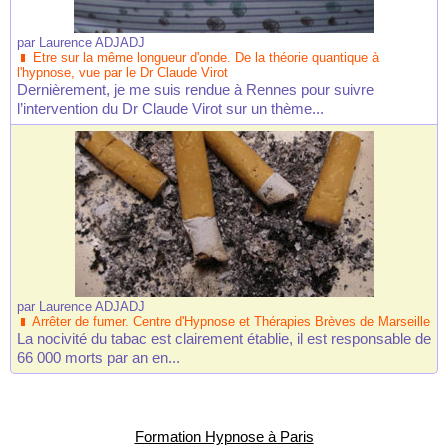
par
Laurence ADJADJ
Etre sur la même longueur d'onde. De la théorie quantique à
l'hypnose, vue par le Dr Claude Virot
Dernièrement, je me suis rendue à Rennes pour suivre
l’intervention du Dr Claude Virot sur un thème...
par
Laurence ADJADJ
Arrêter de fumer. Centre d'Hypnose et Thérapies Brèves de Marseille
La nocivité du tabac est clairement établie, il est responsable de
66 000 morts par an en...
Formation Hypnose à Paris