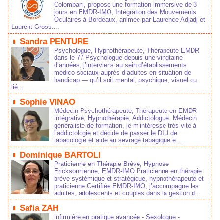
Colombani, propose une formation immersive de 3
jours en EMDR-IMO, Intégration des Mouvements
Oculaires à Bordeaux, animée par Laurence Adjadj et
Laurent Gross....
Sandra PENTURE
Psychologue, Hypnothérapeute, Thérapeute EMDR
dans le 77 Psychologue depuis une vingtaine
d’années, j’interviens au sein d’établissements
médico‑sociaux auprès d’adultes en situation de
handicap — qu’il soit mental, psychique, visuel ou
lié...
Sophie VINAO
Médecin Psychothérapeute, Thérapeute en EMDR
Intégrative, Hypnothérapie, Addictologue. Médecin
généraliste de formation, je m’intéresse très vite à
l’addictologie et décide de passer le DIU de
tabacologie et aide au sevrage tabagique e...
Dominique BARTOLI
Praticienne en Thérapie Brève, Hypnose
Ericksonnienne, EMDR-IMO Praticienne en thérapie
brève systémique et stratégique, hypnothérapeute et
praticienne Certifiée EMDR-IMO, j’accompagne les
adultes, adolescents et couples dans la gestion d...
Safia ZAH
Infirmière en pratique avancée - Sexologue -