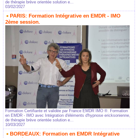
de thérapie brève orientée solution e...
03/02/2027
PARIS: Formation Intégrative en EMDR - IMO
2ème session.
Formation Certifiante et validée par France EMDR IMO ®. Formation
en EMDR - IMO avec Intégration d'éléments d'hypnose ericksonienne,
de thérapie brève orientée solution e...
10/03/2027
BORDEAUX: Formation en EMDR Intégrative