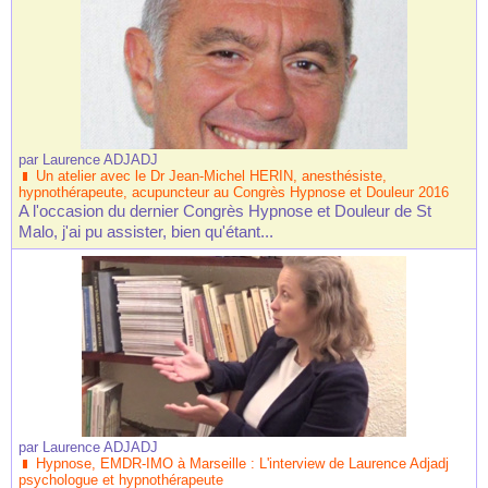
par
Laurence ADJADJ
Un atelier avec le Dr Jean-Michel HERIN, anesthésiste,
hypnothérapeute, acupuncteur au Congrès Hypnose et Douleur 2016
A l'occasion du dernier Congrès Hypnose et Douleur de St
Malo, j'ai pu assister, bien qu'étant...
par
Laurence ADJADJ
Hypnose, EMDR-IMO à Marseille : L'interview de Laurence Adjadj
psychologue et hypnothérapeute