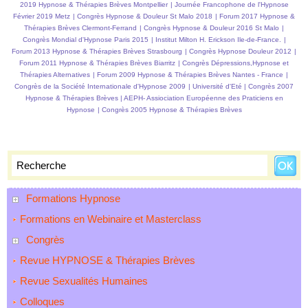
2019 Hypnose & Thérapies Brèves Montpellier
|
Journée Francophone de l'Hypnose
Février 2019 Metz
|
Congrès Hypnose & Douleur St Malo 2018
|
Forum 2017 Hypnose &
Thérapies Brèves Clermont-Ferrand
|
Congrès Hypnose & Douleur 2016 St Malo
|
Congrès Mondial d'Hypnose Paris 2015
|
Institut Milton H. Erickson Ile-de-France.
|
Forum 2013 Hypnose & Thérapies Brèves Strasbourg
|
Congrès Hypnose Douleur 2012
|
Forum 2011 Hypnose & Thérapies Brèves Biarritz
|
Congrès Dépressions,Hypnose et
Thérapies Alternatives
|
Forum 2009 Hypnose & Thérapies Brèves Nantes - France
|
Congrès de la Société Internationale d'Hypnose 2009
|
Université d'Eté
|
Congrès 2007
Hypnose & Thérapies Brèves
|
AEPH- Assiociation Européenne des Praticiens en
Hypnose
|
Congrès 2005 Hypnose & Thérapies Brèves
Formations Hypnose
Formations en Webinaire et Masterclass
Congrès
Revue HYPNOSE & Thérapies Brèves
Revue Sexualités Humaines
Colloques