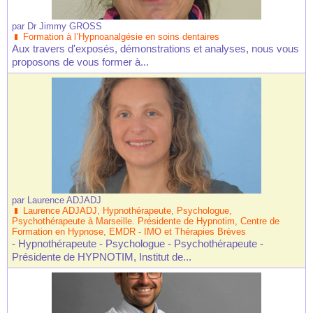
par
Dr Jimmy GROSS
Formation à l’Hypnoanalgésie en soins dentaires
Aux travers d'exposés, démonstrations et analyses, nous vous
proposons de vous former à...
par
Laurence ADJADJ
Laurence ADJADJ, Hypnothérapeute, Psychologue,
Psychothérapeute à Marseille. Présidente de Hypnotim, Centre de
Formation en Hypnose, EMDR - IMO et Thérapies Brèves
- Hypnothérapeute - Psychologue - Psychothérapeute -
Présidente de HYPNOTIM, Institut de...