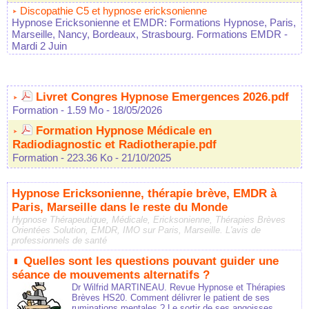
Discopathie C5 et hypnose ericksonienne
Hypnose Ericksonienne et EMDR: Formations Hypnose, Paris,
Marseille, Nancy, Bordeaux, Strasbourg. Formations EMDR
-
Mardi 2 Juin
Livret Congres Hypnose Emergences 2026.pdf
Formation
- 1.59 Mo
- 18/05/2026
Formation Hypnose Médicale en
Radiodiagnostic et Radiotherapie.pdf
Formation
- 223.36 Ko
- 21/10/2025
Hypnose Ericksonienne, thérapie brève, EMDR à
Paris, Marseille dans le reste du Monde
Hypnose Thérapeutique, Médicale, Ericksonienne, Thérapies Brèves
Orientées Solution, EMDR, IMO sur Paris, Marseille. L'avis de
professionnels de santé
Quelles sont les questions pouvant guider une
séance de mouvements alternatifs ?
Dr Wilfrid MARTINEAU. Revue Hypnose et Thérapies
Brèves HS20. Comment délivrer le patient de ses
ruminations mentales ? Le sortir de ses angoisses