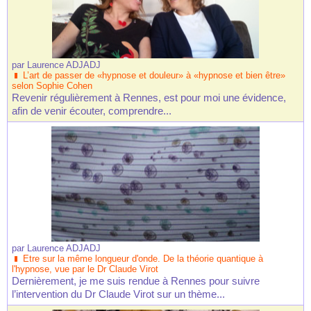
par
Laurence ADJADJ
L’art de passer de «hypnose et douleur» à «hypnose et bien être»
selon Sophie Cohen
Revenir régulièrement à Rennes, est pour moi une évidence,
afin de venir écouter, comprendre...
par
Laurence ADJADJ
Etre sur la même longueur d'onde. De la théorie quantique à
l'hypnose, vue par le Dr Claude Virot
Dernièrement, je me suis rendue à Rennes pour suivre
l’intervention du Dr Claude Virot sur un thème...