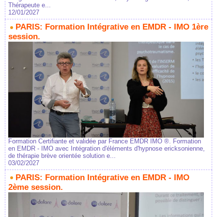
Thérapeute e...
12/01/2027
PARIS: Formation Intégrative en EMDR - IMO 1ère
session.
Formation Certifiante et validée par France EMDR IMO ®. Formation
en EMDR - IMO avec Intégration d'éléments d'hypnose ericksonienne,
de thérapie brève orientée solution e...
03/02/2027
PARIS: Formation Intégrative en EMDR - IMO
2ème session.