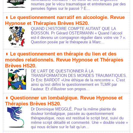
nourries par le vécu traumatique et entretenues par des
pensées figées sur le passé ? E...
Le questionnement narratif en alcoologie. Revue
Hypnose et Thérapies Brèves HS20.
QUAND L’HISTOIRE COMPTE AUTANT QUE LA
BOISSON. Pr Gérard OSTERMANN « Quand l’alcool
est-il devenu un compagnon régulier dans votre vie ? ».
Question posée par le thérapeute à Marc...
Le questionnement en thérapie du lien et des
mondes relationnels. Revue Hypnose et Thérapies
Brèves HS20.
DE L’ART DE QUESTIONNER À LA
TRANSFORMATION DES MONDES TRAUMATIQUES.
Dr Eric BARDOT «Une éthique de la rencontre ». C’est
ainsi qu’est défini le questionnement en TLMR par
l’auteur. Et d’illustrer son propos...
Questionner un lombalgique. Revue Hypnose et
Thérapies Brèves HS20.
Dr Dominique MEGGLÉ. Pour la même plainte de
douleur lombalgique, passée au questionnement
thérapeutique, nous est restitué le script brut, suivi du
même script détaillé et commenté. Une « double visée »
qui nous éclaire sur le fait qu’un...