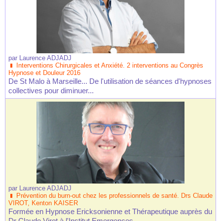
par
Laurence ADJADJ
Interventions Chirurgicales et Anxiété. 2 interventions au Congrès
Hypnose et Douleur 2016
De St Malo à Marseille... De l'utilisation de séances d'hypnoses
collectives pour diminuer...
par
Laurence ADJADJ
Prévention du burn-out chez les professionnels de santé. Drs Claude
VIROT, Kenton KAISER
Formée en Hypnose Ericksonienne et Thérapeutique auprès du
Dr Claude Virot à l'Institut Emergences...