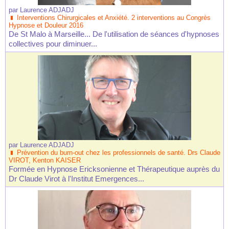
par
Laurence ADJADJ
Interventions Chirurgicales et Anxiété. 2 interventions au Congrès
Hypnose et Douleur 2016
De St Malo à Marseille... De l'utilisation de séances d'hypnoses
collectives pour diminuer...
par
Laurence ADJADJ
Prévention du burn-out chez les professionnels de santé. Drs Claude
VIROT, Kenton KAISER
Formée en Hypnose Ericksonienne et Thérapeutique auprès du
Dr Claude Virot à l'Institut Emergences...