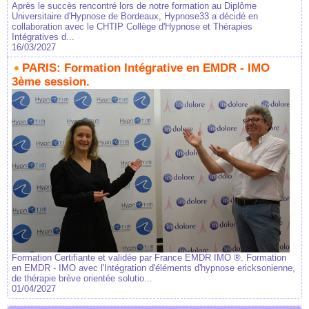
Après le succès rencontré lors de notre formation au Diplôme
Universitaire d'Hypnose de Bordeaux, Hypnose33 a décidé en
collaboration avec le CHTIP Collège d'Hypnose et Thérapies
Intégratives d...
16/03/2027
PARIS: Formation Intégrative en EMDR - IMO
3ème session.
Formation Certifiante et validée par France EMDR IMO ®. Formation
en EMDR - IMO avec l'Intégration d'éléments d'hypnose ericksonienne,
de thérapie brève orientée solutio...
01/04/2027