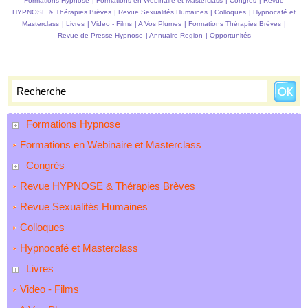
Formations Hypnose
|
Formations en Webinaire et Masterclass
|
Congrès
|
Revue
HYPNOSE & Thérapies Brèves
|
Revue Sexualités Humaines
|
Colloques
|
Hypnocafé et
Masterclass
|
Livres
|
Video - Films
|
A Vos Plumes
|
Formations Thérapies Brèves
|
Revue de Presse Hypnose
|
Annuaire Region
|
Opportunités
Formations Hypnose
Formations en Webinaire et Masterclass
Congrès
Revue HYPNOSE & Thérapies Brèves
Revue Sexualités Humaines
Colloques
Hypnocafé et Masterclass
Livres
Video - Films