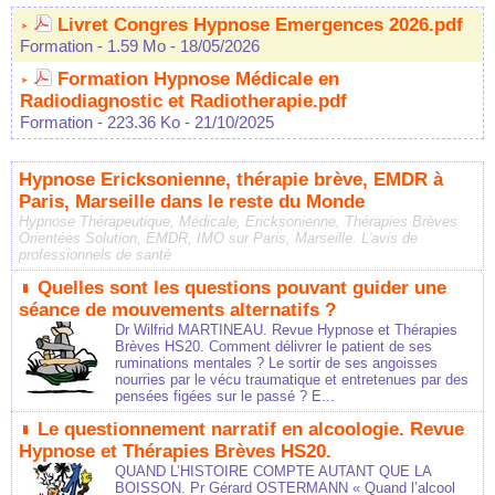
Livret Congres Hypnose Emergences 2026.pdf
Formation
- 1.59 Mo
- 18/05/2026
Formation Hypnose Médicale en
Radiodiagnostic et Radiotherapie.pdf
Formation
- 223.36 Ko
- 21/10/2025
Hypnose Ericksonienne, thérapie brève, EMDR à
Paris, Marseille dans le reste du Monde
Hypnose Thérapeutique, Médicale, Ericksonienne, Thérapies Brèves
Orientées Solution, EMDR, IMO sur Paris, Marseille. L'avis de
professionnels de santé
Quelles sont les questions pouvant guider une
séance de mouvements alternatifs ?
Dr Wilfrid MARTINEAU. Revue Hypnose et Thérapies
Brèves HS20. Comment délivrer le patient de ses
ruminations mentales ? Le sortir de ses angoisses
nourries par le vécu traumatique et entretenues par des
pensées figées sur le passé ? E...
Le questionnement narratif en alcoologie. Revue
Hypnose et Thérapies Brèves HS20.
QUAND L’HISTOIRE COMPTE AUTANT QUE LA
BOISSON. Pr Gérard OSTERMANN « Quand l’alcool