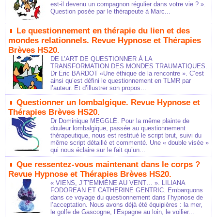
est-il devenu un compagnon régulier dans votre vie ? ».
Question posée par le thérapeute à Marc...
Le questionnement en thérapie du lien et des
mondes relationnels. Revue Hypnose et Thérapies
Brèves HS20.
DE L’ART DE QUESTIONNER À LA
TRANSFORMATION DES MONDES TRAUMATIQUES.
Dr Eric BARDOT «Une éthique de la rencontre ». C’est
ainsi qu’est défini le questionnement en TLMR par
l’auteur. Et d’illustrer son propos...
Questionner un lombalgique. Revue Hypnose et
Thérapies Brèves HS20.
Dr Dominique MEGGLÉ. Pour la même plainte de
douleur lombalgique, passée au questionnement
thérapeutique, nous est restitué le script brut, suivi du
même script détaillé et commenté. Une « double visée »
qui nous éclaire sur le fait qu’un...
Que ressentez-vous maintenant dans le corps ?
Revue Hypnose et Thérapies Brèves HS20.
« VIENS, J’T’EMMÈNE AU VENT… ». LILIANA
FODOREAN ET CATHERINE GENTRIC. Embarquons
dans ce voyage du questionnement dans l’hypnose de
l’acceptation. Nous avons déjà été équipières : la mer,
le golfe de Gascogne, l’Espagne au loin, le voilier...