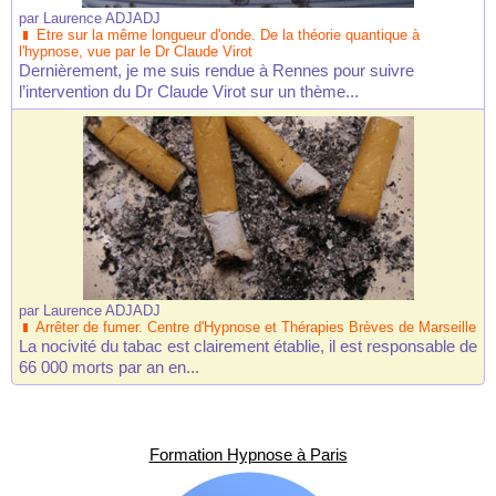
par
Laurence ADJADJ
Etre sur la même longueur d'onde. De la théorie quantique à
l'hypnose, vue par le Dr Claude Virot
Dernièrement, je me suis rendue à Rennes pour suivre
l’intervention du Dr Claude Virot sur un thème...
par
Laurence ADJADJ
Arrêter de fumer. Centre d'Hypnose et Thérapies Brèves de Marseille
La nocivité du tabac est clairement établie, il est responsable de
66 000 morts par an en...
Formation Hypnose à Paris