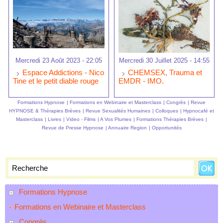
Mercredi 23 Août 2023 - 22:05
Mercredi 30 Juillet 2025 - 14:55
Espace Addictions - Nico
CHEMSEX, Trauma et
Tine et le petit diable rouge
EMDR - IMO.
Formations Hypnose
|
Formations en Webinaire et Masterclass
|
Congrès
|
Revue
HYPNOSE & Thérapies Brèves
|
Revue Sexualités Humaines
|
Colloques
|
Hypnocafé et
Masterclass
|
Livres
|
Video - Films
|
A Vos Plumes
|
Formations Thérapies Brèves
|
Revue de Presse Hypnose
|
Annuaire Region
|
Opportunités
Formations Hypnose
Formations en Webinaire et Masterclass
Congrès