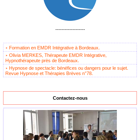
-------------------
Formation en EMDR Intégrative à Bordeaux.
Olivia MERKES, Thérapeute EMDR Intégrative,
Hypnothérapeute près de Bordeaux.
Hypnose de spectacle: bénéfices ou dangers pour le sujet.
Revue Hypnose et Thérapies Brèves n°78.
Contactez-nous