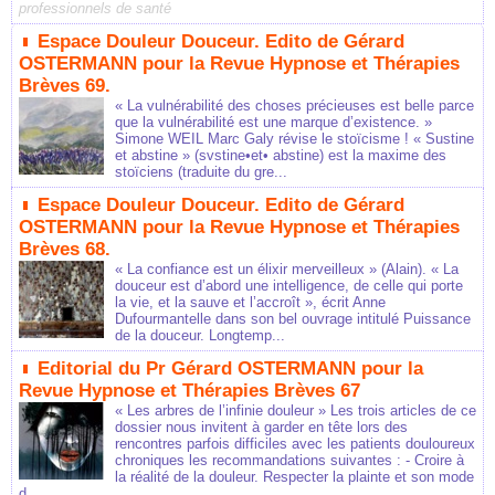
professionnels de santé
Espace Douleur Douceur. Edito de Gérard
OSTERMANN pour la Revue Hypnose et Thérapies
Brèves 69.
« La vulnérabilité des choses précieuses est belle parce
que la vulnérabilité est une marque d’existence. »
Simone WEIL Marc Galy révise le stoïcisme ! « Sustine
et abstine » (svstine•et• abstine) est la maxime des
stoïciens (traduite du gre...
Espace Douleur Douceur. Edito de Gérard
OSTERMANN pour la Revue Hypnose et Thérapies
Brèves 68.
« La confiance est un élixir merveilleux » (Alain). « La
douceur est d’abord une intelligence, de celle qui porte
la vie, et la sauve et l’accroît », écrit Anne
Dufourmantelle dans son bel ouvrage intitulé Puissance
de la douceur. Longtemp...
Editorial du Pr Gérard OSTERMANN pour la
Revue Hypnose et Thérapies Brèves 67
« Les arbres de l’infinie douleur » Les trois articles de ce
dossier nous invitent à garder en tête lors des
rencontres parfois difficiles avec les patients douloureux
chroniques les recommandations suivantes : - Croire à
la réalité de la douleur. Respecter la plainte et son mode
d...