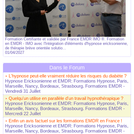
Formation Certifiante et validée par France EMDR IMO ®. Formation
en EMDR - IMO avec l'Intégration d'éléments d'hypnose ericksonienne,
de thérapie brève orientée solutio...
01/04/2027
Dans le Forum
L'hypnose peut-elle vraiment réduire les risques du diabète ?
Hypnose Ericksonienne et EMDR: Formations Hypnose, Paris,
Marseille, Nancy, Bordeaux, Strasbourg. Formations EMDR
-
Vendredi 31 Juillet
Quelqu'un utilise en parallèle d'un travail hypnothérapique ?
Hypnose Ericksonienne et EMDR: Formations Hypnose, Paris,
Marseille, Nancy, Bordeaux, Strasbourg. Formations EMDR
-
Mercredi 22 Juillet
Enfin un avis factuel sur les formations EMDR en France !
Hypnose Ericksonienne et EMDR: Formations Hypnose, Paris,
Marseille, Nancy, Bordeaux, Strasbourg. Formations EMDR
-