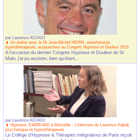
par
Laurence ADJADJ
Un atelier avec le Dr Jean-Michel HERIN, anesthésiste,
hypnothérapeute, acupuncteur au Congrès Hypnose et Douleur 2016
A l'occasion du dernier Congrès Hypnose et Douleur de St
Malo, j'ai pu assister, bien qu'étant...
par
Laurence ADJADJ
Hypnose, EMDR-IMO à Marseille : L'interview de Laurence Adjadj
psychologue et hypnothérapeute
Le Collège d'Hypnose & Thérapies Intégratives de Paris reçoit