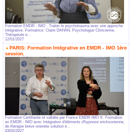
Formation EMDR - IMO : Traiter le psychotrauma avec une approche
intégrative. Formatrice: Claire DAHAN, Psychologue Clinicienne,
Thérapeute e...
12/01/2027
PARIS: Formation Intégrative en EMDR - IMO 1ère
session.
Formation Certifiante et validée par France EMDR IMO ®. Formation
en EMDR - IMO avec Intégration d'éléments d'hypnose ericksonienne,
de thérapie brève orientée solution e...
03/02/2027