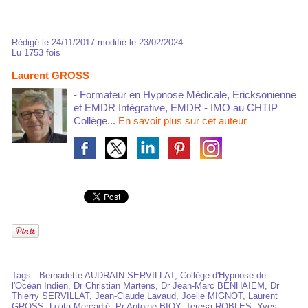
Rédigé le 24/11/2017 modifié le 23/02/2024
Lu 1753 fois
Laurent GROSS
- Formateur en Hypnose Médicale, Ericksonienne
et EMDR Intégrative, EMDR - IMO au CHTIP
Collège...
En savoir plus sur cet auteur
Tags
:
Bernadette AUDRAIN-SERVILLAT
,
Collège d'Hypnose de
l'Océan Indien
,
Dr Christian Martens
,
Dr Jean-Marc BENHAIEM
,
Dr
Thierry SERVILLAT
,
Jean-Claude Lavaud
,
Joelle MIGNOT
,
Laurent
GROSS
,
Lolita Mercadié
,
Pr Antoine BIOY
,
Teresa ROBLES
,
Yves