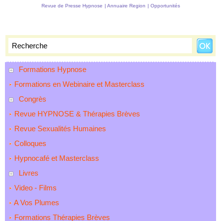
Algodystrophie, Traitement
Revue de Presse Hypnose
|
Annuaire Region
|
Opportunités
EMDR, Traitement
Hypnose
Formations Hypnose
Formations en Webinaire et Masterclass
Congrès
Revue HYPNOSE & Thérapies Brèves
Revue Sexualités Humaines
Colloques
Hypnocafé et Masterclass
Livres
Video - Films
A Vos Plumes
Formations Thérapies Brèves