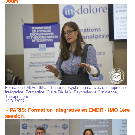
Jours
Formation EMDR - IMO : Traiter le psychotrauma avec une approche
intégrative. Formatrice: Claire DAHAN, Psychologue Clinicienne,
Thérapeute e...
12/01/2027
PARIS: Formation Intégrative en EMDR - IMO 1ère
session.