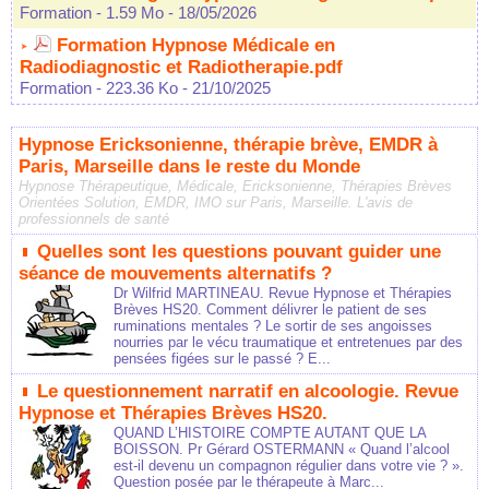
Formation
- 1.59 Mo
- 18/05/2026
Formation Hypnose Médicale en
Radiodiagnostic et Radiotherapie.pdf
Formation
- 223.36 Ko
- 21/10/2025
Hypnose Ericksonienne, thérapie brève, EMDR à
Paris, Marseille dans le reste du Monde
Hypnose Thérapeutique, Médicale, Ericksonienne, Thérapies Brèves
Orientées Solution, EMDR, IMO sur Paris, Marseille. L'avis de
professionnels de santé
Quelles sont les questions pouvant guider une
séance de mouvements alternatifs ?
Dr Wilfrid MARTINEAU. Revue Hypnose et Thérapies
Brèves HS20. Comment délivrer le patient de ses
ruminations mentales ? Le sortir de ses angoisses
nourries par le vécu traumatique et entretenues par des
pensées figées sur le passé ? E...
Le questionnement narratif en alcoologie. Revue
Hypnose et Thérapies Brèves HS20.
QUAND L’HISTOIRE COMPTE AUTANT QUE LA
BOISSON. Pr Gérard OSTERMANN « Quand l’alcool
est-il devenu un compagnon régulier dans votre vie ? ».
Question posée par le thérapeute à Marc...