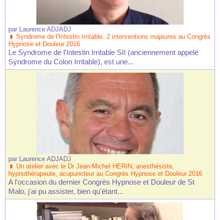
par
Laurence ADJADJ
Syndrome de l'Intestin Irritable. 2 interventions majeures au Congrès
Hypnose et Douleur 2016
Le Syndrome de l'Intestin Irritable SII (anciennement appelé
Syndrome du Colon Irritable), est une...
par
Laurence ADJADJ
Un atelier avec le Dr Jean-Michel HERIN, anesthésiste,
hypnothérapeute, acupuncteur au Congrès Hypnose et Douleur 2016
A l'occasion du dernier Congrès Hypnose et Douleur de St
Malo, j'ai pu assister, bien qu'étant...