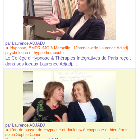
par
Laurence ADJADJ
Hypnose, EMDR-IMO à Marseille : L'interview de Laurence Adjadj
psychologue et hypnothérapeute
Le Collège d'Hypnose & Thérapies Intégratives de Paris reçoit
dans ses locaux Laurence Adjadj,...
par
Laurence ADJADJ
L’art de passer de «hypnose et douleur» à «hypnose et bien être»
selon Sophie Cohen