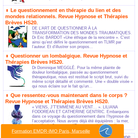
Le questionnement en thérapie du lien et des
mondes relationnels. Revue Hypnose et Thérapies
Brèves HS20.
DE L’ART DE QUESTIONNER À LA
TRANSFORMATION DES MONDES TRAUMATIQUES.
Dr Eric BARDOT «Une éthique de la rencontre ». C’est
ainsi qu’est défini le questionnement en TLMR par
l’auteur. Et d’illustrer son propos...
Questionner un lombalgique. Revue Hypnose et
Thérapies Brèves HS20.
Dr Dominique MEGGLÉ. Pour la même plainte de
douleur lombalgique, passée au questionnement
thérapeutique, nous est restitué le script brut, suivi du
même script détaillé et commenté. Une « double visée »
qui nous éclaire sur le fait qu’un...
Que ressentez-vous maintenant dans le corps ?
Revue Hypnose et Thérapies Brèves HS20.
« VIENS, J’T’EMMÈNE AU VENT… ». LILIANA
FODOREAN ET CATHERINE GENTRIC. Embarquons
dans ce voyage du questionnement dans l’hypnose de
l’acceptation. Nous avons déjà été équipières : la mer,
le golfe de Gascogne, l’Espagne au loin, le voilier...
Formation EMDR-IMO Paris, Marseille
Sites référents et liens amis en hypnose éricksonienne