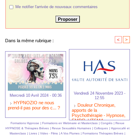
Me notifier l'arrivée de nouveaux commentaires
<
>
Dans la même rubrique :
Vendredi 24 Novembre 2023 -
Mercredi 10 Avril 2024 - 00:36
12:55
HYPNOZIO ne nous
Douleur Chronique,
prend-il pas pour des c... ?
apports de la
Psychothérapie - Hypnose,
EMDR, HTSMA,
Formations Hypnose
|
Formations en Webinaire et Masterclass
|
Congrès
|
Revue
Algodystrophie,
HYPNOSE & Thérapies Brèves
|
Revue Sexualités Humaines
|
Colloques
|
Hypnocafé et
Traitements, Traitement
Masterclass
|
Livres
|
Video - Films
|
A Vos Plumes
|
Formations Thérapies Brèves
|