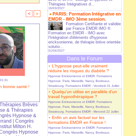
Thérapies Intégratives d...
16/03/2027
<
>
PARIS: Formation Intégrative en
EMDR - IMO 3ème session.
Formation Certifiante et validée
par France EMDR IMO ®.
Formation en EMDR - IMO avec
l'Intégration d'éléments d'hypnose
ericksonienne, de thérapie brève orientée
solutio...
01/04/2027
Dans le Forum
L'hypnose peut-elle vraiment
réduire les risques du diabète ?
Hypnose Ericksonienne et EMDR: Formations
 01:31
Hypnose, Paris, Marseille, Nancy, Bordeaux,
n bonne santé !
Strasbourg. Formations EMDR
- Vendredi 31 Juillet
Quelqu'un utilise en parallèle d'un
travail hypnothérapique ?
Hypnose Ericksonienne et EMDR: Formations
Thérapies Brèves
Hypnose, Paris, Marseille, Nancy, Bordeaux,
se & Thérapies
Strasbourg. Formations EMDR
- Mercredi 22 Juillet
ngrès Hypnose &
Enfin un avis factuel sur les
rrand
|
Congrès
formations EMDR en France !
nstitut Milton H.
Hypnose Ericksonienne et EMDR: Formations
Congrès Hypnose
Hypnose, Paris, Marseille, Nancy, Bordeaux,