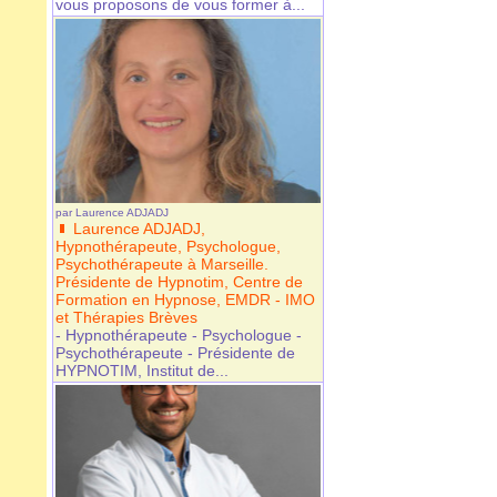
vous proposons de vous former à...
par
Laurence ADJADJ
Laurence ADJADJ,
Hypnothérapeute, Psychologue,
Psychothérapeute à Marseille.
Présidente de Hypnotim, Centre de
Formation en Hypnose, EMDR - IMO
et Thérapies Brèves
- Hypnothérapeute - Psychologue -
Psychothérapeute - Présidente de
HYPNOTIM, Institut de...