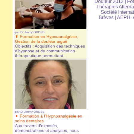
Douleur 2012
|
For
Thérapies Alterna
Société Interna
Brèves
|
AEPH- A
par
Dr Jimmy GROSS
Formation en Hypnoanalgésie,
Gestion de la douleur aiguë
Objectifs : Acquisition des techniques
d’hypnose et de communication
thérapeutique permettant...
par
Dr Jimmy GROSS
Formation à l’Hypnoanalgésie en
soins dentaires
Aux travers d'exposés,
démonstrations et analyses, nous