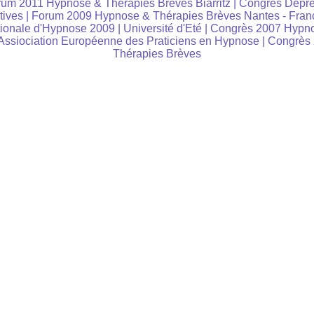
um 2011 Hypnose & Thérapies Brèves Biarritz
|
Congrès Dépre
tives
|
Forum 2009 Hypnose & Thérapies Brèves Nantes - Fran
tionale d'Hypnose 2009
|
Université d'Eté
|
Congrès 2007 Hypno
ssiociation Européenne des Praticiens en Hypnose
|
Congrès
Thérapies Brèves