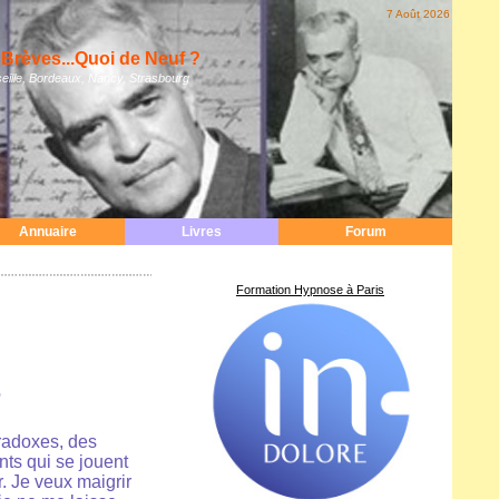
7 Août 2026
Brèves...Quoi de Neuf ?
eille, Bordeaux, Nancy, Strasbourg
Annuaire
Livres
Forum
Formation Hypnose à Paris
e
aradoxes, des
nts qui se jouent
. Je veux maigrir