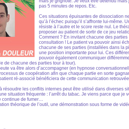
mais je grignote. Je veux être détendu mais 
pas 5 minutes de repos. Etc.
Ces situations épuisantes de dissociation n
qu’à l’échec puisqu’il s’affronte lui-même. Un
résiste à l’autre et le score reste nul. Le thé
proposer au patient de sortir de ce jeu relati
Comment ? En invitant chacune des parties 
consultation ! Le patient va pouvoir ainsi é
chacune de ses parties (installées dans la p
une position importante pour lui. Ces différe
pouvoir également communiquer différemment
ôle de chacune des parties tour à tour).
apeute va être alors d’accompagner (en hypnose conversationnelle
ocessus de coopération afin que chaque partie en sorte gagnan
patient ré-associé bénéficiera de cette communication retrouvée
résoudre les conflits internes peut être utilisé dans diverses s
 une situation fréquente : l’arrêt du tabac. Je viens parce que je 
je continue de fumer…
tion théorique de l’outil, une démonstration sous forme de vidéo