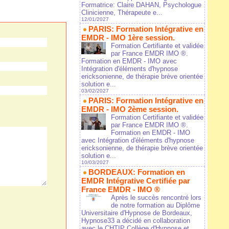
Formatrice: Claire DAHAN, Psychologue
Clinicienne, Thérapeute e...
12/01/2027
PARIS: Formation Intégrative en
EMDR - IMO 1ère session.
Formation Certifiante et validée
par France EMDR IMO ®.
Formation en EMDR - IMO avec
Intégration d'éléments d'hypnose
ericksonienne, de thérapie brève orientée
solution e...
03/02/2027
PARIS: Formation Intégrative en
EMDR - IMO 2ème session.
Formation Certifiante et validée
par France EMDR IMO ®.
Formation en EMDR - IMO
avec Intégration d'éléments d'hypnose
ericksonienne, de thérapie brève orientée
solution e...
10/03/2027
BORDEAUX: Formation en
EMDR Intégrative Certifiée par
France EMDR - IMO ®
Après le succès rencontré lors
de notre formation au Diplôme
Universitaire d'Hypnose de Bordeaux,
Hypnose33 a décidé en collaboration
avec le CHTIP Collège d'Hypnose et