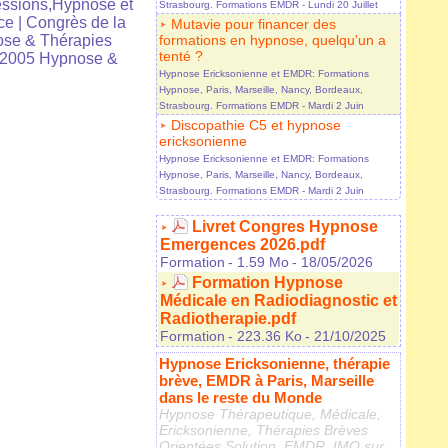
ssions,Hypnose et
Strasbourg. Formations EMDR
- Lundi 20 Juillet
ce
|
Congrès de la
Mutavie pour financer des
se & Thérapies
formations en hypnose, quelqu'un a
tenté ?
 2005 Hypnose &
Hypnose Ericksonienne et EMDR: Formations
Hypnose, Paris, Marseille, Nancy, Bordeaux,
Strasbourg. Formations EMDR
- Mardi 2 Juin
Discopathie C5 et hypnose
ericksonienne
Hypnose Ericksonienne et EMDR: Formations
Hypnose, Paris, Marseille, Nancy, Bordeaux,
Strasbourg. Formations EMDR
- Mardi 2 Juin
Livret Congres Hypnose
Emergences 2026.pdf
Formation
- 1.59 Mo
- 18/05/2026
Formation Hypnose
Médicale en Radiodiagnostic et
Radiotherapie.pdf
Formation
- 223.36 Ko
- 21/10/2025
Hypnose Ericksonienne, thérapie
brève, EMDR à Paris, Marseille
dans le reste du Monde
Hypnose Thérapeutique, Médicale,
Ericksonienne, Thérapies Brèves
Orientées Solution, EMDR, IMO sur