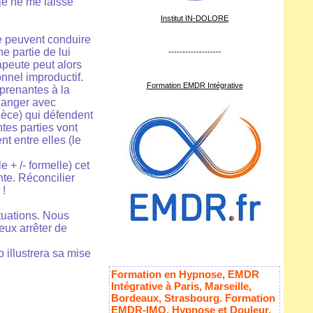
je ne me laisse
Institut IN-DOLORE
e peuvent conduire
e partie de lui
-------------------
rapeute peut alors
onnel improductif.
Formation EMDR Intégrative
prenantes à la
changer avec
ièce) qui défendent
ntes parties vont
 entre elles (le
 + /- formelle) cet
te. Réconcilier
 !
ituations. Nous
veux arrêter de
 illustrera sa mise
Formation en Hypnose, EMDR
Intégrative à Paris, Marseille,
Bordeaux, Strasbourg. Formation
EMDR-IMO, Hypnose et Douleur,