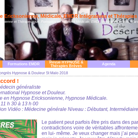
 Ericksonienne, Médicale, EMDR Intégratives et Thérapies 
nienne et Thérapeutique. Formation en Hypnose Médicale, EMDR Intégrative à Paris, Mars
Revue HYPNOSE &
Formations EMDR
Agenda
Thérapies Brèves
ongrès Hypnose & Douleur St Malo 2018
ccord !
édecin généraliste
rnational Hypnose et Douleur.
e en Hypnose Ericksonienne, Hypnose Médicale.
11 h 30 à 13 h 00
ion Vidéo : Médecine générale Niveau : Débutant, Intermédiair
Le patient peut parfois être pris dans des p
contradictions voire de véritables affronteme
en lui- même. Je veux changer mais j’ai peur