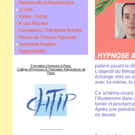
Hypnocafé et Masterclass
Livres
Video - Films
A Vos Plumes
Formations Thérapies Brèves
Revue de Presse Hypnose
Annuaire Region
Opportunités
patient jouant le r
Formation Hypnose à Paris.
Collège d'Hypnose & Thérapies Intégratives de
L’objectif du thér
Paris
échange vers un pr
avec lui-même, le 
Ce schéma visant à 
l’illustrerons dans
fumer et pourtant 
Après une présenta
en œuvre.
-------------------