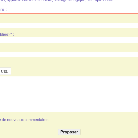
AND
,
hypnose conversationnelle
,
sevrage tabagique
,
Thérapie Brève
re :
liée) * :
ivée de nouveaux commentaires