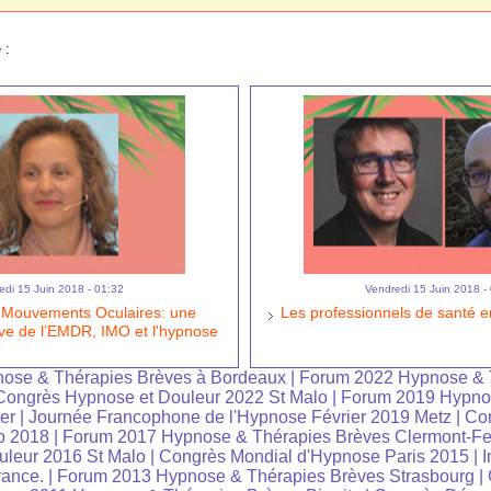
 :
edi 15 Juin 2018 - 01:32
Vendredi 15 Juin 2018 -
s Mouvements Oculaires: une
Les professionnels de santé e
tive de l’EMDR, IMO et l'hypnose
ose & Thérapies Brèves à Bordeaux
|
Forum 2022 Hypnose & 
Congrès Hypnose et Douleur 2022 St Malo
|
Forum 2019 Hypno
er
|
Journée Francophone de l'Hypnose Février 2019 Metz
|
Co
o 2018
|
Forum 2017 Hypnose & Thérapies Brèves Clermont-Fe
leur 2016 St Malo
|
Congrès Mondial d'Hypnose Paris 2015
|
I
rance.
|
Forum 2013 Hypnose & Thérapies Brèves Strasbourg
|