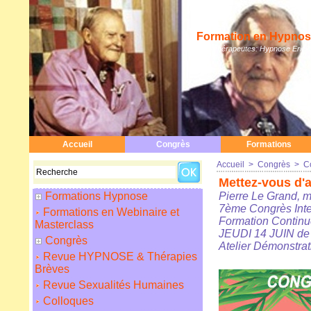
Formation en Hypnose
Hypnothérapeutes: Hypnose Erickso
Accueil
Congrès
Formations
Accueil
>
Congrès
>
C
Mettez-vous d'a
Formations Hypnose
Pierre Le Grand, m
7ème Congrès Inte
Formations en Webinaire et
Formation Continu
Masterclass
JEUDI 14 JUIN de 
Congrès
Atelier Démonstrat
Revue HYPNOSE & Thérapies
Brèves
Revue Sexualités Humaines
Colloques