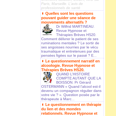
Paris, Marseille. L'avis de
professionnels de santé
Quelles sont les questions
pouvant guider une séance de
mouvements alternatifs ?
Dr Wilfrid MARTINEAU.
Revue Hypnose et
Thérapies Brèves HS20.
Comment délivrer le patient de ses
ruminations mentales ? Le sortir de
ses angoisses nourries par le vécu
traumatique et entretenues par des
pensées figées sur le passé ? E...
Le questionnement narratif en
alcoologie. Revue Hypnose et
Thérapies Brèves HS20.
QUAND L’HISTOIRE
COMPTE AUTANT QUE LA
BOISSON. Pr Gérard
OSTERMANN « Quand l’alcool est-il
devenu un compagnon régulier dans
votre vie ? ». Question posée par le
thérapeute à Marc...
Le questionnement en thérapie
du lien et des mondes
relationnels. Revue Hypnose et