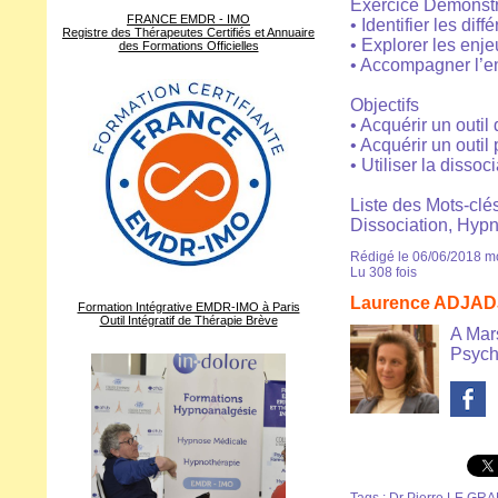
Exercice Démonstr
FRANCE EMDR - IMO
• Identifier les dif
Registre des Thérapeutes Certifiés et Annuaire
• Explorer les enj
des Formations Officielles
• Accompagner l’e
Objectifs
• Acquérir un outil
• Acquérir un outil
• Utiliser la dissoc
Liste des Mots-clés
Dissociation, Hypn
Rédigé le 06/06/2018 mo
Lu 308 fois
Laurence ADJAD
Formation Intégrative EMDR-IMO à Paris
Outil Intégratif de Thérapie Brève
A Mar
Psych