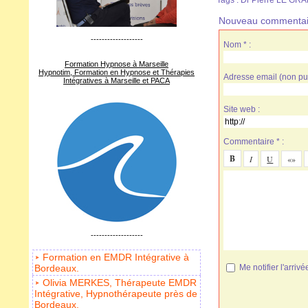
Tags
:
Dr Pierre LE GR
Nouveau commentai
-------------------
Nom * :
Formation Hypnose à Marseille
Hypnotim, Formation en Hypnose et Thérapies
Adresse email (non pub
Intégratives à Marseille et PACA
Site web :
Commentaire * :
-------------------
Formation en EMDR Intégrative à
Bordeaux.
Me notifier l'arr
Olivia MERKES, Thérapeute EMDR
Intégrative, Hypnothérapeute près de
Bordeaux.