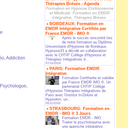
Thérapies Brèves - Agenda
Formation en Hypnose Ericksonienne
et Médicale. Formation en EMDR
Intégrative, Thérapies Brèves.
BORDEAUX: Formation en
EMDR Intégrative Certifiée par
ne
France EMDR - IMO ®
Après le succès rencontré lors
de notre formation au Diplôme
Universitaire d'Hypnose de Bordeaux,
Hypnose33 a décidé en collaboration
avec le CHTIP Collège d'Hypnose et
éo, Addiction
Thérapies Intégratives d...
07/10/2026
PARIS: Formation EMDR
Intégrative
Formation Certifiante et validée
par France EMDR IMO ®. Un
 Psychologue,
partenariat CHTIP Collège
d'Hypnose Thérapies Intégratives de
Paris avec l'Institut In-Dolore et
Hypnotim, un...
30/11/2026
STRASBOURG: Formation en
EMDR - IMO ® 3 Jours
Formation EMDR - IMO :
Traiter le psychotrauma avec
une approche intégrative.