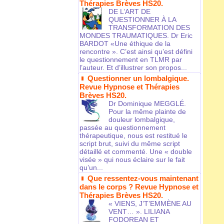
Thérapies Brèves HS20.
DE L’ART DE
QUESTIONNER À LA
TRANSFORMATION DES
MONDES TRAUMATIQUES. Dr Eric
BARDOT «Une éthique de la
rencontre ». C’est ainsi qu’est défini
le questionnement en TLMR par
l’auteur. Et d’illustrer son propos...
Questionner un lombalgique.
Revue Hypnose et Thérapies
Brèves HS20.
Dr Dominique MEGGLÉ.
Pour la même plainte de
douleur lombalgique,
passée au questionnement
thérapeutique, nous est restitué le
script brut, suivi du même script
détaillé et commenté. Une « double
visée » qui nous éclaire sur le fait
qu’un...
Que ressentez-vous maintenant
dans le corps ? Revue Hypnose et
Thérapies Brèves HS20.
« VIENS, J’T’EMMÈNE AU
VENT… ». LILIANA
FODOREAN ET