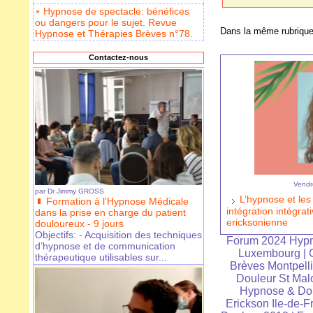
Hypnose de spectacle: bénéfices
ou dangers pour le sujet. Revue
Dans la même rubrique
Hypnose et Thérapies Brèves n°78.
Contactez-nous
Vendr
par
Dr Jimmy GROSS
L’hypnose et le
Formation à l’Hypnose Médicale
intégration intégra
dans la prise en charge du patient
ericksonienne
douloureux - 9 jours
Objectifs: - Acquisition des techniques
Forum 2024 Hypn
d’hypnose et de communication
Luxembourg
|
thérapeutique utilisables sur...
Brèves Montpelli
Douleur St Mal
Hypnose & Dou
Erickson Ile-de-F