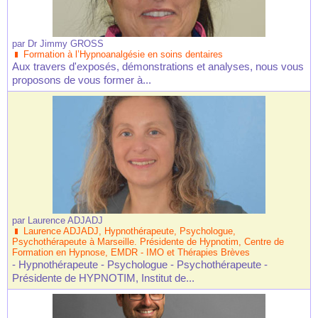
par
Dr Jimmy GROSS
Formation à l’Hypnoanalgésie en soins dentaires
Aux travers d'exposés, démonstrations et analyses, nous vous
proposons de vous former à...
par
Laurence ADJADJ
Laurence ADJADJ, Hypnothérapeute, Psychologue,
Psychothérapeute à Marseille. Présidente de Hypnotim, Centre de
Formation en Hypnose, EMDR - IMO et Thérapies Brèves
- Hypnothérapeute - Psychologue - Psychothérapeute -
Présidente de HYPNOTIM, Institut de...