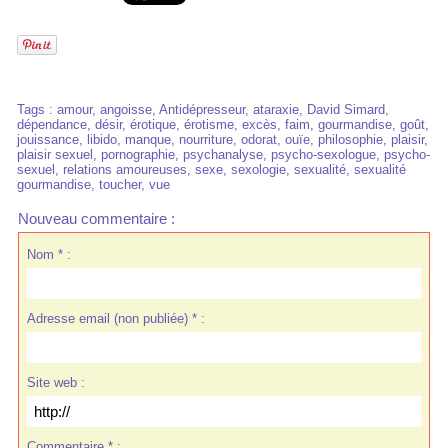
Tags
:
amour
,
angoisse
,
Antidépresseur
,
ataraxie
,
David Simard
,
dépendance
,
désir
,
érotique
,
érotisme
,
excès
,
faim
,
gourmandise
,
goût
,
jouissance
,
libido
,
manque
,
nourriture
,
odorat
,
ouïe
,
philosophie
,
plaisir
,
plaisir sexuel
,
pornographie
,
psychanalyse
,
psycho-sexologue
,
psycho-
sexuel
,
relations amoureuses
,
sexe
,
sexologie
,
sexualité
,
sexualité
gourmandise
,
toucher
,
vue
Nouveau commentaire :
Nom * :
Adresse email (non publiée) * :
Site web :
Commentaire * :