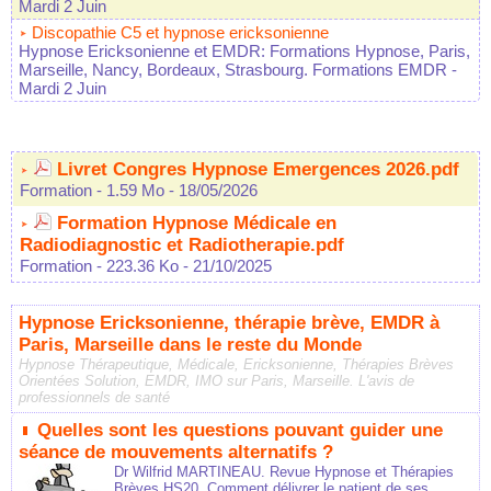
Mardi 2 Juin
Discopathie C5 et hypnose ericksonienne
Hypnose Ericksonienne et EMDR: Formations Hypnose, Paris,
Marseille, Nancy, Bordeaux, Strasbourg. Formations EMDR
-
Mardi 2 Juin
Livret Congres Hypnose Emergences 2026.pdf
Formation
- 1.59 Mo
- 18/05/2026
Formation Hypnose Médicale en
Radiodiagnostic et Radiotherapie.pdf
Formation
- 223.36 Ko
- 21/10/2025
Hypnose Ericksonienne, thérapie brève, EMDR à
Paris, Marseille dans le reste du Monde
Hypnose Thérapeutique, Médicale, Ericksonienne, Thérapies Brèves
Orientées Solution, EMDR, IMO sur Paris, Marseille. L'avis de
professionnels de santé
Quelles sont les questions pouvant guider une
séance de mouvements alternatifs ?
Dr Wilfrid MARTINEAU. Revue Hypnose et Thérapies
Brèves HS20. Comment délivrer le patient de ses