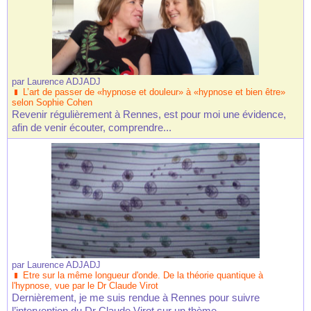
par
Laurence ADJADJ
L’art de passer de «hypnose et douleur» à «hypnose et bien être»
selon Sophie Cohen
Revenir régulièrement à Rennes, est pour moi une évidence,
afin de venir écouter, comprendre...
par
Laurence ADJADJ
Etre sur la même longueur d'onde. De la théorie quantique à
l'hypnose, vue par le Dr Claude Virot
Dernièrement, je me suis rendue à Rennes pour suivre
l’intervention du Dr Claude Virot sur un thème...