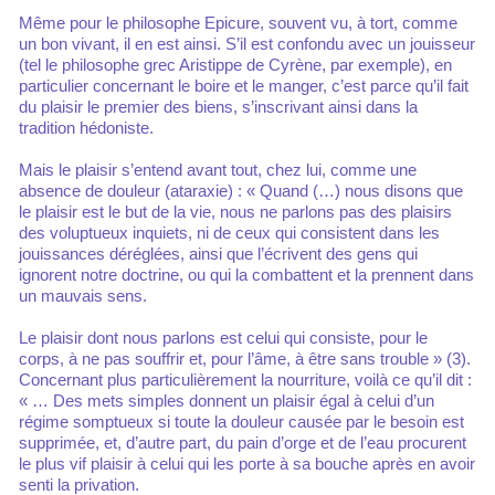
Même pour le philosophe Epicure, souvent vu, à tort, comme
un bon vivant, il en est ainsi. S’il est confondu avec un jouisseur
(tel le philosophe grec Aristippe de Cyrène, par exemple), en
particulier concernant le boire et le manger, c’est parce qu’il fait
du plaisir le premier des biens, s’inscrivant ainsi dans la
tradition hédoniste.
Mais le plaisir s’entend avant tout, chez lui, comme une
absence de douleur (ataraxie) : « Quand (…) nous disons que
le plaisir est le but de la vie, nous ne parlons pas des plaisirs
des voluptueux inquiets, ni de ceux qui consistent dans les
jouissances déréglées, ainsi que l’écrivent des gens qui
ignorent notre doctrine, ou qui la combattent et la prennent dans
un mauvais sens.
Le plaisir dont nous parlons est celui qui consiste, pour le
corps, à ne pas souffrir et, pour l’âme, à être sans trouble » (3).
Concernant plus particulièrement la nourriture, voilà ce qu’il dit :
« … Des mets simples donnent un plaisir égal à celui d’un
régime somptueux si toute la douleur causée par le besoin est
supprimée, et, d’autre part, du pain d’orge et de l’eau procurent
le plus vif plaisir à celui qui les porte à sa bouche après en avoir
senti la privation.