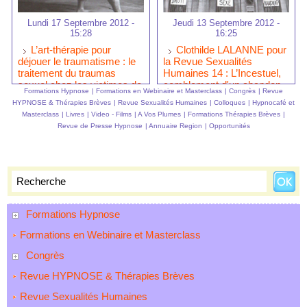
Lundi 17 Septembre 2012 -
Jeudi 13 Septembre 2012 -
15:28
16:25
L’art-thérapie pour
Clothilde LALANNE pour
déjouer le traumatisme : le
la Revue Sexualités
traitement du traumas
Humaines 14 : L’Incestuel,
sexuel chez les victimes de
comblement d'un abandon.
Formations Hypnose
|
Formations en Webinaire et Masterclass
|
Congrès
|
Revue
tortures
Ou la logique mort d’un
HYPNOSE & Thérapies Brèves
|
Revue Sexualités Humaines
|
Colloques
|
Hypnocafé et
cheval et d’un chien.
Masterclass
|
Livres
|
Video - Films
|
A Vos Plumes
|
Formations Thérapies Brèves
|
Revue de Presse Hypnose
|
Annuaire Region
|
Opportunités
Formations Hypnose
Formations en Webinaire et Masterclass
Congrès
Revue HYPNOSE & Thérapies Brèves
Revue Sexualités Humaines