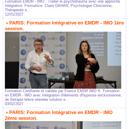
Formation EMDR - IMO : Traiter le psychotrauma avec une approche
intégrative. Formatrice: Claire DAHAN, Psychologue Clinicienne,
Thérapeute e...
12/01/2027
PARIS: Formation Intégrative en EMDR - IMO 1ère
session.
Formation Certifiante et validée par France EMDR IMO ®. Formation
en EMDR - IMO avec Intégration d'éléments d'hypnose ericksonienne,
de thérapie brève orientée solution e...
03/02/2027
PARIS: Formation Intégrative en EMDR - IMO
2ème session.