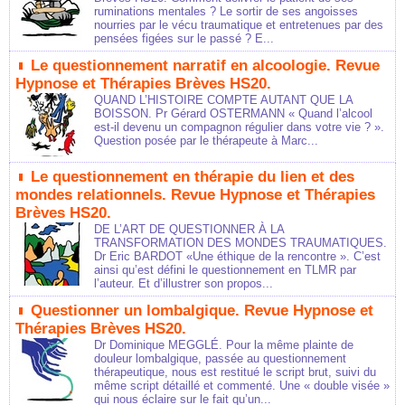
ruminations mentales ? Le sortir de ses angoisses
nourries par le vécu traumatique et entretenues par des
pensées figées sur le passé ? E...
Le questionnement narratif en alcoologie. Revue
Hypnose et Thérapies Brèves HS20.
QUAND L’HISTOIRE COMPTE AUTANT QUE LA
BOISSON. Pr Gérard OSTERMANN « Quand l’alcool
est-il devenu un compagnon régulier dans votre vie ? ».
Question posée par le thérapeute à Marc...
Le questionnement en thérapie du lien et des
mondes relationnels. Revue Hypnose et Thérapies
Brèves HS20.
DE L’ART DE QUESTIONNER À LA
TRANSFORMATION DES MONDES TRAUMATIQUES.
Dr Eric BARDOT «Une éthique de la rencontre ». C’est
ainsi qu’est défini le questionnement en TLMR par
l’auteur. Et d’illustrer son propos...
Questionner un lombalgique. Revue Hypnose et
Thérapies Brèves HS20.
Dr Dominique MEGGLÉ. Pour la même plainte de
douleur lombalgique, passée au questionnement
thérapeutique, nous est restitué le script brut, suivi du
même script détaillé et commenté. Une « double visée »
qui nous éclaire sur le fait qu’un...