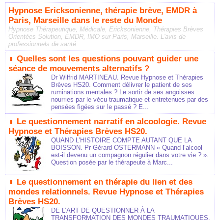
Hypnose Ericksonienne, thérapie brève, EMDR à
Paris, Marseille dans le reste du Monde
Hypnose Thérapeutique, Médicale, Ericksonienne, Thérapies Brèves
Orientées Solution, EMDR, IMO sur Paris, Marseille. L'avis de
professionnels de santé
Quelles sont les questions pouvant guider une
séance de mouvements alternatifs ?
Dr Wilfrid MARTINEAU. Revue Hypnose et Thérapies
Brèves HS20. Comment délivrer le patient de ses
ruminations mentales ? Le sortir de ses angoisses
nourries par le vécu traumatique et entretenues par des
pensées figées sur le passé ? E...
Le questionnement narratif en alcoologie. Revue
Hypnose et Thérapies Brèves HS20.
QUAND L’HISTOIRE COMPTE AUTANT QUE LA
BOISSON. Pr Gérard OSTERMANN « Quand l’alcool
est-il devenu un compagnon régulier dans votre vie ? ».
Question posée par le thérapeute à Marc...
Le questionnement en thérapie du lien et des
mondes relationnels. Revue Hypnose et Thérapies
Brèves HS20.
DE L’ART DE QUESTIONNER À LA
TRANSFORMATION DES MONDES TRAUMATIQUES.