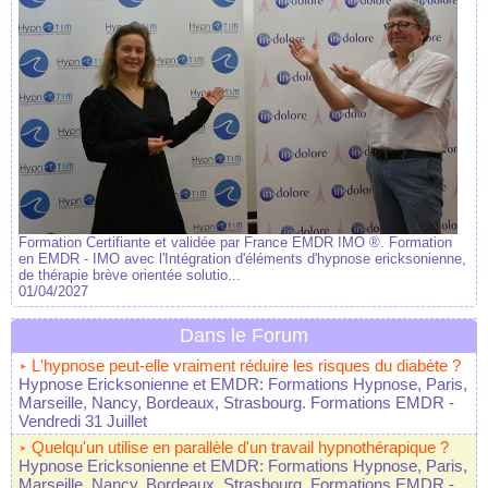
Formation Certifiante et validée par France EMDR IMO ®. Formation
en EMDR - IMO avec l'Intégration d'éléments d'hypnose ericksonienne,
de thérapie brève orientée solutio...
01/04/2027
Dans le Forum
L'hypnose peut-elle vraiment réduire les risques du diabète ?
Hypnose Ericksonienne et EMDR: Formations Hypnose, Paris,
Marseille, Nancy, Bordeaux, Strasbourg. Formations EMDR
-
Vendredi 31 Juillet
Quelqu'un utilise en parallèle d'un travail hypnothérapique ?
Hypnose Ericksonienne et EMDR: Formations Hypnose, Paris,
Marseille, Nancy, Bordeaux, Strasbourg. Formations EMDR
-