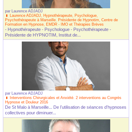
par
Laurence ADJADJ
Laurence ADJADJ, Hypnothérapeute, Psychologue,
Psychothérapeute à Marseille. Présidente de Hypnotim, Centre de
Formation en Hypnose, EMDR - IMO et Thérapies Brèves
- Hypnothérapeute - Psychologue - Psychothérapeute -
Présidente de HYPNOTIM, Institut de...
par
Laurence ADJADJ
Interventions Chirurgicales et Anxiété. 2 interventions au Congrès
Hypnose et Douleur 2016
De St Malo à Marseille... De l'utilisation de séances d'hypnoses
collectives pour diminuer...