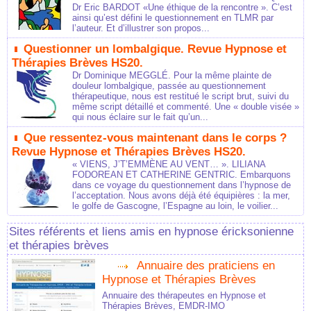
Dr Eric BARDOT «Une éthique de la rencontre ». C’est
ainsi qu’est défini le questionnement en TLMR par
l’auteur. Et d’illustrer son propos...
Questionner un lombalgique. Revue Hypnose et
Thérapies Brèves HS20.
Dr Dominique MEGGLÉ. Pour la même plainte de
douleur lombalgique, passée au questionnement
thérapeutique, nous est restitué le script brut, suivi du
même script détaillé et commenté. Une « double visée »
qui nous éclaire sur le fait qu’un...
Que ressentez-vous maintenant dans le corps ?
Revue Hypnose et Thérapies Brèves HS20.
« VIENS, J’T’EMMÈNE AU VENT… ». LILIANA
FODOREAN ET CATHERINE GENTRIC. Embarquons
dans ce voyage du questionnement dans l’hypnose de
l’acceptation. Nous avons déjà été équipières : la mer,
le golfe de Gascogne, l’Espagne au loin, le voilier...
Sites référents et liens amis en hypnose éricksonienne
et thérapies brèves
Annuaire des praticiens en
Hypnose et Thérapies Brèves
Annuaire des thérapeutes en Hypnose et
Thérapies Brèves, EMDR-IMO