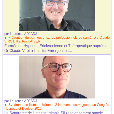
par
Laurence ADJADJ
Prévention du burn-out chez les professionnels de santé. Drs Claude
VIROT, Kenton KAISER
Formée en Hypnose Ericksonienne et Thérapeutique auprès du
Dr Claude Virot à l'Institut Emergences...
par
Laurence ADJADJ
Syndrome de l'Intestin Irritable. 2 interventions majeures au Congrès
Hypnose et Douleur 2016
Le Syndrome de l'Intestin Irritable SII (anciennement appelé