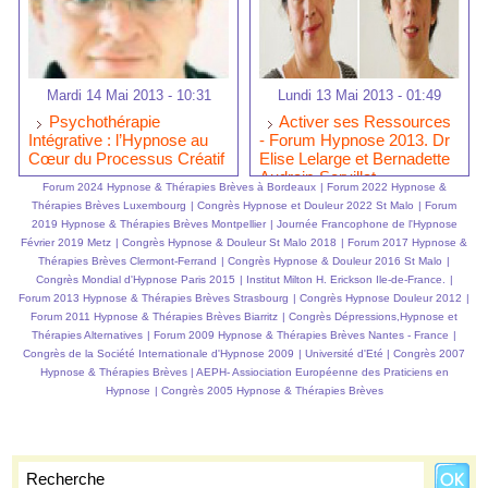
Mardi 14 Mai 2013 - 10:31
Lundi 13 Mai 2013 - 01:49
Psychothérapie
Activer ses Ressources
Intégrative : l’Hypnose au
- Forum Hypnose 2013. Dr
Cœur du Processus Créatif
Elise Lelarge et Bernadette
Audrain-Servillat
Forum 2024 Hypnose & Thérapies Brèves à Bordeaux
|
Forum 2022 Hypnose &
Thérapies Brèves Luxembourg
|
Congrès Hypnose et Douleur 2022 St Malo
|
Forum
2019 Hypnose & Thérapies Brèves Montpellier
|
Journée Francophone de l'Hypnose
Février 2019 Metz
|
Congrès Hypnose & Douleur St Malo 2018
|
Forum 2017 Hypnose &
Thérapies Brèves Clermont-Ferrand
|
Congrès Hypnose & Douleur 2016 St Malo
|
Congrès Mondial d'Hypnose Paris 2015
|
Institut Milton H. Erickson Ile-de-France.
|
Forum 2013 Hypnose & Thérapies Brèves Strasbourg
|
Congrès Hypnose Douleur 2012
|
Forum 2011 Hypnose & Thérapies Brèves Biarritz
|
Congrès Dépressions,Hypnose et
Thérapies Alternatives
|
Forum 2009 Hypnose & Thérapies Brèves Nantes - France
|
Congrès de la Société Internationale d'Hypnose 2009
|
Université d'Eté
|
Congrès 2007
Hypnose & Thérapies Brèves
|
AEPH- Assiociation Européenne des Praticiens en
Hypnose
|
Congrès 2005 Hypnose & Thérapies Brèves