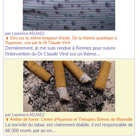
par
Laurence ADJADJ
Etre sur la même longueur d'onde. De la théorie quantique à
l'hypnose, vue par le Dr Claude Virot
Dernièrement, je me suis rendue à Rennes pour suivre
l’intervention du Dr Claude Virot sur un thème...
par
Laurence ADJADJ
Arrêter de fumer. Centre d'Hypnose et Thérapies Brèves de Marseille
La nocivité du tabac est clairement établie, il est responsable de
66 000 morts par an en...