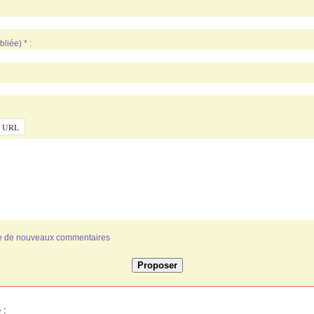
liée) * :
ivée de nouveaux commentaires
 :