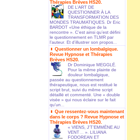
Thérapies Brèves HS20.
DE L’ART DE
QUESTIONNER À LA
TRANSFORMATION DES
MONDES TRAUMATIQUES. Dr Eric
BARDOT «Une éthique de la
rencontre ». C’est ainsi qu’est défini
le questionnement en TLMR par
l’auteur. Et d’illustrer son propos...
Questionner un lombalgique.
Revue Hypnose et Thérapies
Brèves HS20.
Dr Dominique MEGGLÉ.
Pour la même plainte de
douleur lombalgique,
passée au questionnement
thérapeutique, nous est restitué le
script brut, suivi du même script
détaillé et commenté. Une « double
visée » qui nous éclaire sur le fait
qu’un...
Que ressentez-vous maintenant
dans le corps ? Revue Hypnose et
Thérapies Brèves HS20.
« VIENS, J’T’EMMÈNE AU
VENT… ». LILIANA
FODOREAN ET