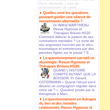
Paris, Marseille. L'avis de
professionnels de santé
Quelles sont les questions
pouvant guider une séance de
mouvements alternatifs ?
Dr Wilfrid MARTINEAU.
Revue Hypnose et
Thérapies Brèves HS20.
Comment délivrer le patient de ses
ruminations mentales ? Le sortir de
ses angoisses nourries par le vécu
traumatique et entretenues par des
pensées figées sur le passé ? E...
Le questionnement narratif en
alcoologie. Revue Hypnose et
Thérapies Brèves HS20.
QUAND L’HISTOIRE
COMPTE AUTANT QUE LA
BOISSON. Pr Gérard
OSTERMANN « Quand l’alcool est-il
devenu un compagnon régulier dans
votre vie ? ». Question posée par le
thérapeute à Marc...
Le questionnement en thérapie
du lien et des mondes
relationnels. Revue Hypnose et