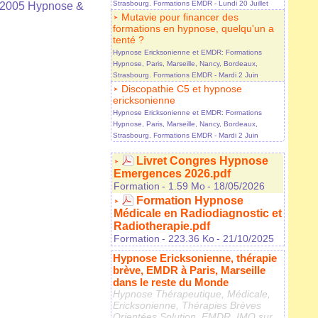
Strasbourg. Formations EMDR
- Lundi 20 Juillet
 2005 Hypnose &
Mutavie pour financer des
formations en hypnose, quelqu'un a
tenté ?
Hypnose Ericksonienne et EMDR: Formations
Hypnose, Paris, Marseille, Nancy, Bordeaux,
Strasbourg. Formations EMDR
- Mardi 2 Juin
Discopathie C5 et hypnose
ericksonienne
Hypnose Ericksonienne et EMDR: Formations
Hypnose, Paris, Marseille, Nancy, Bordeaux,
Strasbourg. Formations EMDR
- Mardi 2 Juin
Livret Congres Hypnose
Emergences 2026.pdf
Formation
- 1.59 Mo
- 18/05/2026
Formation Hypnose
Médicale en Radiodiagnostic et
Radiotherapie.pdf
Formation
- 223.36 Ko
- 21/10/2025
Hypnose Ericksonienne, thérapie
brève, EMDR à Paris, Marseille
dans le reste du Monde
Hypnose Thérapeutique, Médicale,
Ericksonienne, Thérapies Brèves
Orientées Solution, EMDR, IMO sur