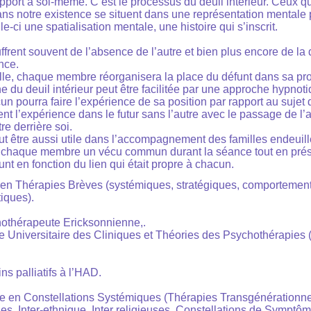
pport à soi-même. C’est le processus du deuil intérieur. Ceux qu
ns notre existence se situent dans une représentation mentale p
e-ci une spatialisation mentale, une histoire qui s’inscrit.
rent souvent de l’absence de l’autre et bien plus encore de la d
nce.
lle, chaque membre réorganisera la place du défunt dans sa pr
e du deuil intérieur peut être facilitée par une approche hypnot
n pourra faire l’expérience de sa position par rapport au sujet 
ent l’expérience dans le futur sans l’autre avec le passage de l’
re derrière soi.
t être aussi utile dans l’accompagnement des familles endeuill
 à chaque membre un vécu commun durant la séance tout en prés
unt en fonction du lien qui était propre à chacun.
en Thérapies Brèves (systémiques, stratégiques, comportementa
iques).
othérapeute Ericksonnienne,.
me Universitaire des Cliniques et Théories des Psychothérapies 
ns palliatifs à l’HAD.
iée en Constellations Systémiques (Thérapies Transgénérationne
les, Inter-ethnique, Inter religieuses, Constellations de Symptô