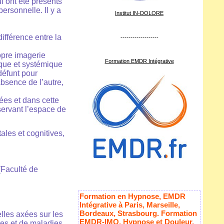
i ont été présents
ersonnelle. Il y a
Institut IN-DOLORE
ifférence entre la
-------------------
opre imagerie
Formation EMDR Intégrative
ique et systémique
défunt pour
absence de l’autre,
ées et dans cette
ervant l’espace de
les et cognitives,
(Faculté de
Formation en Hypnose, EMDR
Intégrative à Paris, Marseille,
Bordeaux, Strasbourg. Formation
lles axées sur les
EMDR-IMO, Hypnose et Douleur,
mes et de maladies.