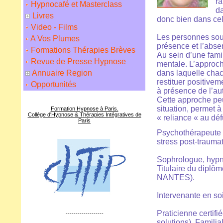
ra
Hypnocafé et Masterclass
da
Livres
donc bien dans cell
Video - Films
Les personnes souff
A Vos Plumes
présence et l’abse
Formations Thérapies Brèves
Au sein d’une fami
Revue de Presse Hypnose
mentale. L’approch
Annuaire Region
dans laquelle chacu
restituer positivem
Opportunités
à présence de l’aut
Cette approche peu
situation, permet
Formation Hypnose à Paris.
Collège d'Hypnose & Thérapies Intégratives de
« reliance « au déf
Paris
Psychothérapeute 
stress post-traumat
Sophrologue, hypn
Titulaire du diplô
NANTES).
Intervenante en soi
Praticienne certif
-------------------
solutions), Familia