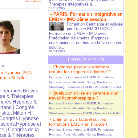
Thérapies Intégratives d...
16/03/2027
PARIS: Formation Intégrative en
EMDR - IMO 3ème session.
Formation Certifiante et validée
par France EMDR IMO ®.
Formation en EMDR - IMO avec
l'Intégration d'éléments d'hypnose
ericksonienne, de thérapie brève orientée
solutio...
01/04/2027
Dans le Forum
1:49
L'hypnose peut-elle vraiment
réduire les risques du diabète ?
um Hypnose 2013.
drain-Servillat
Hypnose Ericksonienne et EMDR: Formations
Hypnose, Paris, Marseille, Nancy, Bordeaux,
Strasbourg. Formations EMDR
- Vendredi 31 Juillet
Thérapies Brèves
Quelqu'un utilise en parallèle d'un
se & Thérapies
travail hypnothérapique ?
ngrès Hypnose &
Hypnose Ericksonienne et EMDR: Formations
rrand
|
Congrès
Hypnose, Paris, Marseille, Nancy, Bordeaux,
nstitut Milton H.
Strasbourg. Formations EMDR
- Mercredi 22 Juillet
Congrès Hypnose
Enfin un avis factuel sur les
ssions,Hypnose et
formations EMDR en France !
ce
|
Congrès de la
Hypnose Ericksonienne et EMDR: Formations
se & Thérapies
Hypnose, Paris, Marseille, Nancy, Bordeaux,