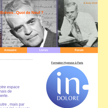
6 Août 2026
Brèves...Quoi de Neuf ?
eille, Bordeaux, Nancy, Strasbourg
Annuaire
Livres
Forum
Formation Hypnose à Paris
notre espace
,mais de
perte.
utre , mais par