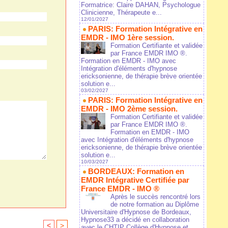
Formatrice: Claire DAHAN, Psychologue
Clinicienne, Thérapeute e...
12/01/2027
PARIS: Formation Intégrative en
EMDR - IMO 1ère session.
Formation Certifiante et validée
par France EMDR IMO ®.
Formation en EMDR - IMO avec
Intégration d'éléments d'hypnose
ericksonienne, de thérapie brève orientée
solution e...
03/02/2027
PARIS: Formation Intégrative en
EMDR - IMO 2ème session.
Formation Certifiante et validée
par France EMDR IMO ®.
Formation en EMDR - IMO
avec Intégration d'éléments d'hypnose
ericksonienne, de thérapie brève orientée
solution e...
10/03/2027
BORDEAUX: Formation en
EMDR Intégrative Certifiée par
France EMDR - IMO ®
Après le succès rencontré lors
de notre formation au Diplôme
Universitaire d'Hypnose de Bordeaux,
Hypnose33 a décidé en collaboration
<
>
avec le CHTIP Collège d'Hypnose et