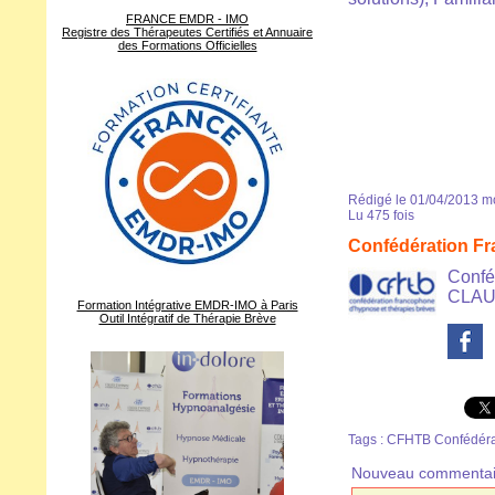
FRANCE EMDR - IMO
Registre des Thérapeutes Certifiés et Annuaire
des Formations Officielles
Rédigé le 01/04/2013 mo
Lu 475 fois
Confédération F
Confé
CLAUD
Formation Intégrative EMDR-IMO à Paris
Outil Intégratif de Thérapie Brève
Tags
:
CFHTB Confédérat
Nouveau commentai