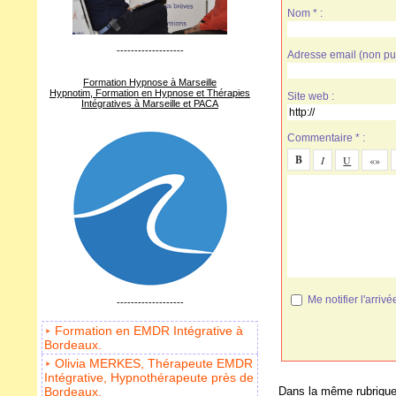
Nom * :
-------------------
Adresse email (non pub
Formation Hypnose à Marseille
Hypnotim, Formation en Hypnose et Thérapies
Site web :
Intégratives à Marseille et PACA
Commentaire * :
Me notifier l'arr
-------------------
Formation en EMDR Intégrative à
Bordeaux.
Olivia MERKES, Thérapeute EMDR
Intégrative, Hypnothérapeute près de
Dans la même rubrique
Bordeaux.