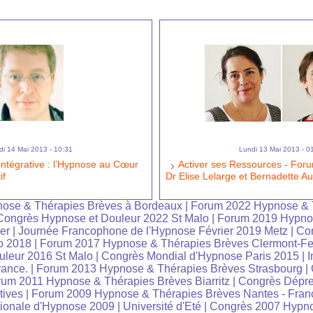
di 14 Mai 2013 - 10:31
Lundi 13 Mai 2013 - 0
ntégrative : l’Hypnose au Cœur
Activer ses Ressources - For
if
Dr Elise Lelarge et Bernadette Au
ose & Thérapies Brèves à Bordeaux
|
Forum 2022 Hypnose & 
Congrès Hypnose et Douleur 2022 St Malo
|
Forum 2019 Hypno
er
|
Journée Francophone de l'Hypnose Février 2019 Metz
|
Co
o 2018
|
Forum 2017 Hypnose & Thérapies Brèves Clermont-Fe
leur 2016 St Malo
|
Congrès Mondial d'Hypnose Paris 2015
|
I
rance.
|
Forum 2013 Hypnose & Thérapies Brèves Strasbourg
|
um 2011 Hypnose & Thérapies Brèves Biarritz
|
Congrès Dépre
tives
|
Forum 2009 Hypnose & Thérapies Brèves Nantes - Fran
tionale d'Hypnose 2009
|
Université d'Eté
|
Congrès 2007 Hypno