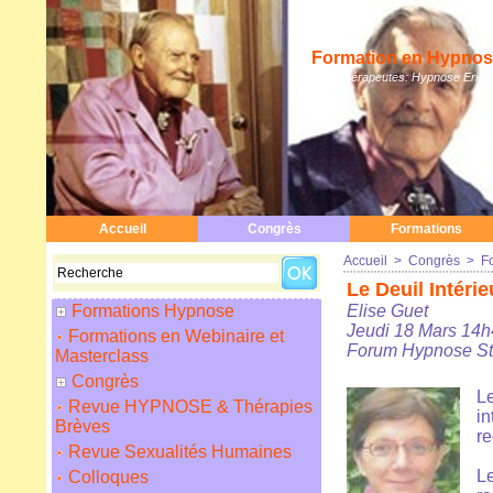
Formation en Hypnose
Hypnothérapeutes: Hypnose Erickso
Accueil
Congrès
Formations
Accueil
>
Congrès
>
F
Le Deuil Intérie
Formations Hypnose
Elise Guet
Jeudi 18 Mars 14
Formations en Webinaire et
Forum Hypnose St
Masterclass
Congrès
Le
Revue HYPNOSE & Thérapies
in
Brèves
re
Revue Sexualités Humaines
Le
Colloques