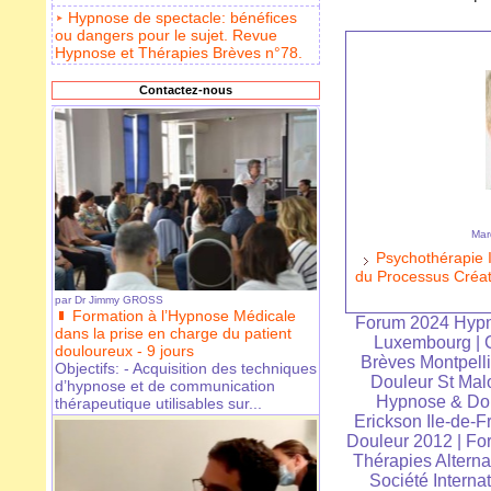
Hypnose de spectacle: bénéfices
ou dangers pour le sujet. Revue
Hypnose et Thérapies Brèves n°78.
Contactez-nous
Mar
Psychothérapie I
du Processus Créat
par
Dr Jimmy GROSS
Formation à l’Hypnose Médicale
Forum 2024 Hypn
dans la prise en charge du patient
Luxembourg
|
douloureux - 9 jours
Brèves Montpelli
Objectifs: - Acquisition des techniques
Douleur St Mal
d’hypnose et de communication
Hypnose & Dou
thérapeutique utilisables sur...
Erickson Ile-de-F
Douleur 2012
|
For
Thérapies Alterna
Société Interna