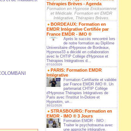
Thérapies Brèves - Agenda
Formation en Hypnose Ericksonienne
et Médicale. Formation en EMDR
Intégrative, Thérapies Brèves.
BORDEAUX: Formation en
EMDR Intégrative Certifiée par
France EMDR - IMO ®
Après le succès rencontré lors
de notre formation au Diplôme
Universitaire d'Hypnose de Bordeaux,
Hypnose33 a décidé en collaboration
avec le CHTIP Collège d'Hypnose et
Thérapies Intégratives d...
07/10/2026
PARIS: Formation EMDR
ie COLOMBANI
Intégrative
Formation Certifiante et validée
par France EMDR IMO ®. Un
partenariat CHTIP Collège
d'Hypnose Thérapies Intégratives de
Paris avec l'Institut In-Dolore et
Hypnotim, un...
30/11/2026
STRASBOURG: Formation en
EMDR - IMO ® 3 Jours
Formation EMDR - IMO :
Traiter le psychotrauma avec
une approche intégrative.