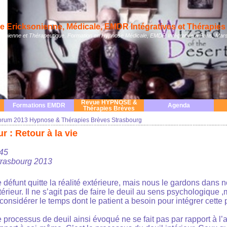
 Ericksonienne, Médicale, EMDR Intégratives et Thérapies 
nienne et Thérapeutique. Formation en Hypnose Médicale, EMDR Intégrative à Paris, Mars
Revue HYPNOSE &
Formations EMDR
Agenda
Thérapies Brèves
orum 2013 Hypnose & Thérapies Brèves Strasbourg
ur : Retour à la vie
h45
rasbourg 2013
 défunt quitte la réalité extérieure, mais nous le gardons dans 
térieur. Il ne s’agit pas de faire le deuil au sens psychologique 
considérer le temps dont le patient a besoin pour intégrer cette 
 processus de deuil ainsi évoqué ne se fait pas par rapport à l’a