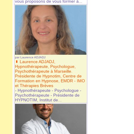
vous proposons de vous former à...
par
Laurence ADJADJ
Laurence ADJADJ,
Hypnothérapeute, Psychologue,
Psychothérapeute à Marseille.
Présidente de Hypnotim, Centre de
Formation en Hypnose, EMDR - IMO
et Thérapies Brèves
- Hypnothérapeute - Psychologue -
Psychothérapeute - Présidente de
HYPNOTIM, Institut de...