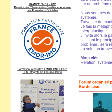
sur un problème d
FRANCE EMDR - IMO
Registre des Thérapeutes Certifiés et Annuaire
des Formations Officielles
Nous sommes des 
systémie.
Travailler de mani
Je fais la métapho
intergalactique.
J’invite alors le 
Utilisant le princ
problème , sera ré
La solution trouvé
Mots clés :
Relation, systémie,
Formation Intégrative EMDR-IMO à Paris
Outil Intégratif de Thérapie Brève
Forum organisé p
Bordelaise.