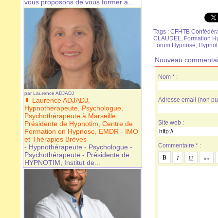
vous proposons de vous former à...
Tags
:
CFHTB Confédérat
CLAUDEL
,
Formation H
Forum Hypnose
,
Hypnot
Nouveau commentai
Nom * :
par
Laurence ADJADJ
Laurence ADJADJ,
Adresse email (non pub
Hypnothérapeute, Psychologue,
Psychothérapeute à Marseille.
Site web :
Présidente de Hypnotim, Centre de
Formation en Hypnose, EMDR - IMO
et Thérapies Brèves
Commentaire * :
- Hypnothérapeute - Psychologue -
Psychothérapeute - Présidente de
HYPNOTIM, Institut de...