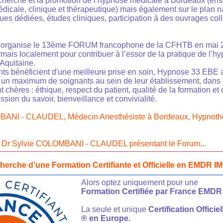
recherche et la promotion de l’hypnose médicale à Bordeaux (e
icale, clinique et thérapeutique) mais également sur le plan nat
es dédiées, études cliniques, participation à des ouvrages colle
organise le 13ème FORUM francophone de la CFHTB en mai 
mais localement pour contribuer à l’essor de la pratique de l’h
Aquitaine.
ents bénéficient d'une meilleure prise en soin, Hypnose 33 EBE 
un maximum de soignants au sein de leur établissement, dans 
nt chères : éthique, respect du patient, qualité de la formation et
ssion du savoir, bienveillance et convivialité.
BANI - CLAUDEL, Médecin Anesthésiste à Bordeaux, Hypnoth
u
Dr Sylvie COLOMBANI - CLAUDEL présentant le Forum...
cherche d’une Formation Certifiante et Officielle en EMDR I
Alors optez uniquement pour une
Formation Certifiée par France EMDR
La seule et unique
Certification Offici
® en Europe.