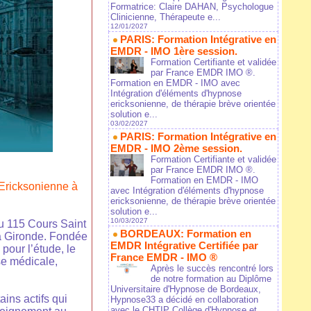
Formatrice: Claire DAHAN, Psychologue
Clinicienne, Thérapeute e...
12/01/2027
PARIS: Formation Intégrative en
EMDR - IMO 1ère session.
Formation Certifiante et validée
par France EMDR IMO ®.
Formation en EMDR - IMO avec
Intégration d'éléments d'hypnose
ericksonienne, de thérapie brève orientée
solution e...
03/02/2027
PARIS: Formation Intégrative en
EMDR - IMO 2ème session.
Formation Certifiante et validée
par France EMDR IMO ®.
Formation en EMDR - IMO
Ericksonienne à
avec Intégration d'éléments d'hypnose
ericksonienne, de thérapie brève orientée
solution e...
10/03/2027
u 115 Cours Saint
BORDEAUX: Formation en
la Gironde. Fondée
EMDR Intégrative Certifiée par
our l’étude, le
France EMDR - IMO ®
ose médicale,
Après le succès rencontré lors
de notre formation au Diplôme
Universitaire d'Hypnose de Bordeaux,
ins actifs qui
Hypnose33 a décidé en collaboration
avec le CHTIP Collège d'Hypnose et