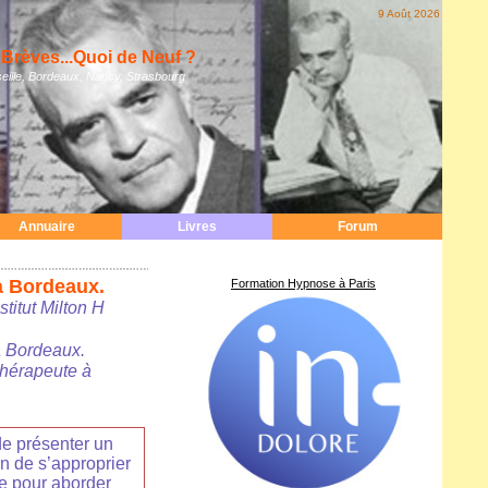
9 Août 2026
Brèves...Quoi de Neuf ?
eille, Bordeaux, Nancy, Strasbourg
Annuaire
Livres
Forum
à Bordeaux.
Formation Hypnose à Paris
stitut Milton H
 à Bordeaux.
hérapeute à
 de présenter un
n de s’approprier
re pour aborder