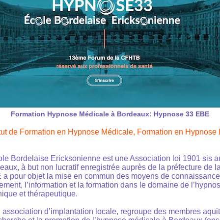
Formation Hypnose Médicale à Bordeaux: Hypnose 33 EBE
itut de Formation en Hypnose Médicale,
Formation en Hypnose 
e Bordelaise Ericksonienne est une Association loi 1901 sis a
aux, à but non lucratif enregistrée auprès de la préfecture de 
a pour objet la mise en commun des moyens de connaissance p
itement, l’information et la formation dans le domaine de l’hypn
nique et thérapeutique.
ssociation d’implantation locale, regroupe des membres aquita