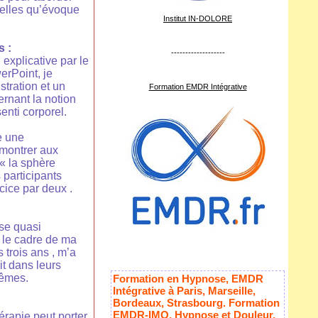
nnelles qu’évoque
Institut IN-DOLORE
s :
-------------------
 explicative par le
erPoint, je
tration et un
Formation EMDR Intégrative
rnant la notion
enti corporel.
e une
 montrer aux
 « la sphère
s participants
rcice par deux .
ise quasi
 le cadre de ma
s trois ans , m’a
t dans leurs
mêmes.
Formation en Hypnose, EMDR
Intégrative à Paris, Marseille,
Bordeaux, Strasbourg. Formation
EMDR-IMO, Hypnose et Douleur,
érapie peut porter