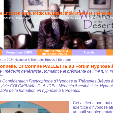
 Ericksonienne, Médicale, EMDR Intégratives et Thérapies 
nienne et Thérapeutique. Formation en Hypnose Médicale, EMDR Intégrative à Paris, Mars
Revue HYPNOSE &
Formations EMDR
Agenda
Thérapies Brèves
orum 2024 Hypnose & Thérapies Brèves à Bordeaux
tionnelle. Dr Corinne PAILLETTE au Forum Hypnose 
e , médecin généraliste , formatrice et présidente de l’IMHEN, In
ie
a Confédération Francophone d'Hypnose et Thérapies Brèves
 Sylvie COLOMBANI - CLAUDEL, Médecin Anesthésiste, Hypnot
able de la formation en hypnose à Bordeaux.
Cet atelier a pour but
exercice d’hypnose afi
un outil supplémentai