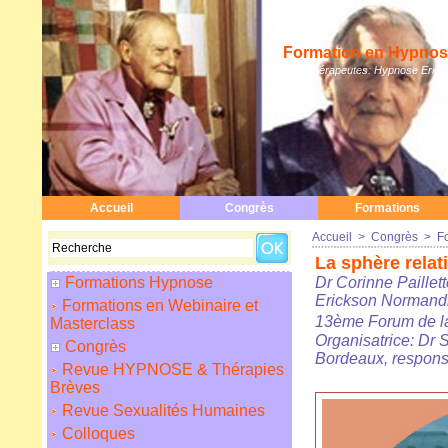
Formation en Hypnose
Hypnothérapeutes: Hypnose Erickso
Accueil
Congrès
Formations
Accueil
>
Congrès
>
F
La sphère rela
Formations Hypnose
Dr Corinne Paillett
Erickson Normand
Formations en Webinaire et
13ème Forum de l
Masterclass
Organisatrice: Dr
Congrès
Bordeaux, respons
Revue HYPNOSE & Thérapies
Brèves
Revue Sexualités Humaines
Colloques