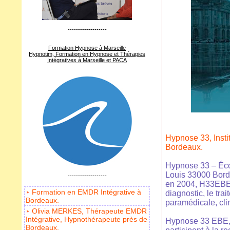
-------------------
Formation Hypnose à Marseille
Hypnotim, Formation en Hypnose et Thérapies
Intégratives à Marseille et PACA
Hypnose 33, Inst
Bordeaux.
Hypnose 33 – Écol
Louis 33000 Borde
-------------------
en 2004, H33EBE 
Formation en EMDR Intégrative à
diagnostic, le tra
Bordeaux.
paramédicale, cli
Olivia MERKES, Thérapeute EMDR
Intégrative, Hypnothérapeute près de
Hypnose 33 EBE, a
Bordeaux.