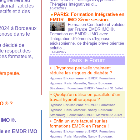
nseignement au
Thérapies Intégratives d...
ional : articles
16/03/2027
ctifs et à des
PARIS: Formation Intégrative en
EMDR - IMO 3ème session.
Formation Certifiante et validée
2024 à Bordeaux
par France EMDR IMO ®.
ypnose dans le
Formation en EMDR - IMO avec
l'Intégration d'éléments d'hypnose
ericksonienne, de thérapie brève orientée
a décidé de
solutio...
le respect des
01/04/2027
 des formateurs,
Dans le Forum
L'hypnose peut-elle vraiment
réduire les risques du diabète ?
érapeute.
Hypnose Ericksonienne et EMDR: Formations
Hypnose, Paris, Marseille, Nancy, Bordeaux,
Strasbourg. Formations EMDR
- Vendredi 31 Juillet
Quelqu'un utilise en parallèle d'un
travail hypnothérapique ?
MO ® ?
Hypnose Ericksonienne et EMDR: Formations
Hypnose, Paris, Marseille, Nancy, Bordeaux,
Strasbourg. Formations EMDR
- Mercredi 22 Juillet
 IMO ®.
Enfin un avis factuel sur les
formations EMDR en France !
elle en EMDR IMO
Hypnose Ericksonienne et EMDR: Formations
Hypnose, Paris, Marseille, Nancy, Bordeaux,