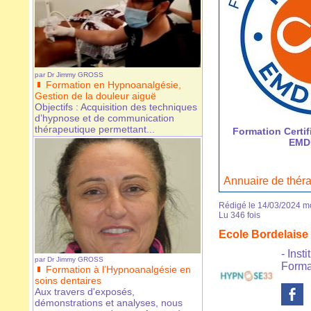
par
Dr Jimmy GROSS
Formation en Hypnoanalgésie,
Gestion de la douleur aiguë
Objectifs : Acquisition des techniques
d’hypnose et de communication
thérapeutique permettant...
Formation Certifi
EMD
Annuaire de thé
Rédigé le 14/03/2024 mo
Lu 346 fois
Ecole Bordelai
- Ins
par
Dr Jimmy GROSS
Forma
Formation à l’Hypnoanalgésie en
soins dentaires
Aux travers d'exposés,
démonstrations et analyses, nous