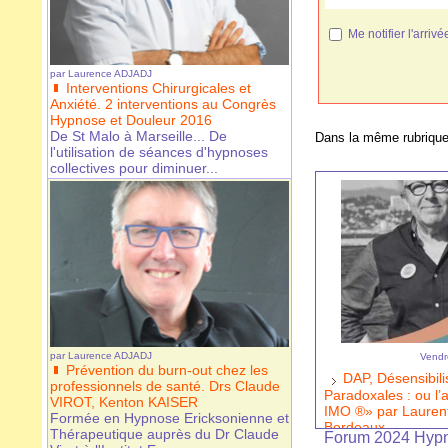
Me notifier l'arr
par
Laurence ADJADJ
Interventions Chirurgicales et
Anxiété. 2 interventions au Congrès
Hypnose et Douleur 2016
De St Malo à Marseille... De
Dans la même rubrique
l'utilisation de séances d'hypnoses
collectives pour diminuer...
par
Laurence ADJADJ
Vendre
Prévention du burn-out chez les
DAP, Désensibili
professionnels de santé. Drs Claude
Paradoxales : ou l
VIROT, Kenton KAISER
IMO ®» par Laure
Formée en Hypnose Ericksonienne et
Bordeaux.
Thérapeutique auprès du Dr Claude
Forum 2024 Hypn