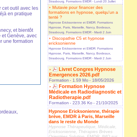
Strasbourg. Formations EMDR
- Lundi 20 Juillet
Mutavie pour financer des
 cet outil avec les
formations en hypnose, quelqu'un a
déjà en pratique
tenté ?
Hypnose Ericksonienne et EMDR: Formations
Hypnose, Paris, Marseille, Nancy, Bordeaux,
necy, et bientôt
Strasbourg. Formations EMDR
- Mardi 2 Juin
 et Genève, avec
Discopathie C5 et hypnose
r une formation
ericksonienne
Hypnose Ericksonienne et EMDR: Formations
Hypnose, Paris, Marseille, Nancy, Bordeaux,
Strasbourg. Formations EMDR
- Mardi 2 Juin
Livret Congres Hypnose
Emergences 2026.pdf
Formation
- 1.59 Mo
- 18/05/2026
Formation Hypnose
Médicale en Radiodiagnostic et
Radiotherapie.pdf
Formation
- 223.36 Ko
- 21/10/2025
Hypnose Ericksonienne, thérapie
ordeaux,
brève, EMDR à Paris, Marseille
dans le reste du Monde
Hypnose Thérapeutique, Médicale,
Ericksonienne, Thérapies Brèves
Orientées Solution, EMDR, IMO sur