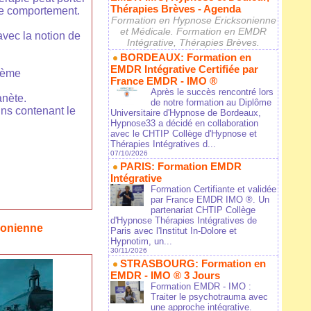
Thérapies Brèves - Agenda
de comportement.
Formation en Hypnose Ericksonienne
et Médicale. Formation en EMDR
vec la notion de
Intégrative, Thérapies Brèves.
BORDEAUX: Formation en
EMDR Intégrative Certifiée par
stème
France EMDR - IMO ®
Après le succès rencontré lors
anète.
de notre formation au Diplôme
ins contenant le
Universitaire d'Hypnose de Bordeaux,
Hypnose33 a décidé en collaboration
avec le CHTIP Collège d'Hypnose et
Thérapies Intégratives d...
07/10/2026
PARIS: Formation EMDR
Intégrative
Formation Certifiante et validée
par France EMDR IMO ®. Un
partenariat CHTIP Collège
d'Hypnose Thérapies Intégratives de
sonienne
Paris avec l'Institut In-Dolore et
Hypnotim, un...
30/11/2026
STRASBOURG: Formation en
EMDR - IMO ® 3 Jours
Formation EMDR - IMO :
Traiter le psychotrauma avec
une approche intégrative.