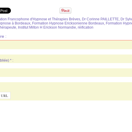
ion Francophone d'Hypnose et Thérapies Brèves
,
Dr Corinne PAILLETTE
,
Dr Syl
ypnose à Bordeaux
,
Formation Hypnose Ericksonienne Bordeaux
,
Formation Hypn
hérapeute
,
Institut Milton H Erickson Normandie
,
réification
re :
liée) * :