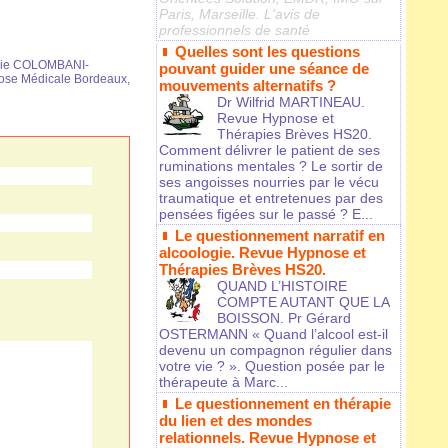
Paris, Marseille. L'avis de
professionnels de santé
Quelles sont les questions
vie COLOMBANI-
pouvant guider une séance de
ose Médicale Bordeaux
,
mouvements alternatifs ?
Dr Wilfrid MARTINEAU.
Revue Hypnose et
Thérapies Brèves HS20.
Comment délivrer le patient de ses
ruminations mentales ? Le sortir de
ses angoisses nourries par le vécu
traumatique et entretenues par des
pensées figées sur le passé ? E...
Le questionnement narratif en
alcoologie. Revue Hypnose et
Thérapies Brèves HS20.
QUAND L’HISTOIRE
COMPTE AUTANT QUE LA
BOISSON. Pr Gérard
OSTERMANN « Quand l’alcool est-il
devenu un compagnon régulier dans
votre vie ? ». Question posée par le
thérapeute à Marc...
Le questionnement en thérapie
du lien et des mondes
relationnels. Revue Hypnose et