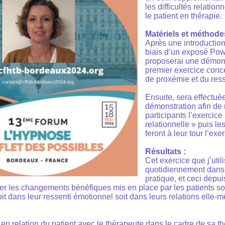
les difficultés relatio
le patient en thérapie.
Matériels et méthode
Après une introduction
biais d’un exposé Pow
proposerai une démons
premier exercice conce
de proxémie et du ress
Ensuite, sera effectué
démonstration afin de
participants l’exercice
relationnelle » puis le
feront à leur tour l’exe
Résultats :
Cet exercice que j’util
quotidiennement dans
pratique, et ceci depui
er les changements bénéfiques mis en place par les patients soi
t dans leur ressenti émotionnel soit dans leurs relations elle-
en relation du patient avec le thérapeute dans le cadre de sa th