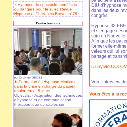
participent à la 
Hypnose de spectacle: bénéfices
DIU d’hypnose méd
ou dangers pour le sujet. Revue
dans les deux revu
Hypnose et Thérapies Brèves n°78.
congrès.
Contactez-nous
Hypnose 33 EBE 
et s’engage désor
soin en Nouvelle-
Afin que les pati
former elle-même 
valeurs qui lui so
partage et transmi
Dr Sylvie COLOM
par
Dr Jimmy GROSS
Formation à l’Hypnose Médicale
Voir l'interview d
dans la prise en charge du patient
douloureux - 9 jours
Vous êtes à la re
Objectifs: - Acquisition des techniques
d’hypnose et de communication
thérapeutique utilisables sur...