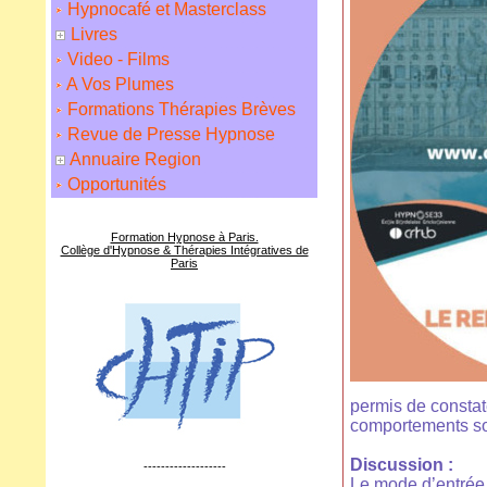
Hypnocafé et Masterclass
Livres
Video - Films
A Vos Plumes
Formations Thérapies Brèves
Revue de Presse Hypnose
Annuaire Region
Opportunités
Formation Hypnose à Paris.
Collège d'Hypnose & Thérapies Intégratives de
Paris
permis de constat
comportements soi
Discussion :
-------------------
Le mode d’entrée 