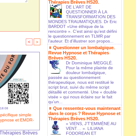
Thérapies Brèves HS20.
DE L’ART DE
QUESTIONNER À LA
TRANSFORMATION DES
MONDES TRAUMATIQUES. Dr Eric
BARDOT «Une éthique de la
rencontre ». C’est ainsi qu’est défini
le questionnement en TLMR par
l’auteur. Et d’illustrer son propos...
<
>
Questionner un lombalgique.
Revue Hypnose et Thérapies
Brèves HS20.
Dr Dominique MEGGLÉ.
Pour la même plainte de
douleur lombalgique,
passée au questionnement
thérapeutique, nous est restitué le
script brut, suivi du même script
détaillé et commenté. Une « double
visée » qui nous éclaire sur le fait
qu’un...
Que ressentez-vous maintenant
 18:08
dans le corps ? Revue Hypnose et
pécifique simple
Thérapies Brèves HS20.
 hypnose et EMDR-
« VIENS, J’T’EMMÈNE AU
VENT… ». LILIANA
Thérapies Brèves
FODOREAN ET