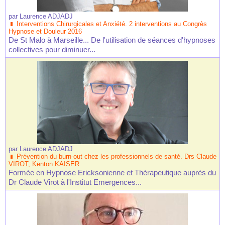
par
Laurence ADJADJ
Interventions Chirurgicales et Anxiété. 2 interventions au Congrès
Hypnose et Douleur 2016
De St Malo à Marseille... De l'utilisation de séances d'hypnoses
collectives pour diminuer...
par
Laurence ADJADJ
Prévention du burn-out chez les professionnels de santé. Drs Claude
VIROT, Kenton KAISER
Formée en Hypnose Ericksonienne et Thérapeutique auprès du
Dr Claude Virot à l'Institut Emergences...