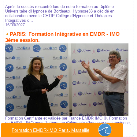
Après le succès rencontré lors de notre formation au Diplôme
Universitaire d'Hypnose de Bordeaux, Hypnose33 a décidé en
collaboration avec le CHTIP Collège d'Hypnose et Thérapies
Intégratives d...
16/03/2027
PARIS: Formation Intégrative en EMDR - IMO
3ème session.
Formation Certifiante et validée par France EMDR IMO ®. Formation
en EMDR - IMO avec l'Intégration d'éléments d'hypnose ericksonienne,
de thérapie brève orientée solutio...
Formation EMDR-IMO Paris, Marseille
01/04/2027