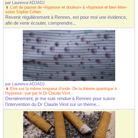
par
Laurence ADJADJ
L’art de passer de «hypnose et douleur» à «hypnose et bien être»
selon Sophie Cohen
Revenir régulièrement à Rennes, est pour moi une évidence,
afin de venir écouter, comprendre...
par
Laurence ADJADJ
Etre sur la même longueur d'onde. De la théorie quantique à
l'hypnose, vue par le Dr Claude Virot
Dernièrement, je me suis rendue à Rennes pour suivre
l’intervention du Dr Claude Virot sur un thème...