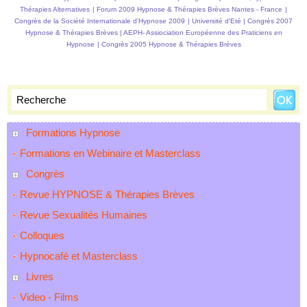
Thérapies Alternatives
|
Forum 2009 Hypnose & Thérapies Brèves Nantes - France
|
Congrès de la Société Internationale d'Hypnose 2009
|
Université d'Eté
|
Congrès 2007
Hypnose & Thérapies Brèves
|
AEPH- Assiociation Européenne des Praticiens en
Hypnose
|
Congrès 2005 Hypnose & Thérapies Brèves
Formations Hypnose
Formations en Webinaire et Masterclass
Congrès
Revue HYPNOSE & Thérapies Brèves
Revue Sexualités Humaines
Colloques
Hypnocafé et Masterclass
Livres
Video - Films