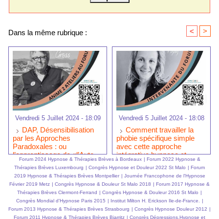
<
>
Dans la même rubrique :
Vendredi 5 Juillet 2024 - 18:09
Vendredi 5 Juillet 2024 - 18:08
DAP, Désensibilisation
Comment travailler la
par les Approches
phobie spécifique simple
Paradoxales : ou
avec cette approche
l’apprentissage de «l’Auto
intégrative hypnose et
Forum 2024 Hypnose & Thérapies Brèves à Bordeaux
|
Forum 2022 Hypnose &
EMDR - IMO ®» par
EMDR-IMO ® ?
Thérapies Brèves Luxembourg
|
Congrès Hypnose et Douleur 2022 St Malo
|
Forum
Laurent GROSS au Forum
2019 Hypnose & Thérapies Brèves Montpellier
|
Journée Francophone de l'Hypnose
de Bordeaux.
Février 2019 Metz
|
Congrès Hypnose & Douleur St Malo 2018
|
Forum 2017 Hypnose &
Thérapies Brèves Clermont-Ferrand
|
Congrès Hypnose & Douleur 2016 St Malo
|
Congrès Mondial d'Hypnose Paris 2015
|
Institut Milton H. Erickson Ile-de-France.
|
Forum 2013 Hypnose & Thérapies Brèves Strasbourg
|
Congrès Hypnose Douleur 2012
|
Forum 2011 Hypnose & Thérapies Brèves Biarritz
|
Congrès Dépressions,Hypnose et