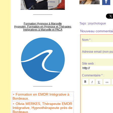
-------------------
Tags
:
psychologue
Formation Hypnose à Marseille
Hypnotim, Formation en Hypnose et Thérapies
Intégratives à Marseille et PACA
Nouveau commentai
Nom * :
Adresse email (non pub
Site web :
Commentaire * :
-------------------
Formation en EMDR Intégrative à
Bordeaux.
Olivia MERKES, Thérapeute EMDR
Intégrative, Hypnothérapeute près de
Bordeaux.