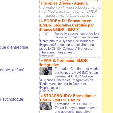
Thérapies Brèves - Agenda
Formation en Hypnose Ericksonienne
et Médicale. Formation en EMDR
Intégrative, Thérapies Brèves.
BORDEAUX: Formation en
EMDR Intégrative Certifiée par
France EMDR - IMO ®
Après le succès rencontré lors
de notre formation au Diplôme
Universitaire d'Hypnose de Bordeaux,
Hypnose33 a décidé en collaboration
que d’entreprise
avec le CHTIP Collège d'Hypnose et
Thérapies Intégratives d...
07/10/2026
PARIS: Formation EMDR
Intégrative
Formation Certifiante et validée
ouple, enfant),
par France EMDR IMO ®. Un
partenariat CHTIP Collège
d'Hypnose Thérapies Intégratives de
Paris avec l'Institut In-Dolore et
Hypnotim, un...
30/11/2026
STRASBOURG: Formation en
 Psychologue,
EMDR - IMO ® 3 Jours
Formation EMDR - IMO :
Traiter le psychotrauma avec
une approche intégrative.