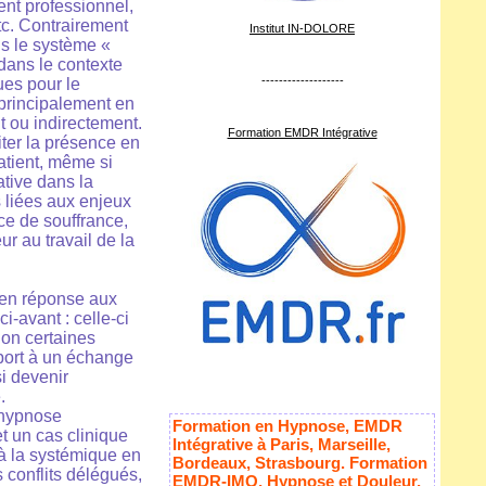
ent professionnel,
etc. Contrairement
Institut IN-DOLORE
ns le système «
 dans le contexte
-------------------
ues pour le
principalement en
t ou indirectement.
Formation EMDR Intégrative
iter la présence en
atient, même si
ative dans la
s liées aux enjeux
ce de souffrance,
ur au travail de la
e en réponse aux
i-avant : celle-ci
lon certaines
pport à un échange
i devenir
.
n hypnose
Formation en Hypnose, EMDR
t un cas clinique
Intégrative à Paris, Marseille,
 à la systémique en
Bordeaux, Strasbourg. Formation
s conflits délégués,
EMDR-IMO, Hypnose et Douleur,