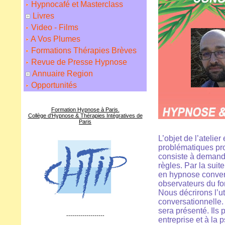
Hypnocafé et Masterclass
Livres
Video - Films
A Vos Plumes
Formations Thérapies Brèves
Revue de Presse Hypnose
Annuaire Region
Opportunités
Formation Hypnose à Paris.
Collège d'Hypnose & Thérapies Intégratives de
Paris
L’objet de l’ateli
problématiques prof
consiste à demande
règles. Par la suit
en hypnose convers
observateurs du fon
Nous décrirons l’ut
conversationnelle.
sera présenté. Ils 
-------------------
entreprise et à la 