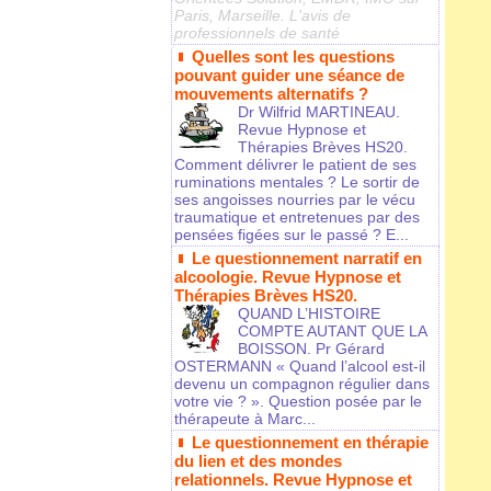
Paris, Marseille. L'avis de
professionnels de santé
Quelles sont les questions
pouvant guider une séance de
mouvements alternatifs ?
Dr Wilfrid MARTINEAU.
Revue Hypnose et
Thérapies Brèves HS20.
Comment délivrer le patient de ses
ruminations mentales ? Le sortir de
ses angoisses nourries par le vécu
traumatique et entretenues par des
pensées figées sur le passé ? E...
Le questionnement narratif en
alcoologie. Revue Hypnose et
Thérapies Brèves HS20.
QUAND L’HISTOIRE
COMPTE AUTANT QUE LA
BOISSON. Pr Gérard
OSTERMANN « Quand l’alcool est-il
devenu un compagnon régulier dans
votre vie ? ». Question posée par le
thérapeute à Marc...
Le questionnement en thérapie
du lien et des mondes
relationnels. Revue Hypnose et