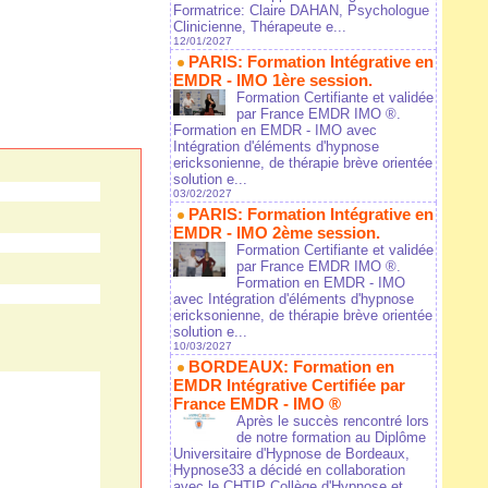
Formatrice: Claire DAHAN, Psychologue
Clinicienne, Thérapeute e...
12/01/2027
PARIS: Formation Intégrative en
EMDR - IMO 1ère session.
Formation Certifiante et validée
par France EMDR IMO ®.
Formation en EMDR - IMO avec
Intégration d'éléments d'hypnose
ericksonienne, de thérapie brève orientée
solution e...
03/02/2027
PARIS: Formation Intégrative en
EMDR - IMO 2ème session.
Formation Certifiante et validée
par France EMDR IMO ®.
Formation en EMDR - IMO
avec Intégration d'éléments d'hypnose
ericksonienne, de thérapie brève orientée
solution e...
10/03/2027
BORDEAUX: Formation en
EMDR Intégrative Certifiée par
France EMDR - IMO ®
Après le succès rencontré lors
de notre formation au Diplôme
Universitaire d'Hypnose de Bordeaux,
Hypnose33 a décidé en collaboration
avec le CHTIP Collège d'Hypnose et