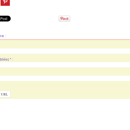
re :
liée) * :