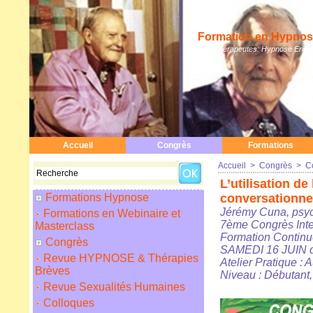
Formation en Hypnose
Hypnothérapeutes: Hypnose Erickso
Accueil
Congrès
Formations
Accueil
>
Congrès
>
C
L’utilisation d
Formations Hypnose
conversationne
Jérémy Cuna, psy
Formations en Webinaire et
7ème Congrès Inte
Masterclass
Formation Contin
Congrès
SAMEDI 16 JUIN de
Revue HYPNOSE & Thérapies
Atelier Pratique : A
Brèves
Niveau : Débutant,
Revue Sexualités Humaines
Colloques