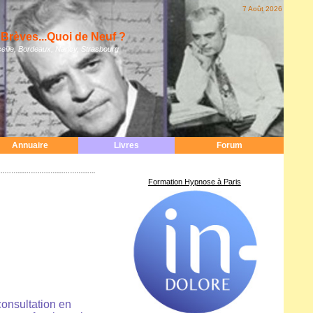
7 Août 2026
Brèves...Quoi de Neuf ?
eille, Bordeaux, Nancy, Strasbourg
Annuaire
Livres
Forum
Formation Hypnose à Paris
consultation en