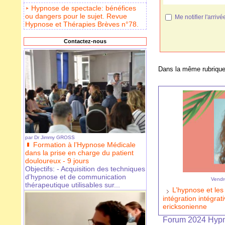
Hypnose de spectacle: bénéfices
ou dangers pour le sujet. Revue
Me notifier l'arr
Hypnose et Thérapies Brèves n°78.
Contactez-nous
Dans la même rubrique
par
Dr Jimmy GROSS
Formation à l’Hypnose Médicale
dans la prise en charge du patient
douloureux - 9 jours
Objectifs: - Acquisition des techniques
d’hypnose et de communication
Vendr
thérapeutique utilisables sur...
L’hypnose et le
intégration intégra
ericksonienne
Forum 2024 Hypn