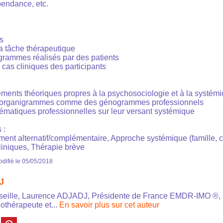
pendance, etc.
s
la tâche thérapeutique
grammes réalisés par des patients
 cas cliniques des participants
éments théoriques propres à la psychosociologie et à la systémi
s organigrammes comme des génogrammes professionnels
lématiques professionnelles sur leur versant systémique
 :
ment alternatif/complémentaire, Approche systémique (famille, c
liniques, Thérapie brève
difié le 05/05/2018
J
seille, Laurence ADJADJ, Présidente de France EMDR-IMO ®,
othérapeute et...
En savoir plus sur cet auteur