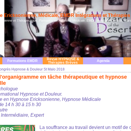
 Ericksonienne, Médicale, EMDR Intégratives et Thérapies 
nienne et Thérapeutique. Formation en Hypnose Médicale, EMDR Intégrative à Paris, Mars
Revue HYPNOSE &
Formations EMDR
Agenda
Thérapies Brèves
ongrès Hypnose & Douleur St Malo 2018
e l'organigramme en tâche thérapeutique et hypnose
lle
chologue
rnational Hypnose et Douleur.
ue en Hypnose Ericksonienne, Hypnose Médicale
 14 h 30 à 15 h 30
utre
 Intermédiaire, Expert
La souffrance au travail devient un motif de 