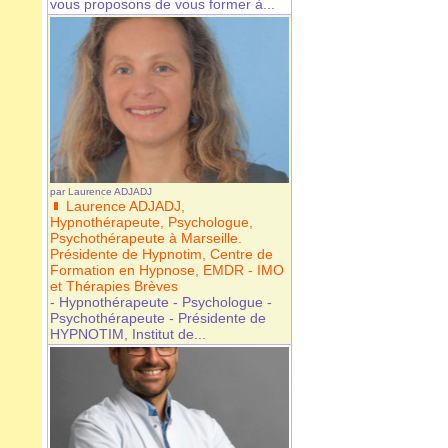
vous proposons de vous former à...
par
Laurence ADJADJ
Laurence ADJADJ,
Hypnothérapeute, Psychologue,
Psychothérapeute à Marseille.
Présidente de Hypnotim, Centre de
Formation en Hypnose, EMDR - IMO
et Thérapies Brèves
- Hypnothérapeute - Psychologue -
Psychothérapeute - Présidente de
HYPNOTIM, Institut de...