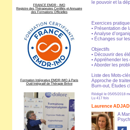
le pouvoir et la dé
FRANCE EMDR - IMO
Registre des Thérapeutes Certifiés et Annuaire
des Formations Officielles
Exercices pratique
• Présentation de 
• Analyse d’organi
• Échanges sur les
Objectifs
• Découvrir des él
• Appréhender le
• Aborder les prob
Liste des Mots-clés
Approche de traite
Formation Intégrative EMDR-IMO à Paris
Outil Intégratif de Thérapie Brève
Burn-out, Études c
Rédigé le 05/05/2018 mo
Lu 417 fois
Laurence ADJAD
A Mar
Psych