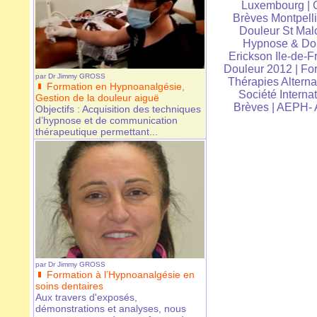
Luxembourg
|
Brèves Montpelli
Douleur St Mal
Hypnose & Dou
Erickson Ile-de-F
Douleur 2012
|
For
par
Dr Jimmy GROSS
Thérapies Alterna
Formation en Hypnoanalgésie,
Société Interna
Gestion de la douleur aiguë
Brèves
|
AEPH- A
Objectifs : Acquisition des techniques
d’hypnose et de communication
thérapeutique permettant...
par
Dr Jimmy GROSS
Formation à l’Hypnoanalgésie en
soins dentaires
Aux travers d'exposés,
démonstrations et analyses, nous