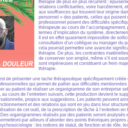
thérapie de plus en plus récurrent : épuisem
relations conflictuelles, voire harcèlement, 
aux souffrances qui trouvent leur origine da
personnel » des patients, celles qui puisent
professionnel posent des difficultés spécifiq
thérapeute au cours de l’accompagnement, 
termes d’implication du système, directemen
Il est en effet quasiment impossible de sollic
consultation d’un collègue ou manager du p
cela pourrait permettre une avancée signific
thérapie. De plus, les contraintes matérielle
de conserver son emploi, même s’il est sour
sont impérieuses et constituent un frein maje
thérapie.
er est de présenter une tache thérapeutique spécifiquement créé
essionnelles qui permet de pallier aux difficultés mentionnées c
r au patient de réaliser un organigramme de son entreprise se
e, au cours de l’entretien suivant, cette production devient le su
ationnelle, propice aux suggestions. Les patients peuvent ains
ctionnement et des relations qui sont en jeu dans leur structure
ilisation de cet outil, de la prescription de tâche à l’entretien e
 Des organigrammes réalisés par des patients seront analysés e
permettront par ailleurs d’aborder des points théoriques propres
psychosociologie : les notions de statut, de fonction et de rôle, le