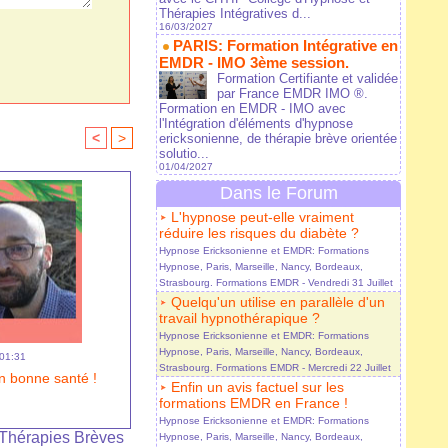
Thérapies Intégratives d...
16/03/2027
PARIS: Formation Intégrative en
EMDR - IMO 3ème session.
Formation Certifiante et validée
par France EMDR IMO ®.
Formation en EMDR - IMO avec
l'Intégration d'éléments d'hypnose
<
>
ericksonienne, de thérapie brève orientée
solutio...
01/04/2027
Dans le Forum
L'hypnose peut-elle vraiment
réduire les risques du diabète ?
Hypnose Ericksonienne et EMDR: Formations
Hypnose, Paris, Marseille, Nancy, Bordeaux,
Strasbourg. Formations EMDR
- Vendredi 31 Juillet
Quelqu'un utilise en parallèle d'un
travail hypnothérapique ?
Hypnose Ericksonienne et EMDR: Formations
Hypnose, Paris, Marseille, Nancy, Bordeaux,
 01:31
Strasbourg. Formations EMDR
- Mercredi 22 Juillet
n bonne santé !
Enfin un avis factuel sur les
formations EMDR en France !
Hypnose Ericksonienne et EMDR: Formations
Thérapies Brèves
Hypnose, Paris, Marseille, Nancy, Bordeaux,