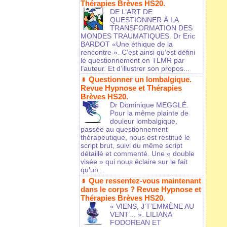
Thérapies Brèves HS20.
DE L’ART DE
QUESTIONNER À LA
TRANSFORMATION DES
MONDES TRAUMATIQUES. Dr Eric
BARDOT «Une éthique de la
rencontre ». C’est ainsi qu’est défini
le questionnement en TLMR par
l’auteur. Et d’illustrer son propos...
Questionner un lombalgique.
Revue Hypnose et Thérapies
Brèves HS20.
Dr Dominique MEGGLÉ.
Pour la même plainte de
douleur lombalgique,
passée au questionnement
thérapeutique, nous est restitué le
script brut, suivi du même script
détaillé et commenté. Une « double
visée » qui nous éclaire sur le fait
qu’un...
Que ressentez-vous maintenant
dans le corps ? Revue Hypnose et
Thérapies Brèves HS20.
« VIENS, J’T’EMMÈNE AU
VENT… ». LILIANA
FODOREAN ET