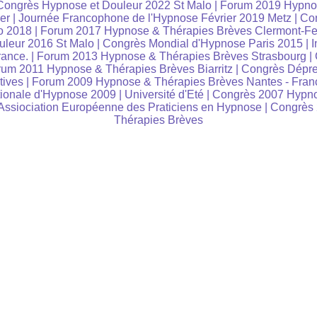
Congrès Hypnose et Douleur 2022 St Malo
|
Forum 2019 Hypno
er
|
Journée Francophone de l'Hypnose Février 2019 Metz
|
Co
o 2018
|
Forum 2017 Hypnose & Thérapies Brèves Clermont-Fe
leur 2016 St Malo
|
Congrès Mondial d'Hypnose Paris 2015
|
I
rance.
|
Forum 2013 Hypnose & Thérapies Brèves Strasbourg
|
um 2011 Hypnose & Thérapies Brèves Biarritz
|
Congrès Dépre
tives
|
Forum 2009 Hypnose & Thérapies Brèves Nantes - Fran
tionale d'Hypnose 2009
|
Université d'Eté
|
Congrès 2007 Hypno
ssiociation Européenne des Praticiens en Hypnose
|
Congrès
Thérapies Brèves