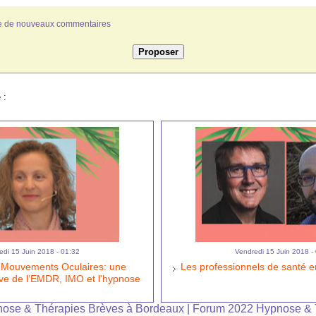
ivée de nouveaux commentaires
 :
edi 15 Juin 2018 - 01:32
Vendredi 15 Juin 2018 -
s Mouvements Oculaires: une
Les professionnels de santé e
tive de l’EMDR, IMO et l'hypnose
ose & Thérapies Brèves à Bordeaux
|
Forum 2022 Hypnose & 