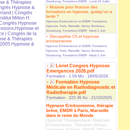
se & Thérapies
Strasbourg. Formations EMDR
- Lundi 20 Juillet
Mutavie pour financer des
ngrès Hypnose &
formations en hypnose, quelqu'un a
rrand
|
Congrès
tenté ?
nstitut Milton H.
Hypnose Ericksonienne et EMDR: Formations
Congrès Hypnose
Hypnose, Paris, Marseille, Nancy, Bordeaux,
ssions,Hypnose et
Strasbourg. Formations EMDR
- Mardi 2 Juin
ce
|
Congrès de la
Discopathie C5 et hypnose
se & Thérapies
ericksonienne
 2005 Hypnose &
Hypnose Ericksonienne et EMDR: Formations
Hypnose, Paris, Marseille, Nancy, Bordeaux,
Strasbourg. Formations EMDR
- Mardi 2 Juin
Livret Congres Hypnose
Emergences 2026.pdf
Formation
- 1.59 Mo
- 18/05/2026
Formation Hypnose
Médicale en Radiodiagnostic et
Radiotherapie.pdf
Formation
- 223.36 Ko
- 21/10/2025
Hypnose Ericksonienne, thérapie
brève, EMDR à Paris, Marseille
dans le reste du Monde
Hypnose Thérapeutique, Médicale,
Ericksonienne, Thérapies Brèves
Orientées Solution, EMDR, IMO sur