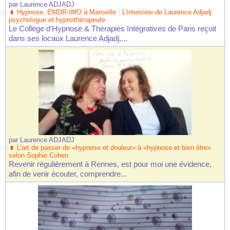
par
Laurence ADJADJ
Hypnose, EMDR-IMO à Marseille : L'interview de Laurence Adjadj
psychologue et hypnothérapeute
Le Collège d'Hypnose & Thérapies Intégratives de Paris reçoit
dans ses locaux Laurence Adjadj,...
par
Laurence ADJADJ
L’art de passer de «hypnose et douleur» à «hypnose et bien être»
selon Sophie Cohen
Revenir régulièrement à Rennes, est pour moi une évidence,
afin de venir écouter, comprendre...