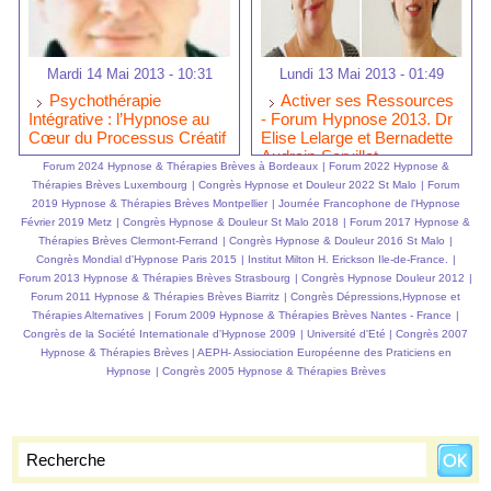
Mardi 14 Mai 2013 - 10:31
Lundi 13 Mai 2013 - 01:49
Psychothérapie
Activer ses Ressources
Intégrative : l’Hypnose au
- Forum Hypnose 2013. Dr
Cœur du Processus Créatif
Elise Lelarge et Bernadette
Audrain-Servillat
Forum 2024 Hypnose & Thérapies Brèves à Bordeaux
|
Forum 2022 Hypnose &
Thérapies Brèves Luxembourg
|
Congrès Hypnose et Douleur 2022 St Malo
|
Forum
2019 Hypnose & Thérapies Brèves Montpellier
|
Journée Francophone de l'Hypnose
Février 2019 Metz
|
Congrès Hypnose & Douleur St Malo 2018
|
Forum 2017 Hypnose &
Thérapies Brèves Clermont-Ferrand
|
Congrès Hypnose & Douleur 2016 St Malo
|
Congrès Mondial d'Hypnose Paris 2015
|
Institut Milton H. Erickson Ile-de-France.
|
Forum 2013 Hypnose & Thérapies Brèves Strasbourg
|
Congrès Hypnose Douleur 2012
|
Forum 2011 Hypnose & Thérapies Brèves Biarritz
|
Congrès Dépressions,Hypnose et
Thérapies Alternatives
|
Forum 2009 Hypnose & Thérapies Brèves Nantes - France
|
Congrès de la Société Internationale d'Hypnose 2009
|
Université d'Eté
|
Congrès 2007
Hypnose & Thérapies Brèves
|
AEPH- Assiociation Européenne des Praticiens en
Hypnose
|
Congrès 2005 Hypnose & Thérapies Brèves