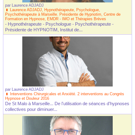
par
Laurence ADJADJ
Laurence ADJADJ, Hypnothérapeute, Psychologue,
Psychothérapeute à Marseille. Présidente de Hypnotim, Centre de
Formation en Hypnose, EMDR - IMO et Thérapies Brèves
- Hypnothérapeute - Psychologue - Psychothérapeute -
Présidente de HYPNOTIM, Institut de...
par
Laurence ADJADJ
Interventions Chirurgicales et Anxiété. 2 interventions au Congrès
Hypnose et Douleur 2016
De St Malo à Marseille... De l'utilisation de séances d'hypnoses
collectives pour diminuer...