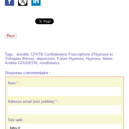
Tags
:
anxiété
,
CFHTB Confédération Francophone d'Hypnose et
Thérapies Brèves
,
depression
,
Forum Hypnose
,
Hypnose
,
Marie-
Andrée GOUGEON
,
mindfulness
Nouveau commentaire :
Nom * :
Adresse email (non publiée) * :
Site web :