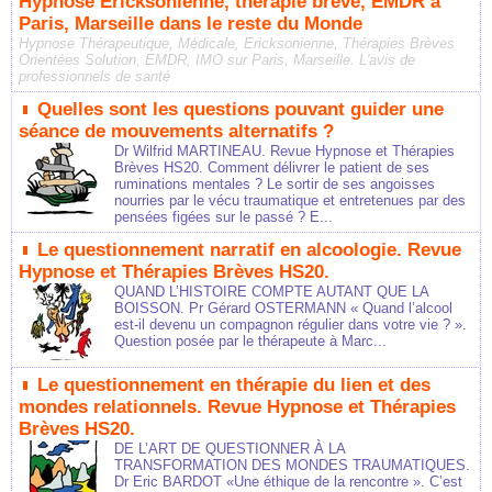
Hypnose Ericksonienne, thérapie brève, EMDR à
Paris, Marseille dans le reste du Monde
Hypnose Thérapeutique, Médicale, Ericksonienne, Thérapies Brèves
Orientées Solution, EMDR, IMO sur Paris, Marseille. L'avis de
professionnels de santé
Quelles sont les questions pouvant guider une
séance de mouvements alternatifs ?
Dr Wilfrid MARTINEAU. Revue Hypnose et Thérapies
Brèves HS20. Comment délivrer le patient de ses
ruminations mentales ? Le sortir de ses angoisses
nourries par le vécu traumatique et entretenues par des
pensées figées sur le passé ? E...
Le questionnement narratif en alcoologie. Revue
Hypnose et Thérapies Brèves HS20.
QUAND L’HISTOIRE COMPTE AUTANT QUE LA
BOISSON. Pr Gérard OSTERMANN « Quand l’alcool
est-il devenu un compagnon régulier dans votre vie ? ».
Question posée par le thérapeute à Marc...
Le questionnement en thérapie du lien et des
mondes relationnels. Revue Hypnose et Thérapies
Brèves HS20.
DE L’ART DE QUESTIONNER À LA
TRANSFORMATION DES MONDES TRAUMATIQUES.
Dr Eric BARDOT «Une éthique de la rencontre ». C’est