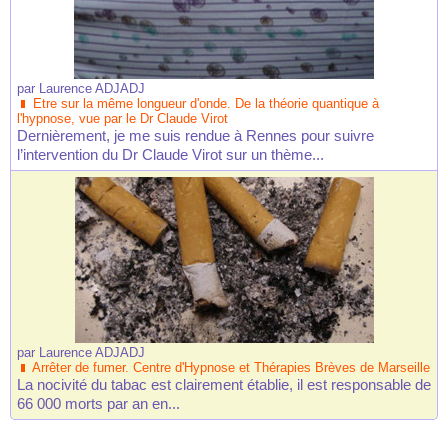
par
Laurence ADJADJ
Etre sur la même longueur d'onde. De la théorie quantique à
l'hypnose, vue par le Dr Claude Virot
Dernièrement, je me suis rendue à Rennes pour suivre
l’intervention du Dr Claude Virot sur un thème...
par
Laurence ADJADJ
Arrêter de fumer. Centre d'Hypnose et Thérapies Brèves de Marseille
La nocivité du tabac est clairement établie, il est responsable de
66 000 morts par an en...