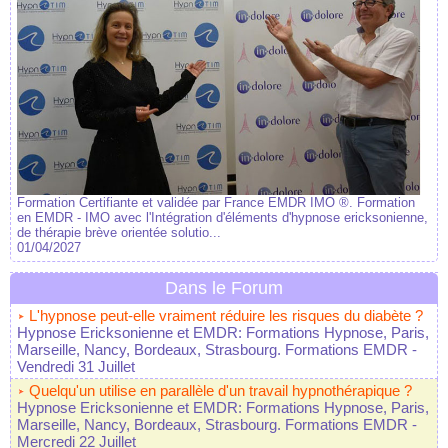
Formation Certifiante et validée par France EMDR IMO ®. Formation
en EMDR - IMO avec l'Intégration d'éléments d'hypnose ericksonienne,
de thérapie brève orientée solutio...
01/04/2027
Dans le Forum
L'hypnose peut-elle vraiment réduire les risques du diabète ?
Hypnose Ericksonienne et EMDR: Formations Hypnose, Paris,
Marseille, Nancy, Bordeaux, Strasbourg. Formations EMDR
-
Vendredi 31 Juillet
Quelqu'un utilise en parallèle d'un travail hypnothérapique ?
Hypnose Ericksonienne et EMDR: Formations Hypnose, Paris,
Marseille, Nancy, Bordeaux, Strasbourg. Formations EMDR
-
Mercredi 22 Juillet