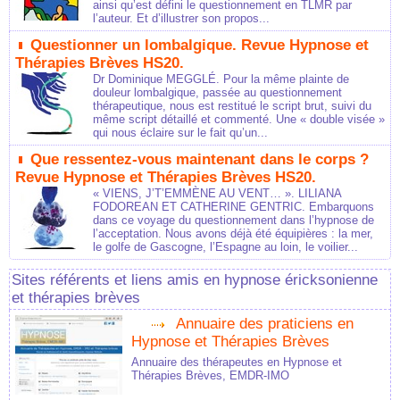
ainsi qu’est défini le questionnement en TLMR par
l’auteur. Et d’illustrer son propos...
Questionner un lombalgique. Revue Hypnose et
Thérapies Brèves HS20.
Dr Dominique MEGGLÉ. Pour la même plainte de
douleur lombalgique, passée au questionnement
thérapeutique, nous est restitué le script brut, suivi du
même script détaillé et commenté. Une « double visée »
qui nous éclaire sur le fait qu’un...
Que ressentez-vous maintenant dans le corps ?
Revue Hypnose et Thérapies Brèves HS20.
« VIENS, J’T’EMMÈNE AU VENT… ». LILIANA
FODOREAN ET CATHERINE GENTRIC. Embarquons
dans ce voyage du questionnement dans l’hypnose de
l’acceptation. Nous avons déjà été équipières : la mer,
le golfe de Gascogne, l’Espagne au loin, le voilier...
Sites référents et liens amis en hypnose éricksonienne
et thérapies brèves
Annuaire des praticiens en
Hypnose et Thérapies Brèves
Annuaire des thérapeutes en Hypnose et
Thérapies Brèves, EMDR-IMO