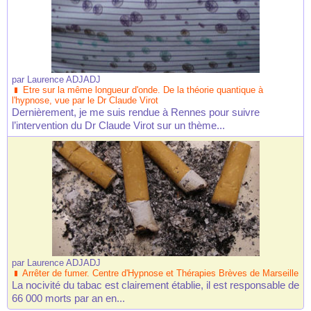
par
Laurence ADJADJ
Etre sur la même longueur d'onde. De la théorie quantique à
l'hypnose, vue par le Dr Claude Virot
Dernièrement, je me suis rendue à Rennes pour suivre
l’intervention du Dr Claude Virot sur un thème...
par
Laurence ADJADJ
Arrêter de fumer. Centre d'Hypnose et Thérapies Brèves de Marseille
La nocivité du tabac est clairement établie, il est responsable de
66 000 morts par an en...