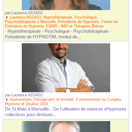
par
Laurence ADJADJ
Laurence ADJADJ, Hypnothérapeute, Psychologue,
Psychothérapeute à Marseille. Présidente de Hypnotim, Centre de
Formation en Hypnose, EMDR - IMO et Thérapies Brèves
- Hypnothérapeute - Psychologue - Psychothérapeute -
Présidente de HYPNOTIM, Institut de...
par
Laurence ADJADJ
Interventions Chirurgicales et Anxiété. 2 interventions au Congrès
Hypnose et Douleur 2016
De St Malo à Marseille... De l'utilisation de séances d'hypnoses
collectives pour diminuer...