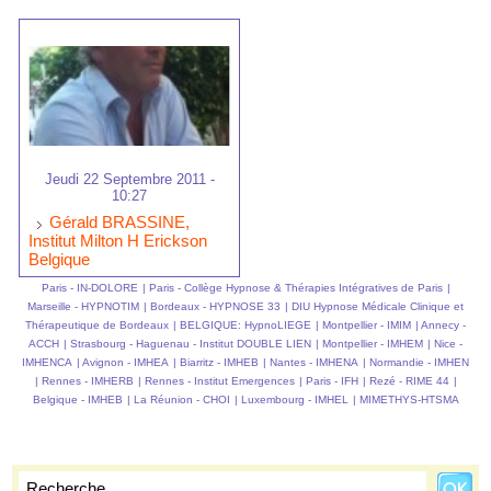
Jeudi 22 Septembre 2011 -
10:27
Gérald BRASSINE,
Institut Milton H Erickson
Belgique
Paris - IN-DOLORE
|
Paris - Collège Hypnose & Thérapies Intégratives de Paris
|
Marseille - HYPNOTIM
|
Bordeaux - HYPNOSE 33
|
DIU Hypnose Médicale Clinique et
Thérapeutique de Bordeaux
|
BELGIQUE: HypnoLIEGE
|
Montpellier - IMIM
|
Annecy -
ACCH
|
Strasbourg - Haguenau - Institut DOUBLE LIEN
|
Montpellier - IMHEM
|
Nice -
IMHENCA
|
Avignon - IMHEA
|
Biarritz - IMHEB
|
Nantes - IMHENA
|
Normandie - IMHEN
|
Rennes - IMHERB
|
Rennes - Institut Emergences
|
Paris - IFH
|
Rezé - RIME 44
|
Belgique - IMHEB
|
La Réunion - CHOI
|
Luxembourg - IMHEL
|
MIMETHYS-HTSMA