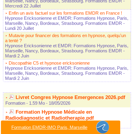
Marseille, Nancy, Bordeaux, Strasbourg. Formations EMDR
-
Mercredi 22 Juillet
Enfin un avis factuel sur les formations EMDR en France !
Hypnose Ericksonienne et EMDR: Formations Hypnose, Paris,
Marseille, Nancy, Bordeaux, Strasbourg. Formations EMDR
-
Lundi 20 Juillet
Mutavie pour financer des formations en hypnose, quelqu'un
a tenté ?
Hypnose Ericksonienne et EMDR: Formations Hypnose, Paris,
Marseille, Nancy, Bordeaux, Strasbourg. Formations EMDR
-
Mardi 2 Juin
Discopathie C5 et hypnose ericksonienne
Hypnose Ericksonienne et EMDR: Formations Hypnose, Paris,
Marseille, Nancy, Bordeaux, Strasbourg. Formations EMDR
-
Mardi 2 Juin
Livret Congres Hypnose Emergences 2026.pdf
Formation
- 1.59 Mo
- 18/05/2026
Formation Hypnose Médicale en
Radiodiagnostic et Radiotherapie.pdf
Formation
- 223.36 Ko
- 21/10/2025
Formation EMDR-IMO Paris, Marseille