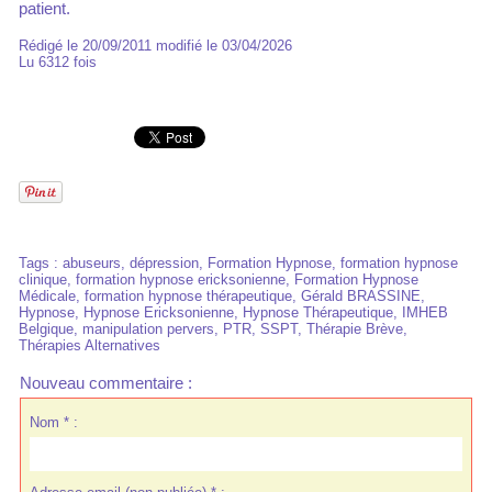
patient.
Rédigé le 20/09/2011 modifié le 03/04/2026
Lu 6312 fois
Tags
:
abuseurs
,
dépression
,
Formation Hypnose
,
formation hypnose
clinique
,
formation hypnose ericksonienne
,
Formation Hypnose
Médicale
,
formation hypnose thérapeutique
,
Gérald BRASSINE
,
Hypnose
,
Hypnose Ericksonienne
,
Hypnose Thérapeutique
,
IMHEB
Belgique
,
manipulation pervers
,
PTR
,
SSPT
,
Thérapie Brève
,
Thérapies Alternatives
Nouveau commentaire :
Nom * :