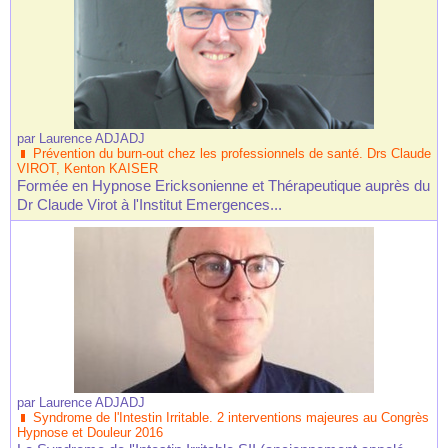
par
Laurence ADJADJ
Prévention du burn-out chez les professionnels de santé. Drs Claude
VIROT, Kenton KAISER
Formée en Hypnose Ericksonienne et Thérapeutique auprès du
Dr Claude Virot à l'Institut Emergences...
par
Laurence ADJADJ
Syndrome de l'Intestin Irritable. 2 interventions majeures au Congrès
Hypnose et Douleur 2016