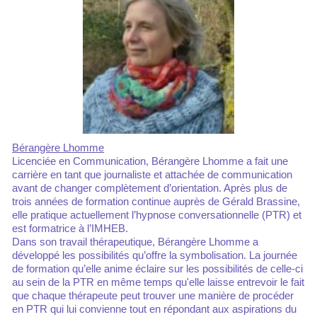
Bérangère Lhomme
Licenciée en Communication, Bérangère Lhomme a fait une
carrière en tant que journaliste et attachée de communication
avant de changer complètement d’orientation. Après plus de
trois années de formation continue auprès de Gérald Brassine,
elle pratique actuellement l’hypnose conversationnelle (PTR) et
est formatrice à l’IMHEB.
Dans son travail thérapeutique, Bérangère Lhomme a
développé les possibilités qu’offre la symbolisation. La journée
de formation qu’elle anime éclaire sur les possibilités de celle-ci
au sein de la PTR en même temps qu'elle laisse entrevoir le fait
que chaque thérapeute peut trouver une manière de procéder
en PTR qui lui convienne tout en répondant aux aspirations du