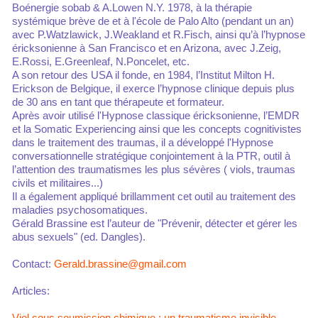
Boénergie sobab & A.Lowen N.Y. 1978, à la thérapie
systémique brève de et à l'école de Palo Alto (pendant un an)
avec P.Watzlawick, J.Weakland et R.Fisch, ainsi qu’à l’hypnose
éricksonienne à San Francisco et en Arizona, avec J.Zeig,
E.Rossi, E.Greenleaf, N.Poncelet, etc.
A son retour des USA il fonde, en 1984, l’Institut Milton H.
Erickson de Belgique, il exerce l’hypnose clinique depuis plus
de 30 ans en tant que thérapeute et formateur.
Après avoir utilisé l'Hypnose classique éricksonienne, l’EMDR
et la Somatic Experiencing ainsi que les concepts cognitivistes
dans le traitement des traumas, il a développé l'Hypnose
conversationnelle stratégique conjointement à la PTR, outil à
l’attention des traumatismes les plus sévères ( viols, traumas
civils et militaires...)
Il a également appliqué brillamment cet outil au traitement des
maladies psychosomatiques.
Gérald Brassine est l’auteur de "Prévenir, détecter et gérer les
abus sexuels" (ed. Dangles).
Contact:
Gerald.brassine@gmail.com
Articles:
Viol sous soumission chimique : un traumatisme invisible,