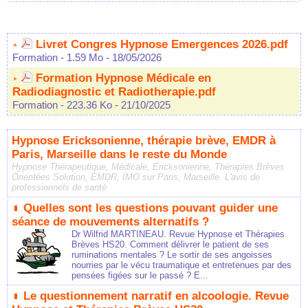
Livret Congres Hypnose Emergences 2026.pdf
Formation
- 1.59 Mo
- 18/05/2026
Formation Hypnose Médicale en
Radiodiagnostic et Radiotherapie.pdf
Formation
- 223.36 Ko
- 21/10/2025
Hypnose Ericksonienne, thérapie brève, EMDR à
Paris, Marseille dans le reste du Monde
Hypnose Thérapeutique, Médicale, Ericksonienne, Thérapies Brèves
Orientées Solution, EMDR, IMO sur Paris, Marseille. L'avis de
professionnels de santé
Quelles sont les questions pouvant guider une
séance de mouvements alternatifs ?
Dr Wilfrid MARTINEAU. Revue Hypnose et Thérapies
Brèves HS20. Comment délivrer le patient de ses
ruminations mentales ? Le sortir de ses angoisses
nourries par le vécu traumatique et entretenues par des
pensées figées sur le passé ? E...
Le questionnement narratif en alcoologie. Revue