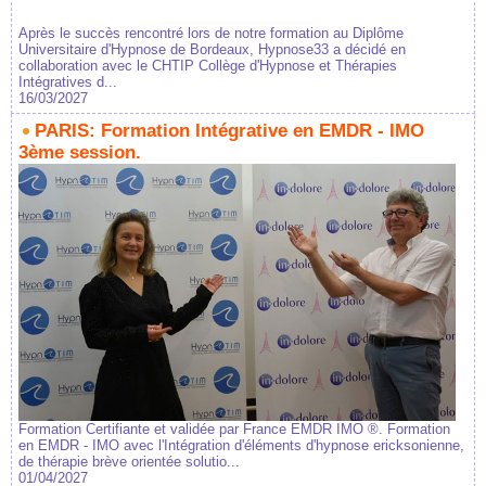
Après le succès rencontré lors de notre formation au Diplôme
Universitaire d'Hypnose de Bordeaux, Hypnose33 a décidé en
collaboration avec le CHTIP Collège d'Hypnose et Thérapies
Intégratives d...
16/03/2027
PARIS: Formation Intégrative en EMDR - IMO
3ème session.
Formation Certifiante et validée par France EMDR IMO ®. Formation
en EMDR - IMO avec l'Intégration d'éléments d'hypnose ericksonienne,
de thérapie brève orientée solutio...
01/04/2027