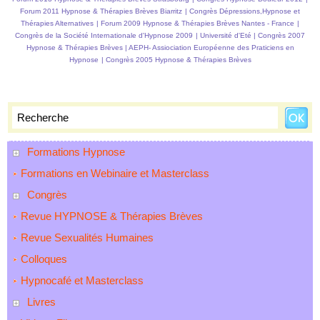
Forum 2011 Hypnose & Thérapies Brèves Biarritz
|
Congrès Dépressions,Hypnose et
Thérapies Alternatives
|
Forum 2009 Hypnose & Thérapies Brèves Nantes - France
|
Congrès de la Société Internationale d'Hypnose 2009
|
Université d'Eté
|
Congrès 2007
Hypnose & Thérapies Brèves
|
AEPH- Assiociation Européenne des Praticiens en
Hypnose
|
Congrès 2005 Hypnose & Thérapies Brèves
Formations Hypnose
Formations en Webinaire et Masterclass
Congrès
Revue HYPNOSE & Thérapies Brèves
Revue Sexualités Humaines
Colloques
Hypnocafé et Masterclass
Livres