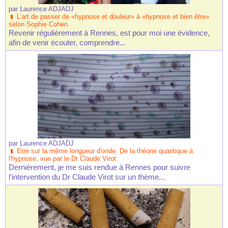
par
Laurence ADJADJ
L’art de passer de «hypnose et douleur» à «hypnose et bien être»
selon Sophie Cohen
Revenir régulièrement à Rennes, est pour moi une évidence,
afin de venir écouter, comprendre...
par
Laurence ADJADJ
Etre sur la même longueur d'onde. De la théorie quantique à
l'hypnose, vue par le Dr Claude Virot
Dernièrement, je me suis rendue à Rennes pour suivre
l’intervention du Dr Claude Virot sur un thème...