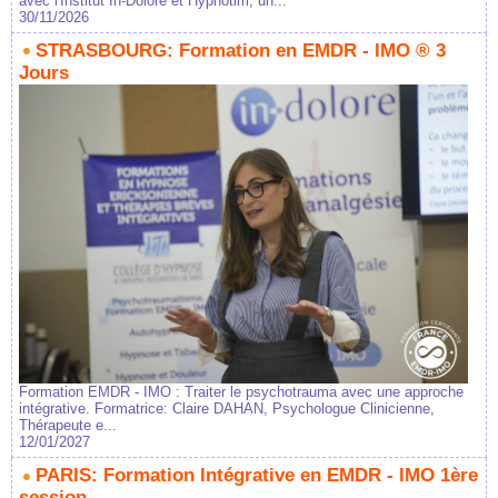
avec l'Institut In-Dolore et Hypnotim, un...
30/11/2026
STRASBOURG: Formation en EMDR - IMO ® 3
Jours
Formation EMDR - IMO : Traiter le psychotrauma avec une approche
intégrative. Formatrice: Claire DAHAN, Psychologue Clinicienne,
Thérapeute e...
12/01/2027
PARIS: Formation Intégrative en EMDR - IMO 1ère
session.