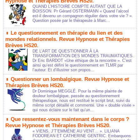
Hypnose et Thérapies Brèves HS20.
QUAND L’HISTOIRE COMPTE AUTANT QUE LA
BOISSON. Pr Gérard OSTERMANN « Quand l’alcool
est-il devenu un compagnon régulier dans votre vie ? ».
Question posée par le thérapeute à Marc...
Le questionnement en thérapie du lien et des
mondes relationnels. Revue Hypnose et Thérapies
Brèves HS20.
DE L’ART DE QUESTIONNER À LA
TRANSFORMATION DES MONDES TRAUMATIQUES.
Dr Eric BARDOT «Une éthique de la rencontre ». C’est
ainsi qu’est défini le questionnement en TLMR par
l’auteur. Et d’illustrer son propos...
Questionner un lombalgique. Revue Hypnose et
Thérapies Brèves HS20.
Dr Dominique MEGGLÉ. Pour la même plainte de
douleur lombalgique, passée au questionnement
thérapeutique, nous est restitué le script brut, suivi du
même script détaillé et commenté. Une « double visée »
qui nous éclaire sur le fait qu’un...
Que ressentez-vous maintenant dans le corps ?
Revue Hypnose et Thérapies Brèves HS20.
« VIENS, J’T’EMMÈNE AU VENT… ». LILIANA
FODOREAN ET CATHERINE GENTRIC. Embarquons