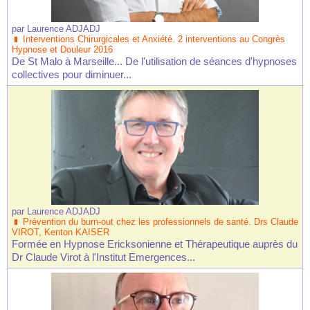
par
Laurence ADJADJ
Interventions Chirurgicales et Anxiété. 2 interventions au Congrès
Hypnose et Douleur 2016
De St Malo à Marseille... De l'utilisation de séances d'hypnoses
collectives pour diminuer...
par
Laurence ADJADJ
Prévention du burn-out chez les professionnels de santé. Drs Claude
VIROT, Kenton KAISER
Formée en Hypnose Ericksonienne et Thérapeutique auprès du
Dr Claude Virot à l'Institut Emergences...