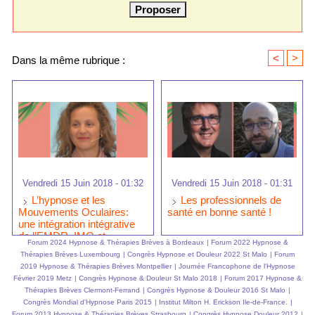
<
>
Dans la même rubrique :
Vendredi 15 Juin 2018 - 01:32
Vendredi 15 Juin 2018 - 01:31
L’hypnose et les
Les professionnels de
Mouvements Oculaires:
santé en bonne santé !
une intégration intégrative
de l’EMDR, IMO et
Forum 2024 Hypnose & Thérapies Brèves à Bordeaux
|
Forum 2022 Hypnose &
l'hypnose ericksonienne
Thérapies Brèves Luxembourg
|
Congrès Hypnose et Douleur 2022 St Malo
|
Forum
2019 Hypnose & Thérapies Brèves Montpellier
|
Journée Francophone de l'Hypnose
Février 2019 Metz
|
Congrès Hypnose & Douleur St Malo 2018
|
Forum 2017 Hypnose &
Thérapies Brèves Clermont-Ferrand
|
Congrès Hypnose & Douleur 2016 St Malo
|
Congrès Mondial d'Hypnose Paris 2015
|
Institut Milton H. Erickson Ile-de-France.
|
Forum 2013 Hypnose & Thérapies Brèves Strasbourg
|
Congrès Hypnose Douleur 2012
|