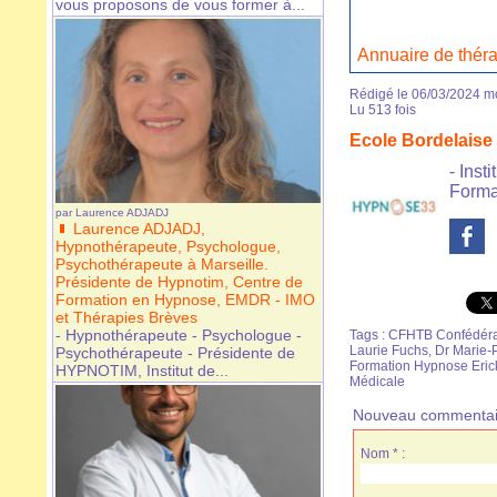
vous proposons de vous former à...
Annuaire de thé
Rédigé le 06/03/2024 mo
Lu 513 fois
Ecole Bordelai
- Ins
Forma
par
Laurence ADJADJ
Laurence ADJADJ,
Hypnothérapeute, Psychologue,
Psychothérapeute à Marseille.
Présidente de Hypnotim, Centre de
Formation en Hypnose, EMDR - IMO
et Thérapies Brèves
- Hypnothérapeute - Psychologue -
Tags
:
CFHTB Confédérat
Laurie Fuchs
,
Dr Marie-
Psychothérapeute - Présidente de
Formation Hypnose Eri
HYPNOTIM, Institut de...
Médicale
Nouveau commentai
Nom * :