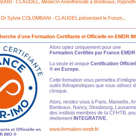
BANI - CLAUDEL, Médecin Anesthésiste à Bordeaux, Hypnoth
u
Dr Sylvie COLOMBANI - CLAUDEL présentant le Forum...
cherche d’une Formation Certifiante et Officielle en EMDR I
Alors optez uniquement pour une
Formation Certifiée par France EMDR
La seule et unique
Certification Offici
® en Europe.
Cette formation vous permettra d’intégrer
outils thérapeutiques que vous utilisez 
clinique.
Alors, rendez-vous à Paris, Marseille, An
Bordeaux, Nancy, Strasbourg, Lausanne
des instituts membres de la CFHTB, pou
réellement
INTEGRATIVE
.
www.formation-emdr.fr/
ante et Officielle en
R IMO ®