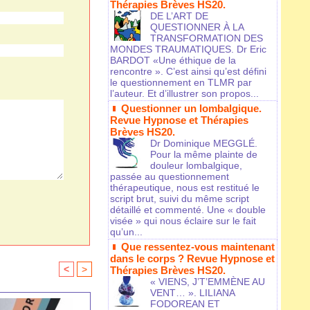
Thérapies Brèves HS20.
DE L’ART DE
QUESTIONNER À LA
TRANSFORMATION DES
MONDES TRAUMATIQUES. Dr Eric
BARDOT «Une éthique de la
rencontre ». C’est ainsi qu’est défini
le questionnement en TLMR par
l’auteur. Et d’illustrer son propos...
Questionner un lombalgique.
Revue Hypnose et Thérapies
Brèves HS20.
Dr Dominique MEGGLÉ.
Pour la même plainte de
douleur lombalgique,
passée au questionnement
thérapeutique, nous est restitué le
script brut, suivi du même script
détaillé et commenté. Une « double
visée » qui nous éclaire sur le fait
qu’un...
Que ressentez-vous maintenant
dans le corps ? Revue Hypnose et
<
>
Thérapies Brèves HS20.
« VIENS, J’T’EMMÈNE AU
VENT… ». LILIANA
FODOREAN ET