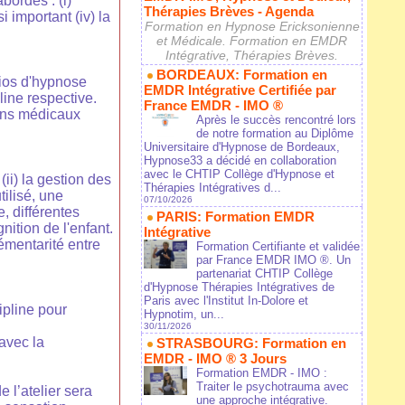
bordés : (i)
Thérapies Brèves - Agenda
si important (iv) la
Formation en Hypnose Ericksonienne
et Médicale. Formation en EMDR
Intégrative, Thérapies Brèves.
BORDEAUX: Formation en
rios d'hypnose
EMDR Intégrative Certifiée par
line respective.
France EMDR - IMO ®
oins médicaux
Après le succès rencontré lors
de notre formation au Diplôme
Universitaire d'Hypnose de Bordeaux,
Hypnose33 a décidé en collaboration
avec le CHTIP Collège d'Hypnose et
(ii) la gestion des
Thérapies Intégratives d...
tilisé, une
07/10/2026
, différentes
PARIS: Formation EMDR
nition de l'enfant.
Intégrative
lémentarité entre
Formation Certifiante et validée
par France EMDR IMO ®. Un
partenariat CHTIP Collège
d'Hypnose Thérapies Intégratives de
Paris avec l'Institut In-Dolore et
ipline pour
Hypnotim, un...
30/11/2026
avec la
STRASBOURG: Formation en
EMDR - IMO ® 3 Jours
Formation EMDR - IMO :
Traiter le psychotrauma avec
 l’atelier sera
une approche intégrative.