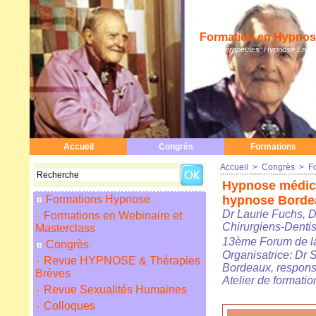
Formation en Hypnose
Hypnothérapeutes: Hypnose Erickso
Accueil
Congrès
Formations
Accueil
>
Congrès
>
F
Hypnose médical
Formations Hypnose
hypnose Borde
Dr Laurie Fuchs, D
Formations en Webinaire et
Chirurgiens-Denti
Masterclass
13ème Forum de l
Congrès
Organisatrice: Dr
Revue HYPNOSE & Thérapies
Bordeaux, respons
Brèves
Atelier de formatio
Revue Sexualités Humaines
Colloques