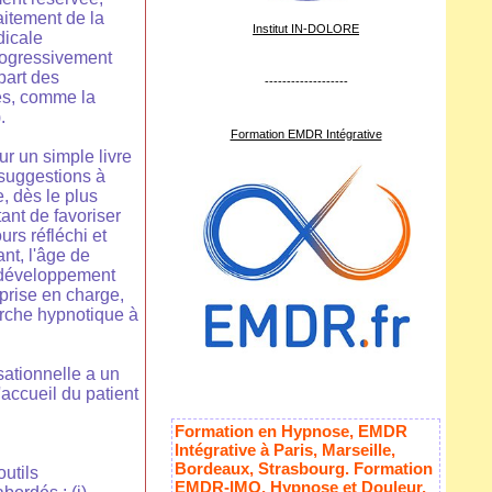
aitement de la
Institut IN-DOLORE
dicale
rogressivement
part des
-------------------
ues, comme la
.
Formation EMDR Intégrative
r un simple livre
 suggestions à
e, dès le plus
tant de favoriser
urs réfléchi et
nt, l'âge de
n développement
 prise en charge,
che hypnotique à
ationnelle a un
l'accueil du patient
Formation en Hypnose, EMDR
Intégrative à Paris, Marseille,
Bordeaux, Strasbourg. Formation
outils
EMDR-IMO, Hypnose et Douleur,