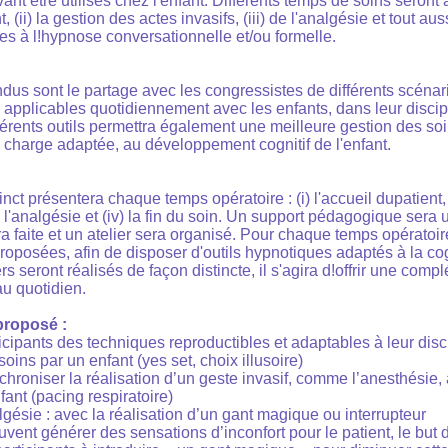
nt être utilisés chez l'enfant. Différents temps de soins seront a
t, (ii) la gestion des actes invasifs, (iii) de l'analgésie et tout aus
ces à l!hypnose conversationnelle et/ou formelle.
endus sont le partage avec les congressistes de différents scéna
 applicables quotidiennement avec les enfants, dans leur discip
fférents outils permettra également une meilleure gestion des s
 charge adaptée, au développement cognitif de l'enfant.
nct présentera chaque temps opératoire : (i) l'accueil dupatient, 
i) l'analgésie et (iv) la fin du soin. Un support pédagogique sera u
 faite et un atelier sera organisé. Pour chaque temps opératoire
roposées, afin de disposer d'outils hypnotiques adaptés à la cog
rs seront réalisés de façon distincte, il s'agira d!offrir une comp
au quotidien.
 proposé :
icipants des techniques reproductibles et adaptables à leur disc
soins par un enfant (yes set, choix illusoire)
hroniser la réalisation d’un geste invasif, comme l’anesthésie, 
nfant (pacing respiratoire)
lgésie : avec la réalisation d’un gant magique ou interrupteur
vent générer des sensations d’inconfort pour le patient, le but de