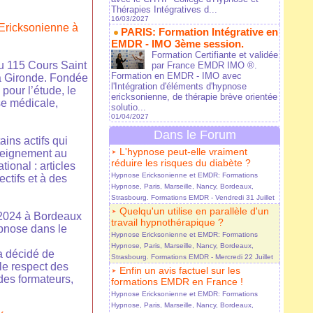
Thérapies Intégratives d...
16/03/2027
Ericksonienne à
PARIS: Formation Intégrative en
EMDR - IMO 3ème session.
Formation Certifiante et validée
u 115 Cours Saint
par France EMDR IMO ®.
Formation en EMDR - IMO avec
la Gironde. Fondée
l'Intégration d'éléments d'hypnose
our l’étude, le
ericksonienne, de thérapie brève orientée
ose médicale,
solutio...
01/04/2027
Dans le Forum
ins actifs qui
L'hypnose peut-elle vraiment
nseignement au
réduire les risques du diabète ?
ional : articles
Hypnose Ericksonienne et EMDR: Formations
ctifs et à des
Hypnose, Paris, Marseille, Nancy, Bordeaux,
Strasbourg. Formations EMDR
- Vendredi 31 Juillet
Quelqu'un utilise en parallèle d'un
2024 à Bordeaux
travail hypnothérapique ?
ypnose dans le
Hypnose Ericksonienne et EMDR: Formations
Hypnose, Paris, Marseille, Nancy, Bordeaux,
a décidé de
Strasbourg. Formations EMDR
- Mercredi 22 Juillet
le respect des
Enfin un avis factuel sur les
 des formateurs,
formations EMDR en France !
Hypnose Ericksonienne et EMDR: Formations
Hypnose, Paris, Marseille, Nancy, Bordeaux,