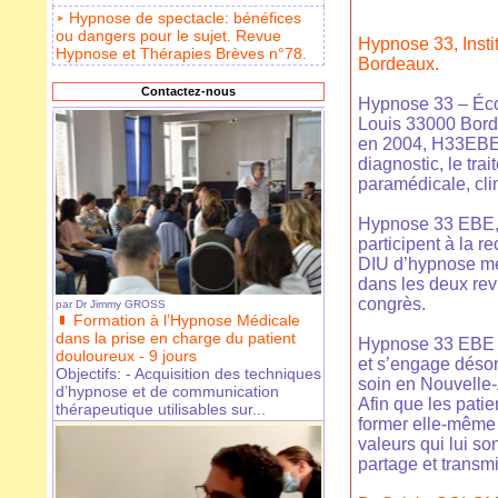
Hypnose de spectacle: bénéfices
ou dangers pour le sujet. Revue
Hypnose 33, Inst
Hypnose et Thérapies Brèves n°78.
Bordeaux.
Contactez-nous
Hypnose 33 – Écol
Louis 33000 Borde
en 2004, H33EBE 
diagnostic, le tra
paramédicale, cli
Hypnose 33 EBE, a
participent à la 
DIU d’hypnose méd
dans les deux revu
congrès.
par
Dr Jimmy GROSS
Formation à l’Hypnose Médicale
dans la prise en charge du patient
Hypnose 33 EBE 
douloureux - 9 jours
et s’engage désor
Objectifs: - Acquisition des techniques
soin en Nouvelle-
d’hypnose et de communication
Afin que les pati
thérapeutique utilisables sur...
former elle-même 
valeurs qui lui so
partage et transmi