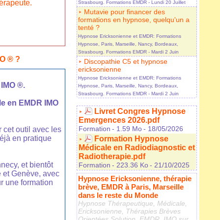
érapeute.
Strasbourg. Formations EMDR
- Lundi 20 Juillet
Mutavie pour financer des
formations en hypnose, quelqu'un a
tenté ?
Hypnose Ericksonienne et EMDR: Formations
Hypnose, Paris, Marseille, Nancy, Bordeaux,
Strasbourg. Formations EMDR
- Mardi 2 Juin
MO ® ?
Discopathie C5 et hypnose
ericksonienne
Hypnose Ericksonienne et EMDR: Formations
 IMO ®.
Hypnose, Paris, Marseille, Nancy, Bordeaux,
Strasbourg. Formations EMDR
- Mardi 2 Juin
elle en EMDR IMO
Livret Congres Hypnose
Emergences 2026.pdf
Formation
- 1.59 Mo
- 18/05/2026
 cet outil avec les
déjà en pratique
Formation Hypnose
Médicale en Radiodiagnostic et
Radiotherapie.pdf
necy, et bientôt
Formation
- 223.36 Ko
- 21/10/2025
 et Genève, avec
Hypnose Ericksonienne, thérapie
r une formation
brève, EMDR à Paris, Marseille
dans le reste du Monde
Hypnose Thérapeutique, Médicale,
Ericksonienne, Thérapies Brèves
Orientées Solution, EMDR, IMO sur