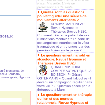
Paris, Marseille. L'avis de
professionnels de santé
Quelles sont les questions
pouvant guider une séance de
mouvements alternatifs ?
Dr Wilfrid MARTINEAU.
Revue Hypnose et
Thérapies Brèves HS20.
Comment délivrer le patient de ses
ordeaux,
ruminations mentales ? Le sortir de
ses angoisses nourries par le vécu
traumatique et entretenues par des
pensées figées sur le passé ? E...
Le questionnement narratif en
alcoologie. Revue Hypnose et
Thérapies Brèves HS20.
QUAND L’HISTOIRE
COMPTE AUTANT QUE LA
Boulé-Montpezat
,
Dr
ose à Bordeaux
,
BOISSON. Pr Gérard
pnoanalgésie
,
Hypnose
OSTERMANN « Quand l’alcool est-il
devenu un compagnon régulier dans
votre vie ? ». Question posée par le
thérapeute à Marc...
Le questionnement en thérapie
du lien et des mondes
relationnels. Revue Hypnose et