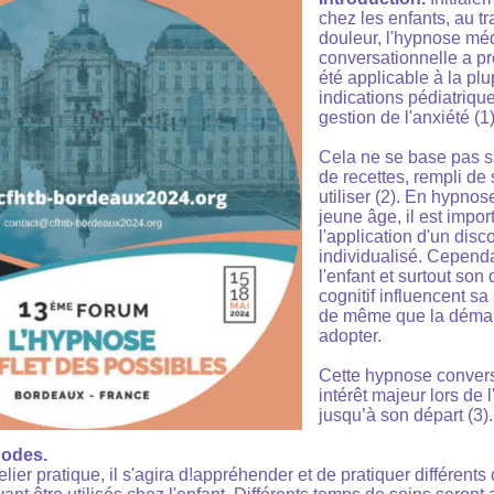
chez les enfants, au tr
douleur, l'hypnose mé
conversationnelle a p
été applicable à la plu
indications pédiatriq
gestion de l'anxiété (1)
Cela ne se base pas su
de recettes, rempli de
utiliser (2). En hypnos
jeune âge, il est impor
l'application d'un disco
individualisé. Cependa
l'enfant et surtout so
cognitif influencent sa
de même que la démar
adopter.
Cette hypnose convers
intérêt majeur lors de 
jusqu’à son départ (3).
hodes.
lier pratique, il s'agira d!appréhender et de pratiquer différents 