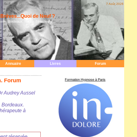
7 Août 2026
Brèves...Quoi de Neuf ?
eille, Bordeaux, Nancy, Strasbourg
Annuaire
Livres
Forum
in. Forum
Formation Hypnose à Paris
Dr Audrey Aussel
 à Bordeaux.
hérapeute à
ment réservée,