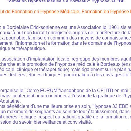
Formation Hypnose Médicale à Bordeaux: Hypnose 33 EBE
itut de Formation en Hypnose Médicale,
Formation en Hypnose 
e Bordelaise Ericksonienne est une Association loi 1901 sis a
aux, à but non lucratif enregistrée auprès de la préfecture de 
a pour objet la mise en commun des moyens de connaissance p
itement, l’information et la formation dans le domaine de l’hypn
nique et thérapeutique.
ssociation d’implantation locale, regroupe des membres aquita
recherche et la promotion de l’hypnose médicale à Bordeaux (e
icale, clinique et thérapeutique) mais également sur le plan nat
es dédiées, études cliniques, participation à des ouvrages colle
organise le 13ème FORUM francophone de la CFHTB en mai 
mais localement pour contribuer à l’essor de la pratique de l’h
Aquitaine.
ents bénéficient d'une meilleure prise en soin, Hypnose 33 EBE 
un maximum de soignants au sein de leur établissement, dans 
nt chères : éthique, respect du patient, qualité de la formation et
ssion du savoir, bienveillance et convivialité.