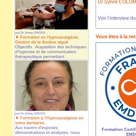
Dr Sylvie COLOM
Voir l'interview d
par
Dr Jimmy GROSS
Vous êtes à la re
Formation en Hypnoanalgésie,
Gestion de la douleur aiguë
Objectifs : Acquisition des techniques
d’hypnose et de communication
thérapeutique permettant...
par
Dr Jimmy GROSS
Formation à l’Hypnoanalgésie en
soins dentaires
Aux travers d'exposés,
Formation Certifi
démonstrations et analyses, nous
EMD