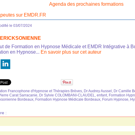
Agenda des prochaines formations
rapeutes sur EMDR.FR
difié le 03/07/2024
se ERICKSONIENNE
titut de Formation en Hypnose Médicale et EMDR Intégrative à B
tion en Hypnose...
En savoir plus sur cet auteur
ion Francophone d'Hypnose et Thérapies Brèves
,
Dr Audrey Aussel
,
Dr Camille 
Pierre Carat Sarracanie
,
Dr Sylvie COLOMBANI-CLAUDEL
,
enfant
,
Formation Hypn
cksonienne Bordeaux
,
Formation Hypnose Médicale Bordeaux
,
Forum Hypnose
,
Hy
re :