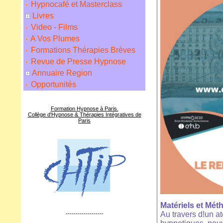
Hypnocafé et Masterclass
Livres
Video - Films
A Vos Plumes
Formations Thérapies Brèves
Revue de Presse Hypnose
Annuaire Region
Opportunités
Formation Hypnose à Paris.
Collège d'Hypnose & Thérapies Intégratives de
Paris
Matériels et Mét
Au travers d!un ate
-------------------