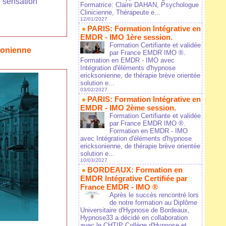
e sensation
Formatrice: Claire DAHAN, Psychologue
Clinicienne, Thérapeute e...
12/01/2027
PARIS: Formation Intégrative en
EMDR - IMO 1ère session.
Formation Certifiante et validée
sonienne
par France EMDR IMO ®.
Formation en EMDR - IMO avec
Intégration d'éléments d'hypnose
ericksonienne, de thérapie brève orientée
solution e...
03/02/2027
PARIS: Formation Intégrative en
EMDR - IMO 2ème session.
Formation Certifiante et validée
par France EMDR IMO ®.
Formation en EMDR - IMO
avec Intégration d'éléments d'hypnose
ericksonienne, de thérapie brève orientée
solution e...
10/03/2027
BORDEAUX: Formation en
EMDR Intégrative Certifiée par
France EMDR - IMO ®
Après le succès rencontré lors
de notre formation au Diplôme
Universitaire d'Hypnose de Bordeaux,
Hypnose33 a décidé en collaboration
avec le CHTIP Collège d'Hypnose et