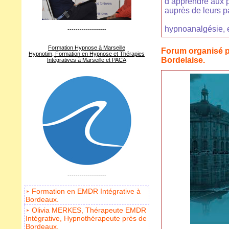
d’apprendre aux p
auprès de leurs pa
hypnoanalgésie, 
-------------------
Formation Hypnose à Marseille
Forum organisé p
Hypnotim, Formation en Hypnose et Thérapies
Bordelaise.
Intégratives à Marseille et PACA
-------------------
Formation en EMDR Intégrative à
Bordeaux.
Olivia MERKES, Thérapeute EMDR
Intégrative, Hypnothérapeute près de
Bordeaux.