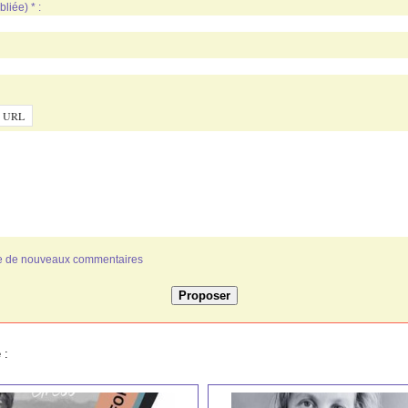
liée) * :
ivée de nouveaux commentaires
 :