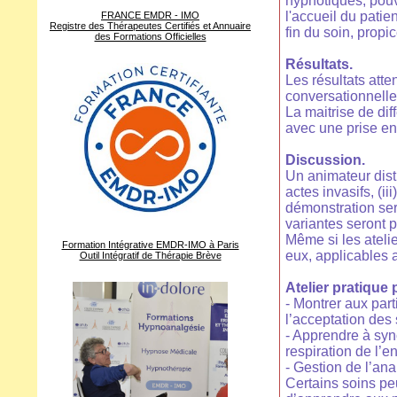
hypnotiques, pouva
l'accueil du patien
FRANCE EMDR - IMO
Registre des Thérapeutes Certifiés et Annuaire
fin du soin, propi
des Formations Officielles
Résultats.
Les résultats att
conversationnelle
La maitrise de di
avec une prise en
Discussion.
Un animateur disti
actes invasifs, (ii
démonstration sera
variantes seront p
Même si les atelie
Formation Intégrative EMDR-IMO à Paris
eux, applicables 
Outil Intégratif de Thérapie Brève
Atelier pratique
- Montrer aux part
l’acceptation des 
- Apprendre à sync
respiration de l’e
- Gestion de l’ana
Certains soins peu