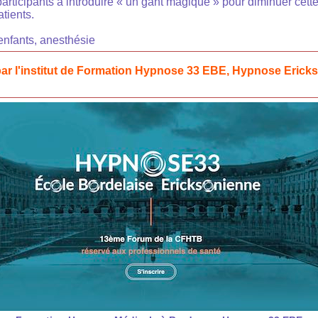
articipants à introduire « un gant magique » pour diminuer cett
tients.
enfants, anesthésie
ar l'institut de Formation Hypnose 33 EBE, Hypnose Erick