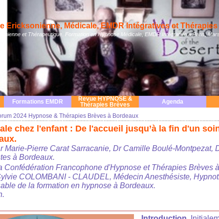
 Ericksonienne, Médicale, EMDR Intégratives et Thérapies 
nienne et Thérapeutique. Formation en Hypnose Médicale, EMDR Intégrative à Paris, Mars
Revue HYPNOSE &
Formations EMDR
Agenda
Thérapies Brèves
orum 2024 Hypnose & Thérapies Brèves à Bordeaux
e chez l'enfant : De l'accueil jusqu’à la fin d'un so
aux.
r Marie-Pierre Carat Sarracanie, Dr Camille Boulé-Montpezat, 
stes à Bordeaux.
a Confédération Francophone d'Hypnose et Thérapies Brèves
 Sylvie COLOMBANI - CLAUDEL, Médecin Anesthésiste, Hypnot
able de la formation en hypnose à Bordeaux.
n.
Introduction.
Initiale