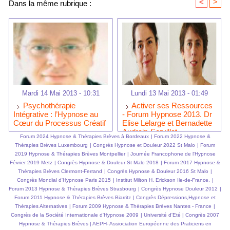
<
>
Dans la même rubrique :
Mardi 14 Mai 2013 - 10:31
Lundi 13 Mai 2013 - 01:49
Psychothérapie
Activer ses Ressources
Intégrative : l’Hypnose au
- Forum Hypnose 2013. Dr
Cœur du Processus Créatif
Elise Lelarge et Bernadette
Audrain-Servillat
Forum 2024 Hypnose & Thérapies Brèves à Bordeaux
|
Forum 2022 Hypnose &
Thérapies Brèves Luxembourg
|
Congrès Hypnose et Douleur 2022 St Malo
|
Forum
2019 Hypnose & Thérapies Brèves Montpellier
|
Journée Francophone de l'Hypnose
Février 2019 Metz
|
Congrès Hypnose & Douleur St Malo 2018
|
Forum 2017 Hypnose &
Thérapies Brèves Clermont-Ferrand
|
Congrès Hypnose & Douleur 2016 St Malo
|
Congrès Mondial d'Hypnose Paris 2015
|
Institut Milton H. Erickson Ile-de-France.
|
Forum 2013 Hypnose & Thérapies Brèves Strasbourg
|
Congrès Hypnose Douleur 2012
|
Forum 2011 Hypnose & Thérapies Brèves Biarritz
|
Congrès Dépressions,Hypnose et
Thérapies Alternatives
|
Forum 2009 Hypnose & Thérapies Brèves Nantes - France
|
Congrès de la Société Internationale d'Hypnose 2009
|
Université d'Eté
|
Congrès 2007
Hypnose & Thérapies Brèves
|
AEPH- Assiociation Européenne des Praticiens en