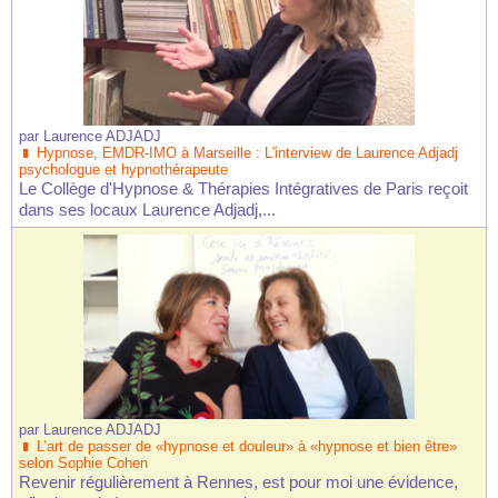
par
Laurence ADJADJ
Hypnose, EMDR-IMO à Marseille : L'interview de Laurence Adjadj
psychologue et hypnothérapeute
Le Collège d'Hypnose & Thérapies Intégratives de Paris reçoit
dans ses locaux Laurence Adjadj,...
par
Laurence ADJADJ
L’art de passer de «hypnose et douleur» à «hypnose et bien être»
selon Sophie Cohen
Revenir régulièrement à Rennes, est pour moi une évidence,