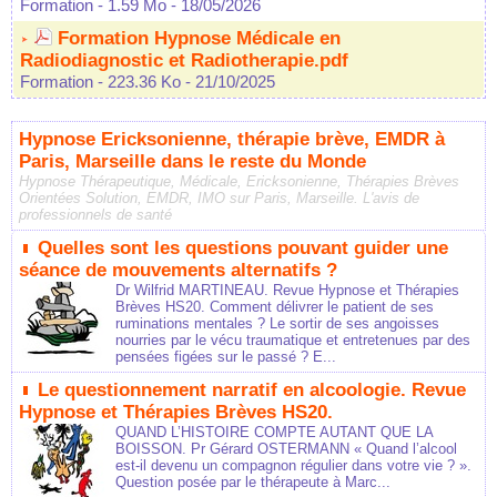
Formation
- 1.59 Mo
- 18/05/2026
Formation Hypnose Médicale en
Radiodiagnostic et Radiotherapie.pdf
Formation
- 223.36 Ko
- 21/10/2025
Hypnose Ericksonienne, thérapie brève, EMDR à
Paris, Marseille dans le reste du Monde
Hypnose Thérapeutique, Médicale, Ericksonienne, Thérapies Brèves
Orientées Solution, EMDR, IMO sur Paris, Marseille. L'avis de
professionnels de santé
Quelles sont les questions pouvant guider une
séance de mouvements alternatifs ?
Dr Wilfrid MARTINEAU. Revue Hypnose et Thérapies
Brèves HS20. Comment délivrer le patient de ses
ruminations mentales ? Le sortir de ses angoisses
nourries par le vécu traumatique et entretenues par des
pensées figées sur le passé ? E...
Le questionnement narratif en alcoologie. Revue
Hypnose et Thérapies Brèves HS20.
QUAND L’HISTOIRE COMPTE AUTANT QUE LA
BOISSON. Pr Gérard OSTERMANN « Quand l’alcool
est-il devenu un compagnon régulier dans votre vie ? ».
Question posée par le thérapeute à Marc...