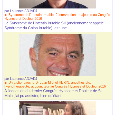
par
Laurence ADJADJ
Syndrome de l'Intestin Irritable. 2 interventions majeures au Congrès
Hypnose et Douleur 2016
Le Syndrome de l'Intestin Irritable SII (anciennement appelé
Syndrome du Colon Irritable), est une...
par
Laurence ADJADJ
Un atelier avec le Dr Jean-Michel HERIN, anesthésiste,
hypnothérapeute, acupuncteur au Congrès Hypnose et Douleur 2016
A l'occasion du dernier Congrès Hypnose et Douleur de St
Malo, j'ai pu assister, bien qu'étant...