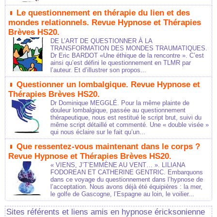
Le questionnement en thérapie du lien et des
mondes relationnels. Revue Hypnose et Thérapies
Brèves HS20.
DE L’ART DE QUESTIONNER À LA
TRANSFORMATION DES MONDES TRAUMATIQUES.
Dr Eric BARDOT «Une éthique de la rencontre ». C’est
ainsi qu’est défini le questionnement en TLMR par
l’auteur. Et d’illustrer son propos...
Questionner un lombalgique. Revue Hypnose et
Thérapies Brèves HS20.
Dr Dominique MEGGLÉ. Pour la même plainte de
douleur lombalgique, passée au questionnement
thérapeutique, nous est restitué le script brut, suivi du
même script détaillé et commenté. Une « double visée »
qui nous éclaire sur le fait qu’un...
Que ressentez-vous maintenant dans le corps ?
Revue Hypnose et Thérapies Brèves HS20.
« VIENS, J’T’EMMÈNE AU VENT… ». LILIANA
FODOREAN ET CATHERINE GENTRIC. Embarquons
dans ce voyage du questionnement dans l’hypnose de
l’acceptation. Nous avons déjà été équipières : la mer,
le golfe de Gascogne, l’Espagne au loin, le voilier...
Sites référents et liens amis en hypnose éricksonienne