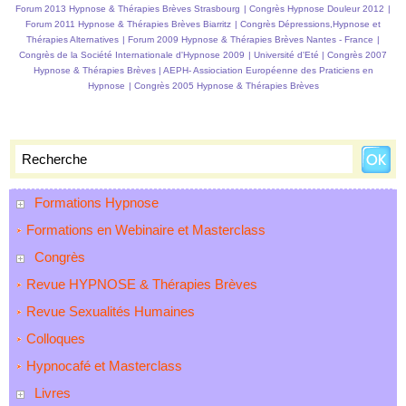
Forum 2013 Hypnose & Thérapies Brèves Strasbourg
|
Congrès Hypnose Douleur 2012
|
Forum 2011 Hypnose & Thérapies Brèves Biarritz
|
Congrès Dépressions,Hypnose et
Thérapies Alternatives
|
Forum 2009 Hypnose & Thérapies Brèves Nantes - France
|
Congrès de la Société Internationale d'Hypnose 2009
|
Université d'Eté
|
Congrès 2007
Hypnose & Thérapies Brèves
|
AEPH- Assiociation Européenne des Praticiens en
Hypnose
|
Congrès 2005 Hypnose & Thérapies Brèves
Formations Hypnose
Formations en Webinaire et Masterclass
Congrès
Revue HYPNOSE & Thérapies Brèves
Revue Sexualités Humaines
Colloques
Hypnocafé et Masterclass
Livres