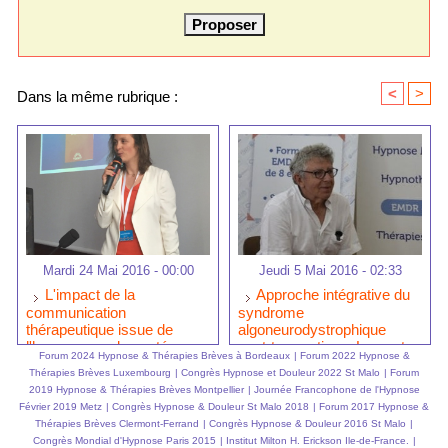
<
>
Dans la même rubrique :
Mardi 24 Mai 2016 - 00:00
Jeudi 5 Mai 2016 - 02:33
L'impact de la
Approche intégrative du
communication
syndrome
thérapeutique issue de
algoneurodystrophique
l'hypnose sur la santé
post-traumatique. Laurent
Forum 2024 Hypnose & Thérapies Brèves à Bordeaux
|
Forum 2022 Hypnose &
mentale du soignant, effet
GROSS au Congrès
Thérapies Brèves Luxembourg
|
Congrès Hypnose et Douleur 2022 St Malo
|
Forum
modérateur du burn-out.
Hypnose et Douleur
2019 Hypnose & Thérapies Brèves Montpellier
|
Journée Francophone de l'Hypnose
Laurence ADJADJ
Février 2019 Metz
|
Congrès Hypnose & Douleur St Malo 2018
|
Forum 2017 Hypnose &
Thérapies Brèves Clermont-Ferrand
|
Congrès Hypnose & Douleur 2016 St Malo
|
Congrès Mondial d'Hypnose Paris 2015
|
Institut Milton H. Erickson Ile-de-France.
|