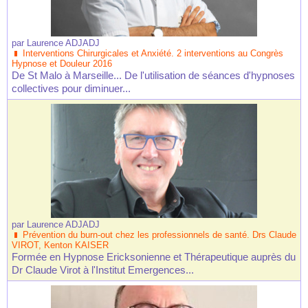
par
Laurence ADJADJ
Interventions Chirurgicales et Anxiété. 2 interventions au Congrès
Hypnose et Douleur 2016
De St Malo à Marseille... De l'utilisation de séances d'hypnoses
collectives pour diminuer...
par
Laurence ADJADJ
Prévention du burn-out chez les professionnels de santé. Drs Claude
VIROT, Kenton KAISER
Formée en Hypnose Ericksonienne et Thérapeutique auprès du
Dr Claude Virot à l'Institut Emergences...