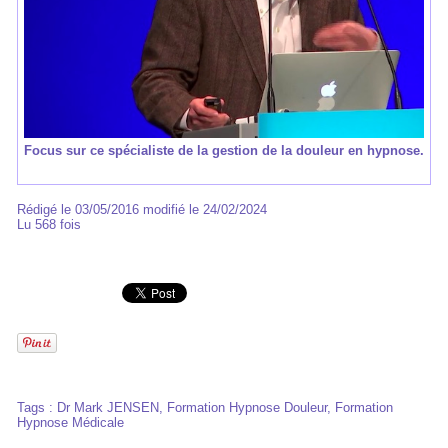
Focus sur ce spécialiste de la gestion de la douleur en hypnose.
Rédigé le 03/05/2016 modifié le 24/02/2024
Lu 568 fois
Tags
:
Dr Mark JENSEN
,
Formation Hypnose Douleur
,
Formation
Hypnose Médicale