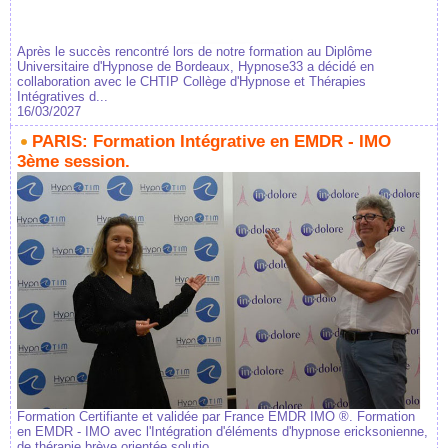
Après le succès rencontré lors de notre formation au Diplôme
Universitaire d'Hypnose de Bordeaux, Hypnose33 a décidé en
collaboration avec le CHTIP Collège d'Hypnose et Thérapies
Intégratives d...
16/03/2027
PARIS: Formation Intégrative en EMDR - IMO
3ème session.
Formation Certifiante et validée par France EMDR IMO ®. Formation
en EMDR - IMO avec l'Intégration d'éléments d'hypnose ericksonienne,
de thérapie brève orientée solutio...