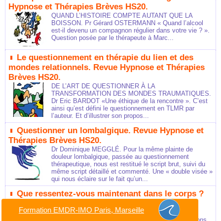
Hypnose et Thérapies Brèves HS20.
QUAND L’HISTOIRE COMPTE AUTANT QUE LA
BOISSON. Pr Gérard OSTERMANN « Quand l’alcool
est-il devenu un compagnon régulier dans votre vie ? ».
Question posée par le thérapeute à Marc...
Le questionnement en thérapie du lien et des
mondes relationnels. Revue Hypnose et Thérapies
Brèves HS20.
DE L’ART DE QUESTIONNER À LA
TRANSFORMATION DES MONDES TRAUMATIQUES.
Dr Eric BARDOT «Une éthique de la rencontre ». C’est
ainsi qu’est défini le questionnement en TLMR par
l’auteur. Et d’illustrer son propos...
Questionner un lombalgique. Revue Hypnose et
Thérapies Brèves HS20.
Dr Dominique MEGGLÉ. Pour la même plainte de
douleur lombalgique, passée au questionnement
thérapeutique, nous est restitué le script brut, suivi du
même script détaillé et commenté. Une « double visée »
qui nous éclaire sur le fait qu’un...
Que ressentez-vous maintenant dans le corps ?
Revue Hypnose et Thérapies Brèves HS20.
Formation EMDR-IMO Paris, Marseille
« VIENS, J’T’EMMÈNE AU VENT… ». LILIANA
FODOREAN ET CATHERINE GENTRIC. Embarquons