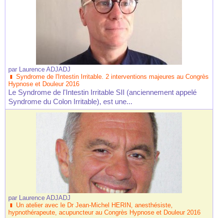
par
Laurence ADJADJ
Syndrome de l'Intestin Irritable. 2 interventions majeures au Congrès
Hypnose et Douleur 2016
Le Syndrome de l'Intestin Irritable SII (anciennement appelé
Syndrome du Colon Irritable), est une...
par
Laurence ADJADJ
Un atelier avec le Dr Jean-Michel HERIN, anesthésiste,
hypnothérapeute, acupuncteur au Congrès Hypnose et Douleur 2016