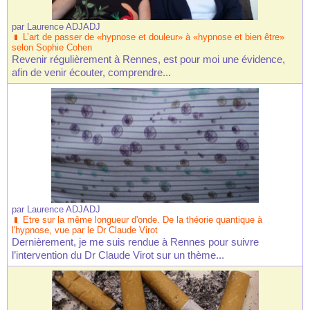
par
Laurence ADJADJ
L’art de passer de «hypnose et douleur» à «hypnose et bien être»
selon Sophie Cohen
Revenir régulièrement à Rennes, est pour moi une évidence,
afin de venir écouter, comprendre...
par
Laurence ADJADJ
Etre sur la même longueur d'onde. De la théorie quantique à
l'hypnose, vue par le Dr Claude Virot
Dernièrement, je me suis rendue à Rennes pour suivre
l’intervention du Dr Claude Virot sur un thème...