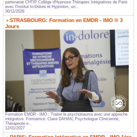
partenariat CHTIP Collège d'Hypnose Thérapies Intégratives de Paris
avec l'Institut In-Dolore et Hypnotim, un...
30/11/2026
STRASBOURG: Formation en EMDR - IMO ® 3
Jours
Formation EMDR - IMO : Traiter le psychotrauma avec une approche
intégrative. Formatrice: Claire DAHAN, Psychologue Clinicienne,
Thérapeute e...
12/01/2027