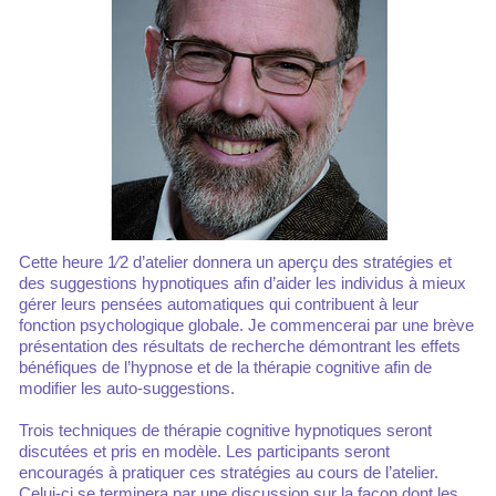
Cette heure 1⁄2 d’atelier donnera un aperçu des stratégies et
des suggestions hypnotiques afin d’aider les individus à mieux
gérer leurs pensées automatiques qui contribuent à leur
fonction psychologique globale. Je commencerai par une brève
présentation des résultats de recherche démontrant les effets
bénéfiques de l’hypnose et de la thérapie cognitive afin de
modifier les auto-suggestions.
Trois techniques de thérapie cognitive hypnotiques seront
discutées et pris en modèle. Les participants seront
encouragés à pratiquer ces stratégies au cours de l’atelier.
Celui-ci se terminera par une discussion sur la façon dont les