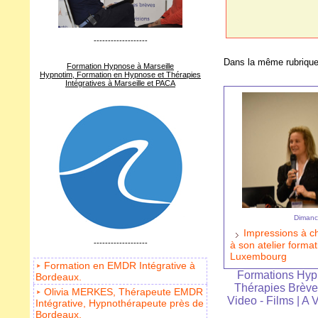
-------------------
Dans la même rubrique
Formation Hypnose à Marseille
Hypnotim, Formation en Hypnose et Thérapies
Intégratives à Marseille et PACA
Dimanch
Impressions à c
-------------------
à son atelier form
Luxembourg
Formation en EMDR Intégrative à
Formations Hy
Bordeaux.
Thérapies Brèv
Olivia MERKES, Thérapeute EMDR
Video - Films
|
A 
Intégrative, Hypnothérapeute près de
Bordeaux.