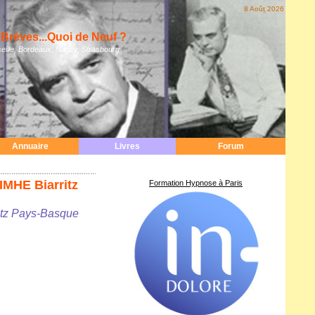
8 Août 2026
Brèves...Quoi de Neuf ?
eille, Bordeaux, Nancy, Strasbourg
Annuaire
Livres
Forum
IMHE Biarritz
Formation Hypnose à Paris
ritz Pays-Basque