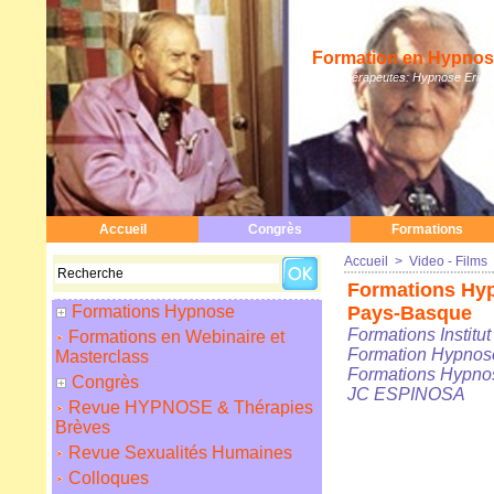
Formation en Hypnose
Hypnothérapeutes: Hypnose Erickso
Accueil
Congrès
Formations
Accueil
>
Video - Films
Formations Hypn
Formations Hypnose
Pays-Basque
Formations Institu
Formations en Webinaire et
Formation Hypnose
Masterclass
Formations Hypnos
Congrès
JC ESPINOSA
Revue HYPNOSE & Thérapies
Brèves
Revue Sexualités Humaines
Colloques