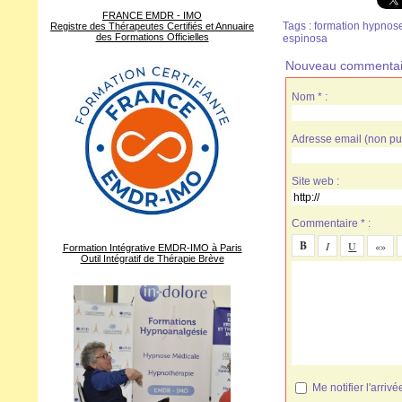
FRANCE EMDR - IMO
Tags
:
formation hypnose
Registre des Thérapeutes Certifiés et Annuaire
des Formations Officielles
espinosa
Nouveau commentai
Nom * :
Adresse email (non pub
Site web :
Commentaire * :
Formation Intégrative EMDR-IMO à Paris
Outil Intégratif de Thérapie Brève
Me notifier l'arr