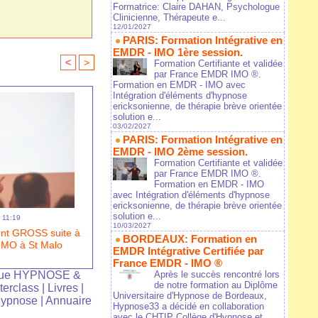
Formatrice: Claire DAHAN, Psychologue
Clinicienne, Thérapeute e...
12/01/2027
PARIS: Formation Intégrative en
EMDR - IMO 1ère session.
<
>
Formation Certifiante et validée
par France EMDR IMO ®.
Formation en EMDR - IMO avec
Intégration d'éléments d'hypnose
ericksonienne, de thérapie brève orientée
solution e...
03/02/2027
PARIS: Formation Intégrative en
EMDR - IMO 2ème session.
Formation Certifiante et validée
par France EMDR IMO ®.
Formation en EMDR - IMO
avec Intégration d'éléments d'hypnose
ericksonienne, de thérapie brève orientée
solution e...
- 11:19
10/03/2027
ent GROSS suite à
BORDEAUX: Formation en
 IMO à St Malo
EMDR Intégrative Certifiée par
France EMDR - IMO ®
ue HYPNOSE &
Après le succès rencontré lors
de notre formation au Diplôme
terclass
|
Livres
|
Universitaire d'Hypnose de Bordeaux,
Hypnose
|
Annuaire
Hypnose33 a décidé en collaboration
avec le CHTIP Collège d'Hypnose et