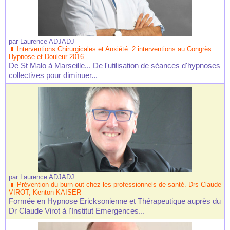
par
Laurence ADJADJ
Interventions Chirurgicales et Anxiété. 2 interventions au Congrès
Hypnose et Douleur 2016
De St Malo à Marseille... De l'utilisation de séances d'hypnoses
collectives pour diminuer...
par
Laurence ADJADJ
Prévention du burn-out chez les professionnels de santé. Drs Claude
VIROT, Kenton KAISER
Formée en Hypnose Ericksonienne et Thérapeutique auprès du
Dr Claude Virot à l'Institut Emergences...