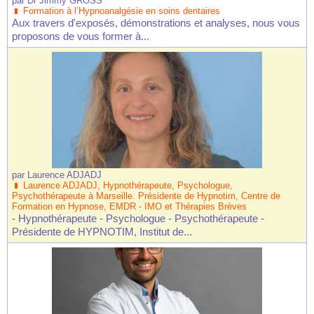
par
Dr Jimmy GROSS
Formation à l’Hypnoanalgésie en soins dentaires
Aux travers d'exposés, démonstrations et analyses, nous vous
proposons de vous former à...
par
Laurence ADJADJ
Laurence ADJADJ, Hypnothérapeute, Psychologue,
Psychothérapeute à Marseille. Présidente de Hypnotim, Centre de
Formation en Hypnose, EMDR - IMO et Thérapies Brèves
- Hypnothérapeute - Psychologue - Psychothérapeute -
Présidente de HYPNOTIM, Institut de...