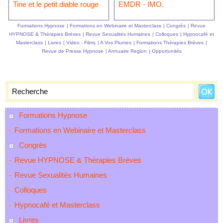
Tine et le petit diable rouge
EMDR - IMO.
Formations Hypnose
|
Formations en Webinaire et Masterclass
|
Congrès
|
Revue
HYPNOSE & Thérapies Brèves
|
Revue Sexualités Humaines
|
Colloques
|
Hypnocafé et
Masterclass
|
Livres
|
Video - Films
|
A Vos Plumes
|
Formations Thérapies Brèves
|
Revue de Presse Hypnose
|
Annuaire Region
|
Opportunités
Formations Hypnose
Formations en Webinaire et Masterclass
Congrès
Revue HYPNOSE & Thérapies Brèves
Revue Sexualités Humaines
Colloques
Hypnocafé et Masterclass
Livres