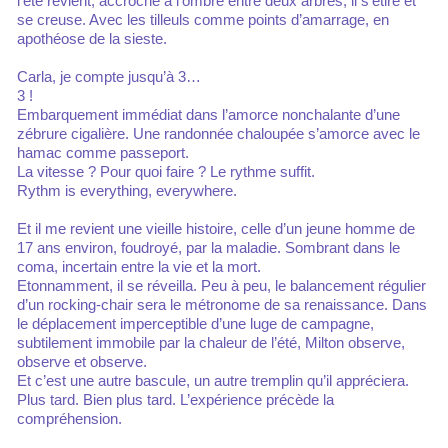
l’été revient, accroché à l’ombre entre deux arbres, il s’étire et
se creuse. Avec les tilleuls comme points d’amarrage, en
apothéose de la sieste.
Carla, je compte jusqu’à 3…
3 !
Embarquement immédiat dans l’amorce nonchalante d’une
zébrure cigalière. Une randonnée chaloupée s’amorce avec le
hamac comme passeport.
La vitesse ? Pour quoi faire ? Le rythme suffit.
Rythm is everything, everywhere.
Et il me revient une vieille histoire, celle d’un jeune homme de
17 ans environ, foudroyé, par la maladie. Sombrant dans le
coma, incertain entre la vie et la mort.
Etonnamment, il se réveilla. Peu à peu, le balancement régulier
d’un rocking-chair sera le métronome de sa renaissance. Dans
le déplacement imperceptible d’une luge de campagne,
subtilement immobile par la chaleur de l’été, Milton observe,
observe et observe.
Et c’est une autre bascule, un autre tremplin qu’il appréciera.
Plus tard. Bien plus tard. L’expérience précède la
compréhension.