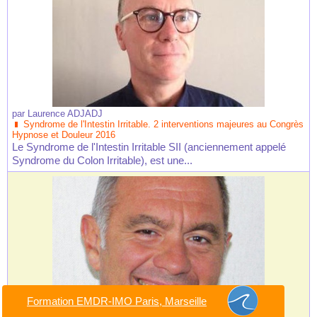
par
Laurence ADJADJ
Syndrome de l'Intestin Irritable. 2 interventions majeures au Congrès
Hypnose et Douleur 2016
Le Syndrome de l'Intestin Irritable SII (anciennement appelé
Syndrome du Colon Irritable), est une...
Formation EMDR-IMO Paris, Marseille
par
Laurence ADJADJ
Un atelier avec le Dr Jean-Michel HERIN, anesthésiste,