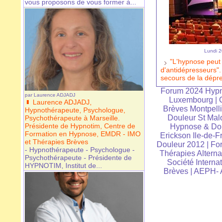
vous proposons de vous former à...
Lundi 2
"L'hypnose peut p
d'antidépresseurs"
secours de la dépr
Forum 2024 Hypn
par
Laurence ADJADJ
Luxembourg
|
Laurence ADJADJ,
Brèves Montpelli
Hypnothérapeute, Psychologue,
Douleur St Mal
Psychothérapeute à Marseille.
Présidente de Hypnotim, Centre de
Hypnose & Dou
Formation en Hypnose, EMDR - IMO
Erickson Ile-de-F
et Thérapies Brèves
Douleur 2012
|
For
- Hypnothérapeute - Psychologue -
Thérapies Alterna
Psychothérapeute - Présidente de
Société Interna
HYPNOTIM, Institut de...
Brèves
|
AEPH- A