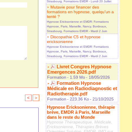
Strasbourg. Formations EMDR
- Lundi 20 Juillet
Mutavie pour financer des
formations en hypnose, quelqu'un a
tenté ?
Hypnose Ericksonienne et EMDR: Formations
Hypnose, Paris, Marseille, Nancy, Bordeaux,
Strasbourg. Formations EMDR
- Mardi 2 Juin
Discopathie C5 et hypnose
ericksonienne
Hypnose Ericksonienne et EMDR: Formations
Hypnose, Paris, Marseille, Nancy, Bordeaux,
Strasbourg. Formations EMDR
- Mardi 2 Juin
Livret Congres Hypnose
Emergences 2026.pdf
Formation
- 1.59 Mo
- 18/05/2026
Formation Hypnose
Médicale en Radiodiagnostic et
Radiotherapie.pdf
<
>
Formation
- 223.36 Ko
- 21/10/2025
Hypnose Ericksonienne, thérapie
brève, EMDR à Paris, Marseille
dans le reste du Monde
Hypnose Thérapeutique, Médicale,
Ericksonienne, Thérapies Brèves
Orientées Solution, EMDR, IMO sur