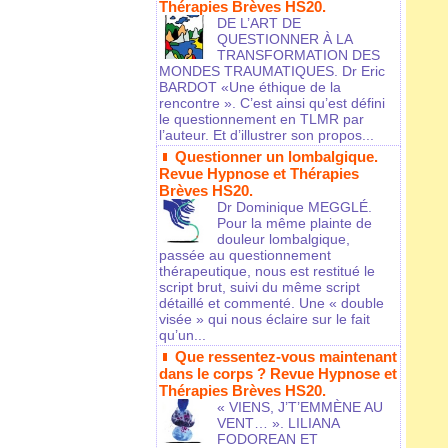
Thérapies Brèves HS20.
DE L’ART DE
QUESTIONNER À LA
TRANSFORMATION DES
MONDES TRAUMATIQUES. Dr Eric
BARDOT «Une éthique de la
rencontre ». C’est ainsi qu’est défini
le questionnement en TLMR par
l’auteur. Et d’illustrer son propos...
Questionner un lombalgique.
Revue Hypnose et Thérapies
Brèves HS20.
Dr Dominique MEGGLÉ.
Pour la même plainte de
douleur lombalgique,
passée au questionnement
thérapeutique, nous est restitué le
script brut, suivi du même script
détaillé et commenté. Une « double
visée » qui nous éclaire sur le fait
qu’un...
Que ressentez-vous maintenant
dans le corps ? Revue Hypnose et
Thérapies Brèves HS20.
« VIENS, J’T’EMMÈNE AU
VENT… ». LILIANA
FODOREAN ET