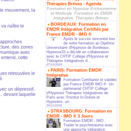
Thérapies Brèves - Agenda
Formation en Hypnose Ericksonienne
 le mouvement, la
et Médicale. Formation en EMDR
Intégrative, Thérapies Brèves.
BORDEAUX: Formation en
 va naître le
EMDR Intégrative Certifiée par
France EMDR - IMO ®
Après le succès rencontré lors
s approches
de notre formation au Diplôme
cture, des zones
Universitaire d'Hypnose de Bordeaux,
Hypnose33 a décidé en collaboration
 dynamique avec
avec le CHTIP Collège d'Hypnose et
 entend, cette
Thérapies Intégratives d...
07/10/2026
PARIS: Formation EMDR
ues retrouvées le
Intégrative
é.
Formation Certifiante et validée
par France EMDR IMO ®. Un
partenariat CHTIP Collège
vec un dépressif,
d'Hypnose Thérapies Intégratives de
… devant laquelle
Paris avec l'Institut In-Dolore et
Hypnotim, un...
30/11/2026
STRASBOURG: Formation en
EMDR - IMO ® 3 Jours
Formation EMDR - IMO :
Traiter le psychotrauma avec
une approche intégrative.