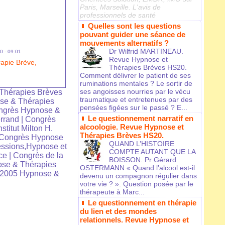
Paris, Marseille. L'avis de
professionnels de santé
Quelles sont les questions
pouvant guider une séance de
mouvements alternatifs ?
Dr Wilfrid MARTINEAU.
0 - 09:01
Revue Hypnose et
apie Brève,
Thérapies Brèves HS20.
Comment délivrer le patient de ses
ruminations mentales ? Le sortir de
ses angoisses nourries par le vécu
Thérapies Brèves
traumatique et entretenues par des
se & Thérapies
pensées figées sur le passé ? E...
ngrès Hypnose &
Le questionnement narratif en
rrand
|
Congrès
alcoologie. Revue Hypnose et
nstitut Milton H.
Thérapies Brèves HS20.
Congrès Hypnose
QUAND L’HISTOIRE
ssions,Hypnose et
COMPTE AUTANT QUE LA
ce
|
Congrès de la
BOISSON. Pr Gérard
se & Thérapies
OSTERMANN « Quand l’alcool est-il
 2005 Hypnose &
devenu un compagnon régulier dans
votre vie ? ». Question posée par le
thérapeute à Marc...
Le questionnement en thérapie
du lien et des mondes
relationnels. Revue Hypnose et