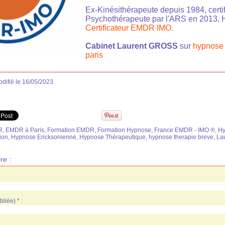
Ex-Kinésithérapeute depuis 1984, certif
Psychothérapeute par l'ARS en 2013, 
Certificateur EMDR IMO
.
Cabinet Laurent GROSS
sur
hypnose 
paris
difié le 16/05/2023
R
,
EMDR à Paris
,
Formation EMDR
,
Formation Hypnose
,
France EMDR - IMO ®
,
Hy
ion
,
Hypnose Ericksonienne
,
Hypnose Thérapeutique
,
hypnose therapie breve
,
La
re :
liée) * :