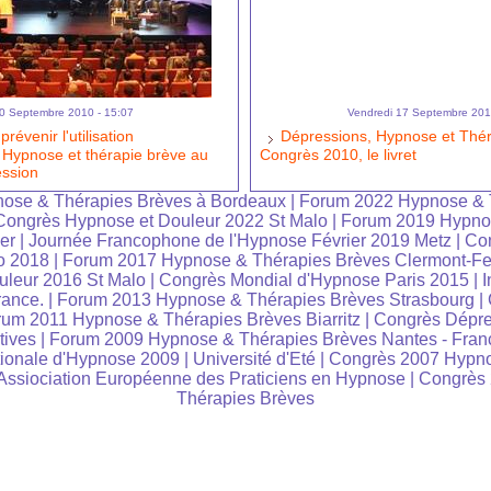
0 Septembre 2010 - 15:07
Vendredi 17 Septembre 201
révenir l'utilisation
Dépressions, Hypnose et Thér
. Hypnose et thérapie brève au
Congrès 2010, le livret
ession
ose & Thérapies Brèves à Bordeaux
|
Forum 2022 Hypnose & 
Congrès Hypnose et Douleur 2022 St Malo
|
Forum 2019 Hypno
er
|
Journée Francophone de l'Hypnose Février 2019 Metz
|
Co
o 2018
|
Forum 2017 Hypnose & Thérapies Brèves Clermont-Fe
leur 2016 St Malo
|
Congrès Mondial d'Hypnose Paris 2015
|
I
rance.
|
Forum 2013 Hypnose & Thérapies Brèves Strasbourg
|
um 2011 Hypnose & Thérapies Brèves Biarritz
|
Congrès Dépre
tives
|
Forum 2009 Hypnose & Thérapies Brèves Nantes - Fran
tionale d'Hypnose 2009
|
Université d'Eté
|
Congrès 2007 Hypno
ssiociation Européenne des Praticiens en Hypnose
|
Congrès
Thérapies Brèves