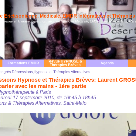
 Ericksonienne, Médicale, EMDR Intégratives et Thérapies 
nienne et Thérapeutique. Formation en Hypnose Médicale, EMDR Intégrative à Paris, Mars
Revue HYPNOSE &
Formations EMDR
Agenda
Thérapies Brèves
ongrès Dépressions,Hypnose et Thérapies Alternatives
sions Hypnose et Thérapies Brèves: Laurent GROS
parler avec les mains - 1ère partie
ypnothérapeute à Paris
endredi 17 septembre 2010, de 16h45 à 18h45
ns & Thérapies Alternatives. Saint-Malo