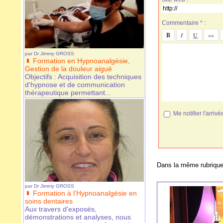
Commentaire * :
par
Dr Jimmy GROSS
Formation en Hypnoanalgésie,
Gestion de la douleur aiguë
Objectifs : Acquisition des techniques
d’hypnose et de communication
thérapeutique permettant...
Me notifier l'arr
Dans la même rubrique
par
Dr Jimmy GROSS
Formation à l’Hypnoanalgésie en
soins dentaires
Aux travers d'exposés,
démonstrations et analyses, nous