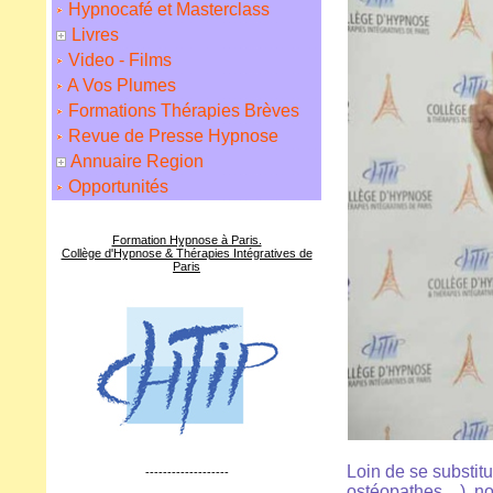
Hypnocafé et Masterclass
Livres
Video - Films
A Vos Plumes
Formations Thérapies Brèves
Revue de Presse Hypnose
Annuaire Region
Opportunités
Formation Hypnose à Paris.
Collège d'Hypnose & Thérapies Intégratives de
Paris
Loin de se substit
-------------------
ostéopathes…), nou