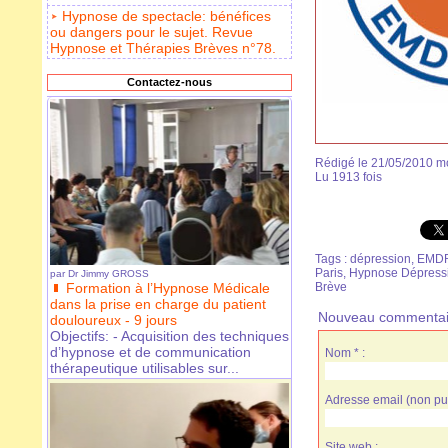
Hypnose de spectacle: bénéfices
ou dangers pour le sujet. Revue
Hypnose et Thérapies Brèves n°78.
Contactez-nous
Rédigé le 21/05/2010 mo
Lu 1913 fois
Tags
:
dépression
,
EMD
Paris
,
Hypnose Dépress
par
Dr Jimmy GROSS
Formation à l’Hypnose Médicale
Brève
dans la prise en charge du patient
Nouveau commentai
douloureux - 9 jours
Objectifs: - Acquisition des techniques
d’hypnose et de communication
Nom * :
thérapeutique utilisables sur...
Adresse email (non pub
Site web :