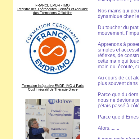
FRANCE EMDR - IMO
Registre des Thérapeutes Certifiés et Annuaire
Nos mains qui peuv
des Formations Officielles
dynamique chez le
Du toucher du prati
mouvement, l’impuls
Apprenons à poser 
simples et accessi
réflexes, de const
cette main qui touc
main qui écoute, ce
Au cours de cet at
plus souvent dans l
Formation Intégrative EMDR-IMO à Paris
Outil Intégratif de Thérapie Brève
Parce que du derni
nous ne devions pa
j’étais passé à cô
Parce que d’Ernest
Alors.......,