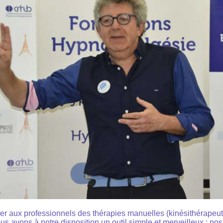
uer aux professionnels des thérapies manuelles (kinésithérapeut
s avons à notre disposition un outil simple et merveilleux : no