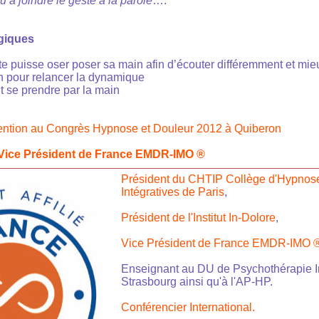
qu’à joindre le geste à la parole
….
giques
te puisse oser poser sa main afin d’écouter différemment et mi
n pour relancer la dynamique
nt se prendre par la main
rvention au Congrès Hypnose et Douleur 2012 à Quiberon
Vice Président de France EMDR-IMO ®
Président du CHTIP Collège d'Hypnose
Intégratives de Paris
,
Président de l'Institut In-Dolore
,
Vice Président de France EMDR-IMO 
Enseignant au DU de Psychothérapie In
Strasbourg ainsi qu'à l'AP-HP.
Conférencier International.