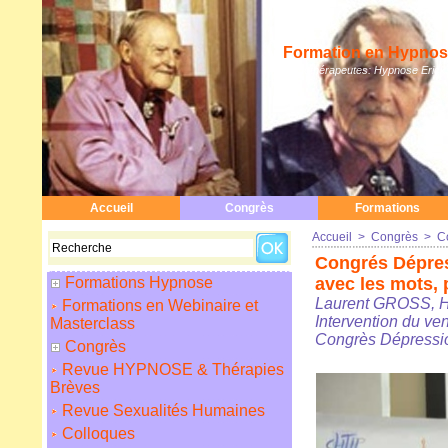
Formation en Hypnose
Hypnothérapeutes: Hypnose Erickso
Accueil
Congrès
Formations
Accueil
>
Congrès
>
C
Congrés Dépres
Formations Hypnose
avec les mots, 
Laurent GROSS, H
Formations en Webinaire et
Intervention du v
Masterclass
Congrès Dépressio
Congrès
Revue HYPNOSE & Thérapies
Brèves
Revue Sexualités Humaines
Colloques