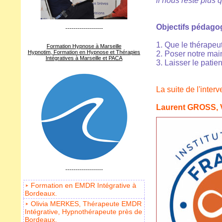
il nous reste plus 
Objectifs pédago
-------------------
1. Que le thérapeu
Formation Hypnose à Marseille
Hypnotim, Formation en Hypnose et Thérapies
2. Poser notre mai
Intégratives à Marseille et PACA
3. Laisser le patie
La suite de l'inte
Laurent GROSS, 
-------------------
Formation en EMDR Intégrative à
Bordeaux.
Olivia MERKES, Thérapeute EMDR
Intégrative, Hypnothérapeute près de
Bordeaux.