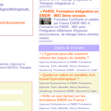
Thérapies Intégratives d...
ié
16/03/2027
Hypnothérapeute,
PARIS: Formation Intégrative en
EMDR - IMO 3ème session.
Formation Certifiante et validée
ericksonienne
par France EMDR IMO ®.
Formation en EMDR - IMO avec
l'Intégration d'éléments d'hypnose
ericksonienne, de thérapie brève orientée
solutio...
01/04/2027
Dans le Forum
L'hypnose peut-elle vraiment
réduire les risques du diabète ?
Hypnose Ericksonienne et EMDR: Formations
pnose
,
Hypnose à
Hypnose, Paris, Marseille, Nancy, Bordeaux,
urent GROSS
,
Thérapie
Strasbourg. Formations EMDR
- Vendredi 31 Juillet
Quelqu'un utilise en parallèle d'un
travail hypnothérapique ?
Hypnose Ericksonienne et EMDR: Formations
Hypnose, Paris, Marseille, Nancy, Bordeaux,
Strasbourg. Formations EMDR
- Mercredi 22 Juillet
Enfin un avis factuel sur les
formations EMDR en France !
Hypnose Ericksonienne et EMDR: Formations
Hypnose, Paris, Marseille, Nancy, Bordeaux,