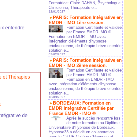
Formatrice: Claire DAHAN, Psychologue
Clinicienne, Thérapeute e...
12/01/2027
PARIS: Formation Intégrative en
EMDR - IMO 1ère session.
Formation Certifiante et validée
eux entendre
par France EMDR IMO ®.
Formation en EMDR - IMO avec
Intégration d'éléments d'hypnose
ericksonienne, de thérapie brève orientée
solution e...
03/02/2027
PARIS: Formation Intégrative en
EMDR - IMO 2ème session.
Formation Certifiante et validée
par France EMDR IMO ®.
 et Thérapies
Formation en EMDR - IMO
avec Intégration d'éléments d'hypnose
ericksonienne, de thérapie brève orientée
solution e...
10/03/2027
BORDEAUX: Formation en
®
EMDR Intégrative Certifiée par
France EMDR - IMO ®
tégrative de
Après le succès rencontré lors
de notre formation au Diplôme
Universitaire d'Hypnose de Bordeaux,
Hypnose33 a décidé en collaboration
avec le CHTIP Collège d'Hypnose et