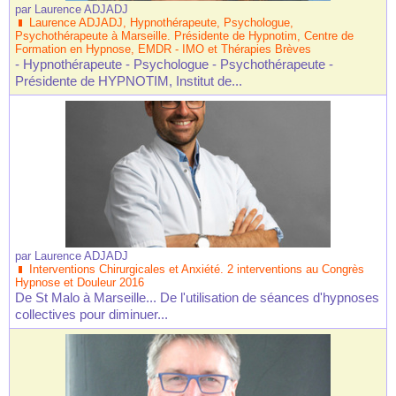
par
Laurence ADJADJ
Laurence ADJADJ, Hypnothérapeute, Psychologue,
Psychothérapeute à Marseille. Présidente de Hypnotim, Centre de
Formation en Hypnose, EMDR - IMO et Thérapies Brèves
- Hypnothérapeute - Psychologue - Psychothérapeute -
Présidente de HYPNOTIM, Institut de...
par
Laurence ADJADJ
Interventions Chirurgicales et Anxiété. 2 interventions au Congrès
Hypnose et Douleur 2016
De St Malo à Marseille... De l'utilisation de séances d'hypnoses
collectives pour diminuer...