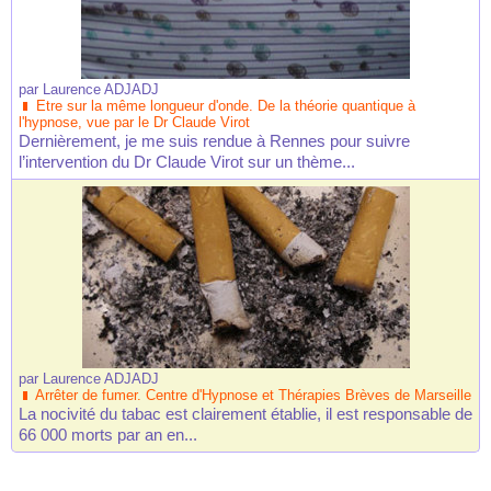
par
Laurence ADJADJ
Etre sur la même longueur d'onde. De la théorie quantique à
l'hypnose, vue par le Dr Claude Virot
Dernièrement, je me suis rendue à Rennes pour suivre
l’intervention du Dr Claude Virot sur un thème...
par
Laurence ADJADJ
Arrêter de fumer. Centre d'Hypnose et Thérapies Brèves de Marseille
La nocivité du tabac est clairement établie, il est responsable de
66 000 morts par an en...