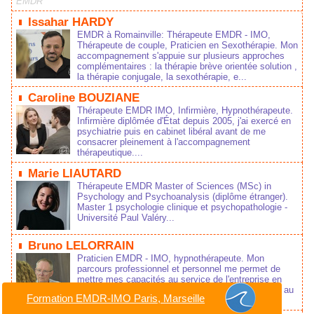
EMDR
Issahar HARDY
EMDR à Romainville: Thérapeute EMDR - IMO,
Thérapeute de couple, Praticien en Sexothérapie. Mon
accompagnement s'appuie sur plusieurs approches
complémentaires : la thérapie brève orientée solution ,
la thérapie conjugale, la sexothérapie, e...
Caroline BOUZIANE
Thérapeute EMDR IMO, Infirmière, Hypnothérapeute.
Infirmière diplômée d'État depuis 2005, j'ai exercé en
psychiatrie puis en cabinet libéral avant de me
consacrer pleinement à l'accompagnement
thérapeutique....
Marie LIAUTARD
Thérapeute EMDR Master of Sciences (MSc) in
Psychology and Psychoanalysis (diplôme étranger).
Master 1 psychologie clinique et psychopathologie -
Université Paul Valéry...
Bruno LELORRAIN
Praticien EMDR - IMO, hypnothérapeute. Mon
parcours professionnel et personnel me permet de
mettre mes capacités au service de l'entreprise en
diffusant et mobilisant les ressources nécessaires au
Formation EMDR-IMO Paris, Marseille
changement....