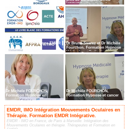
MERKES, chargée de formation
Avis sur les Formations EMDR
Dr Bruno Suarez et Dr Michèle
en France
Fourchon. Formation Hypnose
Médicale en Radiodiagnostic,
Radiothérapie à Paris
Dr Michele FOURCHON,
Dr Michèle FOURCHON,
Formation Hypnose en
Formation Hypnose et cancer
cancérologie
EMDR, IMO Intégration Mouvements Oculaires en
Thérapie. Formation EMDR Intégrative.
EMDR - IMO en France, de Paris à Marseille. Intégration des
Mouvements Oculaires en thérapie. Thérapeutes et Formation en