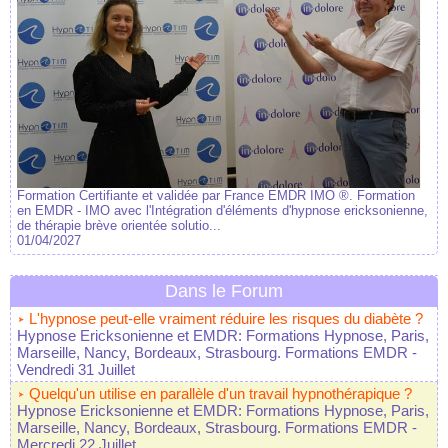
Formation Certifiante et validée par France EMDR IMO ®. Formation
en EMDR - IMO avec l'Intégration d'éléments d'hypnose ericksonienne,
de thérapie brève orientée solutio...
01/04/2027
Dans le Forum
L'hypnose peut-elle vraiment réduire les risques du diabète ?
Hypnose Ericksonienne et EMDR: Formations Hypnose, Paris,
Marseille, Nancy, Bordeaux, Strasbourg. Formations EMDR
-
Vendredi 31 Juillet
Quelqu'un utilise en parallèle d'un travail hypnothérapique ?
Hypnose Ericksonienne et EMDR: Formations Hypnose, Paris,
Marseille, Nancy, Bordeaux, Strasbourg. Formations EMDR
-
Mercredi 22 Juillet