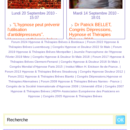
Lundi 20 Septembre 2010 -
Mardi 14 Septembre 2010 -
15:07
18:01
"L'hypnose peut prévenir
Dr Patrick BELLET,
l'utilisation
Congrès Dépressions,
d'antidépresseurs".
Hypnose et Thérapies
Hypnose et thérapie brève
Brèves 2010
Forum 2024 Hypnose & Thérapies Brèves à Bordeaux
|
Forum 2022 Hypnose &
au secours de la dépression
Thérapies Brèves Luxembourg
|
Congrès Hypnose et Douleur 2022 St Malo
|
Forum
2019 Hypnose & Thérapies Brèves Montpellier
|
Journée Francophone de l'Hypnose
Février 2019 Metz
|
Congrès Hypnose & Douleur St Malo 2018
|
Forum 2017 Hypnose &
Thérapies Brèves Clermont-Ferrand
|
Congrès Hypnose & Douleur 2016 St Malo
|
Congrès Mondial d'Hypnose Paris 2015
|
Institut Milton H. Erickson Ile-de-France.
|
Forum 2013 Hypnose & Thérapies Brèves Strasbourg
|
Congrès Hypnose Douleur 2012
|
Forum 2011 Hypnose & Thérapies Brèves Biarritz
|
Congrès Dépressions,Hypnose et
Thérapies Alternatives
|
Forum 2009 Hypnose & Thérapies Brèves Nantes - France
|
Congrès de la Société Internationale d'Hypnose 2009
|
Université d'Eté
|
Congrès 2007
Hypnose & Thérapies Brèves
|
AEPH- Assiociation Européenne des Praticiens en
Hypnose
|
Congrès 2005 Hypnose & Thérapies Brèves