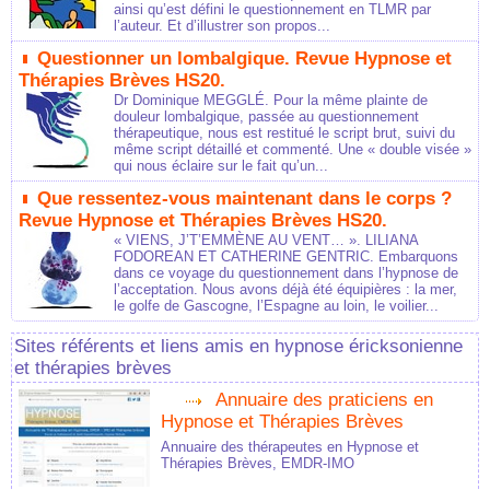
ainsi qu’est défini le questionnement en TLMR par
l’auteur. Et d’illustrer son propos...
Questionner un lombalgique. Revue Hypnose et
Thérapies Brèves HS20.
Dr Dominique MEGGLÉ. Pour la même plainte de
douleur lombalgique, passée au questionnement
thérapeutique, nous est restitué le script brut, suivi du
même script détaillé et commenté. Une « double visée »
qui nous éclaire sur le fait qu’un...
Que ressentez-vous maintenant dans le corps ?
Revue Hypnose et Thérapies Brèves HS20.
« VIENS, J’T’EMMÈNE AU VENT… ». LILIANA
FODOREAN ET CATHERINE GENTRIC. Embarquons
dans ce voyage du questionnement dans l’hypnose de
l’acceptation. Nous avons déjà été équipières : la mer,
le golfe de Gascogne, l’Espagne au loin, le voilier...
Sites référents et liens amis en hypnose éricksonienne
et thérapies brèves
Annuaire des praticiens en
Hypnose et Thérapies Brèves
Annuaire des thérapeutes en Hypnose et
Thérapies Brèves, EMDR-IMO