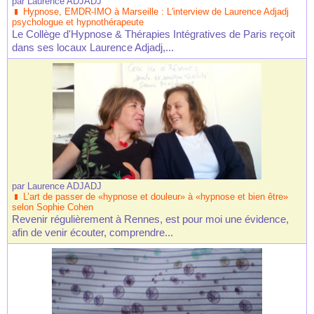
par
Laurence ADJADJ
Hypnose, EMDR-IMO à Marseille : L'interview de Laurence Adjadj
psychologue et hypnothérapeute
Le Collège d'Hypnose & Thérapies Intégratives de Paris reçoit
dans ses locaux Laurence Adjadj,...
par
Laurence ADJADJ
L’art de passer de «hypnose et douleur» à «hypnose et bien être»
selon Sophie Cohen
Revenir régulièrement à Rennes, est pour moi une évidence,
afin de venir écouter, comprendre...