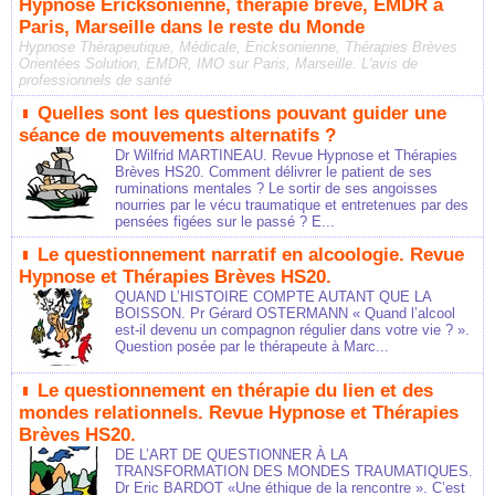
Hypnose Ericksonienne, thérapie brève, EMDR à
Paris, Marseille dans le reste du Monde
Hypnose Thérapeutique, Médicale, Ericksonienne, Thérapies Brèves
Orientées Solution, EMDR, IMO sur Paris, Marseille. L'avis de
professionnels de santé
Quelles sont les questions pouvant guider une
séance de mouvements alternatifs ?
Dr Wilfrid MARTINEAU. Revue Hypnose et Thérapies
Brèves HS20. Comment délivrer le patient de ses
ruminations mentales ? Le sortir de ses angoisses
nourries par le vécu traumatique et entretenues par des
pensées figées sur le passé ? E...
Le questionnement narratif en alcoologie. Revue
Hypnose et Thérapies Brèves HS20.
QUAND L’HISTOIRE COMPTE AUTANT QUE LA
BOISSON. Pr Gérard OSTERMANN « Quand l’alcool
est-il devenu un compagnon régulier dans votre vie ? ».
Question posée par le thérapeute à Marc...
Le questionnement en thérapie du lien et des
mondes relationnels. Revue Hypnose et Thérapies
Brèves HS20.
DE L’ART DE QUESTIONNER À LA
TRANSFORMATION DES MONDES TRAUMATIQUES.
Dr Eric BARDOT «Une éthique de la rencontre ». C’est