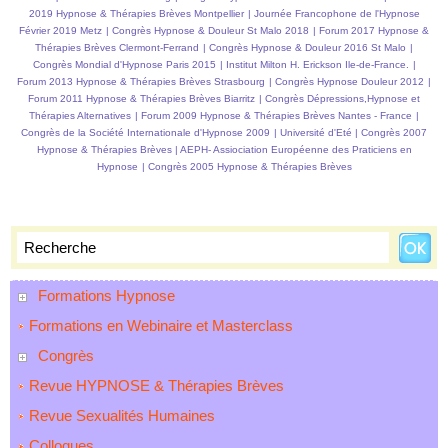
2019 Hypnose & Thérapies Brèves Montpellier
|
Journée Francophone de l'Hypnose
Février 2019 Metz
|
Congrès Hypnose & Douleur St Malo 2018
|
Forum 2017 Hypnose &
Thérapies Brèves Clermont-Ferrand
|
Congrès Hypnose & Douleur 2016 St Malo
|
Congrès Mondial d'Hypnose Paris 2015
|
Institut Milton H. Erickson Ile-de-France.
|
Forum 2013 Hypnose & Thérapies Brèves Strasbourg
|
Congrès Hypnose Douleur 2012
|
Forum 2011 Hypnose & Thérapies Brèves Biarritz
|
Congrès Dépressions,Hypnose et
Thérapies Alternatives
|
Forum 2009 Hypnose & Thérapies Brèves Nantes - France
|
Congrès de la Société Internationale d'Hypnose 2009
|
Université d'Eté
|
Congrès 2007
Hypnose & Thérapies Brèves
|
AEPH- Assiociation Européenne des Praticiens en
Hypnose
|
Congrès 2005 Hypnose & Thérapies Brèves
Formations Hypnose
Formations en Webinaire et Masterclass
Congrès
Revue HYPNOSE & Thérapies Brèves
Revue Sexualités Humaines
Colloques