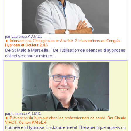
par
Laurence ADJADJ
Interventions Chirurgicales et Anxiété. 2 interventions au Congrès
Hypnose et Douleur 2016
De St Malo à Marseille... De l'utilisation de séances d'hypnoses
collectives pour diminuer...
par
Laurence ADJADJ
Prévention du burn-out chez les professionnels de santé. Drs Claude
VIROT, Kenton KAISER
Formée en Hypnose Ericksonienne et Thérapeutique auprès du