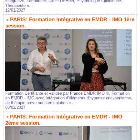
intégrative. Formatrice: Claire DAHAN, Psychologue Clinicienne,
Thérapeute e...
12/01/2027
PARIS: Formation Intégrative en EMDR - IMO 1ère
session.
Formation Certifiante et validée par France EMDR IMO ®. Formation
en EMDR - IMO avec Intégration d'éléments d'hypnose ericksonienne,
de thérapie brève orientée solution e...
03/02/2027
PARIS: Formation Intégrative en EMDR - IMO
2ème session.