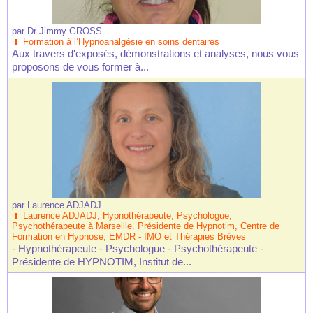
par
Dr Jimmy GROSS
Formation à l’Hypnoanalgésie en soins dentaires
Aux travers d'exposés, démonstrations et analyses, nous vous
proposons de vous former à...
par
Laurence ADJADJ
Laurence ADJADJ, Hypnothérapeute, Psychologue,
Psychothérapeute à Marseille. Présidente de Hypnotim, Centre de
Formation en Hypnose, EMDR - IMO et Thérapies Brèves
- Hypnothérapeute - Psychologue - Psychothérapeute -
Présidente de HYPNOTIM, Institut de...