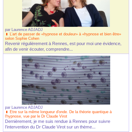
par
Laurence ADJADJ
L’art de passer de «hypnose et douleur» à «hypnose et bien être»
selon Sophie Cohen
Revenir régulièrement à Rennes, est pour moi une évidence,
afin de venir écouter, comprendre...
par
Laurence ADJADJ
Etre sur la même longueur d'onde. De la théorie quantique à
l'hypnose, vue par le Dr Claude Virot
Dernièrement, je me suis rendue à Rennes pour suivre
l’intervention du Dr Claude Virot sur un thème...