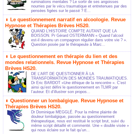
ruminations mentales ? Le sortir de ses angoisses
nourries par le vécu traumatique et entretenues par des
pensées figées sur le passé ? E...
Le questionnement narratif en alcoologie. Revue
Hypnose et Thérapies Brèves HS20.
QUAND L’HISTOIRE COMPTE AUTANT QUE LA
BOISSON. Pr Gérard OSTERMANN « Quand l’alcool
est-il devenu un compagnon régulier dans votre vie ? ».
Question posée par le thérapeute à Marc...
Le questionnement en thérapie du lien et des
mondes relationnels. Revue Hypnose et Thérapies
Brèves HS20.
DE L’ART DE QUESTIONNER À LA
TRANSFORMATION DES MONDES TRAUMATIQUES.
Dr Eric BARDOT «Une éthique de la rencontre ». C’est
ainsi qu’est défini le questionnement en TLMR par
l’auteur. Et d’illustrer son propos...
Questionner un lombalgique. Revue Hypnose et
Thérapies Brèves HS20.
Dr Dominique MEGGLÉ. Pour la même plainte de
douleur lombalgique, passée au questionnement
thérapeutique, nous est restitué le script brut, suivi du
même script détaillé et commenté. Une « double visée »
qui nous éclaire sur le fait qu’un...