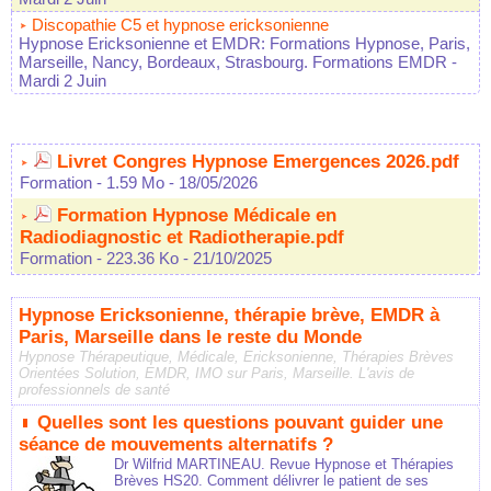
Discopathie C5 et hypnose ericksonienne
Hypnose Ericksonienne et EMDR: Formations Hypnose, Paris,
Marseille, Nancy, Bordeaux, Strasbourg. Formations EMDR
-
Mardi 2 Juin
Livret Congres Hypnose Emergences 2026.pdf
Formation
- 1.59 Mo
- 18/05/2026
Formation Hypnose Médicale en
Radiodiagnostic et Radiotherapie.pdf
Formation
- 223.36 Ko
- 21/10/2025
Hypnose Ericksonienne, thérapie brève, EMDR à
Paris, Marseille dans le reste du Monde
Hypnose Thérapeutique, Médicale, Ericksonienne, Thérapies Brèves
Orientées Solution, EMDR, IMO sur Paris, Marseille. L'avis de
professionnels de santé
Quelles sont les questions pouvant guider une
séance de mouvements alternatifs ?
Dr Wilfrid MARTINEAU. Revue Hypnose et Thérapies
Brèves HS20. Comment délivrer le patient de ses