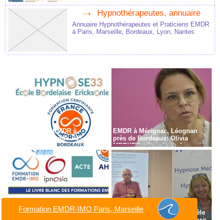
Hypnothérapeutes, annuaire
Annuaire Hypnothérapeutes et Praticiens EMDR
à Paris, Marseille, Bordeaux, Lyon, Nantes
Formation en EMDR à
EMDR à Mérignac, Léognan
Bordeaux - Gironde - 33
près de Bordeaux: Olivia
MERKES, chargée de formation
Formation EMDR-IMO Paris, Marseille
Avis sur les Formations EMDR
Dr Bruno Suarez et Dr Michèle
en France
Fourchon. Formation Hypnose