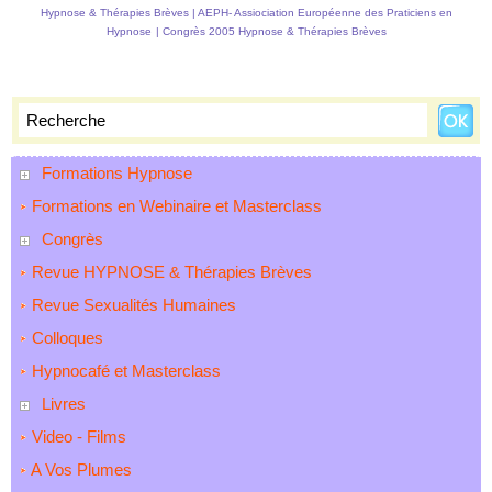
Hypnose & Thérapies Brèves
|
AEPH- Assiociation Européenne des Praticiens en
Hypnose
|
Congrès 2005 Hypnose & Thérapies Brèves
Formations Hypnose
Formations en Webinaire et Masterclass
Congrès
Revue HYPNOSE & Thérapies Brèves
Revue Sexualités Humaines
Colloques
Hypnocafé et Masterclass
Livres
Video - Films
A Vos Plumes