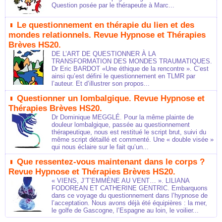
Question posée par le thérapeute à Marc...
Le questionnement en thérapie du lien et des
mondes relationnels. Revue Hypnose et Thérapies
Brèves HS20.
DE L’ART DE QUESTIONNER À LA
TRANSFORMATION DES MONDES TRAUMATIQUES.
Dr Eric BARDOT «Une éthique de la rencontre ». C’est
ainsi qu’est défini le questionnement en TLMR par
l’auteur. Et d’illustrer son propos...
Questionner un lombalgique. Revue Hypnose et
Thérapies Brèves HS20.
Dr Dominique MEGGLÉ. Pour la même plainte de
douleur lombalgique, passée au questionnement
thérapeutique, nous est restitué le script brut, suivi du
même script détaillé et commenté. Une « double visée »
qui nous éclaire sur le fait qu’un...
Que ressentez-vous maintenant dans le corps ?
Revue Hypnose et Thérapies Brèves HS20.
« VIENS, J’T’EMMÈNE AU VENT… ». LILIANA
FODOREAN ET CATHERINE GENTRIC. Embarquons
dans ce voyage du questionnement dans l’hypnose de
l’acceptation. Nous avons déjà été équipières : la mer,
le golfe de Gascogne, l’Espagne au loin, le voilier...