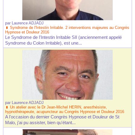
par
Laurence ADJADJ
Syndrome de l'Intestin Irritable. 2 interventions majeures au Congrès
Hypnose et Douleur 2016
Le Syndrome de l'Intestin Irritable SII (anciennement appelé
Syndrome du Colon Irritable), est une...
par
Laurence ADJADJ
Un atelier avec le Dr Jean-Michel HERIN, anesthésiste,
hypnothérapeute, acupuncteur au Congrès Hypnose et Douleur 2016
A l'occasion du dernier Congrès Hypnose et Douleur de St
Malo, j'ai pu assister, bien qu'étant...