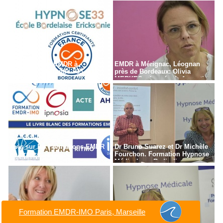
Formation en EMDR à
EMDR à Mérignac, Léognan
Bordeaux - Gironde - 33
près de Bordeaux: Olivia
MERKES, chargée de formation
Avis sur les Formations EMDR
Dr Bruno Suarez et Dr Michèle
en France
Fourchon. Formation Hypnose
Médicale en Radiodiagnostic,
Radiothérapie à Paris
Formation EMDR-IMO Paris, Marseille