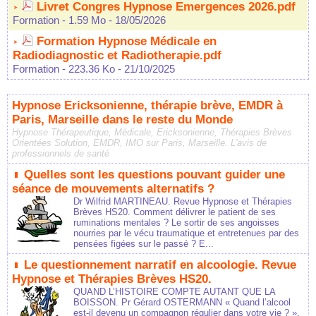
Livret Congres Hypnose Emergences 2026.pdf
Formation
- 1.59 Mo
- 18/05/2026
Formation Hypnose Médicale en
Radiodiagnostic et Radiotherapie.pdf
Formation
- 223.36 Ko
- 21/10/2025
Hypnose Ericksonienne, thérapie brève, EMDR à
Paris, Marseille dans le reste du Monde
Hypnose Thérapeutique, Médicale, Ericksonienne, Thérapies Brèves
Orientées Solution, EMDR, IMO sur Paris, Marseille. L'avis de
professionnels de santé
Quelles sont les questions pouvant guider une
séance de mouvements alternatifs ?
Dr Wilfrid MARTINEAU. Revue Hypnose et Thérapies
Brèves HS20. Comment délivrer le patient de ses
ruminations mentales ? Le sortir de ses angoisses
nourries par le vécu traumatique et entretenues par des
pensées figées sur le passé ? E...
Le questionnement narratif en alcoologie. Revue
Hypnose et Thérapies Brèves HS20.
QUAND L’HISTOIRE COMPTE AUTANT QUE LA
BOISSON. Pr Gérard OSTERMANN « Quand l’alcool
est-il devenu un compagnon régulier dans votre vie ? ».