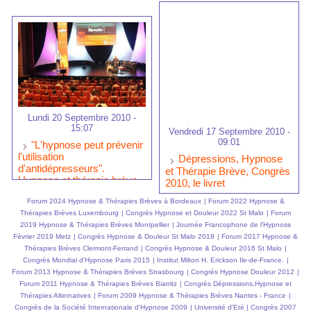
Lundi 20 Septembre 2010 -
15:07
Vendredi 17 Septembre 2010 -
09:01
"L'hypnose peut prévenir
l'utilisation
Dépressions, Hypnose
d'antidépresseurs".
et Thérapie Brève, Congrès
Hypnose et thérapie brève
2010, le livret
au secours de la dépression
Forum 2024 Hypnose & Thérapies Brèves à Bordeaux
|
Forum 2022 Hypnose &
Thérapies Brèves Luxembourg
|
Congrès Hypnose et Douleur 2022 St Malo
|
Forum
2019 Hypnose & Thérapies Brèves Montpellier
|
Journée Francophone de l'Hypnose
Février 2019 Metz
|
Congrès Hypnose & Douleur St Malo 2018
|
Forum 2017 Hypnose &
Thérapies Brèves Clermont-Ferrand
|
Congrès Hypnose & Douleur 2016 St Malo
|
Congrès Mondial d'Hypnose Paris 2015
|
Institut Milton H. Erickson Ile-de-France.
|
Forum 2013 Hypnose & Thérapies Brèves Strasbourg
|
Congrès Hypnose Douleur 2012
|
Forum 2011 Hypnose & Thérapies Brèves Biarritz
|
Congrès Dépressions,Hypnose et
Thérapies Alternatives
|
Forum 2009 Hypnose & Thérapies Brèves Nantes - France
|
Congrès de la Société Internationale d'Hypnose 2009
|
Université d'Eté
|
Congrès 2007