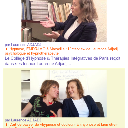
par
Laurence ADJADJ
Hypnose, EMDR-IMO à Marseille : L'interview de Laurence Adjadj
psychologue et hypnothérapeute
Le Collège d'Hypnose & Thérapies Intégratives de Paris reçoit
dans ses locaux Laurence Adjadj,...
par
Laurence ADJADJ
L’art de passer de «hypnose et douleur» à «hypnose et bien être»