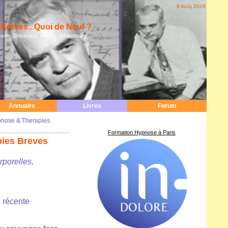
9 Août 2026
Brèves...Quoi de Neuf ?
eille, Bordeaux, Nancy, Strasbourg
Annuaire
Livres
Forum
nose & Therapies
Formation Hypnose à Paris
pies Breves
rporelles,
 récente