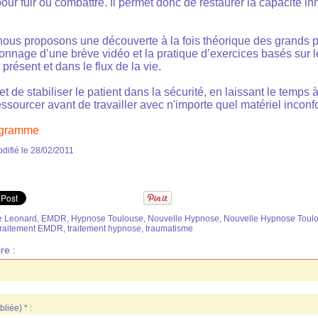
pour fuir ou combattre. Il permet donc de restaurer la capacité i
 nous proposons une découverte à la fois théorique des grands 
sionnage d’une brève vidéo et la pratique d’exercices basés sur 
 présent et dans le flux de la vie.
 de stabiliser le patient dans la sécurité, en laissant le temps
essourcer avant de travailler avec n'importe quel matériel inconf
rogramme
difié le 28/02/2011
e Leonard
,
EMDR
,
Hypnose Toulouse
,
Nouvelle Hypnose
,
Nouvelle Hypnose Toul
raitement EMDR
,
traitement hypnose
,
traumatisme
re :
liée) * :