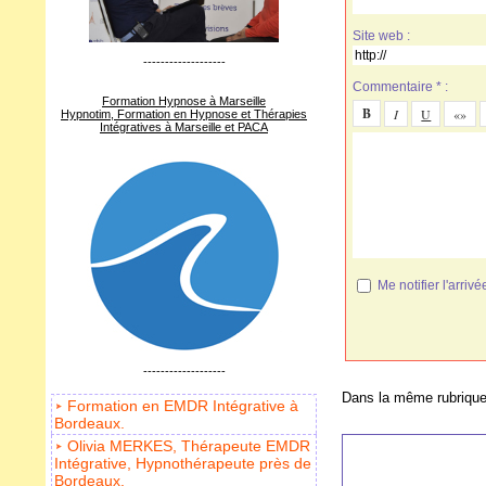
Site web :
-------------------
Commentaire * :
Formation Hypnose à Marseille
Hypnotim, Formation en Hypnose et Thérapies
Intégratives à Marseille et PACA
Me notifier l'arr
-------------------
Dans la même rubrique
Formation en EMDR Intégrative à
Bordeaux.
Olivia MERKES, Thérapeute EMDR
Intégrative, Hypnothérapeute près de
Bordeaux.