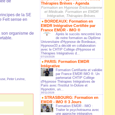
nnée de
Thérapies Brèves - Agenda
Formation en Hypnose Ericksonienne
et Médicale. Formation en EMDR
principes de la SE
Intégrative, Thérapies Brèves.
le Felt sense en
BORDEAUX: Formation en
EMDR Intégrative Certifiée par
France EMDR - IMO ®
 à son organisme de
Après le succès rencontré lors
ortable.
de notre formation au Diplôme
Universitaire d'Hypnose de Bordeaux,
Hypnose33 a décidé en collaboration
avec le CHTIP Collège d'Hypnose et
Thérapies Intégratives d...
07/10/2026
PARIS: Formation EMDR
Intégrative
Formation Certifiante et validée
par France EMDR IMO ®. Un
partenariat CHTIP Collège
ouse
,
Peter Levine
,
d'Hypnose Thérapies Intégratives de
Paris avec l'Institut In-Dolore et
Hypnotim, un...
30/11/2026
STRASBOURG: Formation en
EMDR - IMO ® 3 Jours
Formation EMDR - IMO :
Traiter le psychotrauma avec
une approche intégrative.