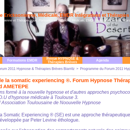
 Ericksonienne, Médicale, EMDR Intégratives et Thérapies 
nienne et Thérapeutique. Formation en Hypnose Médicale, EMDR Intégrative à Paris, Mars
Revue HYPNOSE &
Formations EMDR
Agenda
Thérapies Brèves
orum 2011 Hypnose & Thérapies Brèves Biarritz
>
Programme du Forum 2011 Hyp
 de la somatic experiencing ®. Forum Hypnose Théra
rd AMETEPE
ns formé à la nouvelle hypnose et d'autres approches psychoco
D.U d'hypnose médicale à Toulouse 3.
 Association Toulousaine de Noouvelle Hypnose
a Somatic Experiencing ® (SE) est une approche thérapeutique
éveloppée par Peter Levine éthologue.