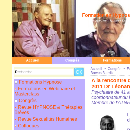
Formation en Hypnose
Hypnothérapeutes: Hypnose Erickso
Accueil
Congrès
Formations
Accueil
>
Congrès
>
F
Breves Biarritz
A la rencontre
Formations Hypnose
2011 Dr Léona
Formations en Webinaire et
Psychiatre de 41 a
Masterclass
coordonnateur du 
Congrès
Membre de l'ATNH
Revue HYPNOSE & Thérapies
Brèves
L
Revue Sexualités Humaines
d
Colloques