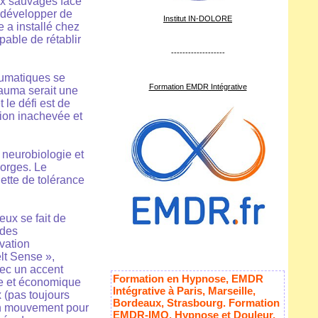
ux sauvages face
s développer de
Institut IN-DOLORE
 a installé chez
able de rétablir
-------------------
aumatiques se
Formation EMDR Intégrative
rauma serait une
 le défi est de
ion inachevée et
 neurobiologie et
orges. Le
ette de tolérance
ux se fait de
 des
vation
elt Sense »,
ec un accent
Formation en Hypnose, EMDR
ue et économique
Intégrative à Paris, Marseille,
 (pas toujours
Bordeaux, Strasbourg. Formation
 en mouvement pour
EMDR-IMO, Hypnose et Douleur,