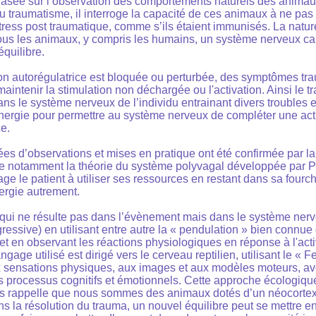
asée sur l’observation des comportements naturels des anima
u traumatisme, il interroge la capacité de ces animaux à ne pa
tress post traumatique, comme s’ils étaient immunisés. La nature
ous les animaux, y compris les humains, un système nerveux cap
'équilibre.
on autorégulatrice est bloquée ou perturbée, des symptômes tr
intenir la stimulation non déchargée ou l'activation. Ainsi le t
s le système nerveux de l’individu entrainant divers troubles et
énergie pour permettre au système nerveux de compléter une act
e.
es d’observations et mises en pratique ont été confirmée par la
ie notamment la théorie du système polyvagal développée par P
e le patient à utiliser ses ressources en restant dans sa fourch
nergie autrement.
qui ne résulte pas dans l’évènement mais dans le système nerve
ogressive) en utilisant entre autre la « pendulation » bien connue
t en observant les réactions physiologiques en réponse à l'acti
gage utilisé est dirigé vers le cerveau reptilien, utilisant le « F
 sensations physiques, aux images et aux modèles moteurs, av
s processus cognitifs et émotionnels. Cette approche écologiq
us rappelle que nous sommes des animaux dotés d’un néocortex
dans la résolution du trauma, un nouvel équilibre peut se mettre