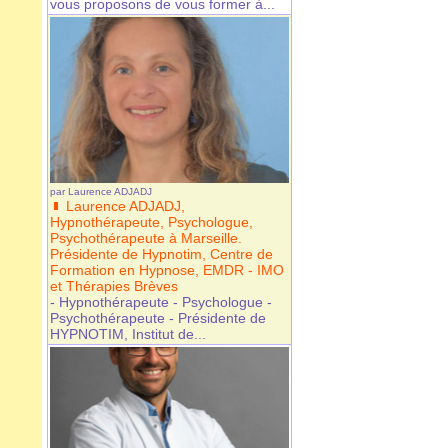
vous proposons de vous former à...
par
Laurence ADJADJ
Laurence ADJADJ,
Hypnothérapeute, Psychologue,
Psychothérapeute à Marseille.
Présidente de Hypnotim, Centre de
Formation en Hypnose, EMDR - IMO
et Thérapies Brèves
- Hypnothérapeute - Psychologue -
Psychothérapeute - Présidente de
HYPNOTIM, Institut de...