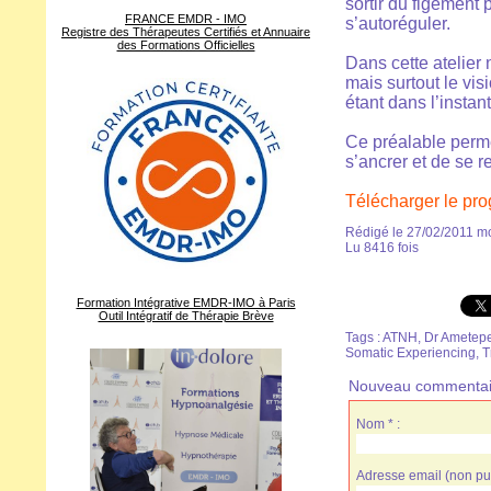
sortir du figement 
FRANCE EMDR - IMO
s’autoréguler.
Registre des Thérapeutes Certifiés et Annuaire
des Formations Officielles
Dans cette atelier
mais surtout le vi
étant dans l’instant
Ce préalable permet
s’ancrer et de se r
Télécharger le p
Rédigé le 27/02/2011 mo
Lu 8416 fois
Formation Intégrative EMDR-IMO à Paris
Outil Intégratif de Thérapie Brève
Tags
:
ATNH
,
Dr Ametep
Somatic Experiencing
,
T
Nouveau commentai
Nom * :
Adresse email (non pub