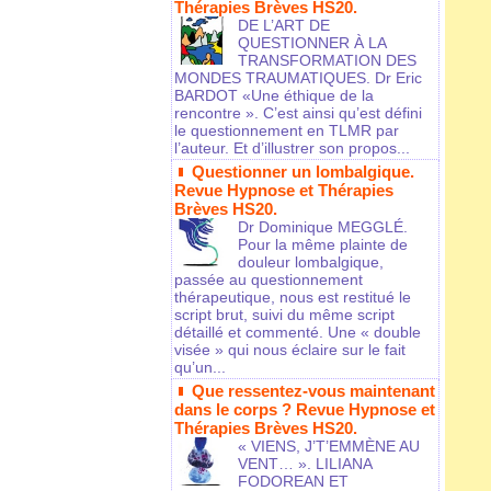
Thérapies Brèves HS20.
DE L’ART DE
QUESTIONNER À LA
TRANSFORMATION DES
MONDES TRAUMATIQUES. Dr Eric
BARDOT «Une éthique de la
rencontre ». C’est ainsi qu’est défini
le questionnement en TLMR par
l’auteur. Et d’illustrer son propos...
Questionner un lombalgique.
Revue Hypnose et Thérapies
Brèves HS20.
Dr Dominique MEGGLÉ.
Pour la même plainte de
douleur lombalgique,
passée au questionnement
thérapeutique, nous est restitué le
script brut, suivi du même script
détaillé et commenté. Une « double
visée » qui nous éclaire sur le fait
qu’un...
Que ressentez-vous maintenant
dans le corps ? Revue Hypnose et
Thérapies Brèves HS20.
« VIENS, J’T’EMMÈNE AU
VENT… ». LILIANA
FODOREAN ET