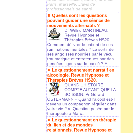
Paris, Marseille. L'avis de
professionnels de santé
Quelles sont les questions
pouvant guider une séance de
mouvements alternatifs ?
Dr Wilfrid MARTINEAU.
Revue Hypnose et
Thérapies Brèves HS20.
Comment délivrer le patient de ses
ruminations mentales ? Le sortir de
ses angoisses nourries par le vécu
traumatique et entretenues par des
pensées figées sur le passé ? E...
Le questionnement narratif en
alcoologie. Revue Hypnose et
Thérapies Brèves HS20.
QUAND L’HISTOIRE
COMPTE AUTANT QUE LA
BOISSON. Pr Gérard
OSTERMANN « Quand l’alcool est-il
devenu un compagnon régulier dans
votre vie ? ». Question posée par le
thérapeute à Marc...
Le questionnement en thérapie
du lien et des mondes
relationnels. Revue Hypnose et