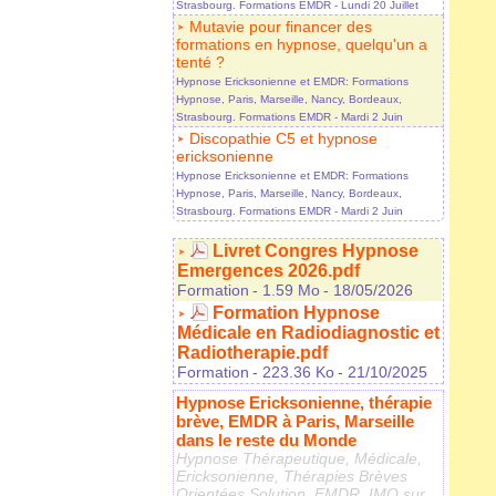
Strasbourg. Formations EMDR
- Lundi 20 Juillet
Mutavie pour financer des
formations en hypnose, quelqu'un a
tenté ?
Hypnose Ericksonienne et EMDR: Formations
Hypnose, Paris, Marseille, Nancy, Bordeaux,
Strasbourg. Formations EMDR
- Mardi 2 Juin
Discopathie C5 et hypnose
ericksonienne
Hypnose Ericksonienne et EMDR: Formations
Hypnose, Paris, Marseille, Nancy, Bordeaux,
Strasbourg. Formations EMDR
- Mardi 2 Juin
Livret Congres Hypnose
Emergences 2026.pdf
Formation
- 1.59 Mo
- 18/05/2026
Formation Hypnose
Médicale en Radiodiagnostic et
Radiotherapie.pdf
Formation
- 223.36 Ko
- 21/10/2025
Hypnose Ericksonienne, thérapie
brève, EMDR à Paris, Marseille
dans le reste du Monde
Hypnose Thérapeutique, Médicale,
Ericksonienne, Thérapies Brèves
Orientées Solution, EMDR, IMO sur