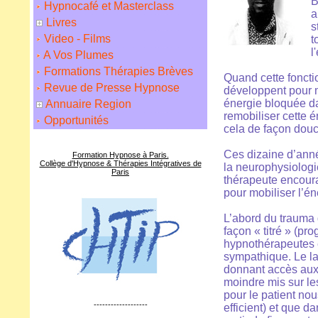
B
Hypnocafé et Masterclass
a
Livres
s
Video - Films
t
l
A Vos Plumes
Formations Thérapies Brèves
Quand cette foncti
Revue de Presse Hypnose
développent pour ma
énergie bloquée dan
Annuaire Region
remobiliser cette 
Opportunités
cela de façon douc
Ces dizaine d’anné
Formation Hypnose à Paris.
Collège d'Hypnose & Thérapies Intégratives de
la neurophysiolog
Paris
thérapeute encourag
pour mobiliser l’é
L’abord du trauma 
façon « titré » (pr
hypnothérapeutes e
sympathique. Le lan
donnant accès aux
moindre mis sur le
pour le patient no
-------------------
efficient) et que 