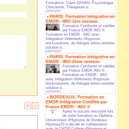
Formatrice: Claire DAHAN, Psychologue
Clinicienne, Thérapeute e...
12/01/2027
PARIS: Formation Intégrative en
EMDR - IMO 1ère session.
Formation Certifiante et validée
par France EMDR IMO ®.
Formation en EMDR - IMO avec
Intégration d'éléments d'hypnose
ericksonienne, de thérapie brève orientée
solution e...
03/02/2027
PARIS: Formation Intégrative en
EMDR - IMO 2ème session.
Formation Certifiante et validée
par France EMDR IMO ®.
Formation en EMDR - IMO
avec Intégration d'éléments d'hypnose
ericksonienne, de thérapie brève orientée
solution e...
10/03/2027
BORDEAUX: Formation en
EMDR Intégrative Certifiée par
<
>
France EMDR - IMO ®
Après le succès rencontré lors
de notre formation au Diplôme
Universitaire d'Hypnose de Bordeaux,
Hypnose33 a décidé en collaboration
avec le CHTIP Collège d'Hypnose et