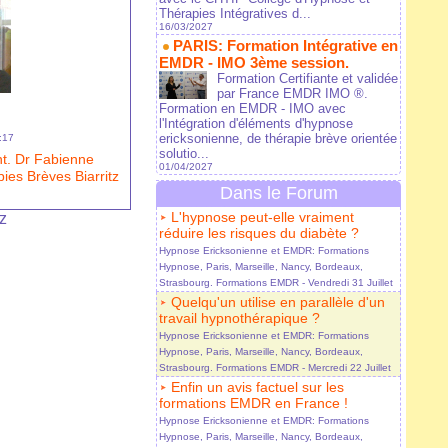
Thérapies Intégratives d...
16/03/2027
PARIS: Formation Intégrative en
EMDR - IMO 3ème session.
Formation Certifiante et validée
par France EMDR IMO ®.
Formation en EMDR - IMO avec
l'Intégration d'éléments d'hypnose
ericksonienne, de thérapie brève orientée
:17
solutio...
nt. Dr Fabienne
01/04/2027
s Brèves Biarritz
Dans le Forum
L'hypnose peut-elle vraiment
z
réduire les risques du diabète ?
Hypnose Ericksonienne et EMDR: Formations
Hypnose, Paris, Marseille, Nancy, Bordeaux,
Strasbourg. Formations EMDR
- Vendredi 31 Juillet
Quelqu'un utilise en parallèle d'un
travail hypnothérapique ?
Hypnose Ericksonienne et EMDR: Formations
Hypnose, Paris, Marseille, Nancy, Bordeaux,
Strasbourg. Formations EMDR
- Mercredi 22 Juillet
Enfin un avis factuel sur les
formations EMDR en France !
Hypnose Ericksonienne et EMDR: Formations
Hypnose, Paris, Marseille, Nancy, Bordeaux,