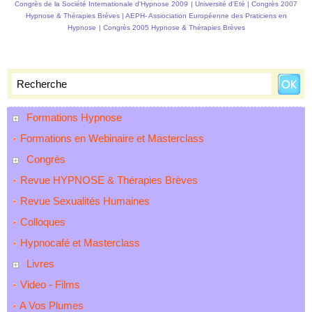
Congrès de la Société Internationale d'Hypnose 2009
|
Université d'Eté
|
Congrès 2007
Hypnose & Thérapies Brèves
|
AEPH- Assiociation Européenne des Praticiens en
Hypnose
|
Congrès 2005 Hypnose & Thérapies Brèves
Formations Hypnose
Formations en Webinaire et Masterclass
Congrès
Revue HYPNOSE & Thérapies Brèves
Revue Sexualités Humaines
Colloques
Hypnocafé et Masterclass
Livres
Video - Films
A Vos Plumes