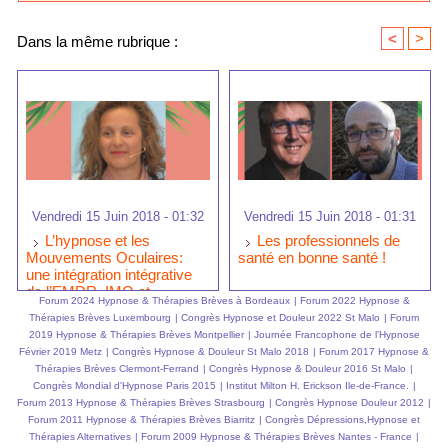
<
>
Dans la même rubrique :
Vendredi 15 Juin 2018 - 01:32
Vendredi 15 Juin 2018 - 01:31
L’hypnose et les
Les professionnels de
Mouvements Oculaires:
santé en bonne santé !
une intégration intégrative
de l’EMDR, IMO et
Forum 2024 Hypnose & Thérapies Brèves à Bordeaux
|
Forum 2022 Hypnose &
l'hypnose ericksonienne
Thérapies Brèves Luxembourg
|
Congrès Hypnose et Douleur 2022 St Malo
|
Forum
2019 Hypnose & Thérapies Brèves Montpellier
|
Journée Francophone de l'Hypnose
Février 2019 Metz
|
Congrès Hypnose & Douleur St Malo 2018
|
Forum 2017 Hypnose &
Thérapies Brèves Clermont-Ferrand
|
Congrès Hypnose & Douleur 2016 St Malo
|
Congrès Mondial d'Hypnose Paris 2015
|
Institut Milton H. Erickson Ile-de-France.
|
Forum 2013 Hypnose & Thérapies Brèves Strasbourg
|
Congrès Hypnose Douleur 2012
|
Forum 2011 Hypnose & Thérapies Brèves Biarritz
|
Congrès Dépressions,Hypnose et
Thérapies Alternatives
|
Forum 2009 Hypnose & Thérapies Brèves Nantes - France
|