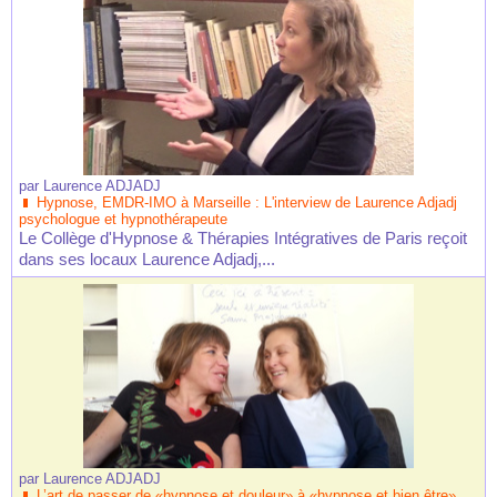
par
Laurence ADJADJ
Hypnose, EMDR-IMO à Marseille : L'interview de Laurence Adjadj
psychologue et hypnothérapeute
Le Collège d'Hypnose & Thérapies Intégratives de Paris reçoit
dans ses locaux Laurence Adjadj,...
par
Laurence ADJADJ
L’art de passer de «hypnose et douleur» à «hypnose et bien être»