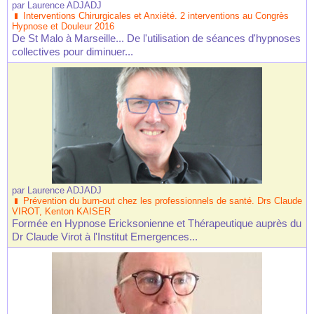
par
Laurence ADJADJ
Interventions Chirurgicales et Anxiété. 2 interventions au Congrès
Hypnose et Douleur 2016
De St Malo à Marseille... De l'utilisation de séances d'hypnoses
collectives pour diminuer...
par
Laurence ADJADJ
Prévention du burn-out chez les professionnels de santé. Drs Claude
VIROT, Kenton KAISER
Formée en Hypnose Ericksonienne et Thérapeutique auprès du
Dr Claude Virot à l'Institut Emergences...