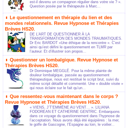
est-il devenu un compagnon régulier dans votre vie ? ».
Question posée par le thérapeute à Marc...
Le questionnement en thérapie du lien et des
mondes relationnels. Revue Hypnose et Thérapies
Brèves HS20.
DE L’ART DE QUESTIONNER À LA
TRANSFORMATION DES MONDES TRAUMATIQUES.
Dr Eric BARDOT «Une éthique de la rencontre ». C’est
ainsi qu’est défini le questionnement en TLMR par
l’auteur. Et d’illustrer son propos...
Questionner un lombalgique. Revue Hypnose et
Thérapies Brèves HS20.
Dr Dominique MEGGLÉ. Pour la même plainte de
douleur lombalgique, passée au questionnement
thérapeutique, nous est restitué le script brut, suivi du
même script détaillé et commenté. Une « double visée »
qui nous éclaire sur le fait qu’un...
Que ressentez-vous maintenant dans le corps ?
Revue Hypnose et Thérapies Brèves HS20.
« VIENS, J’T’EMMÈNE AU VENT… ». LILIANA
FODOREAN ET CATHERINE GENTRIC. Embarquons
dans ce voyage du questionnement dans l’hypnose de
l’acceptation. Nous avons déjà été équipières : la mer,
le golfe de Gascogne, l’Espagne au loin, le voilier...