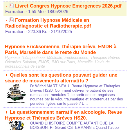
Livret Congres Hypnose Emergences 2026.pdf
Formation
- 1.59 Mo
- 18/05/2026
Formation Hypnose Médicale en
Radiodiagnostic et Radiotherapie.pdf
Formation
- 223.36 Ko
- 21/10/2025
Hypnose Ericksonienne, thérapie brève, EMDR à
Paris, Marseille dans le reste du Monde
Hypnose Thérapeutique, Médicale, Ericksonienne, Thérapies Brèves
Orientées Solution, EMDR, IMO sur Paris, Marseille. L'avis de
professionnels de santé
Quelles sont les questions pouvant guider une
séance de mouvements alternatifs ?
Dr Wilfrid MARTINEAU. Revue Hypnose et Thérapies
Brèves HS20. Comment délivrer le patient de ses
ruminations mentales ? Le sortir de ses angoisses
nourries par le vécu traumatique et entretenues par des
pensées figées sur le passé ? E...
Le questionnement narratif en alcoologie. Revue
Hypnose et Thérapies Brèves HS20.
QUAND L’HISTOIRE COMPTE AUTANT QUE LA
BOISSON. Pr Gérard OSTERMANN « Quand l’alcool