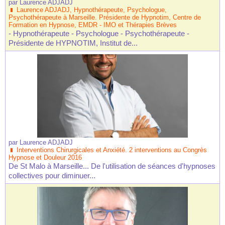
par
Laurence ADJADJ
Laurence ADJADJ, Hypnothérapeute, Psychologue,
Psychothérapeute à Marseille. Présidente de Hypnotim, Centre de
Formation en Hypnose, EMDR - IMO et Thérapies Brèves
- Hypnothérapeute - Psychologue - Psychothérapeute -
Présidente de HYPNOTIM, Institut de...
par
Laurence ADJADJ
Interventions Chirurgicales et Anxiété. 2 interventions au Congrès
Hypnose et Douleur 2016
De St Malo à Marseille... De l'utilisation de séances d'hypnoses
collectives pour diminuer...