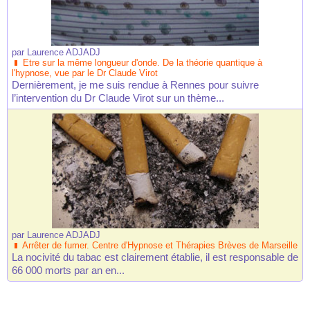
par
Laurence ADJADJ
Etre sur la même longueur d'onde. De la théorie quantique à
l'hypnose, vue par le Dr Claude Virot
Dernièrement, je me suis rendue à Rennes pour suivre
l’intervention du Dr Claude Virot sur un thème...
par
Laurence ADJADJ
Arrêter de fumer. Centre d'Hypnose et Thérapies Brèves de Marseille
La nocivité du tabac est clairement établie, il est responsable de
66 000 morts par an en...