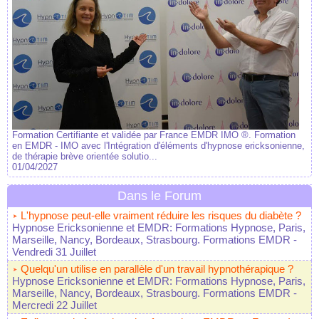
Formation Certifiante et validée par France EMDR IMO ®. Formation
en EMDR - IMO avec l'Intégration d'éléments d'hypnose ericksonienne,
de thérapie brève orientée solutio...
01/04/2027
Dans le Forum
L'hypnose peut-elle vraiment réduire les risques du diabète ?
Hypnose Ericksonienne et EMDR: Formations Hypnose, Paris,
Marseille, Nancy, Bordeaux, Strasbourg. Formations EMDR
-
Vendredi 31 Juillet
Quelqu'un utilise en parallèle d'un travail hypnothérapique ?
Hypnose Ericksonienne et EMDR: Formations Hypnose, Paris,
Marseille, Nancy, Bordeaux, Strasbourg. Formations EMDR
-
Mercredi 22 Juillet