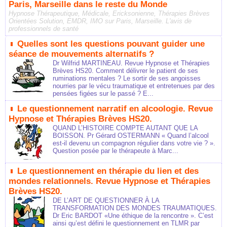
Paris, Marseille dans le reste du Monde
Hypnose Thérapeutique, Médicale, Ericksonienne, Thérapies Brèves
Orientées Solution, EMDR, IMO sur Paris, Marseille. L'avis de
professionnels de santé
Quelles sont les questions pouvant guider une
séance de mouvements alternatifs ?
Dr Wilfrid MARTINEAU. Revue Hypnose et Thérapies
Brèves HS20. Comment délivrer le patient de ses
ruminations mentales ? Le sortir de ses angoisses
nourries par le vécu traumatique et entretenues par des
pensées figées sur le passé ? E...
Le questionnement narratif en alcoologie. Revue
Hypnose et Thérapies Brèves HS20.
QUAND L’HISTOIRE COMPTE AUTANT QUE LA
BOISSON. Pr Gérard OSTERMANN « Quand l’alcool
est-il devenu un compagnon régulier dans votre vie ? ».
Question posée par le thérapeute à Marc...
Le questionnement en thérapie du lien et des
mondes relationnels. Revue Hypnose et Thérapies
Brèves HS20.
DE L’ART DE QUESTIONNER À LA
TRANSFORMATION DES MONDES TRAUMATIQUES.
Dr Eric BARDOT «Une éthique de la rencontre ». C’est
ainsi qu’est défini le questionnement en TLMR par