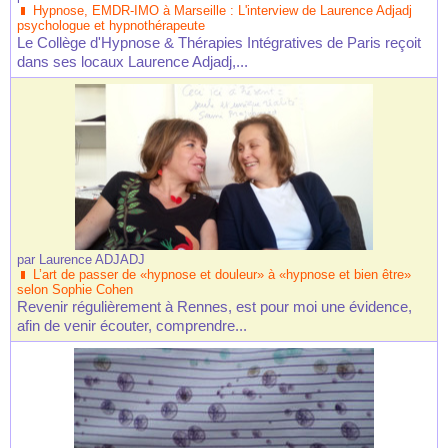
Hypnose, EMDR-IMO à Marseille : L'interview de Laurence Adjadj
psychologue et hypnothérapeute
Le Collège d'Hypnose & Thérapies Intégratives de Paris reçoit
dans ses locaux Laurence Adjadj,...
par
Laurence ADJADJ
L’art de passer de «hypnose et douleur» à «hypnose et bien être»
selon Sophie Cohen
Revenir régulièrement à Rennes, est pour moi une évidence,
afin de venir écouter, comprendre...