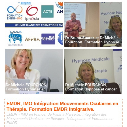
Avis sur les Formations EMDR
Dr Bruno Suarez et Dr Michèle
en France
Fourchon. Formation Hypnose
Médicale en Radiodiagnostic,
Radiothérapie à Paris
Dr Michele FOURCHON,
Dr Michèle FOURCHON,
Formation Hypnose en
Formation Hypnose et cancer
cancérologie
EMDR, IMO Intégration Mouvements Oculaires en
Thérapie. Formation EMDR Intégrative.
EMDR - IMO en France, de Paris à Marseille. Intégration des
Mouvements Oculaires en thérapie. Thérapeutes et Formation en
EMDR