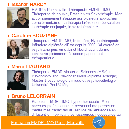
Issahar HARDY
EMDR à Romainville: Thérapeute EMDR - IMO,
Thérapeute de couple, Praticien en Sexothérapie. Mon
accompagnement s'appuie sur plusieurs approches
complémentaires : la thérapie brève orientée solution ,
la thérapie conjugale, la sexothérapie, e...
Caroline BOUZIANE
Thérapeute EMDR IMO, Infirmière, Hypnothérapeute.
Infirmière diplômée d'État depuis 2005, j'ai exercé en
psychiatrie puis en cabinet libéral avant de me
consacrer pleinement à l'accompagnement
thérapeutique....
Marie LIAUTARD
Thérapeute EMDR Master of Sciences (MSc) in
Psychology and Psychoanalysis (diplôme étranger).
Master 1 psychologie clinique et psychopathologie -
Université Paul Valéry...
Bruno LELORRAIN
Praticien EMDR - IMO, hypnothérapeute. Mon
parcours professionnel et personnel me permet de
mettre mes capacités au service de l'entreprise en
diffusant et mobilisant les ressources nécessaires au
changement....
Formation EMDR-IMO Paris, Marseille
Formation en EMDR - IMO à Bordeaux.