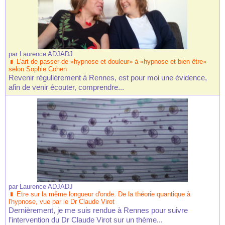
par
Laurence ADJADJ
L’art de passer de «hypnose et douleur» à «hypnose et bien être»
selon Sophie Cohen
Revenir régulièrement à Rennes, est pour moi une évidence,
afin de venir écouter, comprendre...
par
Laurence ADJADJ
Etre sur la même longueur d'onde. De la théorie quantique à
l'hypnose, vue par le Dr Claude Virot
Dernièrement, je me suis rendue à Rennes pour suivre
l’intervention du Dr Claude Virot sur un thème...