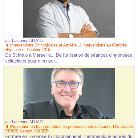
par
Laurence ADJADJ
Interventions Chirurgicales et Anxiété. 2 interventions au Congrès
Hypnose et Douleur 2016
De St Malo à Marseille... De l'utilisation de séances d'hypnoses
collectives pour diminuer...
par
Laurence ADJADJ
Prévention du burn-out chez les professionnels de santé. Drs Claude
VIROT, Kenton KAISER
Formée en Hypnose Ericksonienne et Thérapeutique auprès du