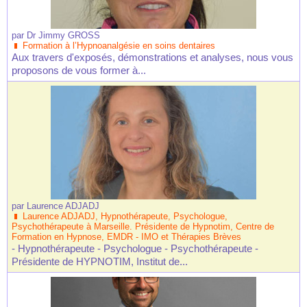
par
Dr Jimmy GROSS
Formation à l’Hypnoanalgésie en soins dentaires
Aux travers d'exposés, démonstrations et analyses, nous vous
proposons de vous former à...
par
Laurence ADJADJ
Laurence ADJADJ, Hypnothérapeute, Psychologue,
Psychothérapeute à Marseille. Présidente de Hypnotim, Centre de
Formation en Hypnose, EMDR - IMO et Thérapies Brèves
- Hypnothérapeute - Psychologue - Psychothérapeute -
Présidente de HYPNOTIM, Institut de...