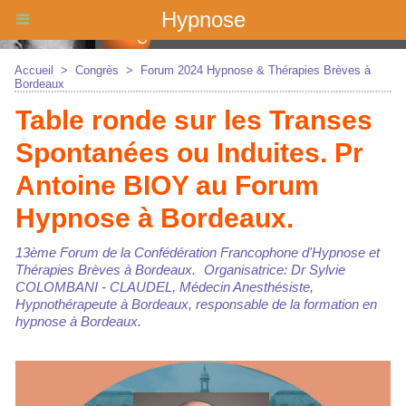
Hypnose
Accueil
>
Congrès
>
Forum 2024 Hypnose & Thérapies Brèves à
Bordeaux
Table ronde sur les Transes
Spontanées ou Induites. Pr
Antoine BIOY au Forum
Hypnose à Bordeaux.
13ème Forum de la Confédération Francophone d'Hypnose et
Thérapies Brèves à Bordeaux. Organisatrice: Dr Sylvie
COLOMBANI - CLAUDEL, Médecin Anesthésiste,
Hypnothérapeute à Bordeaux, responsable de la formation en
hypnose à Bordeaux.