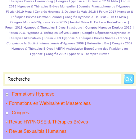
Thérapies Brèves Luxembourg
|
Congrès Hypnose et Douleur 2022 St Malo
|
Forum
Laurent GROSS au Forum
2019 Hypnose & Thérapies Brèves Montpellier
|
Journée Francophone de l'Hypnose
de Bordeaux.
Février 2019 Metz
|
Congrès Hypnose & Douleur St Malo 2018
|
Forum 2017 Hypnose &
Thérapies Brèves Clermont-Ferrand
|
Congrès Hypnose & Douleur 2016 St Malo
|
Congrès Mondial d'Hypnose Paris 2015
|
Institut Milton H. Erickson Ile-de-France.
|
Forum 2013 Hypnose & Thérapies Brèves Strasbourg
|
Congrès Hypnose Douleur 2012
|
Forum 2011 Hypnose & Thérapies Brèves Biarritz
|
Congrès Dépressions,Hypnose et
Thérapies Alternatives
|
Forum 2009 Hypnose & Thérapies Brèves Nantes - France
|
Congrès de la Société Internationale d'Hypnose 2009
|
Université d'Eté
|
Congrès 2007
Hypnose & Thérapies Brèves
|
AEPH- Assiociation Européenne des Praticiens en
Hypnose
|
Congrès 2005 Hypnose & Thérapies Brèves
Formations Hypnose
Formations en Webinaire et Masterclass
Congrès
Revue HYPNOSE & Thérapies Brèves
Revue Sexualités Humaines