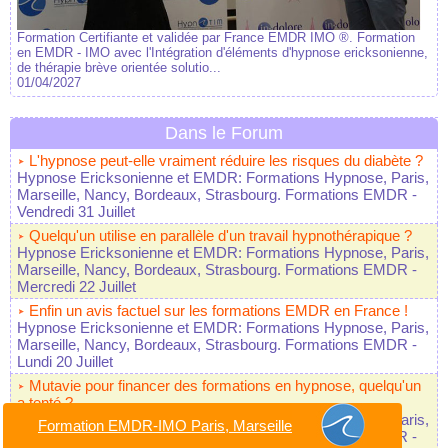
Formation Certifiante et validée par France EMDR IMO ®. Formation
en EMDR - IMO avec l'Intégration d'éléments d'hypnose ericksonienne,
de thérapie brève orientée solutio...
01/04/2027
Dans le Forum
L'hypnose peut-elle vraiment réduire les risques du diabète ?
Hypnose Ericksonienne et EMDR: Formations Hypnose, Paris,
Marseille, Nancy, Bordeaux, Strasbourg. Formations EMDR
-
Vendredi 31 Juillet
Quelqu'un utilise en parallèle d'un travail hypnothérapique ?
Hypnose Ericksonienne et EMDR: Formations Hypnose, Paris,
Marseille, Nancy, Bordeaux, Strasbourg. Formations EMDR
-
Mercredi 22 Juillet
Enfin un avis factuel sur les formations EMDR en France !
Hypnose Ericksonienne et EMDR: Formations Hypnose, Paris,
Marseille, Nancy, Bordeaux, Strasbourg. Formations EMDR
-
Lundi 20 Juillet
Mutavie pour financer des formations en hypnose, quelqu'un
a tenté ?
Hypnose Ericksonienne et EMDR: Formations Hypnose, Paris,
Formation EMDR-IMO Paris, Marseille
Marseille, Nancy, Bordeaux, Strasbourg. Formations EMDR
-