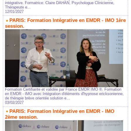
intégrative. Formatrice: Claire DAHAN, Psychologue Clinicienne,
Thérapeute e...
12/01/2027
PARIS: Formation Intégrative en EMDR - IMO 1ère
session.
Formation Certifiante et validée par France EMDR IMO ®. Formation
en EMDR - IMO avec Intégration d'éléments d'hypnose ericksonienne,
de thérapie brève orientée solution e...
03/02/2027
PARIS: Formation Intégrative en EMDR - IMO
2ème session.