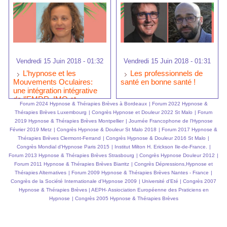
Vendredi 15 Juin 2018 - 01:32
Vendredi 15 Juin 2018 - 01:31
L’hypnose et les
Les professionnels de
Mouvements Oculaires:
santé en bonne santé !
une intégration intégrative
de l’EMDR, IMO et
Forum 2024 Hypnose & Thérapies Brèves à Bordeaux
|
Forum 2022 Hypnose &
l'hypnose ericksonienne
Thérapies Brèves Luxembourg
|
Congrès Hypnose et Douleur 2022 St Malo
|
Forum
2019 Hypnose & Thérapies Brèves Montpellier
|
Journée Francophone de l'Hypnose
Février 2019 Metz
|
Congrès Hypnose & Douleur St Malo 2018
|
Forum 2017 Hypnose &
Thérapies Brèves Clermont-Ferrand
|
Congrès Hypnose & Douleur 2016 St Malo
|
Congrès Mondial d'Hypnose Paris 2015
|
Institut Milton H. Erickson Ile-de-France.
|
Forum 2013 Hypnose & Thérapies Brèves Strasbourg
|
Congrès Hypnose Douleur 2012
|
Forum 2011 Hypnose & Thérapies Brèves Biarritz
|
Congrès Dépressions,Hypnose et
Thérapies Alternatives
|
Forum 2009 Hypnose & Thérapies Brèves Nantes - France
|
Congrès de la Société Internationale d'Hypnose 2009
|
Université d'Eté
|
Congrès 2007
Hypnose & Thérapies Brèves
|
AEPH- Assiociation Européenne des Praticiens en
Hypnose
|
Congrès 2005 Hypnose & Thérapies Brèves