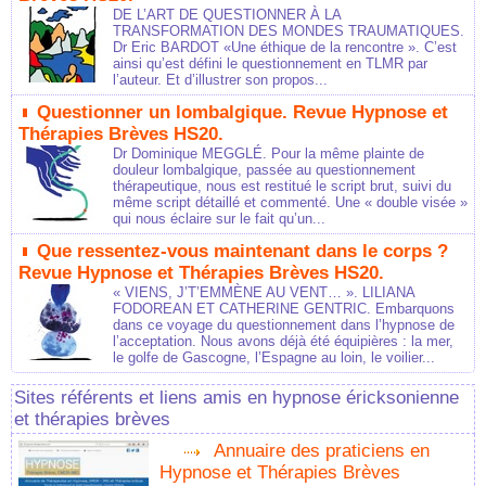
DE L’ART DE QUESTIONNER À LA
TRANSFORMATION DES MONDES TRAUMATIQUES.
Dr Eric BARDOT «Une éthique de la rencontre ». C’est
ainsi qu’est défini le questionnement en TLMR par
l’auteur. Et d’illustrer son propos...
Questionner un lombalgique. Revue Hypnose et
Thérapies Brèves HS20.
Dr Dominique MEGGLÉ. Pour la même plainte de
douleur lombalgique, passée au questionnement
thérapeutique, nous est restitué le script brut, suivi du
même script détaillé et commenté. Une « double visée »
qui nous éclaire sur le fait qu’un...
Que ressentez-vous maintenant dans le corps ?
Revue Hypnose et Thérapies Brèves HS20.
« VIENS, J’T’EMMÈNE AU VENT… ». LILIANA
FODOREAN ET CATHERINE GENTRIC. Embarquons
dans ce voyage du questionnement dans l’hypnose de
l’acceptation. Nous avons déjà été équipières : la mer,
le golfe de Gascogne, l’Espagne au loin, le voilier...
Sites référents et liens amis en hypnose éricksonienne
et thérapies brèves
Annuaire des praticiens en
Hypnose et Thérapies Brèves