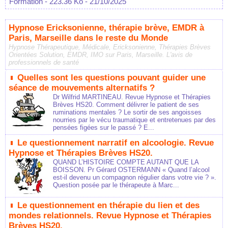
Formation
- 223.36 Ko
- 21/10/2025
Hypnose Ericksonienne, thérapie brève, EMDR à
Paris, Marseille dans le reste du Monde
Hypnose Thérapeutique, Médicale, Ericksonienne, Thérapies Brèves
Orientées Solution, EMDR, IMO sur Paris, Marseille. L'avis de
professionnels de santé
Quelles sont les questions pouvant guider une
séance de mouvements alternatifs ?
Dr Wilfrid MARTINEAU. Revue Hypnose et Thérapies
Brèves HS20. Comment délivrer le patient de ses
ruminations mentales ? Le sortir de ses angoisses
nourries par le vécu traumatique et entretenues par des
pensées figées sur le passé ? E...
Le questionnement narratif en alcoologie. Revue
Hypnose et Thérapies Brèves HS20.
QUAND L’HISTOIRE COMPTE AUTANT QUE LA
BOISSON. Pr Gérard OSTERMANN « Quand l’alcool
est-il devenu un compagnon régulier dans votre vie ? ».
Question posée par le thérapeute à Marc...
Le questionnement en thérapie du lien et des
mondes relationnels. Revue Hypnose et Thérapies
Brèves HS20.