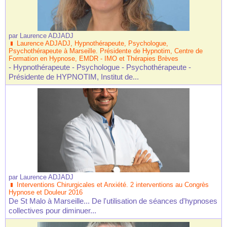
par
Laurence ADJADJ
Laurence ADJADJ, Hypnothérapeute, Psychologue,
Psychothérapeute à Marseille. Présidente de Hypnotim, Centre de
Formation en Hypnose, EMDR - IMO et Thérapies Brèves
- Hypnothérapeute - Psychologue - Psychothérapeute -
Présidente de HYPNOTIM, Institut de...
par
Laurence ADJADJ
Interventions Chirurgicales et Anxiété. 2 interventions au Congrès
Hypnose et Douleur 2016
De St Malo à Marseille... De l'utilisation de séances d'hypnoses
collectives pour diminuer...