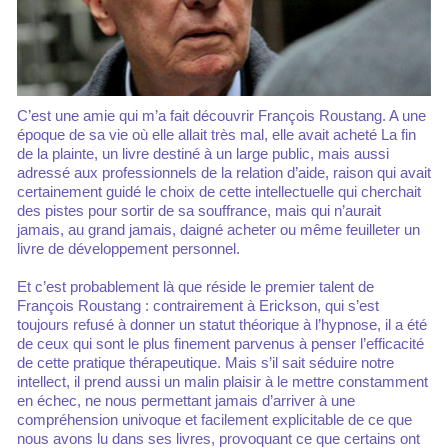
C’est une amie qui m’a fait découvrir François Roustang. A une
époque de sa vie où elle allait très mal, elle avait acheté La fin
de la plainte, un livre destiné à un large public, mais aussi
adressé aux professionnels de la relation d’aide, raison qui avait
certainement guidé le choix de cette intellectuelle qui cherchait
des pistes pour sortir de sa souffrance, mais qui n’aurait
jamais, au grand jamais, daigné acheter ou même feuilleter un
livre de développement personnel.
Et c’est probablement là que réside le premier talent de
François Roustang : contrairement à Erickson, qui s’est
toujours refusé à donner un statut théorique à l’hypnose, il a été
de ceux qui sont le plus finement parvenus à penser l’efficacité
de cette pratique thérapeutique. Mais s’il sait séduire notre
intellect, il prend aussi un malin plaisir à le mettre constamment
en échec, ne nous permettant jamais d’arriver à une
compréhension univoque et facilement explicitable de ce que
nous avons lu dans ses livres, provoquant ce que certains ont