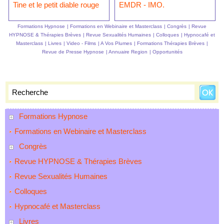
Tine et le petit diable rouge
EMDR - IMO.
Formations Hypnose
|
Formations en Webinaire et Masterclass
|
Congrès
|
Revue
HYPNOSE & Thérapies Brèves
|
Revue Sexualités Humaines
|
Colloques
|
Hypnocafé et
Masterclass
|
Livres
|
Video - Films
|
A Vos Plumes
|
Formations Thérapies Brèves
|
Revue de Presse Hypnose
|
Annuaire Region
|
Opportunités
Formations Hypnose
Formations en Webinaire et Masterclass
Congrès
Revue HYPNOSE & Thérapies Brèves
Revue Sexualités Humaines
Colloques
Hypnocafé et Masterclass
Livres