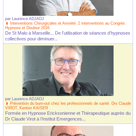
par
Laurence ADJADJ
Interventions Chirurgicales et Anxiété. 2 interventions au Congrès
Hypnose et Douleur 2016
De St Malo à Marseille... De l'utilisation de séances d'hypnoses
collectives pour diminuer...
par
Laurence ADJADJ
Prévention du burn-out chez les professionnels de santé. Drs Claude
VIROT, Kenton KAISER
Formée en Hypnose Ericksonienne et Thérapeutique auprès du
Dr Claude Virot à l'Institut Emergences...