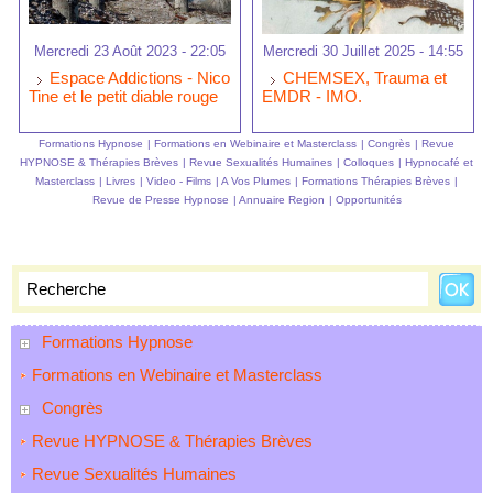
Mercredi 23 Août 2023 - 22:05
Mercredi 30 Juillet 2025 - 14:55
Espace Addictions - Nico
CHEMSEX, Trauma et
Tine et le petit diable rouge
EMDR - IMO.
Formations Hypnose
|
Formations en Webinaire et Masterclass
|
Congrès
|
Revue
HYPNOSE & Thérapies Brèves
|
Revue Sexualités Humaines
|
Colloques
|
Hypnocafé et
Masterclass
|
Livres
|
Video - Films
|
A Vos Plumes
|
Formations Thérapies Brèves
|
Revue de Presse Hypnose
|
Annuaire Region
|
Opportunités
Formations Hypnose
Formations en Webinaire et Masterclass
Congrès
Revue HYPNOSE & Thérapies Brèves
Revue Sexualités Humaines