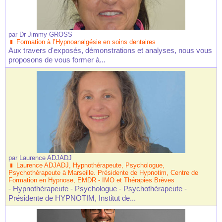
par
Dr Jimmy GROSS
Formation à l’Hypnoanalgésie en soins dentaires
Aux travers d'exposés, démonstrations et analyses, nous vous
proposons de vous former à...
par
Laurence ADJADJ
Laurence ADJADJ, Hypnothérapeute, Psychologue,
Psychothérapeute à Marseille. Présidente de Hypnotim, Centre de
Formation en Hypnose, EMDR - IMO et Thérapies Brèves
- Hypnothérapeute - Psychologue - Psychothérapeute -
Présidente de HYPNOTIM, Institut de...