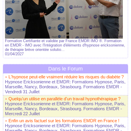
Formation Certifiante et validée par France EMDR IMO ®. Formation
en EMDR - IMO avec l'Intégration d'éléments d'hypnose ericksonienne,
de thérapie brève orientée solutio...
01/04/2027
Dans le Forum
L'hypnose peut-elle vraiment réduire les risques du diabète ?
Hypnose Ericksonienne et EMDR: Formations Hypnose, Paris,
Marseille, Nancy, Bordeaux, Strasbourg. Formations EMDR
-
Vendredi 31 Juillet
Quelqu'un utilise en parallèle d'un travail hypnothérapique ?
Hypnose Ericksonienne et EMDR: Formations Hypnose, Paris,
Marseille, Nancy, Bordeaux, Strasbourg. Formations EMDR
-
Mercredi 22 Juillet
Enfin un avis factuel sur les formations EMDR en France !
Hypnose Ericksonienne et EMDR: Formations Hypnose, Paris,
Marseille, Nancy, Bordeaux, Strasbourg. Formations EMDR
-