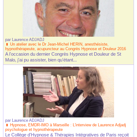
par
Laurence ADJADJ
Un atelier avec le Dr Jean-Michel HERIN, anesthésiste,
hypnothérapeute, acupuncteur au Congrès Hypnose et Douleur 2016
A l'occasion du dernier Congrès Hypnose et Douleur de St
Malo, j'ai pu assister, bien qu'étant...
par
Laurence ADJADJ
Hypnose, EMDR-IMO à Marseille : L'interview de Laurence Adjadj
psychologue et hypnothérapeute
Le Collège d'Hypnose & Thérapies Intégratives de Paris reçoit