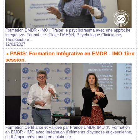
Formation EMDR - IMO : Traiter le psychotrauma avec une approche
intégrative. Formatrice: Claire DAHAN, Psychologue Clinicienne,
Thérapeute e...
12/01/2027
PARIS: Formation Intégrative en EMDR - IMO 1ère
session.
Formation Certifiante et validée par France EMDR IMO ®. Formation
en EMDR - IMO avec Intégration d'éléments d'hypnose ericksonienne,
de thérapie brève orientée solution e...