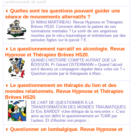
professionnels de santé
Quelles sont les questions pouvant guider une
séance de mouvements alternatifs ?
Dr Wilfrid MARTINEAU. Revue Hypnose et Thérapies
Brèves HS20. Comment délivrer le patient de ses
ruminations mentales ? Le sortir de ses angoisses
nourries par le vécu traumatique et entretenues par des
pensées figées sur le passé ? E...
Le questionnement narratif en alcoologie. Revue
Hypnose et Thérapies Brèves HS20.
QUAND L’HISTOIRE COMPTE AUTANT QUE LA
BOISSON. Pr Gérard OSTERMANN « Quand l’alcool
est-il devenu un compagnon régulier dans votre vie ? ».
Question posée par le thérapeute à Marc...
Le questionnement en thérapie du lien et des
mondes relationnels. Revue Hypnose et Thérapies
Brèves HS20.
DE L’ART DE QUESTIONNER À LA
TRANSFORMATION DES MONDES TRAUMATIQUES.
Dr Eric BARDOT «Une éthique de la rencontre ». C’est
ainsi qu’est défini le questionnement en TLMR par
l’auteur. Et d’illustrer son propos...
Questionner un lombalgique. Revue Hypnose et