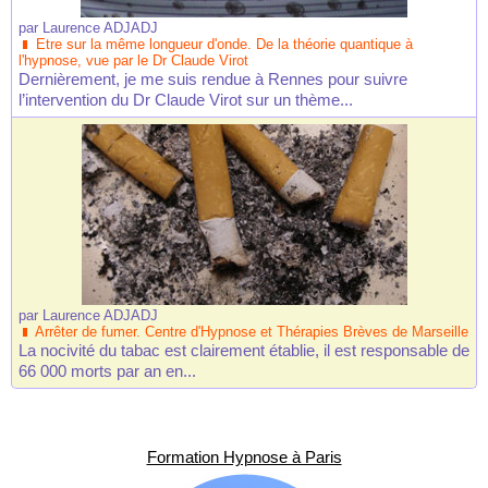
par
Laurence ADJADJ
Etre sur la même longueur d'onde. De la théorie quantique à
l'hypnose, vue par le Dr Claude Virot
Dernièrement, je me suis rendue à Rennes pour suivre
l’intervention du Dr Claude Virot sur un thème...
par
Laurence ADJADJ
Arrêter de fumer. Centre d'Hypnose et Thérapies Brèves de Marseille
La nocivité du tabac est clairement établie, il est responsable de
66 000 morts par an en...
Formation Hypnose à Paris