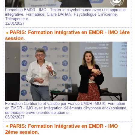
Formation EMDR - IMO : Traiter le psychotrauma avec une approche
intégrative. Formatrice: Claire DAHAN, Psychologue Clinicienne,
Thérapeute e...
12/01/2027
PARIS: Formation Intégrative en EMDR - IMO 1ère
session.
Formation Certifiante et validée par France EMDR IMO ®. Formation
en EMDR - IMO avec Intégration d'éléments d'hypnose ericksonienne,
de thérapie brève orientée solution e...
03/02/2027
PARIS: Formation Intégrative en EMDR - IMO
2ème session.