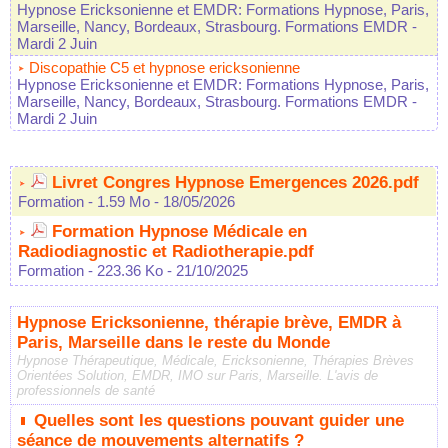
Hypnose Ericksonienne et EMDR: Formations Hypnose, Paris,
Marseille, Nancy, Bordeaux, Strasbourg. Formations EMDR
-
Mardi 2 Juin
Discopathie C5 et hypnose ericksonienne
Hypnose Ericksonienne et EMDR: Formations Hypnose, Paris,
Marseille, Nancy, Bordeaux, Strasbourg. Formations EMDR
-
Mardi 2 Juin
Livret Congres Hypnose Emergences 2026.pdf
Formation
- 1.59 Mo
- 18/05/2026
Formation Hypnose Médicale en
Radiodiagnostic et Radiotherapie.pdf
Formation
- 223.36 Ko
- 21/10/2025
Hypnose Ericksonienne, thérapie brève, EMDR à
Paris, Marseille dans le reste du Monde
Hypnose Thérapeutique, Médicale, Ericksonienne, Thérapies Brèves
Orientées Solution, EMDR, IMO sur Paris, Marseille. L'avis de
professionnels de santé
Quelles sont les questions pouvant guider une
séance de mouvements alternatifs ?