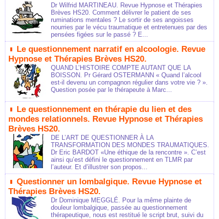
Dr Wilfrid MARTINEAU. Revue Hypnose et Thérapies
Brèves HS20. Comment délivrer le patient de ses
ruminations mentales ? Le sortir de ses angoisses
nourries par le vécu traumatique et entretenues par des
pensées figées sur le passé ? E...
Le questionnement narratif en alcoologie. Revue
Hypnose et Thérapies Brèves HS20.
QUAND L’HISTOIRE COMPTE AUTANT QUE LA
BOISSON. Pr Gérard OSTERMANN « Quand l’alcool
est-il devenu un compagnon régulier dans votre vie ? ».
Question posée par le thérapeute à Marc...
Le questionnement en thérapie du lien et des
mondes relationnels. Revue Hypnose et Thérapies
Brèves HS20.
DE L’ART DE QUESTIONNER À LA
TRANSFORMATION DES MONDES TRAUMATIQUES.
Dr Eric BARDOT «Une éthique de la rencontre ». C’est
ainsi qu’est défini le questionnement en TLMR par
l’auteur. Et d’illustrer son propos...
Questionner un lombalgique. Revue Hypnose et
Thérapies Brèves HS20.
Dr Dominique MEGGLÉ. Pour la même plainte de
douleur lombalgique, passée au questionnement
thérapeutique, nous est restitué le script brut, suivi du