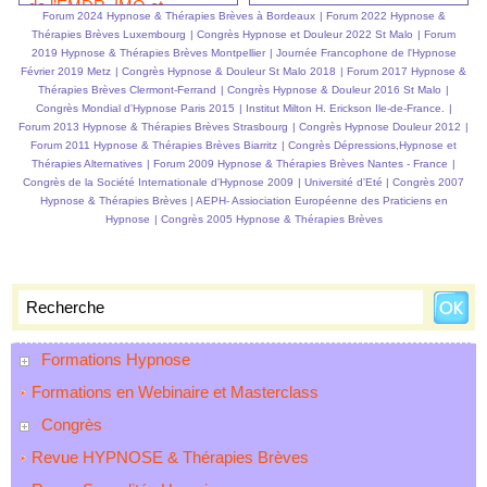
de l’EMDR, IMO et
Forum 2024 Hypnose & Thérapies Brèves à Bordeaux
|
Forum 2022 Hypnose &
l'hypnose ericksonienne
Thérapies Brèves Luxembourg
|
Congrès Hypnose et Douleur 2022 St Malo
|
Forum
2019 Hypnose & Thérapies Brèves Montpellier
|
Journée Francophone de l'Hypnose
Février 2019 Metz
|
Congrès Hypnose & Douleur St Malo 2018
|
Forum 2017 Hypnose &
Thérapies Brèves Clermont-Ferrand
|
Congrès Hypnose & Douleur 2016 St Malo
|
Congrès Mondial d'Hypnose Paris 2015
|
Institut Milton H. Erickson Ile-de-France.
|
Forum 2013 Hypnose & Thérapies Brèves Strasbourg
|
Congrès Hypnose Douleur 2012
|
Forum 2011 Hypnose & Thérapies Brèves Biarritz
|
Congrès Dépressions,Hypnose et
Thérapies Alternatives
|
Forum 2009 Hypnose & Thérapies Brèves Nantes - France
|
Congrès de la Société Internationale d'Hypnose 2009
|
Université d'Eté
|
Congrès 2007
Hypnose & Thérapies Brèves
|
AEPH- Assiociation Européenne des Praticiens en
Hypnose
|
Congrès 2005 Hypnose & Thérapies Brèves
Formations Hypnose
Formations en Webinaire et Masterclass
Congrès
Revue HYPNOSE & Thérapies Brèves