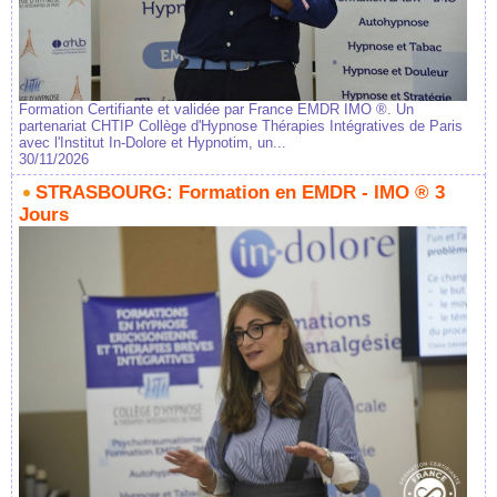
Formation Certifiante et validée par France EMDR IMO ®. Un
partenariat CHTIP Collège d'Hypnose Thérapies Intégratives de Paris
avec l'Institut In-Dolore et Hypnotim, un...
30/11/2026
STRASBOURG: Formation en EMDR - IMO ® 3
Jours