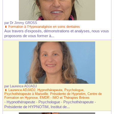
par
Dr Jimmy GROSS
Formation à l’Hypnoanalgésie en soins dentaires
Aux travers d'exposés, démonstrations et analyses, nous vous
proposons de vous former à...
par
Laurence ADJADJ
Laurence ADJADJ, Hypnothérapeute, Psychologue,
Psychothérapeute à Marseille. Présidente de Hypnotim, Centre de
Formation en Hypnose, EMDR - IMO et Thérapies Brèves
- Hypnothérapeute - Psychologue - Psychothérapeute -
Présidente de HYPNOTIM, Institut de...