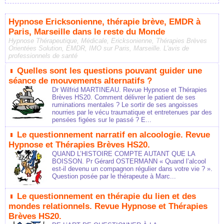
Hypnose Ericksonienne, thérapie brève, EMDR à
Paris, Marseille dans le reste du Monde
Hypnose Thérapeutique, Médicale, Ericksonienne, Thérapies Brèves
Orientées Solution, EMDR, IMO sur Paris, Marseille. L'avis de
professionnels de santé
Quelles sont les questions pouvant guider une
séance de mouvements alternatifs ?
Dr Wilfrid MARTINEAU. Revue Hypnose et Thérapies
Brèves HS20. Comment délivrer le patient de ses
ruminations mentales ? Le sortir de ses angoisses
nourries par le vécu traumatique et entretenues par des
pensées figées sur le passé ? E...
Le questionnement narratif en alcoologie. Revue
Hypnose et Thérapies Brèves HS20.
QUAND L’HISTOIRE COMPTE AUTANT QUE LA
BOISSON. Pr Gérard OSTERMANN « Quand l’alcool
est-il devenu un compagnon régulier dans votre vie ? ».
Question posée par le thérapeute à Marc...
Le questionnement en thérapie du lien et des
mondes relationnels. Revue Hypnose et Thérapies
Brèves HS20.