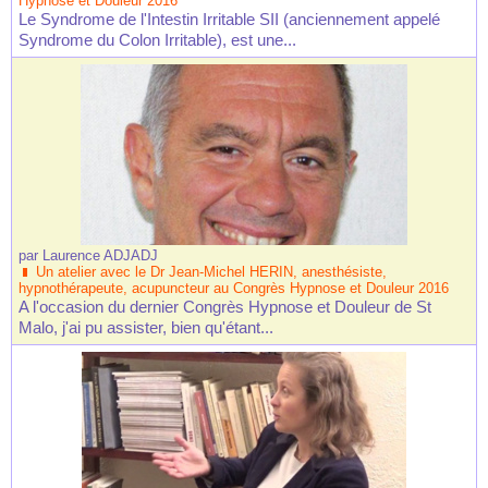
Hypnose et Douleur 2016
Le Syndrome de l'Intestin Irritable SII (anciennement appelé
Syndrome du Colon Irritable), est une...
par
Laurence ADJADJ
Un atelier avec le Dr Jean-Michel HERIN, anesthésiste,
hypnothérapeute, acupuncteur au Congrès Hypnose et Douleur 2016
A l'occasion du dernier Congrès Hypnose et Douleur de St
Malo, j'ai pu assister, bien qu'étant...