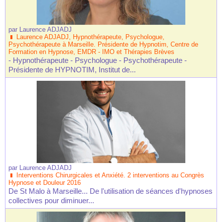
par
Laurence ADJADJ
Laurence ADJADJ, Hypnothérapeute, Psychologue,
Psychothérapeute à Marseille. Présidente de Hypnotim, Centre de
Formation en Hypnose, EMDR - IMO et Thérapies Brèves
- Hypnothérapeute - Psychologue - Psychothérapeute -
Présidente de HYPNOTIM, Institut de...
par
Laurence ADJADJ
Interventions Chirurgicales et Anxiété. 2 interventions au Congrès
Hypnose et Douleur 2016
De St Malo à Marseille... De l'utilisation de séances d'hypnoses
collectives pour diminuer...