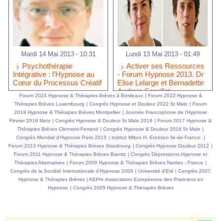
Mardi 14 Mai 2013 - 10:31
Lundi 13 Mai 2013 - 01:49
Psychothérapie
Activer ses Ressources
Intégrative : l’Hypnose au
- Forum Hypnose 2013. Dr
Cœur du Processus Créatif
Elise Lelarge et Bernadette
Audrain-Servillat
Forum 2024 Hypnose & Thérapies Brèves à Bordeaux
|
Forum 2022 Hypnose &
Thérapies Brèves Luxembourg
|
Congrès Hypnose et Douleur 2022 St Malo
|
Forum
2019 Hypnose & Thérapies Brèves Montpellier
|
Journée Francophone de l'Hypnose
Février 2019 Metz
|
Congrès Hypnose & Douleur St Malo 2018
|
Forum 2017 Hypnose &
Thérapies Brèves Clermont-Ferrand
|
Congrès Hypnose & Douleur 2016 St Malo
|
Congrès Mondial d'Hypnose Paris 2015
|
Institut Milton H. Erickson Ile-de-France.
|
Forum 2013 Hypnose & Thérapies Brèves Strasbourg
|
Congrès Hypnose Douleur 2012
|
Forum 2011 Hypnose & Thérapies Brèves Biarritz
|
Congrès Dépressions,Hypnose et
Thérapies Alternatives
|
Forum 2009 Hypnose & Thérapies Brèves Nantes - France
|
Congrès de la Société Internationale d'Hypnose 2009
|
Université d'Eté
|
Congrès 2007
Hypnose & Thérapies Brèves
|
AEPH- Assiociation Européenne des Praticiens en
Hypnose
|
Congrès 2005 Hypnose & Thérapies Brèves