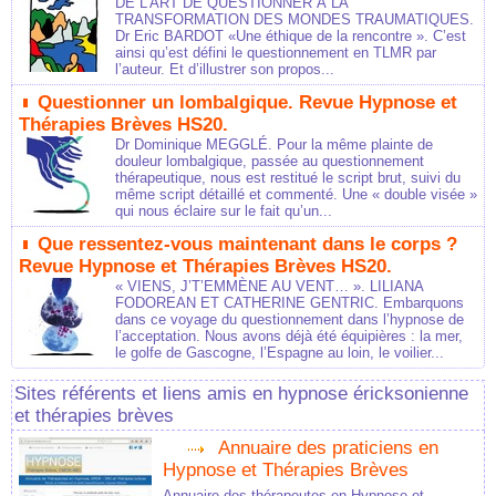
DE L’ART DE QUESTIONNER À LA
TRANSFORMATION DES MONDES TRAUMATIQUES.
Dr Eric BARDOT «Une éthique de la rencontre ». C’est
ainsi qu’est défini le questionnement en TLMR par
l’auteur. Et d’illustrer son propos...
Questionner un lombalgique. Revue Hypnose et
Thérapies Brèves HS20.
Dr Dominique MEGGLÉ. Pour la même plainte de
douleur lombalgique, passée au questionnement
thérapeutique, nous est restitué le script brut, suivi du
même script détaillé et commenté. Une « double visée »
qui nous éclaire sur le fait qu’un...
Que ressentez-vous maintenant dans le corps ?
Revue Hypnose et Thérapies Brèves HS20.
« VIENS, J’T’EMMÈNE AU VENT… ». LILIANA
FODOREAN ET CATHERINE GENTRIC. Embarquons
dans ce voyage du questionnement dans l’hypnose de
l’acceptation. Nous avons déjà été équipières : la mer,
le golfe de Gascogne, l’Espagne au loin, le voilier...
Sites référents et liens amis en hypnose éricksonienne
et thérapies brèves
Annuaire des praticiens en
Hypnose et Thérapies Brèves
Annuaire des thérapeutes en Hypnose et