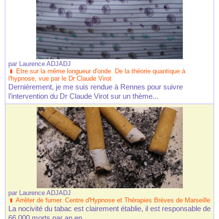
par
Laurence ADJADJ
Etre sur la même longueur d'onde. De la théorie quantique à
l'hypnose, vue par le Dr Claude Virot
Dernièrement, je me suis rendue à Rennes pour suivre
l’intervention du Dr Claude Virot sur un thème...
par
Laurence ADJADJ
Arrêter de fumer. Centre d'Hypnose et Thérapies Brèves de Marseille
La nocivité du tabac est clairement établie, il est responsable de
66 000 morts par an en...