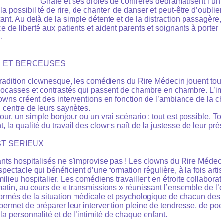
Girafe et ses drôles de confrères dédramatisent l’univ
 la possibilité de rire, de chanter, de danser et peut-être d’oubli
tant. Au delà de la simple détente et de la distraction passagère
 de liberté aux patients et aident parents et soignants à porter 
.
 ET BERCEUSES
radition clownesque, les comédiens du Rire Médecin jouent tou
ocasses et contrastés qui passent de chambre en chambre. L’im
clowns créent des interventions en fonction de l’ambiance de la 
u centre de leurs saynètes.
r, un simple bonjour ou un vrai scénario : tout est possible. T
nt, la qualité du travail des clowns naît de la justesse de leur pr
EST SERIEUX
ants hospitalisés ne s'improvise pas ! Les clowns du Rire Médec
pectacle qui bénéficient d’une formation régulière, à la fois arti
milieu hospitalier. Les comédiens travaillent en étroite collabora
tin, au cours de « transmissions » réunissant l’ensemble de l’
formés de la situation médicale et psychologique de chacun des
permet de préparer leur intervention pleine de tendresse, de poés
la personnalité et de l’intimité de chaque enfant.