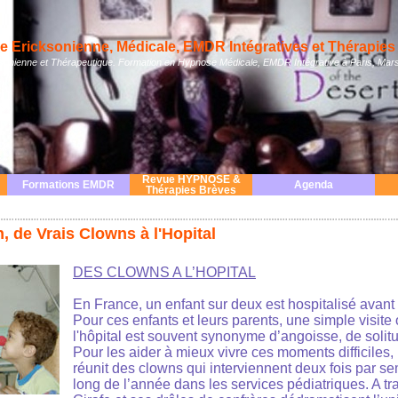
 Ericksonienne, Médicale, EMDR Intégratives et Thérapies 
nienne et Thérapeutique. Formation en Hypnose Médicale, EMDR Intégrative à Paris, Mars
Revue HYPNOSE &
Formations EMDR
Agenda
Thérapies Brèves
, de Vrais Clowns à l'Hopital
DES CLOWNS A L’HOPITAL
En France, un enfant sur deux est hospitalisé avant 
Pour ces enfants et leurs parents, une simple visite
l'hôpital est souvent synonyme d’angoisse, de solit
Pour les aider à mieux vivre ces moments difficiles
réunit des clowns qui interviennent deux fois par se
long de l’année dans les services pédiatriques. A tra