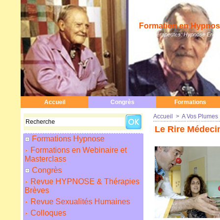
Formation en Hypnose
Hypnothérapeutes: Hypnose Erickso
Accueil
Congrès
Formations
Accueil
>
A Vos Plumes
Le Rire Médecin
Formations Hypnose
Formations en Webinaire et
Masterclass
Congrès
Revue HYPNOSE & Thérapies
Brèves
Revue Sexualités Humaines
Colloques