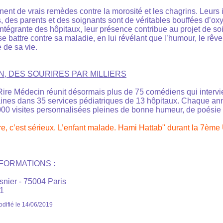
ent de vrais remèdes contre la morosité et les chagrins. Leurs 
 des parents et des soignants sont de véritables bouffées d’oxyg
intégrante des hôpitaux, leur présence contribue au projet de soi
se battre contre sa maladie, en lui révélant que l’humour, le rêve 
e de sa vie.
N, DES SOURIRES PAR MILLIERS
Rire Médecin réunit désormais plus de 75 comédiens qui interv
ines dans 35 services pédiatriques de 13 hôpitaux. Chaque an
 000 visites personnalisées pleines de bonne humeur, de poésie 
re, c’est sérieux. L’enfant malade. Hami Hattab" durant la 7ème 
FORMATIONS :
snier - 75004 Paris
31
difié le 14/06/2019