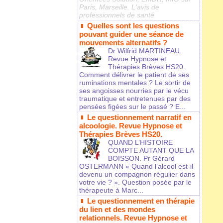
Paris, Marseille. L'avis de
professionnels de santé
Quelles sont les questions
pouvant guider une séance de
mouvements alternatifs ?
Dr Wilfrid MARTINEAU.
Revue Hypnose et
Thérapies Brèves HS20.
Comment délivrer le patient de ses
ruminations mentales ? Le sortir de
ses angoisses nourries par le vécu
traumatique et entretenues par des
pensées figées sur le passé ? E...
Le questionnement narratif en
alcoologie. Revue Hypnose et
Thérapies Brèves HS20.
QUAND L’HISTOIRE
COMPTE AUTANT QUE LA
BOISSON. Pr Gérard
OSTERMANN « Quand l’alcool est-il
devenu un compagnon régulier dans
votre vie ? ». Question posée par le
thérapeute à Marc...
Le questionnement en thérapie
du lien et des mondes
relationnels. Revue Hypnose et