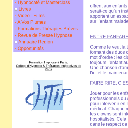
Hypnocafé et Masterclass
offrent aux enfants
Livres
serait-ce qu’un ins
Video - Films
apportent un espace
sur l’enfant malade
A Vos Plumes
Formations Thérapies Brèves
Revue de Presse Hypnose
ENTRE FANFARE
Annuaire Region
Comme le veut la t
Opportunités
formant des duos c
mot d’ordre : les 
toujours l’enfant a
Formation Hypnose à Paris.
Collège d'Hypnose & Thérapies Intégratives de
Une chanson d'amou
Paris
l'ici et le maintena
FAIRE RIRE, C’
Jouer pour les enf
professionnels du s
pour intervenir en 
médical. Chaque ma
les clowns sont in
hospitalisés. Cela 
-------------------
dans le respect de 