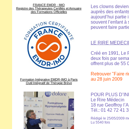
FRANCE EMDR - IMO
Les clowns devienn
Registre des Thérapeutes Certifiés et Annuaire
auprès des enfants,
des Formations Officielles
aujourd’hui partie 
souvent l’enfant à 
peuvent faire parti
LE RIRE MEDECI
Créé en 1991, Le 
deux fois par sema
offrent plus de 55
Retrouver "Faire ri
au 28 juin 2009
Formation Intégrative EMDR-IMO à Paris
Outil Intégratif de Thérapie Brève
POUR PLUS D’IN
Le Rire Médecin
18 rue Geoffroy l’A
Tél.: 01 42 72 41 
Rédigé le 25/05/2009 mo
Lu 5540 fois