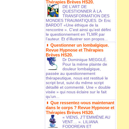
Thérapies Brèves HS20.
DE L’ART DE
QUESTIONNER À LA
TRANSFORMATION DES
MONDES TRAUMATIQUES. Dr Eric
BARDOT «Une éthique de la
rencontre ». C’est ainsi qu’est défini
le questionnement en TLMR par
l’auteur. Et d’illustrer son propos...
Questionner un lombalgique.
Revue Hypnose et Thérapies
Brèves HS20.
Dr Dominique MEGGLÉ.
Pour la même plainte de
douleur lombalgique,
passée au questionnement
thérapeutique, nous est restitué le
script brut, suivi du même script
détaillé et commenté. Une « double
visée » qui nous éclaire sur le fait
qu’un...
Que ressentez-vous maintenant
dans le corps ? Revue Hypnose et
Thérapies Brèves HS20.
« VIENS, J’T’EMMÈNE AU
VENT… ». LILIANA
FODOREAN ET