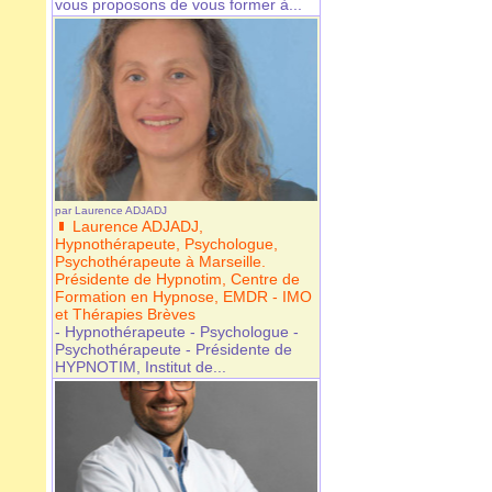
vous proposons de vous former à...
par
Laurence ADJADJ
Laurence ADJADJ,
Hypnothérapeute, Psychologue,
Psychothérapeute à Marseille.
Présidente de Hypnotim, Centre de
Formation en Hypnose, EMDR - IMO
et Thérapies Brèves
- Hypnothérapeute - Psychologue -
Psychothérapeute - Présidente de
HYPNOTIM, Institut de...