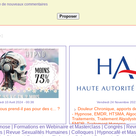
ivée de nouveaux commentaires
 :
edi 10 Avril 2024 - 00:36
Vendredi 24 Novembre 2023
 prend-il pas pour des c... ?
Douleur Chronique, apports de
- Hypnose, EMDR, HTSMA, Algod
Traitements, Traitement Algodyst
EMDR, Traitement Hypnose
pnose
|
Formations en Webinaire et Masterclass
|
Congrès
|
Rev
es
|
Revue Sexualités Humaines
|
Colloques
|
Hypnocafé et Mas