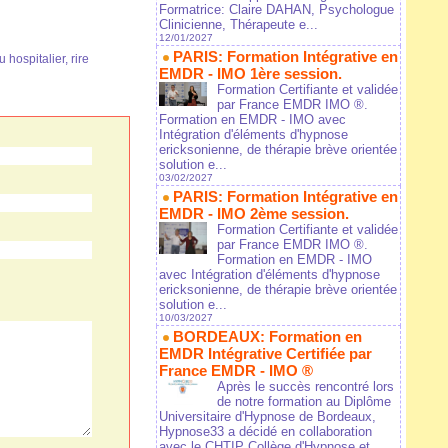
Formatrice: Claire DAHAN, Psychologue
Clinicienne, Thérapeute e...
12/01/2027
PARIS: Formation Intégrative en
u hospitalier
,
rire
EMDR - IMO 1ère session.
Formation Certifiante et validée
par France EMDR IMO ®.
Formation en EMDR - IMO avec
Intégration d'éléments d'hypnose
ericksonienne, de thérapie brève orientée
solution e...
03/02/2027
PARIS: Formation Intégrative en
EMDR - IMO 2ème session.
Formation Certifiante et validée
par France EMDR IMO ®.
Formation en EMDR - IMO
avec Intégration d'éléments d'hypnose
ericksonienne, de thérapie brève orientée
solution e...
10/03/2027
BORDEAUX: Formation en
EMDR Intégrative Certifiée par
France EMDR - IMO ®
Après le succès rencontré lors
de notre formation au Diplôme
Universitaire d'Hypnose de Bordeaux,
Hypnose33 a décidé en collaboration
avec le CHTIP Collège d'Hypnose et