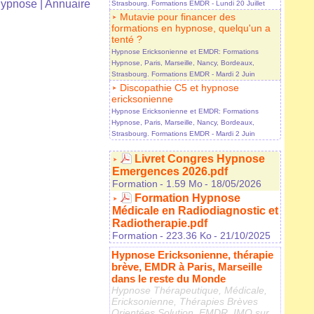
Hypnose
|
Annuaire
Strasbourg. Formations EMDR
- Lundi 20 Juillet
Mutavie pour financer des
formations en hypnose, quelqu'un a
tenté ?
Hypnose Ericksonienne et EMDR: Formations
Hypnose, Paris, Marseille, Nancy, Bordeaux,
Strasbourg. Formations EMDR
- Mardi 2 Juin
Discopathie C5 et hypnose
ericksonienne
Hypnose Ericksonienne et EMDR: Formations
Hypnose, Paris, Marseille, Nancy, Bordeaux,
Strasbourg. Formations EMDR
- Mardi 2 Juin
Livret Congres Hypnose
Emergences 2026.pdf
Formation
- 1.59 Mo
- 18/05/2026
Formation Hypnose
Médicale en Radiodiagnostic et
Radiotherapie.pdf
Formation
- 223.36 Ko
- 21/10/2025
Hypnose Ericksonienne, thérapie
brève, EMDR à Paris, Marseille
dans le reste du Monde
Hypnose Thérapeutique, Médicale,
Ericksonienne, Thérapies Brèves
Orientées Solution, EMDR, IMO sur