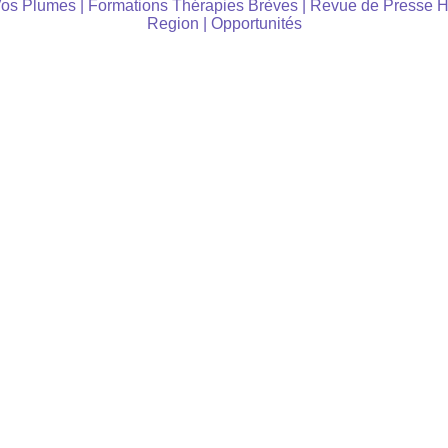
Vos Plumes
|
Formations Thérapies Brèves
|
Revue de Presse 
Region
|
Opportunités