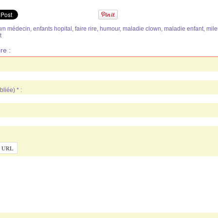
wn médecin
,
enfants hopital
,
faire rire
,
humour
,
maladie clown
,
maladie enfant
,
mile
t
re :
liée) * :