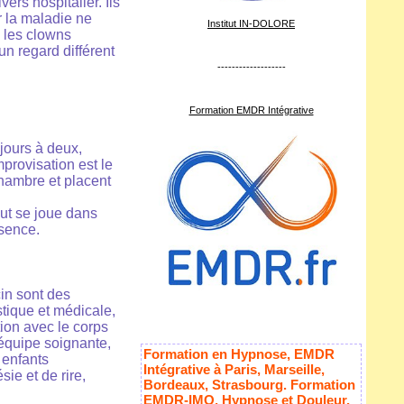
ers hospitalier. Ils
er la maladie ne
Institut IN-DOLORE
, les clowns
un regard différent
-------------------
Formation EMDR Intégrative
jours à deux,
provisation est le
chambre et placent
out se joue dans
ésence.
in sont des
stique et médicale,
tion avec le corps
équipe soignante,
Formation en Hypnose, EMDR
 enfants
Intégrative à Paris, Marseille,
ie et de rire,
Bordeaux, Strasbourg. Formation
EMDR-IMO, Hypnose et Douleur,