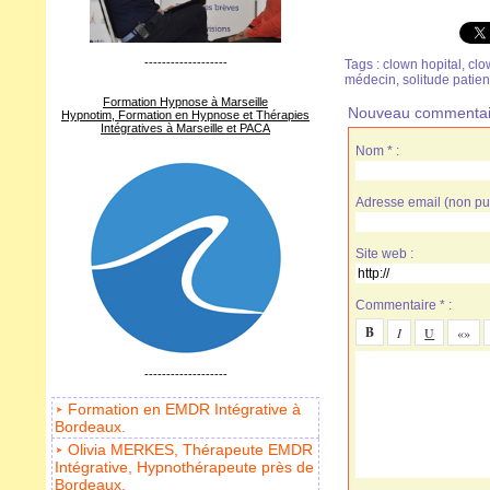
-------------------
Tags
:
clown hopital
,
clo
médecin
,
solitude patien
Formation Hypnose à Marseille
Nouveau commentai
Hypnotim, Formation en Hypnose et Thérapies
Intégratives à Marseille et PACA
Nom * :
Adresse email (non pub
Site web :
Commentaire * :
-------------------
Formation en EMDR Intégrative à
Bordeaux.
Olivia MERKES, Thérapeute EMDR
Intégrative, Hypnothérapeute près de
Bordeaux.