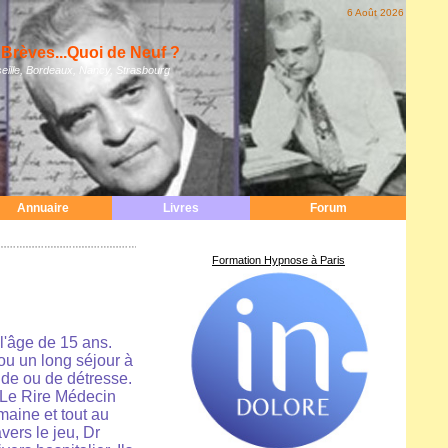
6 Août 2026
Brèves...Quoi de Neuf ?
eille, Bordeaux, Nancy, Strasbourg
Annuaire
Livres
Forum
Formation Hypnose à Paris
l'âge de 15 ans.
 ou un long séjour à
ude ou de détresse.
, Le Rire Médecin
maine et tout au
vers le jeu, Dr