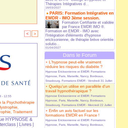
Thérapies Intégratives d...
16/03/2027
PARIS: Formation Intégrative en
EMDR - IMO 3ème session.
Formation Certifiante et validée
par France EMDR IMO ®.
Formation en EMDR - IMO avec
<
>
l'Intégration d'éléments d'hypnose
ericksonienne, de thérapie brève orientée
solutio...
01/04/2027
Dans le Forum
L'hypnose peut-elle vraiment
réduire les risques du diabète ?
Hypnose Ericksonienne et EMDR: Formations
Hypnose, Paris, Marseille, Nancy, Bordeaux,
Strasbourg. Formations EMDR
- Vendredi 31 Juillet
Quelqu'un utilise en parallèle d'un
travail hypnothérapique ?
Hypnose Ericksonienne et EMDR: Formations
 - 12:55
Hypnose, Paris, Marseille, Nancy, Bordeaux,
 la Psychothérapie
Strasbourg. Formations EMDR
- Mercredi 22 Juillet
ystrophie,
Enfin un avis factuel sur les
rophie, Traitement
formations EMDR en France !
ue HYPNOSE &
Hypnose Ericksonienne et EMDR: Formations
terclass
|
Livres
|
Hypnose, Paris, Marseille, Nancy, Bordeaux,