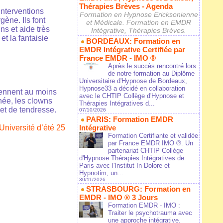
Thérapies Brèves - Agenda
interventions
Formation en Hypnose Ericksonienne
ène. Ils font
et Médicale. Formation en EMDR
ns et aide très
Intégrative, Thérapies Brèves.
et la fantaisie
BORDEAUX: Formation en
EMDR Intégrative Certifiée par
France EMDR - IMO ®
Après le succès rencontré lors
de notre formation au Diplôme
Universitaire d'Hypnose de Bordeaux,
Hypnose33 a décidé en collaboration
iennent au moins
avec le CHTIP Collège d'Hypnose et
née, les clowns
Thérapies Intégratives d...
et de tendresse.
07/10/2026
PARIS: Formation EMDR
Université d’été 25
Intégrative
Formation Certifiante et validée
par France EMDR IMO ®. Un
partenariat CHTIP Collège
d'Hypnose Thérapies Intégratives de
Paris avec l'Institut In-Dolore et
Hypnotim, un...
30/11/2026
STRASBOURG: Formation en
EMDR - IMO ® 3 Jours
Formation EMDR - IMO :
Traiter le psychotrauma avec
une approche intégrative.