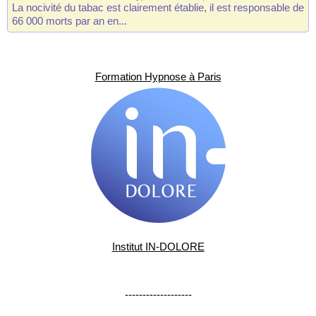
La nocivité du tabac est clairement établie, il est responsable de
66 000 morts par an en...
Formation Hypnose à Paris
Institut IN-DOLORE
-------------------