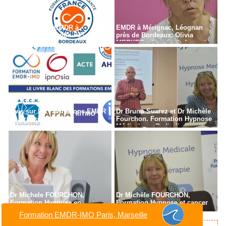
Formation en EMDR à
EMDR à Mérignac, Léognan
Bordeaux - Gironde - 33
près de Bordeaux: Olivia
MERKES, chargée de formation
Avis sur les Formations EMDR
Dr Bruno Suarez et Dr Michèle
en France
Fourchon. Formation Hypnose
Médicale en Radiodiagnostic,
Radiothérapie à Paris
Dr Michele FOURCHON,
Dr Michèle FOURCHON,
Formation Hypnose en
Formation Hypnose et cancer
cancérologie
Formation EMDR-IMO Paris, Marseille