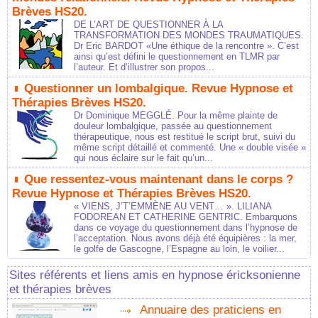
Brèves HS20.
DE L’ART DE QUESTIONNER À LA
TRANSFORMATION DES MONDES TRAUMATIQUES.
Dr Eric BARDOT «Une éthique de la rencontre ». C’est
ainsi qu’est défini le questionnement en TLMR par
l’auteur. Et d’illustrer son propos...
Questionner un lombalgique. Revue Hypnose et
Thérapies Brèves HS20.
Dr Dominique MEGGLÉ. Pour la même plainte de
douleur lombalgique, passée au questionnement
thérapeutique, nous est restitué le script brut, suivi du
même script détaillé et commenté. Une « double visée »
qui nous éclaire sur le fait qu’un...
Que ressentez-vous maintenant dans le corps ?
Revue Hypnose et Thérapies Brèves HS20.
« VIENS, J’T’EMMÈNE AU VENT… ». LILIANA
FODOREAN ET CATHERINE GENTRIC. Embarquons
dans ce voyage du questionnement dans l’hypnose de
l’acceptation. Nous avons déjà été équipières : la mer,
le golfe de Gascogne, l’Espagne au loin, le voilier...
Sites référents et liens amis en hypnose éricksonienne
et thérapies brèves
Annuaire des praticiens en