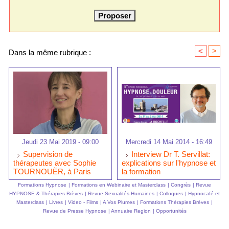
<
>
Dans la même rubrique :
Jeudi 23 Mai 2019 - 09:00
Mercredi 14 Mai 2014 - 16:49
Supervision de
Interview Dr T. Servillat:
thérapeutes avec Sophie
explications sur l'hypnose et
TOURNOUËR, à Paris
la formation
Formations Hypnose
|
Formations en Webinaire et Masterclass
|
Congrès
|
Revue
HYPNOSE & Thérapies Brèves
|
Revue Sexualités Humaines
|
Colloques
|
Hypnocafé et
Masterclass
|
Livres
|
Video - Films
|
A Vos Plumes
|
Formations Thérapies Brèves
|
Revue de Presse Hypnose
|
Annuaire Region
|
Opportunités