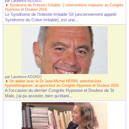
par
Laurence ADJADJ
Syndrome de l'Intestin Irritable. 2 interventions majeures au Congrès
Hypnose et Douleur 2016
Le Syndrome de l'Intestin Irritable SII (anciennement appelé
Syndrome du Colon Irritable), est une...
par
Laurence ADJADJ
Un atelier avec le Dr Jean-Michel HERIN, anesthésiste,
hypnothérapeute, acupuncteur au Congrès Hypnose et Douleur 2016
A l'occasion du dernier Congrès Hypnose et Douleur de St
Malo, j'ai pu assister, bien qu'étant...