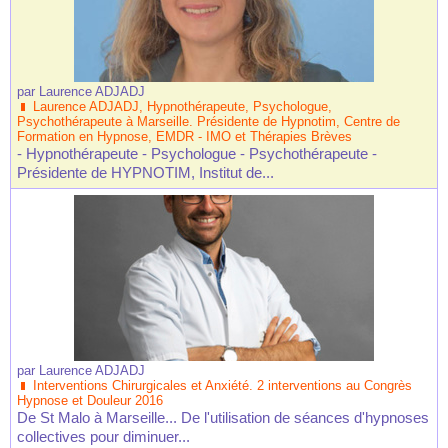
par
Laurence ADJADJ
Laurence ADJADJ, Hypnothérapeute, Psychologue,
Psychothérapeute à Marseille. Présidente de Hypnotim, Centre de
Formation en Hypnose, EMDR - IMO et Thérapies Brèves
- Hypnothérapeute - Psychologue - Psychothérapeute -
Présidente de HYPNOTIM, Institut de...
par
Laurence ADJADJ
Interventions Chirurgicales et Anxiété. 2 interventions au Congrès
Hypnose et Douleur 2016
De St Malo à Marseille... De l'utilisation de séances d'hypnoses
collectives pour diminuer...