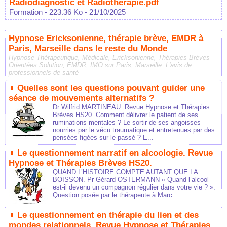
Radiodiagnostic et Radiotherapie.pdf
Formation
- 223.36 Ko
- 21/10/2025
Hypnose Ericksonienne, thérapie brève, EMDR à
Paris, Marseille dans le reste du Monde
Hypnose Thérapeutique, Médicale, Ericksonienne, Thérapies Brèves
Orientées Solution, EMDR, IMO sur Paris, Marseille. L'avis de
professionnels de santé
Quelles sont les questions pouvant guider une
séance de mouvements alternatifs ?
Dr Wilfrid MARTINEAU. Revue Hypnose et Thérapies
Brèves HS20. Comment délivrer le patient de ses
ruminations mentales ? Le sortir de ses angoisses
nourries par le vécu traumatique et entretenues par des
pensées figées sur le passé ? E...
Le questionnement narratif en alcoologie. Revue
Hypnose et Thérapies Brèves HS20.
QUAND L’HISTOIRE COMPTE AUTANT QUE LA
BOISSON. Pr Gérard OSTERMANN « Quand l’alcool
est-il devenu un compagnon régulier dans votre vie ? ».
Question posée par le thérapeute à Marc...
Le questionnement en thérapie du lien et des
mondes relationnels. Revue Hypnose et Thérapies