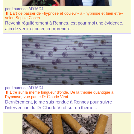
par
Laurence ADJADJ
L’art de passer de «hypnose et douleur» à «hypnose et bien être»
selon Sophie Cohen
Revenir régulièrement à Rennes, est pour moi une évidence,
afin de venir écouter, comprendre...
par
Laurence ADJADJ
Etre sur la même longueur d'onde. De la théorie quantique à
l'hypnose, vue par le Dr Claude Virot
Dernièrement, je me suis rendue à Rennes pour suivre
l’intervention du Dr Claude Virot sur un thème...