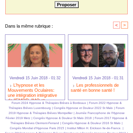
<
>
Dans la même rubrique :
Vendredi 15 Juin 2018 - 01:32
Vendredi 15 Juin 2018 - 01:31
L’hypnose et les
Les professionnels de
Mouvements Oculaires:
santé en bonne santé !
une intégration intégrative
de l’EMDR, IMO et
Forum 2024 Hypnose & Thérapies Brèves à Bordeaux
|
Forum 2022 Hypnose &
l'hypnose ericksonienne
Thérapies Brèves Luxembourg
|
Congrès Hypnose et Douleur 2022 St Malo
|
Forum
2019 Hypnose & Thérapies Brèves Montpellier
|
Journée Francophone de l'Hypnose
Février 2019 Metz
|
Congrès Hypnose & Douleur St Malo 2018
|
Forum 2017 Hypnose &
Thérapies Brèves Clermont-Ferrand
|
Congrès Hypnose & Douleur 2016 St Malo
|
Congrès Mondial d'Hypnose Paris 2015
|
Institut Milton H. Erickson Ile-de-France.
|