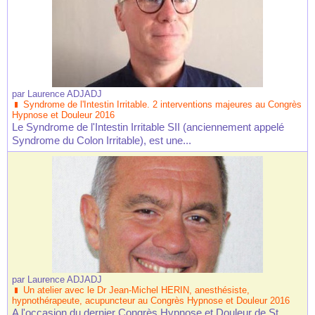
par
Laurence ADJADJ
Syndrome de l'Intestin Irritable. 2 interventions majeures au Congrès
Hypnose et Douleur 2016
Le Syndrome de l'Intestin Irritable SII (anciennement appelé
Syndrome du Colon Irritable), est une...
par
Laurence ADJADJ
Un atelier avec le Dr Jean-Michel HERIN, anesthésiste,
hypnothérapeute, acupuncteur au Congrès Hypnose et Douleur 2016
A l'occasion du dernier Congrès Hypnose et Douleur de St