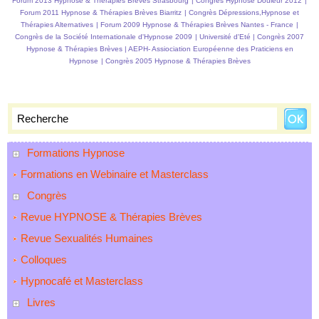
Forum 2013 Hypnose & Thérapies Brèves Strasbourg
|
Congrès Hypnose Douleur 2012
|
Forum 2011 Hypnose & Thérapies Brèves Biarritz
|
Congrès Dépressions,Hypnose et
Thérapies Alternatives
|
Forum 2009 Hypnose & Thérapies Brèves Nantes - France
|
Congrès de la Société Internationale d'Hypnose 2009
|
Université d'Eté
|
Congrès 2007
Hypnose & Thérapies Brèves
|
AEPH- Assiociation Européenne des Praticiens en
Hypnose
|
Congrès 2005 Hypnose & Thérapies Brèves
Formations Hypnose
Formations en Webinaire et Masterclass
Congrès
Revue HYPNOSE & Thérapies Brèves
Revue Sexualités Humaines
Colloques
Hypnocafé et Masterclass
Livres