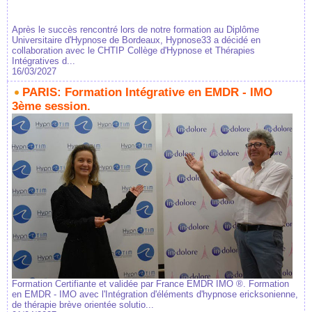
Après le succès rencontré lors de notre formation au Diplôme
Universitaire d'Hypnose de Bordeaux, Hypnose33 a décidé en
collaboration avec le CHTIP Collège d'Hypnose et Thérapies
Intégratives d...
16/03/2027
PARIS: Formation Intégrative en EMDR - IMO
3ème session.
Formation Certifiante et validée par France EMDR IMO ®. Formation
en EMDR - IMO avec l'Intégration d'éléments d'hypnose ericksonienne,
de thérapie brève orientée solutio...