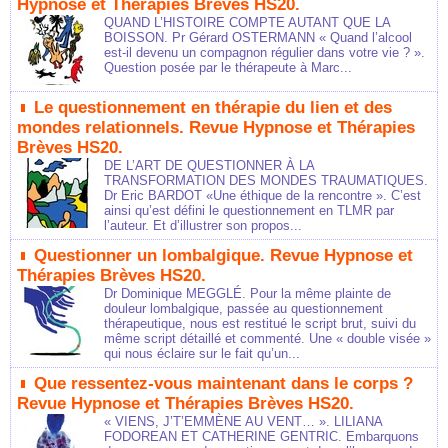
Hypnose et Thérapies Brèves HS20.
QUAND L’HISTOIRE COMPTE AUTANT QUE LA
BOISSON. Pr Gérard OSTERMANN « Quand l’alcool
est-il devenu un compagnon régulier dans votre vie ? ».
Question posée par le thérapeute à Marc...
Le questionnement en thérapie du lien et des
mondes relationnels. Revue Hypnose et Thérapies
Brèves HS20.
DE L’ART DE QUESTIONNER À LA
TRANSFORMATION DES MONDES TRAUMATIQUES.
Dr Eric BARDOT «Une éthique de la rencontre ». C’est
ainsi qu’est défini le questionnement en TLMR par
l’auteur. Et d’illustrer son propos...
Questionner un lombalgique. Revue Hypnose et
Thérapies Brèves HS20.
Dr Dominique MEGGLÉ. Pour la même plainte de
douleur lombalgique, passée au questionnement
thérapeutique, nous est restitué le script brut, suivi du
même script détaillé et commenté. Une « double visée »
qui nous éclaire sur le fait qu’un...
Que ressentez-vous maintenant dans le corps ?
Revue Hypnose et Thérapies Brèves HS20.
« VIENS, J’T’EMMÈNE AU VENT… ». LILIANA
FODOREAN ET CATHERINE GENTRIC. Embarquons