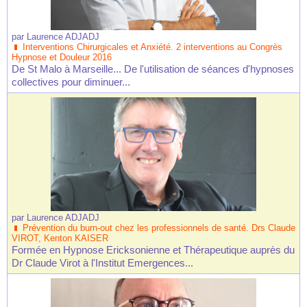
par
Laurence ADJADJ
Interventions Chirurgicales et Anxiété. 2 interventions au Congrès
Hypnose et Douleur 2016
De St Malo à Marseille... De l'utilisation de séances d'hypnoses
collectives pour diminuer...
par
Laurence ADJADJ
Prévention du burn-out chez les professionnels de santé. Drs Claude
VIROT, Kenton KAISER
Formée en Hypnose Ericksonienne et Thérapeutique auprès du
Dr Claude Virot à l'Institut Emergences...