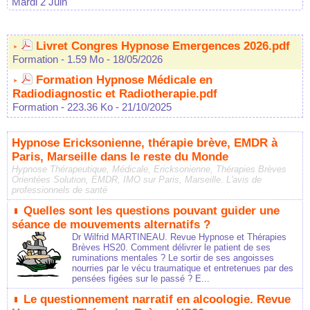
Mardi 2 Juin
Livret Congres Hypnose Emergences 2026.pdf
Formation
- 1.59 Mo
- 18/05/2026
Formation Hypnose Médicale en
Radiodiagnostic et Radiotherapie.pdf
Formation
- 223.36 Ko
- 21/10/2025
Hypnose Ericksonienne, thérapie brève, EMDR à
Paris, Marseille dans le reste du Monde
Hypnose Thérapeutique, Médicale, Ericksonienne, Thérapies Brèves
Orientées Solution, EMDR, IMO sur Paris, Marseille. L'avis de
professionnels de santé
Quelles sont les questions pouvant guider une
séance de mouvements alternatifs ?
Dr Wilfrid MARTINEAU. Revue Hypnose et Thérapies
Brèves HS20. Comment délivrer le patient de ses
ruminations mentales ? Le sortir de ses angoisses
nourries par le vécu traumatique et entretenues par des
pensées figées sur le passé ? E...
Le questionnement narratif en alcoologie. Revue