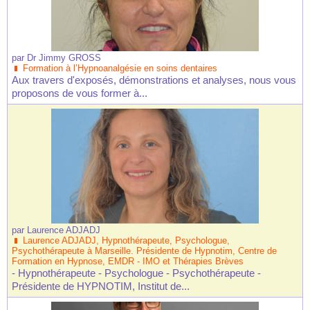
par
Dr Jimmy GROSS
Formation à l’Hypnoanalgésie en soins dentaires
Aux travers d'exposés, démonstrations et analyses, nous vous
proposons de vous former à...
par
Laurence ADJADJ
Laurence ADJADJ, Hypnothérapeute, Psychologue,
Psychothérapeute à Marseille. Présidente de Hypnotim, Centre de
Formation en Hypnose, EMDR - IMO et Thérapies Brèves
- Hypnothérapeute - Psychologue - Psychothérapeute -
Présidente de HYPNOTIM, Institut de...