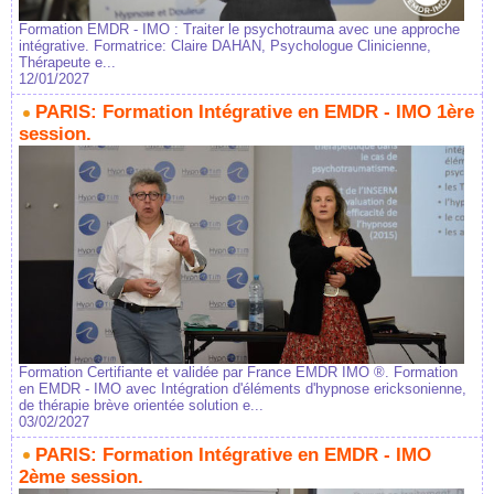
Formation EMDR - IMO : Traiter le psychotrauma avec une approche
intégrative. Formatrice: Claire DAHAN, Psychologue Clinicienne,
Thérapeute e...
12/01/2027
PARIS: Formation Intégrative en EMDR - IMO 1ère
session.
Formation Certifiante et validée par France EMDR IMO ®. Formation
en EMDR - IMO avec Intégration d'éléments d'hypnose ericksonienne,
de thérapie brève orientée solution e...
03/02/2027
PARIS: Formation Intégrative en EMDR - IMO
2ème session.