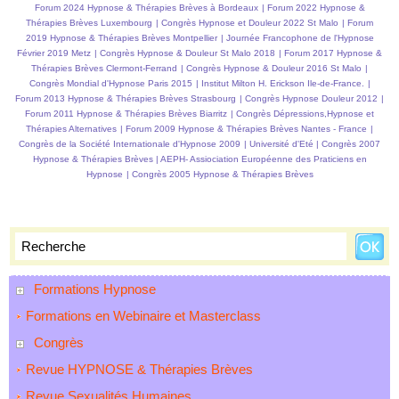
Forum 2024 Hypnose & Thérapies Brèves à Bordeaux
|
Forum 2022 Hypnose &
organisations hospitalières?
Thérapies Brèves Luxembourg
|
Congrès Hypnose et Douleur 2022 St Malo
|
Forum
2019 Hypnose & Thérapies Brèves Montpellier
|
Journée Francophone de l'Hypnose
Février 2019 Metz
|
Congrès Hypnose & Douleur St Malo 2018
|
Forum 2017 Hypnose &
Thérapies Brèves Clermont-Ferrand
|
Congrès Hypnose & Douleur 2016 St Malo
|
Congrès Mondial d'Hypnose Paris 2015
|
Institut Milton H. Erickson Ile-de-France.
|
Forum 2013 Hypnose & Thérapies Brèves Strasbourg
|
Congrès Hypnose Douleur 2012
|
Forum 2011 Hypnose & Thérapies Brèves Biarritz
|
Congrès Dépressions,Hypnose et
Thérapies Alternatives
|
Forum 2009 Hypnose & Thérapies Brèves Nantes - France
|
Congrès de la Société Internationale d'Hypnose 2009
|
Université d'Eté
|
Congrès 2007
Hypnose & Thérapies Brèves
|
AEPH- Assiociation Européenne des Praticiens en
Hypnose
|
Congrès 2005 Hypnose & Thérapies Brèves
Formations Hypnose
Formations en Webinaire et Masterclass
Congrès
Revue HYPNOSE & Thérapies Brèves
Revue Sexualités Humaines