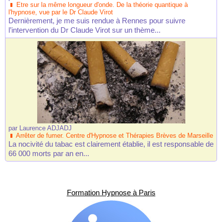
Etre sur la même longueur d'onde. De la théorie quantique à
l'hypnose, vue par le Dr Claude Virot
Dernièrement, je me suis rendue à Rennes pour suivre
l’intervention du Dr Claude Virot sur un thème...
par
Laurence ADJADJ
Arrêter de fumer. Centre d'Hypnose et Thérapies Brèves de Marseille
La nocivité du tabac est clairement établie, il est responsable de
66 000 morts par an en...
Formation Hypnose à Paris