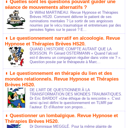
Quelles sont les questions pouvant guider une
séance de mouvements alternatifs ?
Dr Wilfrid MARTINEAU. Revue Hypnose et Thérapies
Brèves HS20. Comment délivrer le patient de ses
ruminations mentales ? Le sortir de ses angoisses
nourries par le vécu traumatique et entretenues par des
pensées figées sur le passé ? E...
Le questionnement narratif en alcoologie. Revue
Hypnose et Thérapies Brèves HS20.
QUAND L’HISTOIRE COMPTE AUTANT QUE LA
BOISSON. Pr Gérard OSTERMANN « Quand l’alcool
est-il devenu un compagnon régulier dans votre vie ? ».
Question posée par le thérapeute à Marc...
Le questionnement en thérapie du lien et des
mondes relationnels. Revue Hypnose et Thérapies
Brèves HS20.
DE L’ART DE QUESTIONNER À LA
TRANSFORMATION DES MONDES TRAUMATIQUES.
Dr Eric BARDOT «Une éthique de la rencontre ». C’est
ainsi qu’est défini le questionnement en TLMR par
l’auteur. Et d’illustrer son propos...
Questionner un lombalgique. Revue Hypnose et
Thérapies Brèves HS20.
Dr Dominique MEGGLÉ. Pour la même plainte de