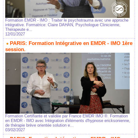
Formation EMDR - IMO : Traiter le psychotrauma avec une approche
intégrative. Formatrice: Claire DAHAN, Psychologue Clinicienne,
Thérapeute e...
12/01/2027
PARIS: Formation Intégrative en EMDR - IMO 1ère
session.
Formation Certifiante et validée par France EMDR IMO ®. Formation
en EMDR - IMO avec Intégration d'éléments d'hypnose ericksonienne,
de thérapie brève orientée solution e...
03/02/2027