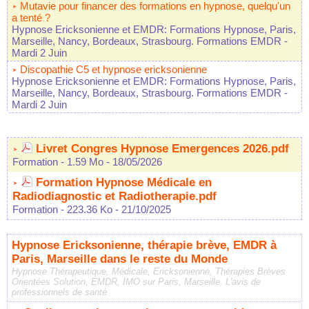
Mutavie pour financer des formations en hypnose, quelqu'un
a tenté ?
Hypnose Ericksonienne et EMDR: Formations Hypnose, Paris,
Marseille, Nancy, Bordeaux, Strasbourg. Formations EMDR
-
Mardi 2 Juin
Discopathie C5 et hypnose ericksonienne
Hypnose Ericksonienne et EMDR: Formations Hypnose, Paris,
Marseille, Nancy, Bordeaux, Strasbourg. Formations EMDR
-
Mardi 2 Juin
Livret Congres Hypnose Emergences 2026.pdf
Formation
- 1.59 Mo
- 18/05/2026
Formation Hypnose Médicale en
Radiodiagnostic et Radiotherapie.pdf
Formation
- 223.36 Ko
- 21/10/2025
Hypnose Ericksonienne, thérapie brève, EMDR à
Paris, Marseille dans le reste du Monde
Hypnose Thérapeutique, Médicale, Ericksonienne, Thérapies Brèves
Orientées Solution, EMDR, IMO sur Paris, Marseille. L'avis de
professionnels de santé