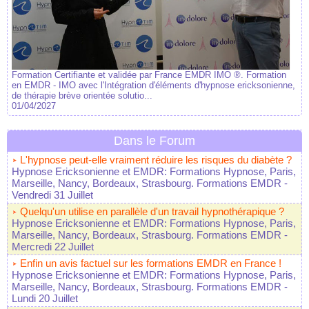
Formation Certifiante et validée par France EMDR IMO ®. Formation
en EMDR - IMO avec l'Intégration d'éléments d'hypnose ericksonienne,
de thérapie brève orientée solutio...
01/04/2027
Dans le Forum
L'hypnose peut-elle vraiment réduire les risques du diabète ?
Hypnose Ericksonienne et EMDR: Formations Hypnose, Paris,
Marseille, Nancy, Bordeaux, Strasbourg. Formations EMDR
-
Vendredi 31 Juillet
Quelqu'un utilise en parallèle d'un travail hypnothérapique ?
Hypnose Ericksonienne et EMDR: Formations Hypnose, Paris,
Marseille, Nancy, Bordeaux, Strasbourg. Formations EMDR
-
Mercredi 22 Juillet
Enfin un avis factuel sur les formations EMDR en France !
Hypnose Ericksonienne et EMDR: Formations Hypnose, Paris,
Marseille, Nancy, Bordeaux, Strasbourg. Formations EMDR
-
Lundi 20 Juillet