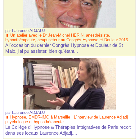
par
Laurence ADJADJ
Un atelier avec le Dr Jean-Michel HERIN, anesthésiste,
hypnothérapeute, acupuncteur au Congrès Hypnose et Douleur 2016
A l'occasion du dernier Congrès Hypnose et Douleur de St
Malo, j'ai pu assister, bien qu'étant...
par
Laurence ADJADJ
Hypnose, EMDR-IMO à Marseille : L'interview de Laurence Adjadj
psychologue et hypnothérapeute
Le Collège d'Hypnose & Thérapies Intégratives de Paris reçoit
dans ses locaux Laurence Adjadj,...