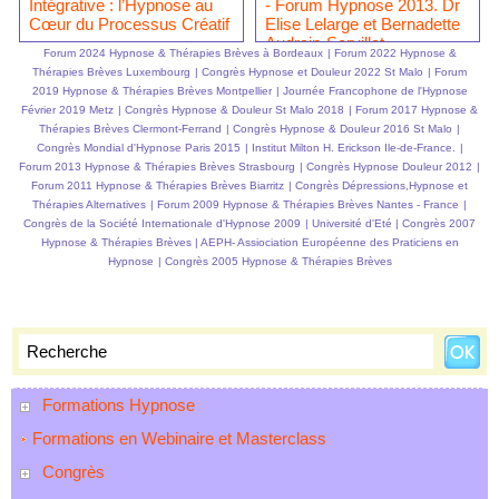
Intégrative : l’Hypnose au
- Forum Hypnose 2013. Dr
Cœur du Processus Créatif
Elise Lelarge et Bernadette
Audrain-Servillat
Forum 2024 Hypnose & Thérapies Brèves à Bordeaux
|
Forum 2022 Hypnose &
Thérapies Brèves Luxembourg
|
Congrès Hypnose et Douleur 2022 St Malo
|
Forum
2019 Hypnose & Thérapies Brèves Montpellier
|
Journée Francophone de l'Hypnose
Février 2019 Metz
|
Congrès Hypnose & Douleur St Malo 2018
|
Forum 2017 Hypnose &
Thérapies Brèves Clermont-Ferrand
|
Congrès Hypnose & Douleur 2016 St Malo
|
Congrès Mondial d'Hypnose Paris 2015
|
Institut Milton H. Erickson Ile-de-France.
|
Forum 2013 Hypnose & Thérapies Brèves Strasbourg
|
Congrès Hypnose Douleur 2012
|
Forum 2011 Hypnose & Thérapies Brèves Biarritz
|
Congrès Dépressions,Hypnose et
Thérapies Alternatives
|
Forum 2009 Hypnose & Thérapies Brèves Nantes - France
|
Congrès de la Société Internationale d'Hypnose 2009
|
Université d'Eté
|
Congrès 2007
Hypnose & Thérapies Brèves
|
AEPH- Assiociation Européenne des Praticiens en
Hypnose
|
Congrès 2005 Hypnose & Thérapies Brèves
Formations Hypnose
Formations en Webinaire et Masterclass
Congrès