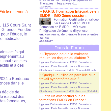
Thérapies Intégratives d...
16/03/2027
PARIS: Formation Intégrative en
Ericksonienne à
EMDR - IMO 3ème session.
Formation Certifiante et validée
par France EMDR IMO ®.
u 115 Cours Saint
Formation en EMDR - IMO avec
la Gironde. Fondée
l'Intégration d'éléments d'hypnose
our l’étude, le
ericksonienne, de thérapie brève orientée
solutio...
ose médicale,
01/04/2027
Dans le Forum
ins actifs qui
L'hypnose peut-elle vraiment
nseignement au
réduire les risques du diabète ?
ional : articles
Hypnose Ericksonienne et EMDR: Formations
ctifs et à des
Hypnose, Paris, Marseille, Nancy, Bordeaux,
Strasbourg. Formations EMDR
- Vendredi 31 Juillet
Quelqu'un utilise en parallèle d'un
2024 à Bordeaux
travail hypnothérapique ?
ypnose dans le
Hypnose Ericksonienne et EMDR: Formations
Hypnose, Paris, Marseille, Nancy, Bordeaux,
Strasbourg. Formations EMDR
- Mercredi 22 Juillet
a décidé de
Enfin un avis factuel sur les
le respect des
formations EMDR en France !
 des formateurs,
Hypnose Ericksonienne et EMDR: Formations
Hypnose, Paris, Marseille, Nancy, Bordeaux,