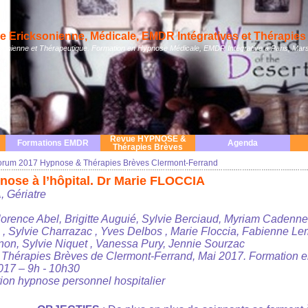
 Ericksonienne, Médicale, EMDR Intégratives et Thérapies 
nienne et Thérapeutique. Formation en Hypnose Médicale, EMDR Intégrative à Paris, Mars
Revue HYPNOSE &
Formations EMDR
Agenda
Thérapies Brèves
orum 2017 Hypnose & Thérapies Brèves Clermont-Ferrand
nose à l’hôpital. Dr Marie FLOCCIA
 Gériatre
ence Abel, Brigitte Auguié, Sylvie Berciaud, Myriam Cadenne, 
, Sylvie Charrazac , Yves Delbos , Marie Floccia, Fabienne Le
on, Sylvie Niquet , Vanessa Pury, Jennie Sourzac
Thérapies Brèves de Clermont-Ferrand, Mai 2017. Formation 
017 – 9h - 10h30
ion hypnose personnel hospitalier