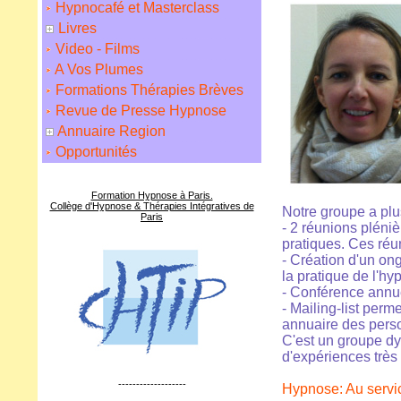
Hypnocafé et Masterclass
Livres
Video - Films
A Vos Plumes
Formations Thérapies Brèves
Revue de Presse Hypnose
Annuaire Region
Opportunités
Formation Hypnose à Paris.
Collège d'Hypnose & Thérapies Intégratives de
Notre groupe a plus
Paris
- 2 réunions pléni
pratiques. Ces réu
- Création d'un ong
la pratique de l'hy
- Conférence annu
- Mailing-list perm
annuaire des pers
C'est un groupe dy
d'expériences très 
-------------------
Hypnose: Au servi