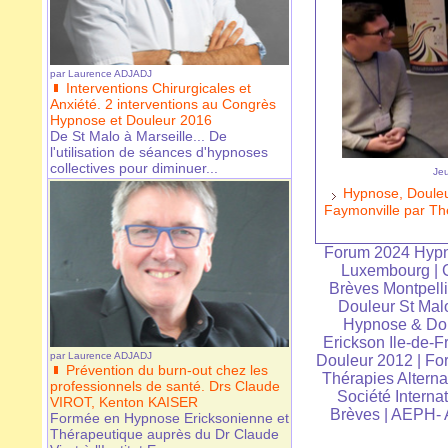
par
Laurence ADJADJ
Interventions Chirurgicales et
Anxiété. 2 interventions au Congrès
Hypnose et Douleur 2016
De St Malo à Marseille... De
l'utilisation de séances d'hypnoses
collectives pour diminuer...
Jeu
Hypnose, Douleur
Faymonville par T
Forum 2024 Hypn
Luxembourg
|
Brèves Montpelli
Douleur St Mal
Hypnose & Dou
Erickson Ile-de-F
par
Laurence ADJADJ
Douleur 2012
|
For
Prévention du burn-out chez les
Thérapies Alterna
professionnels de santé. Drs Claude
Société Interna
VIROT, Kenton KAISER
Brèves
|
AEPH- A
Formée en Hypnose Ericksonienne et
Thérapeutique auprès du Dr Claude