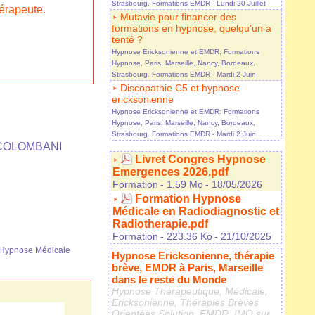
Strasbourg. Formations EMDR
- Lundi 20 Juillet
érapeute.
Mutavie pour financer des
formations en hypnose, quelqu'un a
tenté ?
Hypnose Ericksonienne et EMDR: Formations
Hypnose, Paris, Marseille, Nancy, Bordeaux,
Strasbourg. Formations EMDR
- Mardi 2 Juin
Discopathie C5 et hypnose
ericksonienne
Hypnose Ericksonienne et EMDR: Formations
Hypnose, Paris, Marseille, Nancy, Bordeaux,
Strasbourg. Formations EMDR
- Mardi 2 Juin
ie COLOMBANI
Livret Congres Hypnose
Emergences 2026.pdf
Formation
- 1.59 Mo
- 18/05/2026
Formation Hypnose
Médicale en Radiodiagnostic et
Radiotherapie.pdf
Formation
- 223.36 Ko
- 21/10/2025
Hypnose Médicale
Hypnose Ericksonienne, thérapie
brève, EMDR à Paris, Marseille
dans le reste du Monde
Hypnose Thérapeutique, Médicale,
Ericksonienne, Thérapies Brèves
Orientées Solution, EMDR, IMO sur