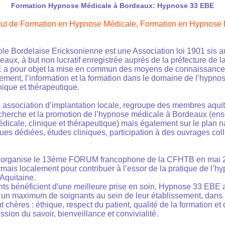
Formation Hypnose Médicale à Bordeaux: Hypnose 33 EBE
itut de Formation en Hypnose Médicale,
Formation en Hypnose 
e Bordelaise Ericksonienne est une Association loi 1901 sis a
aux, à but non lucratif enregistrée auprès de la préfecture de 
a pour objet la mise en commun des moyens de connaissance p
itement, l’information et la formation dans le domaine de l’hypn
nique et thérapeutique.
ssociation d’implantation locale, regroupe des membres aquita
recherche et la promotion de l’hypnose médicale à Bordeaux (e
icale, clinique et thérapeutique) mais également sur le plan nat
es dédiées, études cliniques, participation à des ouvrages colle
organise le 13ème FORUM francophone de la CFHTB en mai 
mais localement pour contribuer à l’essor de la pratique de l’h
Aquitaine.
ents bénéficient d'une meilleure prise en soin, Hypnose 33 EBE 
un maximum de soignants au sein de leur établissement, dans 
nt chères : éthique, respect du patient, qualité de la formation et
ssion du savoir, bienveillance et convivialité.