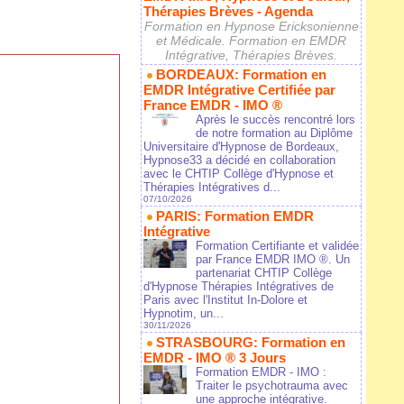
Thérapies Brèves - Agenda
Formation en Hypnose Ericksonienne
et Médicale. Formation en EMDR
Intégrative, Thérapies Brèves.
BORDEAUX: Formation en
EMDR Intégrative Certifiée par
France EMDR - IMO ®
Après le succès rencontré lors
de notre formation au Diplôme
Universitaire d'Hypnose de Bordeaux,
Hypnose33 a décidé en collaboration
avec le CHTIP Collège d'Hypnose et
Thérapies Intégratives d...
07/10/2026
PARIS: Formation EMDR
Intégrative
Formation Certifiante et validée
par France EMDR IMO ®. Un
partenariat CHTIP Collège
d'Hypnose Thérapies Intégratives de
Paris avec l'Institut In-Dolore et
Hypnotim, un...
30/11/2026
STRASBOURG: Formation en
EMDR - IMO ® 3 Jours
Formation EMDR - IMO :
Traiter le psychotrauma avec
une approche intégrative.