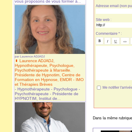
vous proposons de vous former à...
Adresse email (non pub
Site web :
Commentaire * :
par
Laurence ADJADJ
Laurence ADJADJ,
Hypnothérapeute, Psychologue,
Psychothérapeute à Marseille.
Présidente de Hypnotim, Centre de
Formation en Hypnose, EMDR - IMO
et Thérapies Brèves
Me notifier l'arr
- Hypnothérapeute - Psychologue -
Psychothérapeute - Présidente de
HYPNOTIM, Institut de...
Dans la même rubrique