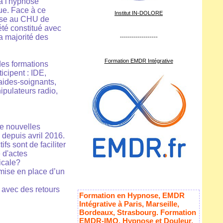
à l'hypnose
que. Face à ce
Institut IN-DOLORE
nose au CHU de
té constitué avec
a majorité des
-------------------
Formation EMDR Intégrative
des formations
icipent : IDE,
aides-soignants,
pulateurs radio,
de nouvelles
depuis avril 2016.
fs sont de faciliter
 d'actes
icale?
 mise en place d’un
 avec des retours
Formation en Hypnose, EMDR
Intégrative à Paris, Marseille,
Bordeaux, Strasbourg. Formation
EMDR-IMO, Hypnose et Douleur,