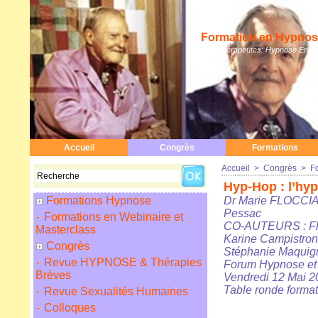
Formation en Hypnose
Hypnothérapeutes: Hypnose Erickso
Accueil
Congrès
Formations
Accueil
>
Congrès
>
F
Hyp-Hop : l’hyp
Formations Hypnose
Dr Marie FLOCCIA,
Pessac
Formations en Webinaire et
CO-AUTEURS : Flor
Masterclass
Karine Campistron 
Congrès
Stéphanie Maquign
Revue HYPNOSE & Thérapies
Forum Hypnose et 
Brèves
Vendredi 12 Mai 2
Table ronde format
Revue Sexualités Humaines
Colloques