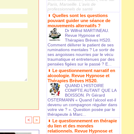
Paris, Marseille. L'avis de
professionnels de santé
Quelles sont les questions
pouvant guider une séance de
mouvements alternatifs ?
Dr Wilfrid MARTINEAU.
Revue Hypnose et
Thérapies Brèves HS20.
Comment délivrer le patient de ses
ruminations mentales ? Le sortir de
ses angoisses nourries par le vécu
traumatique et entretenues par des
pensées figées sur le passé ? E...
Le questionnement narratif en
alcoologie. Revue Hypnose et
Thérapies Brèves HS20.
QUAND L’HISTOIRE
COMPTE AUTANT QUE LA
BOISSON. Pr Gérard
OSTERMANN « Quand l’alcool est-il
devenu un compagnon régulier dans
votre vie ? ». Question posée par le
thérapeute à Marc...
<
>
Le questionnement en thérapie
du lien et des mondes
relationnels. Revue Hypnose et