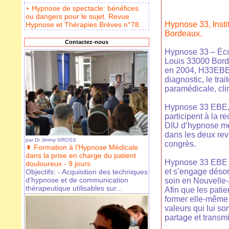
Hypnose de spectacle: bénéfices
ou dangers pour le sujet. Revue
Hypnose 33, Inst
Hypnose et Thérapies Brèves n°78.
Bordeaux.
Contactez-nous
Hypnose 33 – Écol
Louis 33000 Borde
en 2004, H33EBE 
diagnostic, le tra
paramédicale, cli
Hypnose 33 EBE, a
participent à la 
DIU d’hypnose méd
dans les deux revu
par
Dr Jimmy GROSS
congrès.
Formation à l’Hypnose Médicale
dans la prise en charge du patient
Hypnose 33 EBE 
douloureux - 9 jours
et s’engage désor
Objectifs: - Acquisition des techniques
d’hypnose et de communication
soin en Nouvelle-
thérapeutique utilisables sur...
Afin que les pati
former elle-même 
valeurs qui lui so
partage et transmi