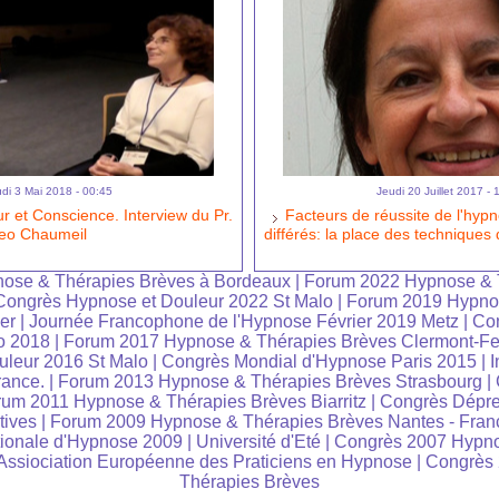
di 3 Mai 2018 - 00:45
Jeudi 20 Juillet 2017 - 
 et Conscience. Interview du Pr.
Facteurs de réussite de l'hypn
heo Chaumeil
différés: la place des techniques
ose & Thérapies Brèves à Bordeaux
|
Forum 2022 Hypnose & 
Congrès Hypnose et Douleur 2022 St Malo
|
Forum 2019 Hypno
er
|
Journée Francophone de l'Hypnose Février 2019 Metz
|
Co
o 2018
|
Forum 2017 Hypnose & Thérapies Brèves Clermont-Fe
leur 2016 St Malo
|
Congrès Mondial d'Hypnose Paris 2015
|
I
rance.
|
Forum 2013 Hypnose & Thérapies Brèves Strasbourg
|
um 2011 Hypnose & Thérapies Brèves Biarritz
|
Congrès Dépre
tives
|
Forum 2009 Hypnose & Thérapies Brèves Nantes - Fran
tionale d'Hypnose 2009
|
Université d'Eté
|
Congrès 2007 Hypno
ssiociation Européenne des Praticiens en Hypnose
|
Congrès
Thérapies Brèves