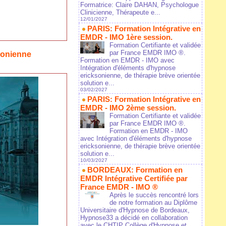
Formatrice: Claire DAHAN, Psychologue
Clinicienne, Thérapeute e...
12/01/2027
PARIS: Formation Intégrative en
EMDR - IMO 1ère session.
Formation Certifiante et validée
par France EMDR IMO ®.
sonienne
Formation en EMDR - IMO avec
Intégration d'éléments d'hypnose
ericksonienne, de thérapie brève orientée
solution e...
03/02/2027
PARIS: Formation Intégrative en
EMDR - IMO 2ème session.
Formation Certifiante et validée
par France EMDR IMO ®.
Formation en EMDR - IMO
avec Intégration d'éléments d'hypnose
ericksonienne, de thérapie brève orientée
solution e...
10/03/2027
BORDEAUX: Formation en
EMDR Intégrative Certifiée par
France EMDR - IMO ®
Après le succès rencontré lors
de notre formation au Diplôme
Universitaire d'Hypnose de Bordeaux,
Hypnose33 a décidé en collaboration
avec le CHTIP Collège d'Hypnose et