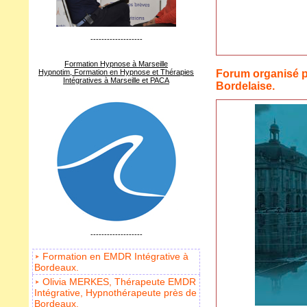
-------------------
Formation Hypnose à Marseille
Hypnotim, Formation en Hypnose et Thérapies
Forum organisé p
Intégratives à Marseille et PACA
Bordelaise.
-------------------
Formation en EMDR Intégrative à
Bordeaux.
Olivia MERKES, Thérapeute EMDR
Intégrative, Hypnothérapeute près de
Bordeaux.