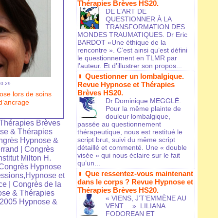
Thérapies Brèves HS20.
DE L’ART DE
QUESTIONNER À LA
TRANSFORMATION DES
MONDES TRAUMATIQUES. Dr Eric
BARDOT «Une éthique de la
rencontre ». C’est ainsi qu’est défini
le questionnement en TLMR par
l’auteur. Et d’illustrer son propos...
Questionner un lombalgique.
Revue Hypnose et Thérapies
10:29
Brèves HS20.
ose lors de soins
Dr Dominique MEGGLÉ.
 d’ancrage
Pour la même plainte de
douleur lombalgique,
Thérapies Brèves
passée au questionnement
se & Thérapies
thérapeutique, nous est restitué le
script brut, suivi du même script
ngrès Hypnose &
détaillé et commenté. Une « double
rrand
|
Congrès
visée » qui nous éclaire sur le fait
nstitut Milton H.
qu’un...
Congrès Hypnose
Que ressentez-vous maintenant
ssions,Hypnose et
dans le corps ? Revue Hypnose et
ce
|
Congrès de la
Thérapies Brèves HS20.
se & Thérapies
« VIENS, J’T’EMMÈNE AU
 2005 Hypnose &
VENT… ». LILIANA
FODOREAN ET