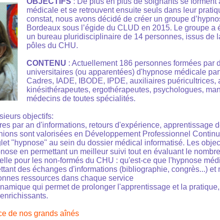
OBJECTIFS
: De plus en plus de soignants se forment 
médicale et se retrouvent ensuite seuls dans leur prati
constat, nous avons décidé de créer un groupe d’hyp
Bordeaux sous l’égide du CLUD en 2015. Le groupe a é
un bureau pluridisciplinaire de 14 personnes, issus de l
pôles du CHU.
CONTENU
: Actuellement 186 personnes formées par 
universitaires (ou apparentées) d'hypnose médicale part
Cadres, IADE, IBODE, IPDE, auxiliaires puéricultrices, 
kinésithérapeutes, ergothérapeutes, psychologues, mani
médecins de toutes spécialités.
ieurs objectifs:
ères par an d'informations, retours d'expérience, apprentissage 
nions sont valorisées en Développement Professionnel Continu 
let "hypnose" au sein du dossier médical informatisé. Les objecti
pnose en permettant un meilleur suivi tout en évaluant le nombre
elle pour les non-formés du CHU : qu'est-ce que l'hypnose méd
ettant des échanges d'informations (bibliographie, congrès...) et
onnes ressources dans chaque service
namique qui permet de prolonger l'apprentissage et la pratique,
enrichissants.
ce de nos grands aînés