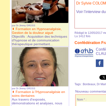
Dr Sylvie COLOM
Voir l'interview d
par
Dr Jimmy GROSS
Formation en Hypnoanalgésie,
Gestion de la douleur aiguë
Rédigé le 12/05/2017 mo
Objectifs : Acquisition des techniques
Lu 1412 fois
d’hypnose et de communication
Confédération F
thérapeutique permettant...
Confé
CLAUD
Tags
:
Bordeaux
,
Dr Mar
par
Dr Jimmy GROSS
Nouveau commentai
Formation à l’Hypnoanalgésie en
soins dentaires
Aux travers d'exposés,
Nom * :
démonstrations et analyses, nous