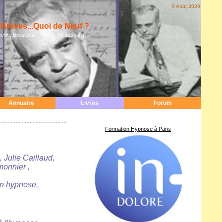
8 Août 2026
Brèves...Quoi de Neuf ?
eille, Bordeaux, Nancy, Strasbourg
Annuaire
Livres
Forum
Formation Hypnose à Paris
Julie Caillaud,
monnier ,
en hypnose.