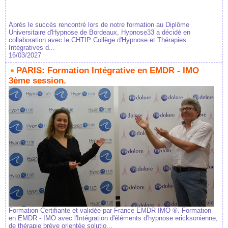
Après le succès rencontré lors de notre formation au Diplôme
Universitaire d'Hypnose de Bordeaux, Hypnose33 a décidé en
collaboration avec le CHTIP Collège d'Hypnose et Thérapies
Intégratives d...
16/03/2027
PARIS: Formation Intégrative en EMDR - IMO
3ème session.
Formation Certifiante et validée par France EMDR IMO ®. Formation
en EMDR - IMO avec l'Intégration d'éléments d'hypnose ericksonienne,
de thérapie brève orientée solutio...