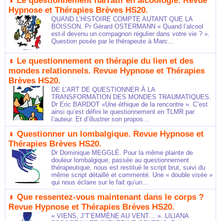
Le questionnement narratif en alcoologie. Revue
Hypnose et Thérapies Brèves HS20.
QUAND L’HISTOIRE COMPTE AUTANT QUE LA
BOISSON. Pr Gérard OSTERMANN « Quand l’alcool
est-il devenu un compagnon régulier dans votre vie ? ».
Question posée par le thérapeute à Marc...
Le questionnement en thérapie du lien et des
mondes relationnels. Revue Hypnose et Thérapies
Brèves HS20.
DE L’ART DE QUESTIONNER À LA
TRANSFORMATION DES MONDES TRAUMATIQUES.
Dr Eric BARDOT «Une éthique de la rencontre ». C’est
ainsi qu’est défini le questionnement en TLMR par
l’auteur. Et d’illustrer son propos...
Questionner un lombalgique. Revue Hypnose et
Thérapies Brèves HS20.
Dr Dominique MEGGLÉ. Pour la même plainte de
douleur lombalgique, passée au questionnement
thérapeutique, nous est restitué le script brut, suivi du
même script détaillé et commenté. Une « double visée »
qui nous éclaire sur le fait qu’un...
Que ressentez-vous maintenant dans le corps ?
Revue Hypnose et Thérapies Brèves HS20.
« VIENS, J’T’EMMÈNE AU VENT… ». LILIANA