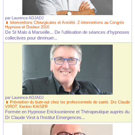
par
Laurence ADJADJ
Interventions Chirurgicales et Anxiété. 2 interventions au Congrès
Hypnose et Douleur 2016
De St Malo à Marseille... De l'utilisation de séances d'hypnoses
collectives pour diminuer...
par
Laurence ADJADJ
Prévention du burn-out chez les professionnels de santé. Drs Claude
VIROT, Kenton KAISER
Formée en Hypnose Ericksonienne et Thérapeutique auprès du
Dr Claude Virot à l'Institut Emergences...