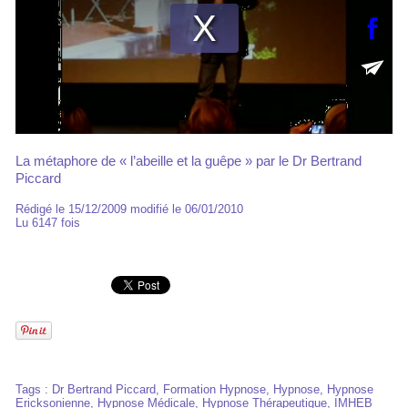
La métaphore de « l’abeille et la guêpe » par le Dr Bertrand
Piccard
Rédigé le 15/12/2009 modifié le 06/01/2010
Lu 6147 fois
Tags
:
Dr Bertrand Piccard
,
Formation Hypnose
,
Hypnose
,
Hypnose
Ericksonienne
,
Hypnose Médicale
,
Hypnose Thérapeutique
,
IMHEB