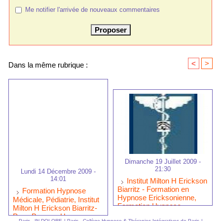
Me notifier l'arrivée de nouveaux commentaires
<
>
Dans la même rubrique :
Dimanche 19 Juillet 2009 -
21:30
Lundi 14 Décembre 2009 -
14:01
Institut Milton H Erickson
Biarritz - Formation en
Formation Hypnose
Hypnose Ericksonienne,
Médicale, Pédiatrie, Institut
Formation Hypnose
Milton H Erickson Biarritz-
Médicale
Pays Basque, Hypnose
Paris - IN-DOLORE
|
Paris - Collège Hypnose & Thérapies Intégratives de Paris
|