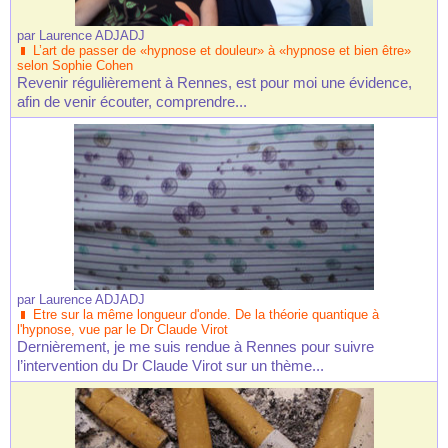
par
Laurence ADJADJ
L’art de passer de «hypnose et douleur» à «hypnose et bien être»
selon Sophie Cohen
Revenir régulièrement à Rennes, est pour moi une évidence,
afin de venir écouter, comprendre...
par
Laurence ADJADJ
Etre sur la même longueur d'onde. De la théorie quantique à
l'hypnose, vue par le Dr Claude Virot
Dernièrement, je me suis rendue à Rennes pour suivre
l’intervention du Dr Claude Virot sur un thème...