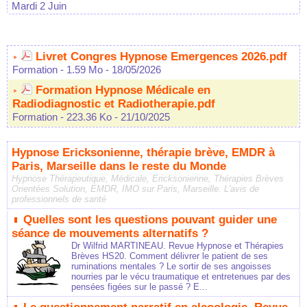
Mardi 2 Juin
Livret Congres Hypnose Emergences 2026.pdf
Formation
- 1.59 Mo
- 18/05/2026
Formation Hypnose Médicale en
Radiodiagnostic et Radiotherapie.pdf
Formation
- 223.36 Ko
- 21/10/2025
Hypnose Ericksonienne, thérapie brève, EMDR à
Paris, Marseille dans le reste du Monde
Hypnose Thérapeutique, Médicale, Ericksonienne, Thérapies Brèves
Orientées Solution, EMDR, IMO sur Paris, Marseille. L'avis de
professionnels de santé
Quelles sont les questions pouvant guider une
séance de mouvements alternatifs ?
Dr Wilfrid MARTINEAU. Revue Hypnose et Thérapies
Brèves HS20. Comment délivrer le patient de ses
ruminations mentales ? Le sortir de ses angoisses
nourries par le vécu traumatique et entretenues par des
pensées figées sur le passé ? E...