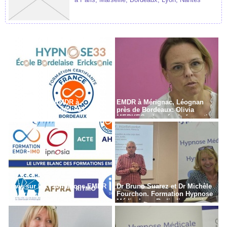
Formation en EMDR à
EMDR à Mérignac, Léognan
Bordeaux - Gironde - 33
près de Bordeaux: Olivia
MERKES, chargée de formation
Avis sur les Formations EMDR
Dr Bruno Suarez et Dr Michèle
en France
Fourchon. Formation Hypnose
Médicale en Radiodiagnostic,
Radiothérapie à Paris