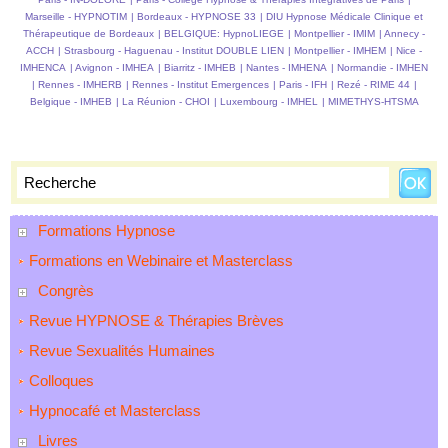
Médicale et Pédiatrie
Marseille - HYPNOTIM
|
Bordeaux - HYPNOSE 33
|
DIU Hypnose Médicale Clinique et
Thérapeutique de Bordeaux
|
BELGIQUE: HypnoLIEGE
|
Montpellier - IMIM
|
Annecy -
ACCH
|
Strasbourg - Haguenau - Institut DOUBLE LIEN
|
Montpellier - IMHEM
|
Nice -
IMHENCA
|
Avignon - IMHEA
|
Biarritz - IMHEB
|
Nantes - IMHENA
|
Normandie - IMHEN
|
Rennes - IMHERB
|
Rennes - Institut Emergences
|
Paris - IFH
|
Rezé - RIME 44
|
Belgique - IMHEB
|
La Réunion - CHOI
|
Luxembourg - IMHEL
|
MIMETHYS-HTSMA
Formations Hypnose
Formations en Webinaire et Masterclass
Congrès
Revue HYPNOSE & Thérapies Brèves
Revue Sexualités Humaines
Colloques
Hypnocafé et Masterclass
Livres