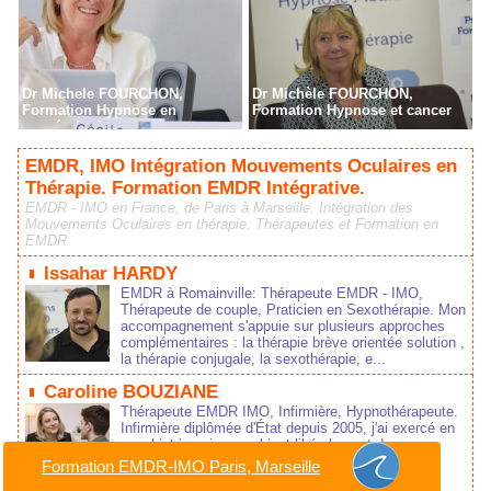
Dr Michele FOURCHON,
Dr Michèle FOURCHON,
Formation Hypnose en
Formation Hypnose et cancer
cancérologie
EMDR, IMO Intégration Mouvements Oculaires en
Thérapie. Formation EMDR Intégrative.
EMDR - IMO en France, de Paris à Marseille. Intégration des
Mouvements Oculaires en thérapie. Thérapeutes et Formation en
EMDR
Issahar HARDY
EMDR à Romainville: Thérapeute EMDR - IMO,
Thérapeute de couple, Praticien en Sexothérapie. Mon
accompagnement s'appuie sur plusieurs approches
complémentaires : la thérapie brève orientée solution ,
la thérapie conjugale, la sexothérapie, e...
Caroline BOUZIANE
Thérapeute EMDR IMO, Infirmière, Hypnothérapeute.
Infirmière diplômée d'État depuis 2005, j'ai exercé en
psychiatrie puis en cabinet libéral avant de me
consacrer pleinement à l'accompagnement
Formation EMDR-IMO Paris, Marseille
thérapeutique....