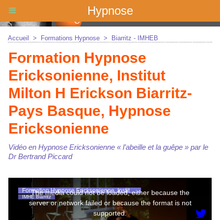
Hypnose
Accueil
>
Formations Hypnose
>
Biarritz - IMHEB
Formation Hypnose
Ericksonienne, Institut
Milton H Erickson Biarritz-
Pays Basque, Hypnose
Ericksonienne
Vidéo en Hypnose Ericksonienne « l’abeille et la guêpe » par le
Dr Bertrand Piccard