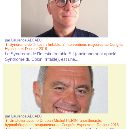
par
Laurence ADJADJ
Syndrome de l'Intestin Irritable. 2 interventions majeures au Congrès
Hypnose et Douleur 2016
Le Syndrome de l'Intestin Irritable SII (anciennement appelé
Syndrome du Colon Irritable), est une...
par
Laurence ADJADJ
Un atelier avec le Dr Jean-Michel HERIN, anesthésiste,
hypnothérapeute, acupuncteur au Congrès Hypnose et Douleur 2016