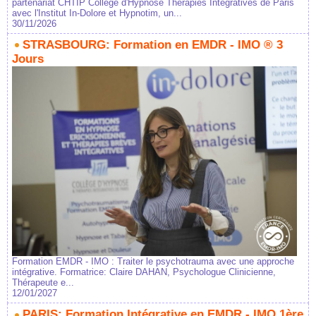
partenariat CHTIP Collège d'Hypnose Thérapies Intégratives de Paris
avec l'Institut In-Dolore et Hypnotim, un...
30/11/2026
STRASBOURG: Formation en EMDR - IMO ® 3
Jours
Formation EMDR - IMO : Traiter le psychotrauma avec une approche
intégrative. Formatrice: Claire DAHAN, Psychologue Clinicienne,
Thérapeute e...
12/01/2027
PARIS: Formation Intégrative en EMDR - IMO 1ère