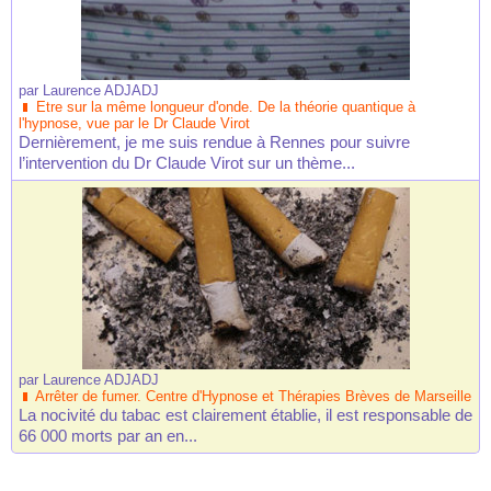
par
Laurence ADJADJ
Etre sur la même longueur d'onde. De la théorie quantique à
l'hypnose, vue par le Dr Claude Virot
Dernièrement, je me suis rendue à Rennes pour suivre
l’intervention du Dr Claude Virot sur un thème...
par
Laurence ADJADJ
Arrêter de fumer. Centre d'Hypnose et Thérapies Brèves de Marseille
La nocivité du tabac est clairement établie, il est responsable de
66 000 morts par an en...