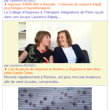
par
Laurence ADJADJ
Hypnose, EMDR-IMO à Marseille : L'interview de Laurence Adjadj
psychologue et hypnothérapeute
Le Collège d'Hypnose & Thérapies Intégratives de Paris reçoit
dans ses locaux Laurence Adjadj,...
par
Laurence ADJADJ
L’art de passer de «hypnose et douleur» à «hypnose et bien être»
selon Sophie Cohen
Revenir régulièrement à Rennes, est pour moi une évidence,
afin de venir écouter, comprendre...