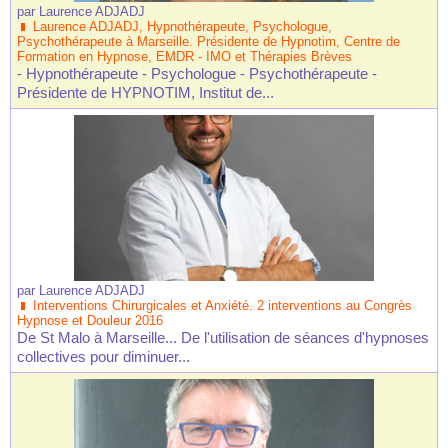
par
Laurence ADJADJ
Laurence ADJADJ, Hypnothérapeute, Psychologue,
Psychothérapeute à Marseille. Présidente de Hypnotim, Centre de
Formation en Hypnose, EMDR - IMO et Thérapies Brèves
- Hypnothérapeute - Psychologue - Psychothérapeute -
Présidente de HYPNOTIM, Institut de...
par
Laurence ADJADJ
Interventions Chirurgicales et Anxiété. 2 interventions au Congrès
Hypnose et Douleur 2016
De St Malo à Marseille... De l'utilisation de séances d'hypnoses
collectives pour diminuer...