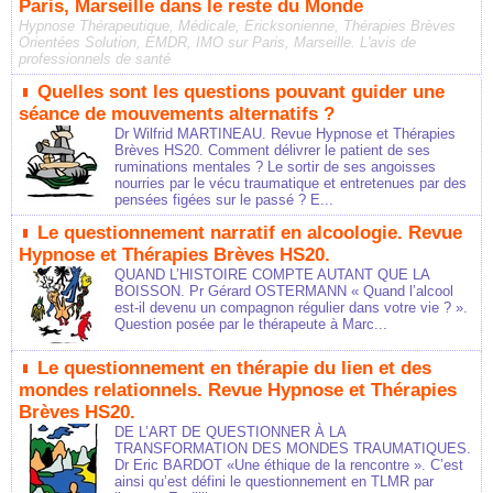
Paris, Marseille dans le reste du Monde
Hypnose Thérapeutique, Médicale, Ericksonienne, Thérapies Brèves
Orientées Solution, EMDR, IMO sur Paris, Marseille. L'avis de
professionnels de santé
Quelles sont les questions pouvant guider une
séance de mouvements alternatifs ?
Dr Wilfrid MARTINEAU. Revue Hypnose et Thérapies
Brèves HS20. Comment délivrer le patient de ses
ruminations mentales ? Le sortir de ses angoisses
nourries par le vécu traumatique et entretenues par des
pensées figées sur le passé ? E...
Le questionnement narratif en alcoologie. Revue
Hypnose et Thérapies Brèves HS20.
QUAND L’HISTOIRE COMPTE AUTANT QUE LA
BOISSON. Pr Gérard OSTERMANN « Quand l’alcool
est-il devenu un compagnon régulier dans votre vie ? ».
Question posée par le thérapeute à Marc...
Le questionnement en thérapie du lien et des
mondes relationnels. Revue Hypnose et Thérapies
Brèves HS20.
DE L’ART DE QUESTIONNER À LA
TRANSFORMATION DES MONDES TRAUMATIQUES.
Dr Eric BARDOT «Une éthique de la rencontre ». C’est
ainsi qu’est défini le questionnement en TLMR par