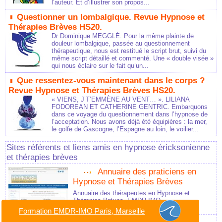
l’auteur. Et d’illustrer son propos...
Questionner un lombalgique. Revue Hypnose et
Thérapies Brèves HS20.
Dr Dominique MEGGLÉ. Pour la même plainte de
douleur lombalgique, passée au questionnement
thérapeutique, nous est restitué le script brut, suivi du
même script détaillé et commenté. Une « double visée »
qui nous éclaire sur le fait qu’un...
Que ressentez-vous maintenant dans le corps ?
Revue Hypnose et Thérapies Brèves HS20.
« VIENS, J’T’EMMÈNE AU VENT… ». LILIANA
FODOREAN ET CATHERINE GENTRIC. Embarquons
dans ce voyage du questionnement dans l’hypnose de
l’acceptation. Nous avons déjà été équipières : la mer,
le golfe de Gascogne, l’Espagne au loin, le voilier...
Sites référents et liens amis en hypnose éricksonienne
et thérapies brèves
Annuaire des praticiens en
Hypnose et Thérapies Brèves
Annuaire des thérapeutes en Hypnose et
Thérapies Brèves, EMDR-IMO
Formation EMDR-IMO Paris, Marseille