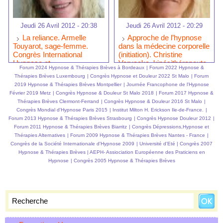
Jeudi 26 Avril 2012 - 20:38
Jeudi 26 Avril 2012 - 20:29
La reliance. Armelle
Approche de l’hypnose
Touyarot, sage-femme.
dans la médecine corporelle
Congrès International
(initiation). Christine
Hypnose et
Vervaeke, kinésithérapeute
Forum 2024 Hypnose & Thérapies Brèves à Bordeaux
|
Forum 2022 Hypnose &
Douleur.Confédération
. Congrès International
Thérapies Brèves Luxembourg
|
Congrès Hypnose et Douleur 2022 St Malo
|
Forum
Francophone Hypnose &
Hypnose et
2019 Hypnose & Thérapies Brèves Montpellier
|
Journée Francophone de l'Hypnose
Thérapies Brèves.
Douleur.Confédération
Février 2019 Metz
|
Congrès Hypnose & Douleur St Malo 2018
|
Forum 2017 Hypnose &
Francophone Hypnose &
Thérapies Brèves Clermont-Ferrand
|
Congrès Hypnose & Douleur 2016 St Malo
|
Thérapies Brèves.
Congrès Mondial d'Hypnose Paris 2015
|
Institut Milton H. Erickson Ile-de-France.
|
Forum 2013 Hypnose & Thérapies Brèves Strasbourg
|
Congrès Hypnose Douleur 2012
|
Forum 2011 Hypnose & Thérapies Brèves Biarritz
|
Congrès Dépressions,Hypnose et
Thérapies Alternatives
|
Forum 2009 Hypnose & Thérapies Brèves Nantes - France
|
Congrès de la Société Internationale d'Hypnose 2009
|
Université d'Eté
|
Congrès 2007
Hypnose & Thérapies Brèves
|
AEPH- Assiociation Européenne des Praticiens en
Hypnose
|
Congrès 2005 Hypnose & Thérapies Brèves