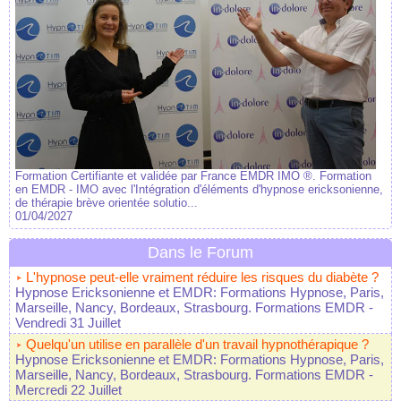
Formation Certifiante et validée par France EMDR IMO ®. Formation
en EMDR - IMO avec l'Intégration d'éléments d'hypnose ericksonienne,
de thérapie brève orientée solutio...
01/04/2027
Dans le Forum
L'hypnose peut-elle vraiment réduire les risques du diabète ?
Hypnose Ericksonienne et EMDR: Formations Hypnose, Paris,
Marseille, Nancy, Bordeaux, Strasbourg. Formations EMDR
-
Vendredi 31 Juillet
Quelqu'un utilise en parallèle d'un travail hypnothérapique ?
Hypnose Ericksonienne et EMDR: Formations Hypnose, Paris,
Marseille, Nancy, Bordeaux, Strasbourg. Formations EMDR
-
Mercredi 22 Juillet