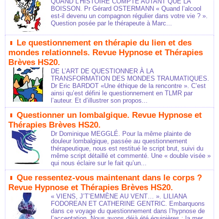
QUAND L’HISTOIRE COMPTE AUTANT QUE LA
BOISSON. Pr Gérard OSTERMANN « Quand l’alcool
est-il devenu un compagnon régulier dans votre vie ? ».
Question posée par le thérapeute à Marc...
Le questionnement en thérapie du lien et des
mondes relationnels. Revue Hypnose et Thérapies
Brèves HS20.
DE L’ART DE QUESTIONNER À LA
TRANSFORMATION DES MONDES TRAUMATIQUES.
Dr Eric BARDOT «Une éthique de la rencontre ». C’est
ainsi qu’est défini le questionnement en TLMR par
l’auteur. Et d’illustrer son propos...
Questionner un lombalgique. Revue Hypnose et
Thérapies Brèves HS20.
Dr Dominique MEGGLÉ. Pour la même plainte de
douleur lombalgique, passée au questionnement
thérapeutique, nous est restitué le script brut, suivi du
même script détaillé et commenté. Une « double visée »
qui nous éclaire sur le fait qu’un...
Que ressentez-vous maintenant dans le corps ?
Revue Hypnose et Thérapies Brèves HS20.
« VIENS, J’T’EMMÈNE AU VENT… ». LILIANA
FODOREAN ET CATHERINE GENTRIC. Embarquons
dans ce voyage du questionnement dans l’hypnose de
l’acceptation. Nous avons déjà été équipières : la mer,