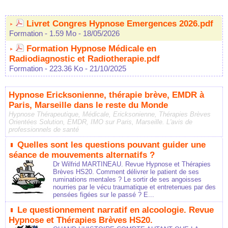
Livret Congres Hypnose Emergences 2026.pdf
Formation
- 1.59 Mo
- 18/05/2026
Formation Hypnose Médicale en
Radiodiagnostic et Radiotherapie.pdf
Formation
- 223.36 Ko
- 21/10/2025
Hypnose Ericksonienne, thérapie brève, EMDR à
Paris, Marseille dans le reste du Monde
Hypnose Thérapeutique, Médicale, Ericksonienne, Thérapies Brèves
Orientées Solution, EMDR, IMO sur Paris, Marseille. L'avis de
professionnels de santé
Quelles sont les questions pouvant guider une
séance de mouvements alternatifs ?
Dr Wilfrid MARTINEAU. Revue Hypnose et Thérapies
Brèves HS20. Comment délivrer le patient de ses
ruminations mentales ? Le sortir de ses angoisses
nourries par le vécu traumatique et entretenues par des
pensées figées sur le passé ? E...
Le questionnement narratif en alcoologie. Revue
Hypnose et Thérapies Brèves HS20.