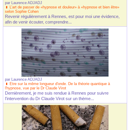
par
Laurence ADJADJ
L’art de passer de «hypnose et douleur» à «hypnose et bien être»
selon Sophie Cohen
Revenir régulièrement à Rennes, est pour moi une évidence,
afin de venir écouter, comprendre...
par
Laurence ADJADJ
Etre sur la même longueur d'onde. De la théorie quantique à
l'hypnose, vue par le Dr Claude Virot
Dernièrement, je me suis rendue à Rennes pour suivre
l’intervention du Dr Claude Virot sur un thème...