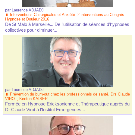
par
Laurence ADJADJ
Interventions Chirurgicales et Anxiété. 2 interventions au Congrès
Hypnose et Douleur 2016
De St Malo à Marseille... De l'utilisation de séances d'hypnoses
collectives pour diminuer...
par
Laurence ADJADJ
Prévention du burn-out chez les professionnels de santé. Drs Claude
VIROT, Kenton KAISER
Formée en Hypnose Ericksonienne et Thérapeutique auprès du
Dr Claude Virot à l'Institut Emergences...