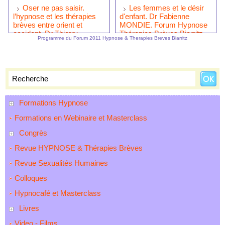
Oser ne pas saisir.
Les femmes et le désir
l’hypnose et les thérapies
d'enfant. Dr Fabienne
brèves entre orient et
MONDIE. Forum Hypnose
occident. Dr Thierry
Thérapies Brèves Biarritz
Programme du Forum 2011 Hypnose & Therapies Breves Biarritz
SERVILLAT. Forum
2011. Hypnose Médicale
Hypnose Thérapies Brèves
Biarritz 2011
Formations Hypnose
Formations en Webinaire et Masterclass
Congrès
Revue HYPNOSE & Thérapies Brèves
Revue Sexualités Humaines
Colloques
Hypnocafé et Masterclass
Livres
Video - Films